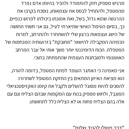
מרגיש מספיק חזק להתמודד ולהכיר בהיותו אדם נפרד
מהמטפל, ולהתחיל לבסס את עצמאותו, נוסכת בקרבו את
ההרגשה שהוא גדול, בשל, ואת אמונתו ביכולתו לפרוש כנפיים.
כך, בסיום הטיפול האישי שתיארתי לעיל, גם אני חשתי תחושה
של הישג ועצמאות ברצון שלי להשתחרר ולהתרחב, למרות
הכמיהה המקבילה להישאר "מחובקת" בזרועותיה המנחמות של
המטפלת. הכוח הדומיננטי יותר משך אותי אל עבר המרחב
האוטונומי ולמובחנות העצמית שהתפתחה בתוכי.
אני מאמינה כי האתגר העומד לפתח המטפל, בדומה להורה,
הוא מציאת האיזון המתאים בין החזקת המטופל לשחרורו:
להסכים להיות מסוגל להשלים ולקבל את קיומו האקזיסטנציאלי
המוגבל, ולחוש מספיק בנוח עם המקומות שבהם הצליח וגם עם
אלה בהם הצליח פחות או לא הצליח כלל לתחושתו.
"דרך משלו להגיד שלום"