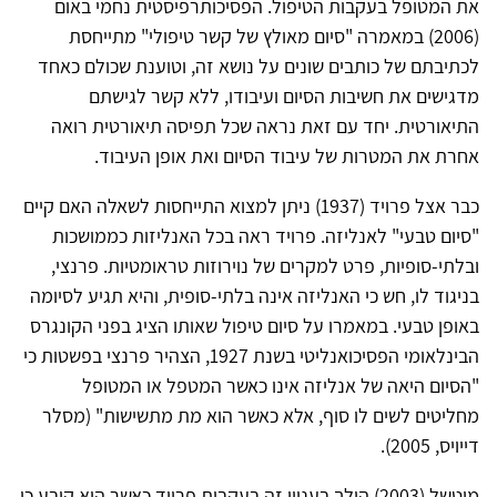
את המטופל בעקבות הטיפול. הפסיכותרפיסטית נחמי באום
(2006) במאמרה "סיום מאולץ של קשר טיפולי" מתייחסת
לכתיבתם של כותבים שונים על נושא זה, וטוענת שכולם כאחד
מדגישים את חשיבות הסיום ועיבודו, ללא קשר לגישתם
התיאורטית. יחד עם זאת נראה שכל תפיסה תיאורטית רואה
אחרת את המטרות של עיבוד הסיום ואת אופן העיבוד.
כבר אצל פרויד (1937) ניתן למצוא התייחסות לשאלה האם קיים
"סיום טבעי" לאנליזה. פרויד ראה בכל האנליזות כממושכות
ובלתי-סופיות, פרט למקרים של נוירוזות טראומטיות. פרנצי,
בניגוד לו, חש כי האנליזה אינה בלתי-סופית, והיא תגיע לסיומה
באופן טבעי. במאמרו על סיום טיפול שאותו הציג בפני הקונגרס
הבינלאומי הפסיכואנליטי בשנת 1927, הצהיר פרנצי בפשטות כי
"הסיום היאה של אנליזה אינו כאשר המטפל או המטופל
מחליטים לשים לו סוף, אלא כאשר הוא מת מתשישות" (מסלר
דייויס, 2005).
מיטשל (2003) הולך בעניין זה בעקבות פרויד כאשר הוא קובע כי