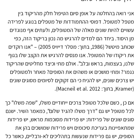
אני רואה בהחלטה על אופן סיום הטיפול חלק מהריקוד בין
מטפל למטופל. דפוסי ההתמודדות של מטפלים בנוגע לפרידה
עשויים להיות שונים מאלה של המטופלים, ולעתים אף מנוגדים
מן היסוד. ביחד הם למדים להרגיש מה נכון בריקוד הזה, כפי
שכותב מיטשל (1986, בתוך: מסלר דייויס 2005) – "אנו רוקדים
את ריקודו של המטופל. אנו מנסים להרגיש את הקצב שלו בגוף
שלנו, בעצמות, בראש ובלב". אולם מתי וכיצד מחליטים שהריקוד
נגמר? ומתי מושכים או משהים את הסופים? מאחר ולמטופלים
יש צרכים שונים, יש להניח כי הם זקוקים לסיומים מסוגים שונים
(Kramer, בתוך: Macneil et al. 2012).
אם כן , כשם שלכל מטופל צרכים ייחודיים משלו, "שפה משלו" כך
לכל מטופל יש גם "דרך משלו להגיד שלום", כמאמר השיר. ישנם
סוגים שונים של פרידות: יש פרידות מסוכמות מראש, יש פרידות
שמתאפיינות בעריכת סיכומים ויש פרידות שמושכים בהן את
הסופים, יש גם פרידות שנעשות בתהליכים לא-ורבליים, כאשר כל