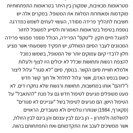
מטראומות מכאיבות, שמקורן בין היתר בטראומות התפתחותיות
מוקדמות ומאוחרות המלוות את המטופל. במקרים אלה יש
חשיבות לתהליך פרידה מסודר, העשוי לעתים לשמש כמדרגה
נוספת בטיפול בטראומות האמורות ולסייע למטופל לחזור
למעגל חיים תקין. ל"טקס" הפרידה, הכולל מספר מפגשי פרידה
המכוונים לעבר הסיום המוחלט, יש תפקיד משמעותי אשר מציע
חלון לרבדי קיום עמוקים יותר של המטופל, בשמשו כמכל
להצפת רגשות ותחושות שכלל לא יכולים היו לצוף ולעלות
אלמלא חוויית סיום הקשר. בנוסף, סיום "לא סגור" עלול ליצור
כאוס בנפש האדם, אשר עלול לחלחל אל תוך קשר חדש
ו"לזהם" אותו במחשבות, תחושות ורגשות שלא נחקרו דים. לא
מעט מטופלים מגיעים לטיפול חדש גם על מנת "להתאבל" על
הטיפול הישן. הם מגיעים לטיפול בשל "עניינים לא סגורים"
(סקארף, 1984) שנותרו גולמיים ולא מעובדים, הראויים
להשלמה ולפתרון – הן בינם לבין עצמם והן בינם לבין הזולת,
אשר ממשיכים לעכב את התקדמותם ואת התפתחותם בהווה.