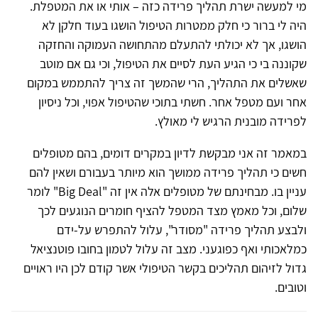
מי למעשה ישרת תהליך פרידה כזה – אותי או את המטפלת.
היה לי ברור כי חלק ממטרות הטיפול הושגו בעוד חלקן לא
הושגו, אך לא יכולתי להתעלם מהתחושה העמוקה והחזקה
שקוננה בי כי הגיע העת לסיים את הטיפול, וכי גם אם מוטב
שאשלים את התהליך, הרי שהמשך זה צריך להתממש במקום
אחר ועם מטפל אחר. חשתי בתוכי שהטיפול אפוי, וכל ניסיון
לפרידה מובנית הרגיש לי מאולץ.
במאמר זה אני מבקשת לדיון במקרים דומים, בהם מטופלים
חשים כי תהליך פרידה ממושך הוא מיותר בעבורם ושאין להם
עניין בו. מבחינתם של מטופלים אלה אין זה "Big Deal" לומר
שלום, וכל מאמץ מצד המטפל להציף חומרים הנוגעים לכך
ולבצע תהליך פרידה "מסודר", עלול להתפרש על-ידם
כמלאכותי ואף כפוגעני. מצב זה עלול לטמון בחובו פוטנציאל
גדול לזיהום תהליכים בקשר הטיפולי אשר קודם לכן היו ראויים
וטובים.