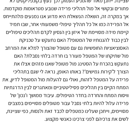
שציינת. ייתכן מאוד שהמניע העמוק לכך נעוץ בקונפליקטים לא
פתורים ובקושי אל מול תהליכי פרידה שנובע מטראומות מוקדמות.
אך במקרה זה, השאלה הנשאלת היא מדוע אנו נמנעים מלהתייחס
אל הפרידה כמו אל כל תהליך טיפולי משמעותי אחר, שבו תמיד
קיימת מידה מסויימת של איזון בין הנסיון לקדם תהליכים טיפוליים
לבין כבוד להגנותיו של המטופל? האם נתעקש על טכניקת
האסוציאציות החופשיות גם עם מטופל שהצורך למלא את המרחב
מול שתיקתו של המטפל מעורר בו חרדה בלתי נסבלת? האם
נתעקש בהכרח על הסטינג מול מטופל שאנו מזהים אצלו את
הצורך ל'קירות גמישים'? באותו האופן, נראה לי שגם בתהליכי
פרידה על המטפל לזהות, ואולי גם להעלות מול המטופל לדיון, את
המתח הקיים בין תהליכים פסיליטטיביים ומאתגרים לבין הדרגתיות
וויסות המתח והחרדה בחדר הטיפולים. עיבוד ממושך ו'נכון' של
פרידה עלול להיות בלתי נסבל עבור מטופלים מסויימים במצבים
מסויימים, וייתכן שעלינו כמטפלים לכבד זאת ולנסות, כפי שציינת,
לשים את צרכיהם לפני צרכינו כאנשי מקצוע.