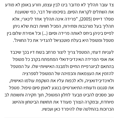
צד עובר תהליך לא מדובר בינו לבין עצמו, וזורע באופן לא מודע
את השתלים לקראת הסיום. בסיכומו של דבר, כפי שטוענת
מסלר דייויס (2005), "פרידה אינה תהליך אחד לינארי, אלא
תהליך בעל מורכבות וסתירות, המכיל חוויות רבות שלא ניתן
לפייס ביניהן ביחס לאותה פרידה וסיום (...) וכל אמירת שלום בין
מטפל ומטופל היא בעלת פוטנציאל להגדיר את כל החוויה".
לעניות דעתי, המטפל צריך ליצור מרחב בטוח דיו בכך שיכבד
את אופי הפרידה האינדיבידואלי המתפתח בקרב כל מטופל
בהתאם לביוגרפיית החיים ולמבנה האישיותי שלו. על המטפל
להזמין את העצמאות והכמיהה של המטופל לספרציה
ולאינדיבידואציה, ולא לכפות עליו את השקפת עולמו האישית,
את סגנונו ודעותיו התיאורטיים בנוגע לאופן סיום טיפול. מטפל
טוב מסכים להביט מבעד לחלון המטופל, תוך חקירה ותשומת לב
מיוחדת, ובמקרה הצורך מעודד את תחושת הביטחון וההישג
הכרוכות בהחלטה שלו להיפרד כאן ועכשיו.