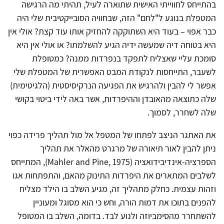
בהתייחס לחווייתי האישית שתוארה לעיל, תהיתי מה הרגישה
המטפלת בנוגע ל"לחם" הזה, שבחוויה הסובייקטיבית שלי היה
כבר אפוי – בעוד היא השתוקקה להחזיק אותו עוד קצת? אולי אין
היא בטוחה דיה שמעשה ידיה הגיע להשלמתו? או אולי אין היא
סומכת עליי שאצליח לתפקד בנפרדות ממנה? כמטופלת
לשעבר, התייחסות לנקודת המבט האפשרית של המטפלת שלי
אִפשר לי להבין ולהרגיש את הפגיעה הנרקיסיסטית (הלגיטימית)
שלה כתוצאה מהאובדן וההיפרדות, אשר באה לידי ביטוי בקושי
שלה לשחרר, לסמוך.
את האתגר הניצב לפתחו של המטפל אל מול תהליך פרידה כפוי
ניתן להבין לאור תיאורה של מרגרט מהאלר את תהליך
הספרציה-אינדיבידואציה (Mahler and Pine, 1975), המתייחס
לשלבים המתארים את היפרדות התינוק מהאם, והתפתחות אגו
וזהות עצמית. כחלק מתהליך זה, מגיע השלב בו הילד מצליח
להפנים בתוכו את דמות הורה, וחש כי הוא מסוגל ומעוניין
להשתחרר מהסימביוזה ולנוע לבד. בדומה, השלב בו המטופל