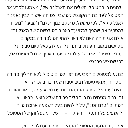
"להניח כי המטופל 'השלים את האנליזה שלו', משמעו לקבע את
המטופל לעד בתוך הקונפליקט שבין צמיחה אישית לבין נאמנות
לאנליטיקאי". לפי מיטשל, מושגים כגון "שלם" ו"טבעי" "נועדו
להסתיר את שהפך לגלוי עד כאב ביחס לסיומה של האנליזה".
אולם אני תוהה האם לא ראוי להתייחס לפרידה במקרים
מסוימים במובן הפשוט ביותר של המילה, כאל סיום טבעי של
תהליך טיפולי, אשר הגיע לכדי גוויעה באופן "שלם" וספונטאני,
כפי שמציע פרנצי?
בנוגע למטופלים המביעים רצון לסיים טיפול ללא תהליך פרידה
"מסודר", אנשי טיפול רבים יסברו שמדובר בהכחשה או
בהימנעות של הפרט מהתמודדות עם נושא עמוק, כאוב ומורכב
זה. רבים מניחים גם כי תהליך פרידה שלא בוצע "כראוי" או
הסתיים "טרם זמנו", עלול להיות בעל השפעה ארוכת טווח
ולהשפיע על התפקוד העתידי – הן של המטפל והן של המטופל.
אמנם, הימנעות המטופל מתהליך פרידה עלולה לנבוע