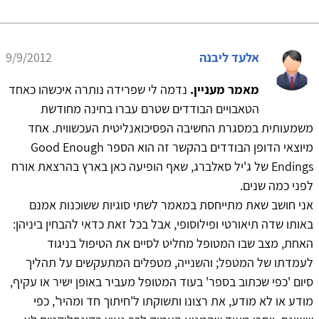
אלעד ליבנה
9/9/2012
מאמר מעניין.
נדמה לי שפרידה נותרה איכשהו כאחד
הטאבויים הבודדים שטרם עברו בחינה מחודשת
משמעותית במסגרת החשיבה הפסיכואנליטית העכשווית. אחד
מיוצאי הדופן הבודדים בהקשר זה הוא הספר Good Enough
Endings של ג'יל סאלברג, שאף הופיעה כאן בארץ בהרצאת אורח
לפני כמה שנים.
אני חושב שאת מתייחסת במאמר לשתי סוגיות ששוכנות אמנם
באותו שדה תיאורטי ופילוסופי, אבל בכל זאת כדאי להבחין ביניהן:
האחת, מצב שבו המטופל מחליט לסיים את הטיפול בניגוד
לעמדתו של המטפל; והשנייה, מטפלים המתעקשים על תהליך
סיום 'כפי שכתוב בספר' בעוד המטופל מעביר באופן ישיר או עקיף,
מודע או לא מודע, את רצונו ותשוקתו ל'חיתוך חד ומהיר', כפי