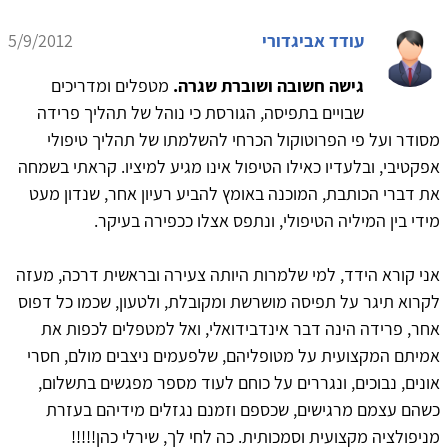
עודד אביגדורי
5/9/2012
גישה חשובה ושוברת שגרה.
מטפלים ומדריכים
שבויים בתפיסה, הגורסת כי נוהל של תהליך פרידה
מסודר ועל פי הפרוטוקול הכרחי להשלמתו של תהליך טיפולי
אפקטיבי, ובלעדיו כאילו הטיפול אינו מגיע למיציו. קראתי בשמחה
את דברי הכותבת, המוכנה באומץ להביע רעיון אחר, שנדון מעט
מידי בין המיליה הטיפולי, ונתפס אצלו ככפירה בעיקר.
אני קורא הידד, למי שלמרות היותה צעירה ובראשית דרכה, מעזה
לקרוא תיגר על תפיסה מושרשת ומקובלת, ולטעון, שכמו כל דפוס
אחר, פרידה הינה דבר אינדבידואלי, ואל למטפלים לכפות את
אמיתם המקצועית על מטופליהם, שלפעמים ניצבים מולם, חסרי
אונים, נבוכים, ונגררים על כוחם לעוד מספר מפגשים בתשלום,
כשהם עצמם מרגישים, שכספם וזמנם נגזלים מידיהם בעזרת
מניפולציה מקצועית וסמכותית. כה לחי לך, שירלי כהן!!!!!