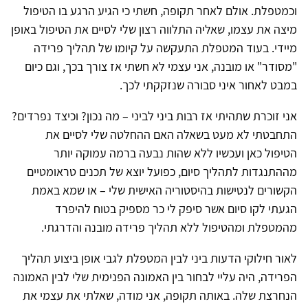
וכמטפלת. אולם לאחר תקופה, חשתי כי הגיע הרגע בו הטיפול
מיצה את עצמו, שאליה התלווה רצון שלי לסיים את הטיפול באופן
מיידי. בעוד המטפלת התעקשה על קיומו של תהליך פרידה
"מסודר" או מובנה, אני עצמי לא חשתי אז צורך בכך, וגם כיום
במבט לאחור איני סבורה שנזקקתי לכך.
אני זוכרת שתהיתי אז רבות ביני לביני – מה נכון? וכיצד נפרדים?
התחבטתי לא מעט בשאלה האם ההחלטה שלי לסיים את
הטיפול כאן ועכשיו ללא שהות נבעה ברמה עמוקה יותר
מההתנגדות לתהליך סיום, כפועל יוצא של תכנים טראומטיים
הקשורים לנטישות בהיסטוריה האישית שלי – או שמא באמת
הגעתי לקו סיום אשר סיפק לי כר מספיק בטוח להיפרד
מהמטפלת ומהטיפול ללא תהליך פרידה מובנה והדרגתי.
לאור חילוקי הדעות ביני לבין המטפלת לגבי אופן ביצוע תהליך
הפרידה, היה עליי לבחור בין האמונה הפנימית שלי לבין האמונה
הנחרצת שלה. באותה תקופה, אני מודה, שאלתי את עצמי את