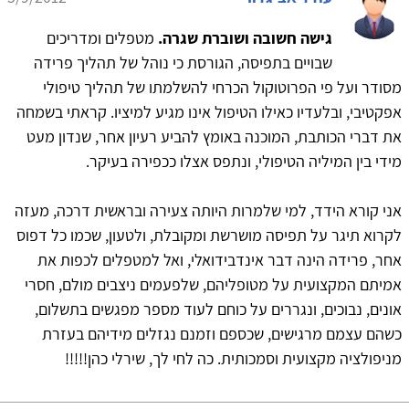
גישה חשובה ושוברת שגרה.
מטפלים ומדריכים
שבויים בתפיסה, הגורסת כי נוהל של תהליך פרידה
מסודר ועל פי הפרוטוקול הכרחי להשלמתו של תהליך טיפולי
אפקטיבי, ובלעדיו כאילו הטיפול אינו מגיע למיציו. קראתי בשמחה
את דברי הכותבת, המוכנה באומץ להביע רעיון אחר, שנדון מעט
מידי בין המיליה הטיפולי, ונתפס אצלו ככפירה בעיקר.
אני קורא הידד, למי שלמרות היותה צעירה ובראשית דרכה, מעזה
לקרוא תיגר על תפיסה מושרשת ומקובלת, ולטעון, שכמו כל דפוס
אחר, פרידה הינה דבר אינדבידואלי, ואל למטפלים לכפות את
אמיתם המקצועית על מטופליהם, שלפעמים ניצבים מולם, חסרי
אונים, נבוכים, ונגררים על כוחם לעוד מספר מפגשים בתשלום,
כשהם עצמם מרגישים, שכספם וזמנם נגזלים מידיהם בעזרת
מניפולציה מקצועית וסמכותית. כה לחי לך, שירלי כהן!!!!!