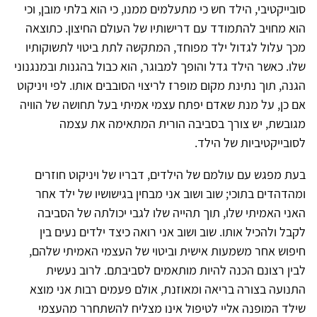
סובייקטיבי, הילד חש כי מתעלמים ממנו, כי הוא בלתי מובן, וכי
הוא מחויב להתמודד עם דרישותיו של העולם החיצון. כתוצאה
מכך עלול לגדול ילד מפוחד, המתקשה לתת ביטוי לתשוקותיו
שלו. כאשר הילד גדל והופך למבוגר, הוא כבול בהגנות ובמנגנוני
הגנה, תוך נתינת מקום מופרז לריצוי הסובבים אותו. לפי ויניקוט
אם כן, על מנת שאדם יפתח עצמי אמיתי בעל תחושה של הוויה
מגובשת, יש צורך בסביבה הורית המתאימה את עצמה
לסובייקטיביות של הילד.
בעת מפגש עם עולמם של הילדים, דבריו של ויניקוט חוזרים
ומהדהדים בתוכי; שוב ושוב אני מבחין בגישושיו של ילד אחר
האני האמיתי שלו, תוך תהייה שלו לגבי יכולתה של הסביבה
לקבל ולהכיל אותו. שוב ושוב אני רואה כיצד ילדים נעים בין
חיפוש אחר משמעות אישית וביטוי של העצמי האמיתי שלהם,
לבין רצונם הכנה להיות מותאמים לסביבתם. לרוב נעשית
התנועה בצורה בריאה ומאוזנת, אולם פעמים רבות אני מוצא
שילד המופנה אליי לטיפול אינו מצליח להשתחרר מהעצמי