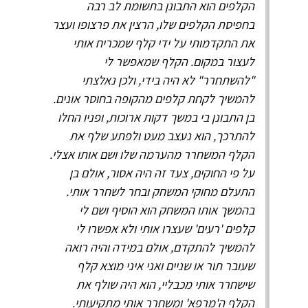
הקלפים הוא התבונן בתשומת לב רבה
בחפיסת הקלפים שלו, הרצין את פרצופו ועצר
את התקדמותי על ידי קלף שמכריח אותי
לעצור במקום. הקלף שמאפשר לי
"להשתחרר" לא היה בידי, ולכן נאלצתי
להמשיך לקחת קלפים מהקופה בחוסר אונים.
בן התבונן בי במשך דקות ארוכות, ופניו החלו
להתרכך, הוא נעצב מעט ולפתע שלף את
הקלף המשחרר מהערמה שלו ושם אותו אצלי.
על פי החוקים, צעד זה היה אסור, אולם בן
התעלם מחוקי המשחק ובחר לשחרר אותי.
בהמשך אותו המשחק הוא הוסיף ושם לי
קלפים 'רעים' שעצרו אותי ולא אפשרו לי
להמשיך להתקדם, אולם במידה והיה רואה
שעובר תור או שניים ואני איני מוצא קלף
שישחרר אותי מכבליי, הוא היה שולף את
הקלף ה'מרפא' ומשחרר אותי מתקיעותי.