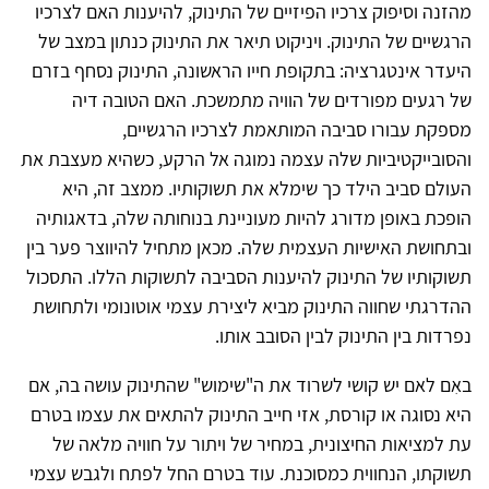
מהזנה וסיפוק צרכיו הפיזיים של התינוק, להיענות האם לצרכיו
הרגשיים של התינוק. ויניקוט תיאר את התינוק כנתון במצב של
היעדר אינטגרציה: בתקופת חייו הראשונה, התינוק נסחף בזרם
של רגעים מפורדים של הוויה מתמשכת. האם הטובה דיה
מספקת עבורו סביבה המותאמת לצרכיו הרגשיים,
והסובייקטיביות שלה עצמה נמוגה אל הרקע, כשהיא מעצבת את
העולם סביב הילד כך שימלא את תשוקותיו. ממצב זה, היא
הופכת באופן מדורג להיות מעוניינת בנוחותה שלה, בדאגותיה
ובתחושת האישיות העצמית שלה. מכאן מתחיל להיווצר פער בין
תשוקותיו של התינוק להיענות הסביבה לתשוקות הללו. התסכול
ההדרגתי שחווה התינוק מביא ליצירת עצמי אוטונומי ולתחושת
נפרדות בין התינוק לבין הסובב אותו.
באִם לאם יש קושי לשרוד את ה"שימוש" שהתינוק עושה בה, אם
היא נסוגה או קורסת, אזי חייב התינוק להתאים את עצמו בטרם
עת למציאות החיצונית, במחיר של ויתור על חוויה מלאה של
תשוקתו, הנחווית כמסוכנת. עוד בטרם החל לפתח ולגבש עצמי