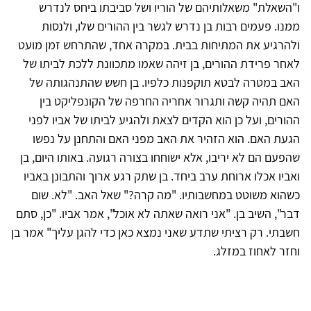
ו"השאלת" משאלותיהם של הוריו ושל סביבתו ביחס לנדרש
ממנו. פעמים רבות בן נדרש לגשר בין ההורים שלו, ולנסות
ולהרגיע את המתיחות בבית. במקרה אחד, שהתרחש זמן מועט
לאחר פרידת ההורים, בן זיהה שאמו מתכוונת ללכת לביתו של
האב במטרה לבטא תוקפנות כלפיו. בן חשש שהתנהגותה של
האם תהיה קשה ותגרור אחריה החרפה של הקונפליקט בין
ההורים, ועל כן הוא הקדים לצאת ולהגיע לביתו של אביו לפני
הגעת האם. הוא הזהיר את האב מפני האם והתחנן על נפשו
שהפעם הם לא יריבו, אלא ישוחחו בצורה רגועה. באותו היום, בן
ואביו אכלו ארוחת ערב ביחד. בן שתק רגע ארוך והתבונן באביו
כשהוא משוטט במחשבותיו. "מה קרה?" שאל האב. "לא. שום
דבר", השיב בן. "אני רואה שאתה לא אוכל", אמר אביו. "כן, סתם
חשבתי. רק רציתי שתדע שאני נמצא כאן כדי להגן עליך" אמר בן
וחזר לאחוז במזלג.