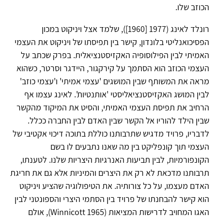
הכוזב שלו.
רונלד לאינג (1977 [1960]), שלמד אצל ויניקוט במכון
הפסיכואנליטי בלונדון, קישר בין תפיסתו של ויניקוט את העצמי
האמיתי לבין הפילוסופיה האקזיסטנציאלית. בפרק שכתב על
העצמי הכוזב הוא הסתמך על קירקגור, היידגר וסרטר, כשהוא
מראה את המשותף שבין המושגים 'עצמי אמיתי' ו'עצמי כוזב'
לבין המושג האקזיסטנציאליסטי 'אותנטיות'. לאינג עצמו אף
הרחיב את תפיסת העצמי האמיתי, והסיט את המיקוד מהקשר
שבין הילד להוריו אל הקשר שבין האדם לבין החברה ככלל.
לדבריו, פרויד מדגיש שתרבותנו כוללת בתוכה דיכוי אקטיבי של
העצמי תוך קונפליקט בין מה שאנו נתבעים לו בשם
הקונפורמיות, לבין תביעות האנרגיות היצריות שלנו. לטענתו,
תרבותנו מדכאת לא רק את היצרים והמיניות אלא גם את חריגת
האדם מעצמו, על כל צורותיה. את הטיפולוגיה שהציע ויניקוט
הוא קישר להבחנתו של פרויד בין הסתמי היצרי והספונטני לבין
האגו המחויב לדרישות המציאות (Winnicott 1965), אולם