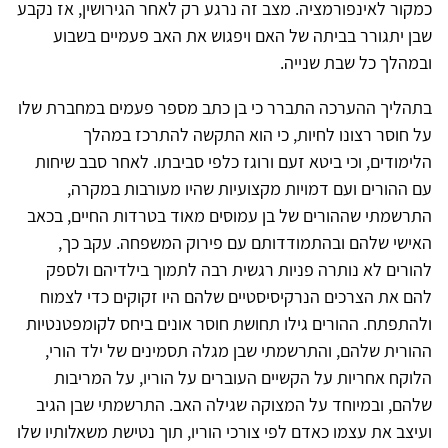
כמקור לאינפורמציה. מצב זה נרגע רק לאחר הגירושין, אז נקבע
שבן יתגורר בביתה של האם ויפגוש את האב פעמיים בשבוע
ובמהלך כל שבת שנייה.
בתהליך ההערכה התברר כי בן כתב מספר פעמים במחברת שלו
על חוסר רצונו לחיות, כי הוא התקשה להתרכז במהלך
הלימודים, וכי ביטא זעם ורוגז כלפי סביבתו. לאחר סבב שיחות
עם ההורים ועם דמויות מקצועיות שהיו מעורבות במקרה,
התרשמתי שההורים של בן עמוסים מאוד בטרדות החיים, בכאב
האישי שלהם ובהתמודדותם עם פירוק המשפחה. עקב כך,
להורים לא נותרה פניות רגשית רבה לתמוך בילדיהם ולספק
להם את הצרכים הנרקיסיסטיים שלהם היו זקוקים כדי לצמוח
ולהתפתח. ההורים גילו תחושת חוסר אונים ביחס לקומפטנטיות
ההורית שלהם, והתרשמתי שבן מגלה תסמינים של ילד הורי,
הלוקח אחריות על הקשיים העוברים על הוריו, על המריבות
שלהם, ובמיוחד על המצוקה שגילה האב. התרשמתי שבן הגיב
ועיצב את עצמו כאדם לפי צורכי הוריו, תוך נטישת משאלותיו שלו