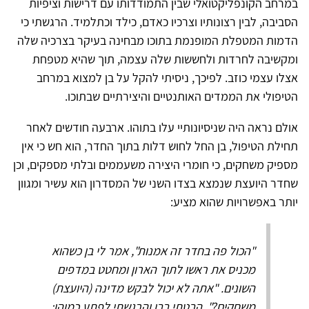
במרחב הקונפליקטואלי שבין התמודדותו עם דרישות וציפיות
הסביבה, לבין רצונותיו וצרכיו כאדם, כילד וכתלמיד. הרגשתי כי
הדמות המטפלת המופנמת בתוכו מבחינה בעיקר בצרכיה שלה
ומקשיבה לחרדות ולחששות שלה עצמה, תוך שהיא מטפחת
אצלו עצמי כוזב. לפיכך, ניסיתי להקל על בן למצוא במרחב
הטיפולי את הממדים האותנטיים והיצירתיים שבתוכו.
אולם נראה היה שניסיונותיי עלו בתוהו. ארבעה חודשים לאחר
תחילת הטיפול, בן החל לחוש דלות בתוך החדר, הוא חש כי אין
מספיק משחקים, כי חומרי היצירה משעממים ובלתי מספקים, וכן
שחדר היועצת שנמצא בצדו השני של המסדרון הוא עשיר ומגוון
יותר באפשרויות שהוא מציע:
"הכול פה בחדר זה אמנות", אמר לי בן כשהוא
מכניס את ראשו לתוך הארון ומחטט במדפים
השונים. "אתה לא יכול לבקש מדינה (היועצת)
משחקים?". הבטתי בבן והרגשתי לפתע כמוהו: