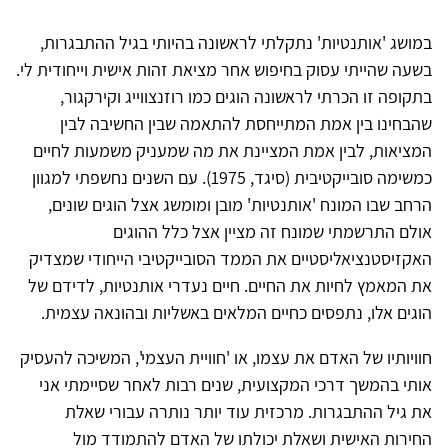
במושג 'אותנטיות' נתקלתי לראשונה בהיותי בגיל ההתבגרות,
בשעה שהייתי עסוק בחיפוש אחר מציאת זהות אישית וייחודית לי.
בתקופה זו הכרתי לראשונה הוגים כמו רוזנצווייג וקירקגור,
שהבחינו בין אמת המתייחסת להתאמה שבין החשיבה לבין
המציאות, לבין אמת המציינת את מה שמעניק משמעות לחיים
כמשימה סובייקטיבית (סיגד, 1975). עם השנים נחשפתי למגוון
הרחב שבו המונח 'אותנטיות' מובן ומומשג אצל הוגים שונים,
אולם התרשמתי שמונח זה מציין אצל כלל ההוגים
האקזיסטנציאליסטיים את הממד הסובייקטיבי הייחודי שמצדיק
את המאמץ לחיות את החיים. חיים נעדרי אותנטיות, לדידם של
הוגים אלו, נתפסים כחיים המלאים באשליות ובהונאה עצמית.
חוויותיו של האדם את עצמו, או 'חוויית העצמי', המשיכה להעסיק
אותי בהמשך דרכי המקצועית, שנים רבות לאחר שסיימתי אני
את גיל ההתבגרות. מרכזית עוד יותר נותרה עבורי שאלת
החירות האישית ושאלת יכולתו של האדם להתמודד מול