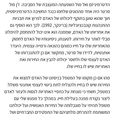
הדטרמיניזם ואל מול השפעתה המעצבת של הסביבה. ז'ן פול
סרטר היה אחד מההוגים שלחמו כנגד החשיבה הדטרמיניסטית,
תוך שהוא טוען בתוקף ליכולתו של האדם לפרוץ את תבניות
ההתנהגות קונבנציונליות (ברינקר, 1992). לכך הוא הוסיף גם
את אחריותו של האדם, שממנה הוא אינו יכול להתחמק להימלט
מבלי לוותר על חירותו. לטענתו, ניסיונותיו של האדם לחמוק
מהאחריות שלו על חייו כמוהם כהונאה ורמייה עצמית. היעדר
אותנטיות, לדידו של סרטר, מתקשר אם כן להתנכרותו של
האדם לעצמי שלו ולחוסר יכולתו להבין את החירות ואת
האחריות שיש לו בחייו שלו.
מהו אם כן מקומו של המטפל בניסיונו של האדם למצוא את
החירות שיש לו בחייו ולהצליח לתת ביטוי לעצמי אותנטי משלו?
כמטפל, חשתי כי מונחת על כתפיי האחריות לנסות ולעזור לאדם
ליצור נקודת מפנה בעלילת חייו. במהלך כל מפגש שלי עם
מטופל תהיתי על מוגבלותה של החירות האנושית ועל יכולתנו
המשותפת להתרחק מלחציהם של התפקידים החברתיים ושל