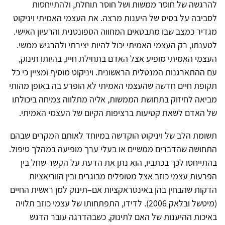
להרגשה של חוסר ממשות ושל חוסר תוחלת, ולהתייחסות
לסביבה על בסיס של היענות מרצה. את העצמי האמיתי ויניקוט
מגדיר כמצב שבו מתבטאים המחווה הספונטנית והרעיון האישי.
לטענתו, רק העצמי האמיתי יכול להיות יצירתי ולהרגיש ממשי.
העצמי האמיתי מופיע אצל האדם בתחילת חייו, בהיותו תינוק,
עם ההתארגנות המנטלית הראשונית. ויניקוט מוסיף ומציין כי כל
תקופת חיים חדשה שהעצמי האמיתי לא הופרע בה באופן מהותי
מביאה לחיזוק בתחושת הממשות, אליה מתלווה צמיחה ביכולתו
של האדם לשאת קטיעות ברציפות הקיום של העצמי האמיתי.
תשומת הלב של ויניקוט הוקדשה במיוחד לאותם המקרים שבהם
התחושה שהדברים ממשיים או בעלי ערך מופיעה במהלך טיפול.
בהתייחסו לכך בכתביו, הוא נתן את הדעת על הקשר שחל בין
הפרעות עצמי כוזב אצל מטופלים מבוגרים ובין הווריאציות
הדקות שהבחין בהן באינטראקציות אם–תינוק למן ראשית החיים
(מיטשל ובלאק 2006). לדידו, התפתחותו של עצמי כוזב תלויה
באיכות ההיענות של האם לתינוק, כשבהדרגה עובר הדגש