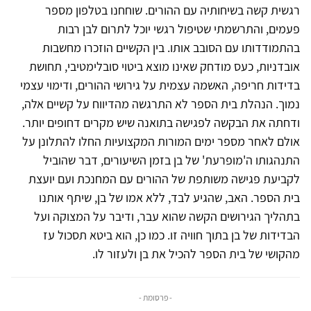
רגשית קשה בשיחותיה עם ההורים. שוחחנו בטלפון מספר
פעמים, והתרשמתי שטיפול רגשי יוכל לתרום לבן רבות
בהתמודדותו עם הסובב אותו. בין הקשיים הוזכרו מחשבות
אובדניות, כעס מודחק שאינו מוצא ביטוי סובלימטיבי, תחושת
בדידות חריפה, האשמה עצמית על גירושי ההורים, ודימוי עצמי
נמוך. הנהלת בית הספר לא התרגשה מהדיווח על קשיים אלה,
ודחתה את הבקשה לפגישה בתואנה שיש מקרים דחופים יותר.
אולם לאחר מספר ימים המורות המקצועיות החלו להתלונן על
התנהגותו ה'מופרעת' של בן בזמן השיעורים, דבר שהוביל
לקביעת פגישה משותפת של ההורים עם המחנכת ועם יועצת
בית הספר. האב, שהגיע לבד, ללא אמו של בן, שיתף אותנו
בתהליך הגירושים הקשה שהוא עבר, ודיבר על המצוקה ועל
הבדידות של בן בתוך חוויה זו. כמו כן, הוא ביטא תסכול עז
מהקושי של בית הספר להכיל את בן ולעזור לו.
- פרסומת -