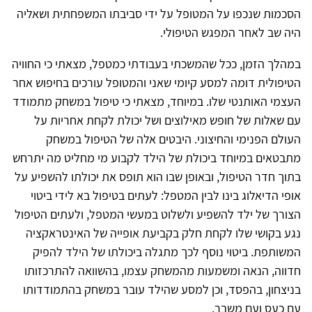
הסכמות שנכפו על המטופל על ידי סביבתו המשפחתית ושאליה
היה שב לאחר המפגש הטיפולי.
במהלך הזמן, ככל שהמשכתי בעבודתי כמטפל, מצאתי כי החוויה
הטיפולית דומה למסע קיומי שאני והמטופל עורכים בחיפוש אחר
העצמי האותנטי שלו. במיוחד, מצאתי כי טיפול במשחק מתמודד
עם שאלות של חופש מאילוצים ושל יכולת לקחת אחריות על
העולם הפנימי והחיצוני. היבטים אלה של הטיפול במשחק
מתבטאים במיוחד ביכולת של הילד לקבוע מי מחליט מה יתרחש
בתוך חדר הטיפול, ובאופן שבו הוא תופס את יכולתו להשפיע על
אופי הדיאלוג בינו לבין המטפל: לעתים בטיפול בא לידי ביטוי
הצורך של ילד להשפיע ולשלוט במעשי המטפל, ולעתים הטיפול
נגע בקושי שלו לקחת חלק בקביעת אופייה של האינטראקציה
המשותפת. ביטוי נוסף לכך מתגלה ביכולתו של הילד להפיק
חדווה, הנאה ומשמעות מהמשחק עצמו, בהשוואה להתרכזותו
בניצחון, בהפסד, וכן למסע שהילד עובר במשחק בהתמודדותו
עם כעס ועם משבר.