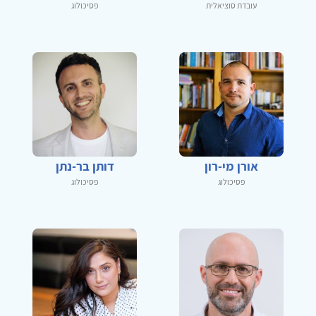
עובדת סוציאלית
פסיכולוג
אורן מי-רון
דותן בר-נתן
פסיכולוג
פסיכולוג