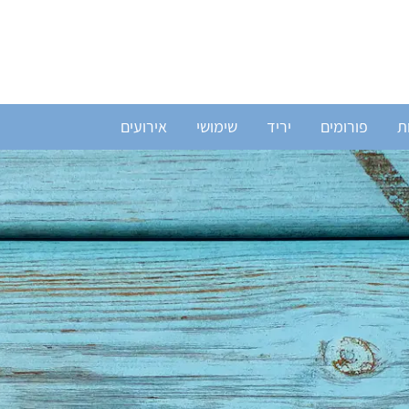
ת
פורומים
יריד
שימושי
אירועים