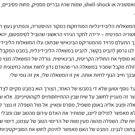
חדשות כמו נוירואסטוניה או shell-shock, שמות שהיו גבריים מספיק, פחות
משאלות הליבידינליות המודחקות כמקור ההיסטריה, והפתרון נעוץ ה
טוריה הפרטית – ירידה לחקר הגירוי הראשוני שהוביל לסימפטום, יהא
 התעלם פרויד מהמטריקס הבינאישי שבתוכו עלו המשאלות הליבידינ
לנו גרסון להביט בקשר, להביט במשאלה הליבידינלית, במבט המקבל
וא מוסיף את החוליה הקריטית, הבינאישית. גורלה של המשאלה מצוי כ
לת מקבל שמכיר במשאלה הרי שהאדם נדון לחוות אותה כחיצונית לו,
בכך חייב הגוף לחיות אותה. אין זו המשאלה שלי, אין זה גופי שלי.
ד נוסף וטוען שלא די במבטו של האחר, הצורך הוא במבט מקיים לצד 
זה מעניין לחשוב על שיח שבין ההתייחסותיים לקוהוטייניים). אלא 
 ומגיב אליה באופן משפיל, מסרס ומאיין. אל מול השפלה זו נוצר 
א מאפשר למילים לייצג, שמותיר את האדם עירום מהטוב שבו ומבלי 
ות שלו. השפלה מהווה מעין מוות של הדימוי הטוב של עצמנו, דימוי שא
וכו לגבינו. המבט של האם מאפשר לתינוק לחוש את הסובייקטיביות