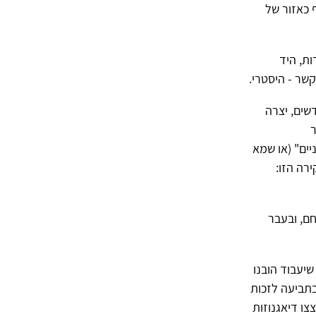
 כאזור של
ות, היד
קשר - היסטרי.
דשים, יצרה
ר
יים" (או שמא
רה הזו:
ם, ובעבר
יעבוד הובנו
תאר גרסון את חבורת המפגינות שיצאו לפני 100 שנה בתביעה לזכות
צו דיאגנוזות