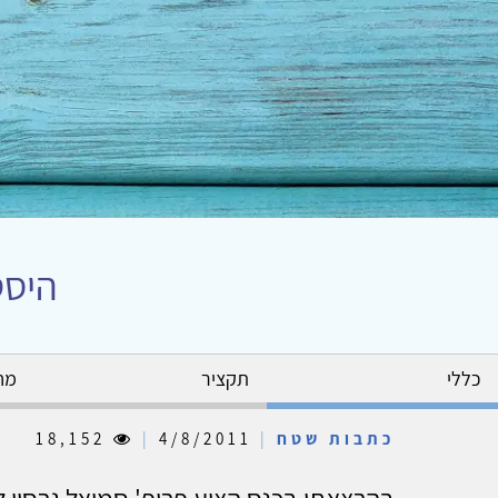
היסט
כללי
תקציר
מח
כתבות שטח
|
4/8/2011
|
18,152
בהרצאתו בכנס הציע פרופ' סמואל גרסון ל