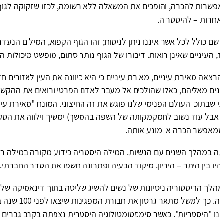
פשרות להכרה, והופכים את המשאלה ללא רשומה, לכזו שזקוקה לגוף
אחרות – להיסטריה.
שם כולל לכל אשר איננו ניתן לניסוח; זהו הגוף הקפוא, המילים הנעדר
העיניים שאינן רואות. דיבורו של הגוף נותר סתום, מופשט מיכולות ה
הרצאה מאירת עיניים, מאירת עיניים כי היא כיוונה את העין לאזורים ח
נים מאליהם, כאלו שהולכים אל מעבר לאדם הפרטי ורואים את ההקש
שבתוכו העולם הפנימי שלנו פוגש את זה החיצוני. המונח "מאירת עינ
 אבל עוד נשוב לחמקמקותה של השפה בהמשך) ימשיך וילווה את הסקי
מאפשר הכרה או מונע אותה.
ה במהלך השנים עם הנשיות. המילה היסטריה כידוע מקורה במילה רח
יו בין היתר – היריון. מיקוד הבעיה ופתרונה חשפו את הסדר החברתי.
לך ההיסטוריה ניסיונות של נשים להשיג שליטה בתוך דינאמיקה של ש
ופורשו כהיסטריה. כך למשל מ
ו "היסטריות". כאשר סימפטומטולוגיה היסטרית נצפתה בקרב גברים צ