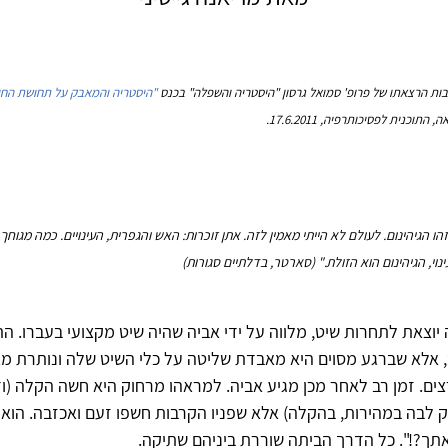
ות הרצאתו של פרופ' סמואל גרסון "היסטריה והשפלה" בכנס
"היסטריה והמאבק על תחושת החי
תוכנית לפסיכותרפיה, 17.6.2011.
הו הגיהינום. לעולם לא הייתי מאמין לזה. אתן זוכרות: האש והגפרית, העינויים. כמה מגוחך. 
נוי, הגיהינום הוא הזולת." (סארטר, בדלתיים סגורות)
יוצאת לתחרות שיט, מלווה על ידי אביה שהיה שיט מקצועי בעברו. ה
אלא שברגע מסוים היא מאבדת שליטה על כלי השיט שלה ונותרת מא
ים. זמן רב לאחר מכן מגיע אביה. למראהו מרחוק היא חשה הקלה (ו
 לבה במהירות, בהקלה) אלא שפניו הקרבות חשפו זעם ואכזבה. הוא 
תך?!". כל הדרך הביתה שוררת ביניהם שתיקה.