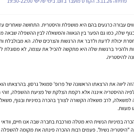
פתיחה 3.11.26. הקורס מועבר בזום. בימי שלישי 19:30-22:00
חווים עבורה כרגעים בהם היא מושפלת והיסטרית. התחושה שאחרים עד
גוף שלה, כמו גם הפער בין הגאווה והמשאלה לבין ההשפלה שבאה מי
חסרת יכולת לדעת ולדבר את הרגשות והצרכים שלה. הא מבולבלת וח
ות ולהכיר ברגשות שלה היא מתקשה להכיל את עצמה, לא מסוגלת לה
ונה להיסטריה.
ה ליווה את הרצאתו הראשונה של פרופ' סמואל גרסון. בהרצאתו הו
יה ההיסטריה איננה אלא רקמת הצלקת של פציעת ההשפלה, זוהי 
למשאלה, לרב משאלה הקשורה לצורך בהכרה במיניות ובגוף, משאל
 מעוות.
ההכרה במיניות הנשית היא מטלה מורכבת בחברה שבה אנו חיים, וודאי 
 "היסטריה נשית". פעמים רבות ההכרה פינתה את מקומה להשפלה ול