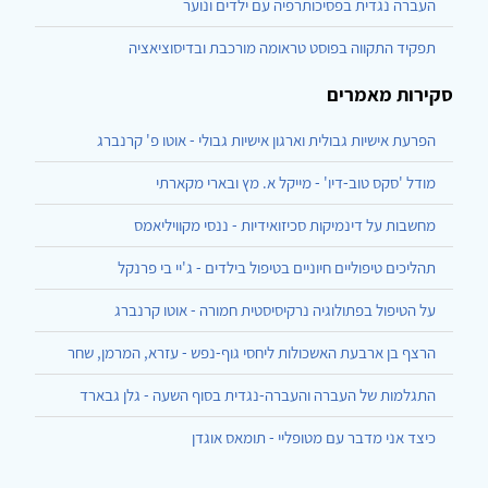
העברה נגדית בפסיכותרפיה עם ילדים ונוער
תפקיד התקווה בפוסט טראומה מורכבת ובדיסוציאציה
סקירות מאמרים
הפרעת אישיות גבולית וארגון אישיות גבולי - אוטו פ' קרנברג
מודל 'סקס טוב-דיו' - מייקל א. מץ ובארי מקארתי
מחשבות על דינמיקות סכיזואידיות - ננסי מקוויליאמס
תהליכים טיפוליים חיוניים בטיפול בילדים - ג'יי בי פרנקל
על הטיפול בפתולוגיה נרקיסיסטית חמורה - אוטו קרנברג
הרצף בן ארבעת האשכולות ליחסי גוף-נפש - עזרא, המרמן, שחר
התגלמות של העברה והעברה-נגדית בסוף השעה - גלן גבארד
כיצד אני מדבר עם מטופליי - תומאס אוגדן