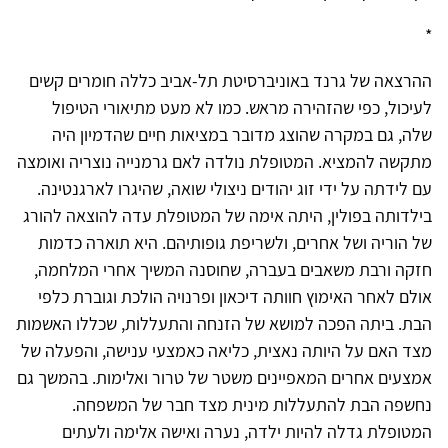
*
ההרצאה של גרנד באוניברסיטת תל-אביב כללה חומרים קשים
לעיכול, כפי שהזהירה מראש. כמו לא מעט מתיאורי הטיפול
שלה, גם במקרה שהוצג מדובר במציאות חיים שהדמיון היה
מתקשה להמציא. המטופלת נולדה לאם גרמנייה נוצריה ואומצה
עם לידתה על ידי זוג יהודים ניצולי שואה, שהיגרו לארגנטינה.
בילדותה בפולין, היתה אימה של המטופלת עדה להוצאה להורג
של הוריה ושל אחרים, ולשריפת גופותיהם. היא תוארה כדמות
חזקה ורבת משאבים בעברה, שחוסנה המשיך אחרי המלחמה,
אולם לאחר האימוץ חוותה דיכאון ופרנויה הולכת וגוברת כלפי
הבת. ביתה הפכה למושא של הזנחה והתעללות, שכללו האשמות
מצד האם על היותה נאצית, כליאה כאמצעי ענישה, והפעלה של
אמצעים אחרים המאפיינים משטר של טרור ואלימות. בהמשך גם
נחשפה הבת להתעללות מינית מצד חבר של המשפחה.
המטופלת גדלה להיות ילדה, נערה ואישה אלימה ולעתים