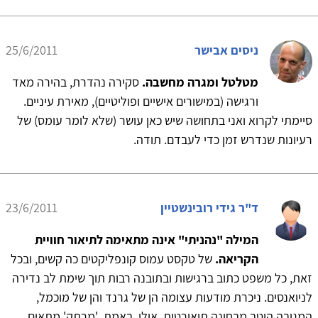
ניסים אבישר
25/6/2011
מטלטל ומגרה מחשבה.
סקירה נהדרת, בהירה מאד
ורגישה (במישורים אישיים ופוליטיים), מאירת עיניים.
סיימתי לקרוא ואני בתחושה שיש כאן עושר (שלא לומר עומס) של
רעיונות שנדרש זמן כדי לעבדם. תודה.
ד"ר גידי רובינשטיין
23/6/2011
המילה "נהניתי" אינה מתאימה לתיאור חוויית
הקריאה.
של טקסט עמוס קונפליקטים כה קשים, ובכל
זאת, כל משפט כתוב ברגישות ובתובנה רבות תוך שימת לב נדירה
לניואנסים. ניכרת מודעות עצומה הן של גרנד והן של מוכמל,
המגובה היטב מבחינה תיאורטית. אולי, באמת, 'מרתק' מתאים