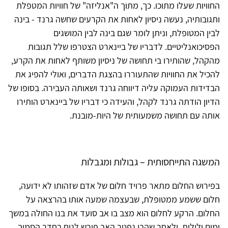
החוויות שעלו מתוכו. כך, מתוך ה"אנליזה" של חוויות המטפלת
ותגובותיה, נעשה ניסיון לאחות את הקרעים שחשה גרנד - בינה
לבין המטופלת, וניתן לומר שגם בינה לבין המושגים
הפסיכואנליטיים. לדבריו של ביינארט הצטרפו שלל תגובות
מהקהל, שהותירו בי תחושה של ניסיון משותף לאחות את הקרע,
להכיל את החוויות שהתעוררו בהצגת הדברים, ואולי להפיג את
הבדידות העמוקה עליה דיווחה גרנד ושאותה העבירה. בסופו של
הדיון הודתה גרנד לקהל, והעידה כי דבריו של ביינארט הותירו
אותה עם תחושה משמעותית של היות-מובנת.
המשגה התייחסותית – גבולות ומגבלות
בפירוש החלום מתאר פרויד חלום של אדם שזהותו לא ידועה,
חלום ששמע ממטופלת, שבעצמה שמעה אותו בהרצאה על
החלום. הרקע לחלום הוא מצב בו אב סועד את בנו החולה במשך
ימים ולילות, ולאחר שהבן נפטר האב פורש לנוח בחדר הסמוך.