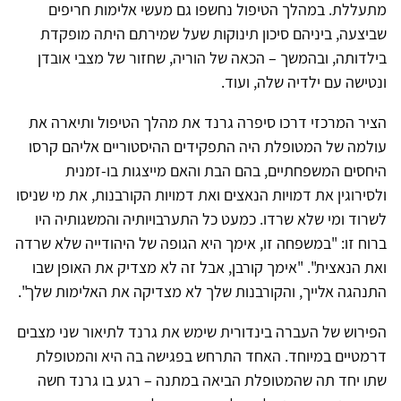
מתעללת. במהלך הטיפול נחשפו גם מעשי אלימות חריפים
שביצעה, ביניהם סיכון תינוקות שעל שמירתם היתה מופקדת
בילדותה, ובהמשך – הכאה של הוריה, שחזור של מצבי אובדן
ונטישה עם ילדיה שלה, ועוד.
הציר המרכזי דרכו סיפרה גרנד את מהלך הטיפול ותיארה את
עולמה של המטופלת היה התפקידים ההיסטוריים אליהם קרסו
היחסים המשפחתיים, בהם הבת והאם מייצגות בו-זמנית
ולסירוגין את דמויות הנאצים ואת דמויות הקורבנות, את מי שניסו
לשרוד ומי שלא שרדו. כמעט כל התערבויותיה והמשגותיה היו
ברוח זו: "במשפחה זו, אימך היא הגופה של היהודייה שלא שרדה
ואת הנאצית". "אימך קורבן, אבל זה לא מצדיק את האופן שבו
התנהגה אלייך, והקורבנות שלך לא מצדיקה את האלימות שלך".
הפירוש של העברה בינדורית שימש את גרנד לתיאור שני מצבים
דרמטיים במיוחד. האחד התרחש בפגישה בה היא והמטופלת
שתו יחד תה שהמטופלת הביאה במתנה – רגע בו גרנד חשה