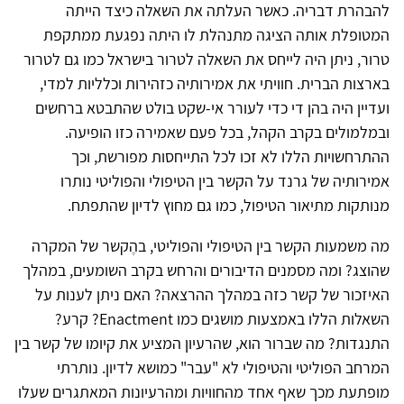
להבהרת דבריה. כאשר העלתה את השאלה כיצד הייתה
המטופלת אותה הציגה מתנהלת לו היתה נפגעת ממתקפת
טרור, ניתן היה לייחס את השאלה לטרור בישראל כמו גם לטרור
בארצות הברית. חוויתי את אמירותיה כזהירות וכלליות למדי,
ועדיין היה בהן די כדי לעורר אי-שקט בולט שהתבטא ברחשים
ובמלמולים בקרב הקהל, בכל פעם שאמירה כזו הופיעה.
ההתרחשויות הללו לא זכו לכל התייחסות מפורשת, וכך
אמירותיה של גרנד על הקשר בין הטיפולי והפוליטי נותרו
מנותקות מתיאור הטיפול, כמו גם מחוץ לדיון שהתפתח.
מה משמעות הקשר בין הטיפולי והפוליטי, בהֶקשר של המקרה
שהוצג? ומה מסמנים הדיבורים והרחש בקרב השומעים, במהלך
האיזכור של קשר כזה במהלך ההרצאה? האם ניתן לענות על
השאלות הללו באמצעות מושגים כמו Enactment? קרע?
התנגדות? מה שברור הוא, שהרעיון המציע את קיומו של קשר בין
המרחב הפוליטי והטיפולי לא "עבר" כמושא לדיון. נותרתי
מופתעת מכך שאף אחד מהחוויות ומהרעיונות המאתגרים שעלו