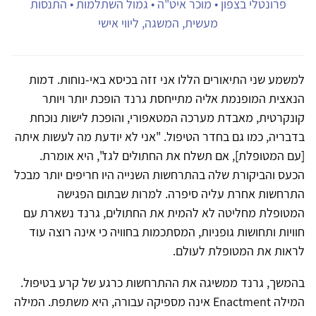
פרונטלי בצפון • מוכר איט"ה • גמול השתלמות • התנסות
מעשית, המשגה, ליווי אישי
למשמע שני התיאורים הללו אני זזה בכיסא באי-נוחות. דמות
הנאצית המופנמת אליה מתייחסת גרנד הופכת יותר ויותר
קונקרטית, מאבדת מערכה המטאפורי, והופכת לישות נוכחת
בדבריה, כמו גם בחדר הטיפול. "אני לא יודעת מה לעשות איתה
[עם המטופלת], אם תשלח את החתולים לגז", היא אומרת.
הכעס והביקורת שלה בהתרחשות השנייה היו חריפים יותר מבכל
התרחשות אחרת עליה סיפרה. למרות שבתום הפגישה
המטופלת מחליטה לא להמית את החתולים, גרנד נשארת עם
חוויות ותחושות גופניות, המסתכמות בחוויה כי אינה רוצה עוד
לראות את המטופלת לעולם.
בהמשך, גרנד ממשיגה את ההתרחשות כרגע של קרע בטיפול.
המילה Enactment אינה מספיקה עבורה, היא משתפת. המילה