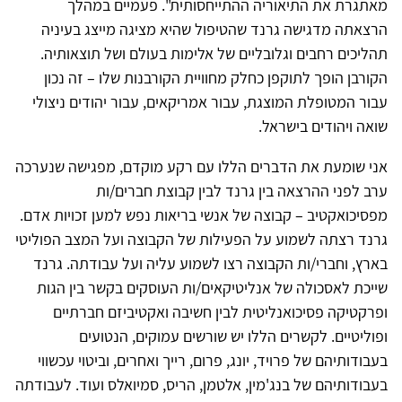
מאתגרת את התיאוריה ההתייחסותית". פעמיים במהלך
הרצאתה מדגישה גרנד שהטיפול שהיא מציגה מייצג בעיניה
תהליכים רחבים וגלובליים של אלימות בעולם ושל תוצאותיה.
הקורבן הופך לתוקפן כחלק מחוויית הקורבנות שלו – זה נכון
עבור המטופלת המוצגת, עבור אמריקאים, עבור יהודים ניצולי
שואה ויהודים בישראל.
אני שומעת את הדברים הללו עם רקע מוקדם, מפגישה שנערכה
ערב לפני ההרצאה בין גרנד לבין קבוצת חברים/ות
מפסיכואקטיב – קבוצה של אנשי בריאות נפש למען זכויות אדם.
גרנד רצתה לשמוע על הפעילות של הקבוצה ועל המצב הפוליטי
בארץ, וחברי/ות הקבוצה רצו לשמוע עליה ועל עבודתה. גרנד
שייכת לאסכולה של אנליטיקאים/ות העוסקים בקשר בין הגות
ופרקטיקה פסיכואנליטית לבין חשיבה ואקטיביזם חברתיים
ופוליטיים. לקשרים הללו יש שורשים עמוקים, הנטועים
בעבודותיהם של פרויד, יונג, פרום, רייך ואחרים, וביטוי עכשווי
בעבודותיהם של בנג'מין, אלטמן, הריס, סמיואלס ועוד. לעבודתה