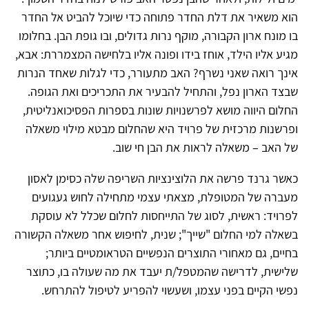
הוא משאיר את דלת החדר פתוחה כדי שיוכל להביט אל החדר
בו מונח ארון הקבורה, מוקף נרות גדולים, ובו גופת הבן. בחלומו
מגיע אליו הילד, אוחז בידו ופונה אליו בלחישה המצמררת: אבא,
אינך רואה שאני נשרף? האב מתעורר, כדי לגלות שאחד הנרות
שבצד הארון נפל, והתחיל להבעיר את התכריכים ואת הגופה.
החלום היווה מושא לפרשנויות שונות בספרות הפסיכואנליטית,
ופרשנות מרכזית של פרויד היא שהחלום מבטא מילוי משאלה
של האב – משאלה לראות את הבן חי שוב.
כאשר גרנד פרשה את הלוצינציות השריפה שלה כסימן לאסון
מעברה של המטופלת, מצאתי עצמי מתחילה לחוש געגועים
לפרויד: ראשית, לסוג של התייחסות לחלום שכלל לא עוסקת
בשאלה למי החלום "שייך"; שנית, לחיפוש אחר משאלה הקשורה
בחיים, גם מאחורי התוצרים הנפשיים הטראומטיים ביותר;
שלישית, לדרישה שהמטפל/ת יעבד את מה שעולה בו, כתוצר
נפשי הקיים בפני עצמו, ושעשוי להפריע לטיפול להתרחש.