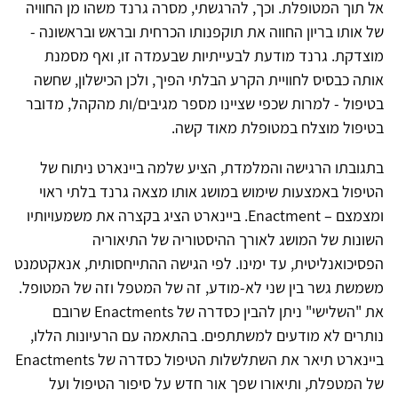
אל תוך המטופלת. וכך, להרגשתי, מסרה גרנד משהו מן החוויה
של אותו בריון החווה את תוקפנותו הכרחית ובראש ובראשונה -
מוצדקת. גרנד מודעת לבעייתיות שבעמדה זו, ואף מסמנת
אותה כבסיס לחוויית הקרע הבלתי הפיך, ולכן הכישלון, שחשה
בטיפול - למרות שכפי שציינו מספר מגיבים/ות מהקהל, מדובר
בטיפול מוצלח במטופלת מאוד קשה.
בתגובתו הרגישה והמלמדת, הציע שלמה ביינארט ניתוח של
הטיפול באמצעות שימוש במושג אותו מצאה גרנד בלתי ראוי
ומצמצם – Enactment. ביינארט הציג בקצרה את משמעויותיו
השונות של המושג לאורך ההיסטוריה של התיאוריה
הפסיכואנליטית, עד ימינו. לפי הגישה ההתייחסותית, אנאקטמנט
משמשת גשר בין שני לא-מודע, זה של המטפל וזה של המטופל.
את "השלישי" ניתן להבין כסדרה של Enactments שרובם
נותרים לא מודעים למשתתפים. בהתאמה עם הרעיונות הללו,
ביינארט תיאר את השתלשלות הטיפול כסדרה של Enactments
של המטפלת, ותיאורו שפך אור חדש על סיפור הטיפול ועל