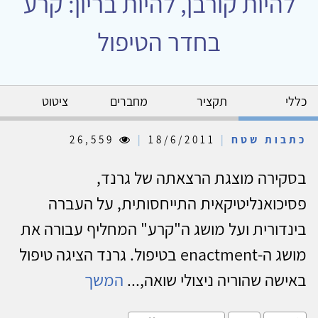
להיות קורבן, להיות בריון: קרע
בחדר הטיפול
כללי
תקציר
מחברים
ציטוט
כתבות שטח
|
18/6/2011
|
26,559
בסקירה מוצגת הרצאתה של גרנד,
פסיכואנליטיקאית התייחסותית, על העברה
בינדורית ועל מושג ה"קרע" המחליף עבורה את
מושג ה-enactment בטיפול. גרנד הציגה טיפול
באישה שהוריה ניצולי שואה,...
המשך