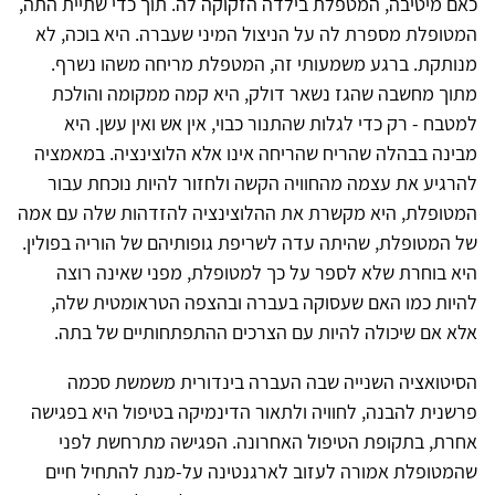
כאם מיטיבה, המטפלת בילדה הזקוקה לה. תוך כדי שתיית התה,
המטופלת מספרת לה על הניצול המיני שעברה. היא בוכה, לא
מנותקת. ברגע משמעותי זה, המטפלת מריחה משהו נשרף.
מתוך מחשבה שהגז נשאר דולק, היא קמה ממקומה והולכת
למטבח - רק כדי לגלות שהתנור כבוי, אין אש ואין עשן. היא
מבינה בבהלה שהריח שהריחה אינו אלא הלוצינציה. במאמציה
להרגיע את עצמה מהחוויה הקשה ולחזור להיות נוכחת עבור
המטופלת, היא מקשרת את ההלוצינציה להזדהות שלה עם אמה
של המטופלת, שהיתה עדה לשריפת גופותיהם של הוריה בפולין.
היא בוחרת שלא לספר על כך למטופלת, מפני שאינה רוצה
להיות כמו האם שעסוקה בעברה ובהצפה הטראומטית שלה,
אלא אם שיכולה להיות עם הצרכים ההתפתחותיים של בתה.
הסיטואציה השנייה שבה העברה בינדורית משמשת סכמה
פרשנית להבנה, לחוויה ולתאור הדינמיקה בטיפול היא בפגישה
אחרת, בתקופת הטיפול האחרונה. הפגישה מתרחשת לפני
שהמטופלת אמורה לעזוב לארגנטינה על-מנת להתחיל חיים