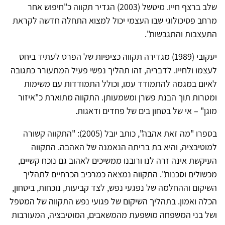
שלב ברצף חייו. מיטשל (2003) הגדיר תקווה כ"חיפוש אחר
מרחב פסיכולוגי שבו העצמי יכול למצוא התחלה חדשה לקראת
התעצבות והתגבשות".
יעקובי (1989) מגדירה תקווה כציפיות של הפרט לעתיד ביחס
לעצמו ולחייו. לדבריה, זהו תהליך נפשי פעיל המתעורר כתגובה
לאיום במגמה להתמודד עמו, וכולל התמודדות עם משימות
ומטרות תוך הבנת פשרן ומשמעותן. התקווה מתוארת כ"איזור
מוגן" – אי של בטחון בים של פחדים ודאגות.
בספרו "מה זאת אהבה", כותב יובל (2005): "התקווה קשורה
למוטיבציה, והיא בת בריתה הנאמנה של האהבה. התקווה
העיקשת אינה זרה לנו ורובנו ממשיכים לאהוב גם נוכח קשיים,
מכשולים וסכנות". התקווה נמצאה כמרכיב הכרחיים לתהליך
השיקום וההחלמה של נפגעי נפש, לצד קביעות, נוכחות, ביטחון,
הכלה ואמון. בתהליך השיקום של פגועי נפש התקווה של המטפל
ושל בני המשפחה מושפעת מהמשאבים, המוטיבציה, המעורבות