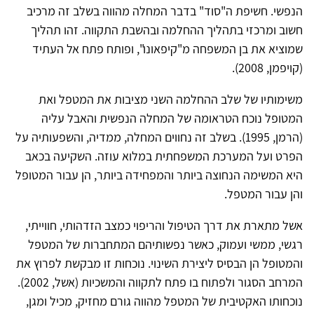
הנפשי. חשיפת ה"סוד" בדבר המחלה מהווה בשלב זה מרכיב
חשוב ומרכזי בתהליך ההחלמה ובהשבת התקווה. זהו תהליך
שמוציא את בן המשפחה מ"קיפאונו", ופותח פתח אל העתיד
(קויפמן, 2008).
משימותיו של שלב ההחלמה השני מציבות את המטפל ואת
המטופל נוכח הטראומה של המחלה הנפשית והאבל עליה
(הרמן, 1995). בשלב זה נחווים המחלה, ממדיה, והשפעותיה על
הפרט ועל המערכת המשפחתית במלוא עוזה. השקיעה בכאב
היא המשימה הנחוצה ביותר והמפחידה ביותר, הן עבור המטופל
והן עבור המטפל.
אשל מתארת את דרך הטיפול והריפוי כמצב הזדהותי, חווייתי,
רגשי, ממשי ועמוק, כאשר נפשותיהם המתחברות של המטפל
והמטופל הן הבסיס ליצירת השינוי. נוכחות זו מבקשת לפרוץ את
המרחב הסגור ולפתוח בו פתח לתקווה והמשכיות (אשל, 2002).
נוכחותו האקטיבית של המטפל מהווה גורם מחזיק, מכיל ומגן,