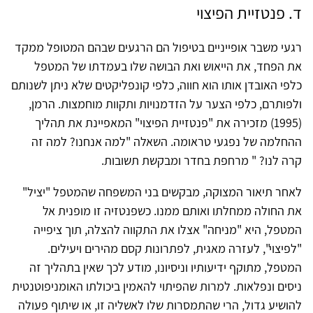
ד. פנטזיית הפיצוי
רגעי משבר אופייניים בטיפול הם הרגעים שבהם המטופל ממקד
את הפחד, את הייאוש ואת הבושה שלו בעמדתו של המטפל
כלפי האובדן אותו הוא חווה, כלפי קונפליקטים שלא ניתן לשנותם
ולפותרם, כלפי הצער על הזדמנויות ותקוות מוחמצות. הרמן,
(1995) מזכירה את "פנטזיית הפיצוי" המאפיינת את תהליך
ההחלמה של נפגעי טראומה. השאלה "למה אנחנו? למה זה
קרה לנו? " מרחפת בחדר ומבקשת תשובות.
לאחר תיאור המצוקה, מבקשים בני המשפחה שהמטפל "יציל"
את החולה ממחלתו ואותם ממנו. כשפנטזיה זו מופנית אל
המטפל, היא "מניחה" אצלו את התקווה להצלה, תוך ציפייה
"לפיצוי", לעזרה מאגית, לפתרונות קסם מהירים ויעילים.
המטפל, מתוקף ידיעותיו וניסיונו, מודע לכך שאין בתהליך זה
ניסים ונפלאות. למרות שהפיתוי להאמין ביכולתו האומניפוטנטית
להושיע גדול, הרי שהתמסרות שלו לאשליה זו, או שיתוף פעולה