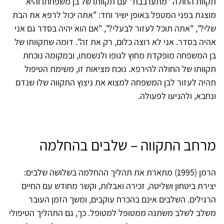
תקוות החולה "מתערבבת" עם תקוותו של בן משפחתו והיא
מוצגת בפני המטפל באופן ישיר וחד: "אתה יכול לרפא את הבת
שלי?", "אתה תוכל לעזור לבעלי?", "אם הוא יהיה בסדר גם אני
אהיה בסדר. אני לא רוצה כלום, רק את זה". דומה שתקוותו של
בן המשפחה מופקדת מחוץ לגופו ולנשמתו, ובמקומה נוכחת
תקוותו של החולה להירפא. נוכח מציאות זו, משימת הטיפול
תהיה לעזור לבן המשפחה למצוא את ניצוץ התקווה שלו שנדם
ונחבא, ולהניעו לפעולה.
מרחב התקווה – שלבים בהחלמה
הרמן (1995) מתארת את תהליך ההחלמה בשלושה שלבים:
יצירת ביטחון ושליטה, זכירה ואבלות, וקשר מחודש עם החיים
הרגילים. השלבים אינם בהכרח עוקבים, ומשך הזמן העובר
משלב לשלב משתנה ממטופל למטופל. כך, גם התהליך הטיפולי