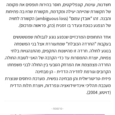
חשדנות, עוינות, קונפליקטים, חוסר בהירות תופסים את מקומה
של תקשורת שהייתה יעילה ומקדמת, תקשורת שהיו בה פתיחות
והבנה. זהו "אובדן עמום" (ambiguous loss) הקשורה לחוויה
של הנפגע כנוכח ונעדר בו זמנית (כהן, פראשה ומרכוס).
אחד התחומים המרכזיים שנפגע נוגע לגבולות שמטשטשים
בעקבות "החרדה הכובלת" שמתעוררת אצל בני המשפחה
בנוגע לחולה. חרדה זו מהישנות התקפים, מהתנהגויות בלתי
צפויות, יוצרת התמסרות עד כדי הקרבה של האני לטובת החולה.
החרדה מצמצמת את המרחק הטבעי בין החולה לבני משפחתו
הקרובים וגורמת לחדירה הדדית - הן מבחינה
פיזית-טריטוריאלית והן מבחינה נפשית. מערכת היחסים שנוצרת
מעכבת תהליכי אינדיווידואציה ונפרדות, ויוצרת תלות הדדית
(דויטש, 2004).
- פרסומת -