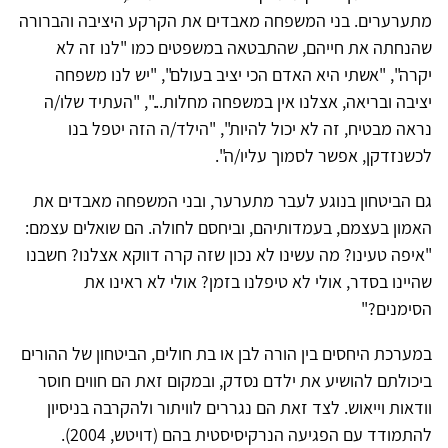
מתערערים. בני המשפחה מאבדים את הקרקע היציבה והברורה
שהנחתה את חייהם, שהתבטאה במשפטים כמו "לנו זה לא
יקרה", "אשתי היא האדם הכי יציב בעולם", "יש לנו משפחה
יציבה ובריאה, אצלנו אין במשפחה מחלות...", "העתיד שלו/ה
נראה מבטיח, זה לא יכול להיות", "הילד/ה הזה יטפל בנו
לכשנזדקן, אפשר לסמוך עליו/ה".
גם הביטחון בנוגע לעבר מתערער, ובני המשפחה מאבדים את
האמון בעצמם, בעמדותיהם, וביחסם לחולה. הם שואלים עצמם:
"איפה טעינו? מה עשינו לא נכון שזה קרה דווקא אצלנו? חשבנו
שהיינו בסדר, אולי לא טיפלנו בזמן? אולי לא ראינו את
הסימנים?"
במערכת היחסים בין הורה לבן או בת חולים, הביטחון של ההורים
ביכולתם להושיע את ילדם נסדק, ובמקום זאת הם חווים חוסר
וודאות וייאוש. לצד זאת הם נגררים לוויתור ולהקרבה בניסיון
להתמודד עם הפגיעה הנרקיסיסטית בהם (דויטש, 2004).