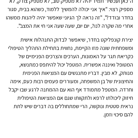
ה"כאן ועכשיו" תמיד יהיה לא מספיק טוב, לא מספיק צודק, לא
מספיק רצוי: "איך אני יכולה להמשיך ללמוד, כשהוא בבית, סגור
בחדר ובודד?", "זה נראה לך הגיוני שאפשר יהיה ליהנות ממשהו
אחרי מה שקרה לנו?, יום יום, שעה שעה אני חי את המצב".
יצירת קונפליקט בחדר, שיאפשר לבדוק התנהלות אישית
ומשפחתית שונה מזו הקיימת, נחווית בתחילת התהליך הטיפולי
כקריאת תגר על האמונות, הערכים והצרכים הפנימיים של
המטופל ואיננה אפשרית. המטפל יכול להיתפס כמתנשא,
מנותק, לא מבין. דבריו מתנגשים עם המציאות הפנימית
והחיצונית של בן המשפחה, ומעוררים פעמים רבות כעס, אימה
וחרדה. המטפל מתמודד אף הוא עם ההמתנה לרגע שבו יקבל
חיזוק ליכולתו לרפא ולתקוותו שגם אם המציאות הטיפולית
נראית סטטית ונוקשה, הרי שמתחוללים בה דברים שיש לתת
להם סיכוי וזמן.