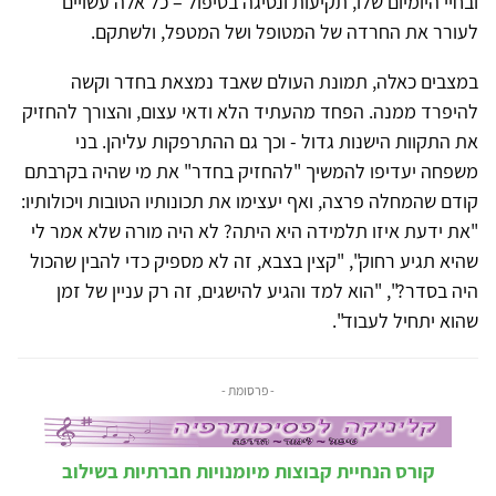
ובחיי היומיום שלו, תקיעות ונסיגה בטיפול – כל אלה עשויים
לעורר את החרדה של המטופל ושל המטפל, ולשתקם.
במצבים כאלה, תמונת העולם שאבד נמצאת בחדר וקשה
להיפרד ממנה. הפחד מהעתיד הלא ודאי עצום, והצורך להחזיק
את התקוות הישנות גדול - וכך גם ההתרפקות עליהן. בני
משפחה יעדיפו להמשיך "להחזיק בחדר" את מי שהיה בקרבתם
קודם שהמחלה פרצה, ואף יעצימו את תכונותיו הטובות ויכולותיו:
"את ידעת איזו תלמידה היא היתה? לא היה מורה שלא אמר לי
שהיא תגיע רחוק", "קצין בצבא, זה לא מספיק כדי להבין שהכול
היה בסדר?", "הוא למד והגיע להישגים, זה רק עניין של זמן
שהוא יתחיל לעבוד".
- פרסומת -
קורס הנחיית קבוצות מיומנויות חברתיות בשילוב