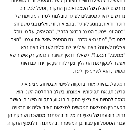
החשש להיפגש עם חוויית האובדן קשה. המטפל ובן המשפחה
נדרשים להכלה של העצב ואובדן התקווה, ומעל לכל, הם
נדרשים להיות מסוגלים לפתח סובלנות למידה מסוימת של
חוסר וודאות בנוגע לעתיד. במציאות זו שואלים בני משפחה:
"כמה זמן יימשך המצב הכואב הזה?", "מה יהיה, על מי נוכל
לסמוך?", "מתי נצא מזה?". גם המטפל שואל את עצמו: "האם
אצליח לשנות? האם יש לי יכולת וכלים לעזור? האם נצא
"ממעגל" הכאב?". לשאלה זו אין תשובה קבועה, רק אישור שאי
אפשר לעקוף את התהליך ואף להחישו, אך יחד עם היותו
ממושך, הוא לא יימשך לעד.
המטפל, בהיותו אוחז בתקווה לשינוי ולצמיחה, מציע את
פרשנותו, את תפיסותיו ואמונתו. בשלב ההחלמה השני הוא
מנסה להחיות את ניצוץ התקווה הנטוע בתקוות הישנות. כאשר
הפער בין המציאות הממשית למציאות האידיאלית או הרצויה
גדול, הופעתו של ניצוץ זה מלווה בהמתנה ממושכת ושוחקת הן
עבור המטפל והן עבור בן המשפחה. בהמתנה זו לניצוץ התקווה,