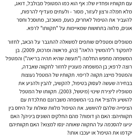
עם תקוותיו ופחדיו שלו: אף הוא כמו המטופל מבולבל, דואג,
מלא חמלה ורצון לעזור, מסור - ולעתים מעדיף להרפות,
להעביר את הטיפול לאחרים, כועס, מאוכזב, מתוסכל וחסר
אונים, מלווה בתחושות שמאיימות על "תקוותו" לרפא.
מטופלים ומטפלים שותפים למשאלה להתגבר על הכאב, לחזור
לתפקוד ו"להמשיך הלאה" (כהן, פראשה ומרכוס, 2009). בן
המשפחה מחפש החלמה ("תעשה שהיא תהיה בריאה") והמטפל
רוצה לרפא; בן המשפחה מעוניין לחזור לתקווה שאבדה,
והמטפל מייצג תקווה לריפוי. תקוותיו של המטפל נעוצות
בבחירה שעשה לעסוק בטיפול, להקשיב, להבין ולהניע את
מטופליו ליצירת שינוי (מיטשל, 2003). תקוותו של המטפל
להושיע ולהציל את בני המשפחה משברונם מתלכדת עם
הציפייה שלהם להיוושע. את הטיפול מלוות שאלות על היחס בין
תקוותיהם: האם הן דומות? מהם החלקים השונים ביניהן? האם
יגיעו להסכמה על התקווה שאותה ינסו למצוא? האם תקוותיהם
יקדמו את הטיפול או יעכבו אותו?