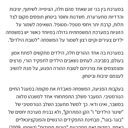
במערכת בין בני זוג שאחד מהם חלה, הציפייה לשיתוף, יציבות
והדדיות מתערערת. חשדנות וחוסר ביטחון תופסים מקום לצד
תלות, קרבת יתר ויחסי מטפל–מטופל. השאיפה לשמור על
הזוגיות במערכת המשפחתית גדולה במיוחד כאשר יש במשפחה
ילדים צעירים וקיים רצון לשמור על המשפחה "לטובת הילדים".
במערכת בה אחד ההורים חלה, הילדים מתקשים לפתח אמון
בעולם, בסביבה. לעתים נשאבים הילדים לתפקיד הורי, מרצים
ומצמצמים את צורכיהם לטובת ההורה הפגוע, על מנת להשיב
לעצמם יציבות וביטחון.
בעקבות הפגיעה, המשפחה מאבדת את מקומה במעגל החיים
הנורמטיבי. המעבר משלב התפתחותי אחד למשנהו מלווה
במשבר, ואינו ודאי. כך למשל מתעכב השלב הנורמטיבי של
"שיגור הילדים" ו" הקן המתרוקן", ולא נבנית מערכת יחסים של
"בוגר-בוגר", מבחינת התפקידים הרגשיים והפונקציונאליים
כאחת. במקום זאת מתקבעת "הורות תמידית" (קויפמן, 2009).