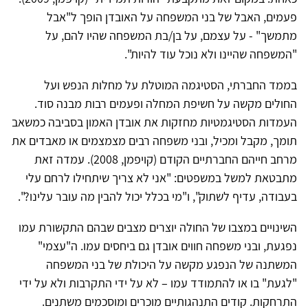
פעמים, האבל של בני המשפחה על האובדן הופך ל"אבל
מתמשך" - על עצמם, על בן/בת המשפחה שהיו להם, על
"המשפחה שהיינו ולא נוכל עוד להיות".
בממד החברתי, הסטיגמה המוטלת על מחלות הנפש ועל
החולים מקשה על חשיפת המחלה ופעמים רבות מבנה סוד.
העמדות הסטיגמטיות מחזקות את אובדן האמון בסביבה כמשאב
תומך, מקבל ומכיל, ובני משפחה רבים מצמצמים או מאבדים את
מרחב חייהם החברתיים הקודם (קויפמן, 2008). עמדה זאת
מתבטאת למשל במשפטים: "אני לא צריך שיתחילו לרחם עלי
בעבודה, עדיף לשתוק", ו"מי בכלל יכול להבין מה עובר עלינו?".
השינויים במצבו של החולה יוצרים מצבים שבהם התקשורת עמו
נפגעת, ובני משפחה חווים אובדן גם ביחסים עמו. ה"עצמי"
המשתנה של הנפגע מקשה על היכולת של בני המשפחה
"לגעת" בו או להתמודד עמו – לא על ידי התקרבות ולא על ידי
התרחקות. קודים התנהגותיים מוכרים ומוסכמים משתנים.