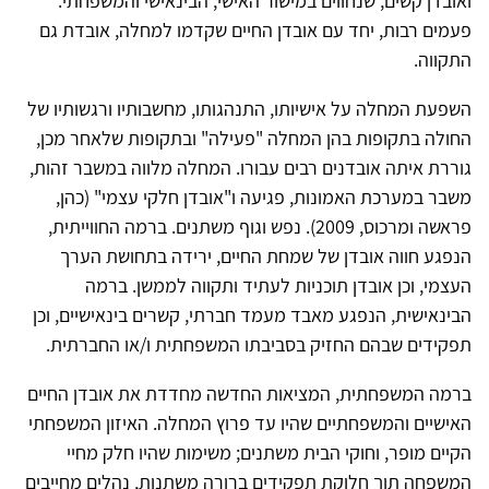
ואובדן קשים, שנחווים במישור האישי, הבינאישי והמשפחתי.
פעמים רבות, יחד עם אובדן החיים שקדמו למחלה, אובדת גם
התקווה.
השפעת המחלה על אישיותו, התנהגותו, מחשבותיו ורגשותיו של
החולה בתקופות בהן המחלה "פעילה" ובתקופות שלאחר מכן,
גוררת איתה אובדנים רבים עבורו. המחלה מלווה במשבר זהות,
משבר במערכת האמונות, פגיעה ו"אובדן חלקי עצמי" (כהן,
פראשה ומרכוס, 2009). נפש וגוף משתנים. ברמה החווייתית,
הנפגע חווה אובדן של שמחת החיים, ירידה בתחושת הערך
העצמי, וכן אובדן תוכניות לעתיד ותקווה לממשן. ברמה
הבינאישית, הנפגע מאבד מעמד חברתי, קשרים בינאישיים, וכן
תפקידים שבהם החזיק בסביבתו המשפחתית ו/או החברתית.
ברמה המשפחתית, המציאות החדשה מחדדת את אובדן החיים
האישיים והמשפחתיים שהיו עד פרוץ המחלה. האיזון המשפחתי
הקיים מופר, וחוקי הבית משתנים; משימות שהיו חלק מחיי
המשפחה תוך חלוקת תפקידים ברורה משתנות, נהלים מחייבים