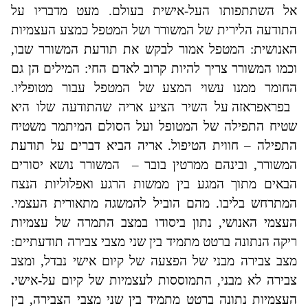
אל השתתפותו העל-אישית בעולם. מעט מדבריו על
התודעה הלירית של המשורר ושל המטפל כמצע העצמיות
האנושית: המטפל אמור לבקש את תודעת המשורר שבו,
וכמו המשורר צריך להיות קרוב לאדם החי: המילים הן
גם
החומר ממנו עשוי המצע של המטפל עבור מטופליו.
בפראפראזה על השיר הציע אריה שהתודעה שלו היא
שטיח התפילה של המטופל ועל הסולם המיתמר משטיח
התפילה – חווית הטיפול. אריה הביא דברים על תודעת
המשורר, ובינהם ממרטין בובר –
המשורר נושא יסורים
הבאים מתוך המגע בין ממשות הרגע ואפלוליות הנצח
המתרחש בליבו. מהם הוביל להמשגה מתאורית העצמי.
העצמי האנושי, נתון ביסודו במצב התמרה של עצמיות
ריקה הנתונה ברטט מתמיד בין שני מצבי צבירה תודעתיים:
מצב צבירה מבני של הפצעה של קיום אישי נבדל, ומצב
צבירה לא מבני, התמוססות לעצמיות של קיום על-אישי
.
העצמיות נתונה ברטט מתמיד בין שני מצבי הצבירה, בין