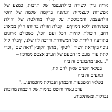
אריה גרין לשירה כזולתעצמי של תרבות, כמצע של
אפשרות לעצמיוּת הנתונה ברקמה שלמה של יחסי
זולתעצמי, והמבוססת על קבלה מוחלטת של הזולת
בפתיחות וללא נימוקים.
קבלת הזולת בהיותו חלק ממארג
רחב, היכולת להיות הכל ועם הכל, כשכולם ארוגים
בתודעה הלירית של המשוררת ודרכה לזו שלנו, קיבלה קול
נוסף בקריאת השיר "ליטוף", מתוך הקובץ "ראה שם", וכדי
לתת עוד
מעט מן הטעם של הערב אצטט ממרכזו –
"....ואנו מתבוננים זה בזה
בפלאי הפנים שאין להם אח,
ונוגעים זה בזה
בפלאי האצבעות וחכמתן הנבדלת מחכמתנו...."
ערב עשיר ורוטט בנימות של חוכמות מרובות
נבדלות ומשתלבות.