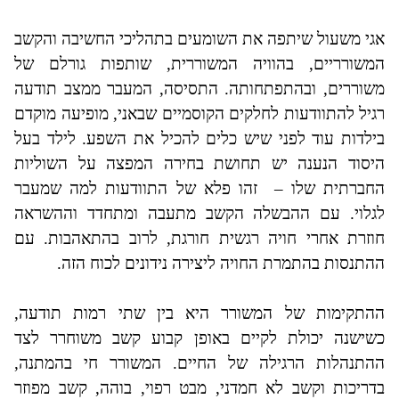
אגי משעול שיתפה את השומעים בתהליכי החשיבה והקשב
המשורריים, בהוויה המשוררית, שותפות גורלם של
משוררים, ובהתפתחותה. התסיסה, המעבר ממצב תודעה
רגיל להתוודעות לחלקים הקוסמיים שבאני, מופיעה מוקדם
בילדות עוד לפני שיש כלים להכיל את השפע. לילד בעל
היסוד הנענה יש תחושת בחירה המפצה על השוליות
החברתית שלו –
זהו פלא של התוודעות למה שמעבר
לגלוי. עם ההבשלה הקשב מתעבה ומתחדד וההשראה
חוזרת אחרי חויה רגשית חורגת, לרוב בהתאהבות. עם
ההתנסות בהתמרת החויה ליצירה נידונים לכוח הזה.
ההתקימות של המשורר היא בין שתי רמות תודעה,
כשישנה יכולת לקיים באופן קבוע קשב משוחרר לצד
ההתנהלות הרגילה של החיים. המשורר חי בהמתנה,
בדריכות וקשב לא חמדני, מבט רפוי, בוהה, קשב מפוזר