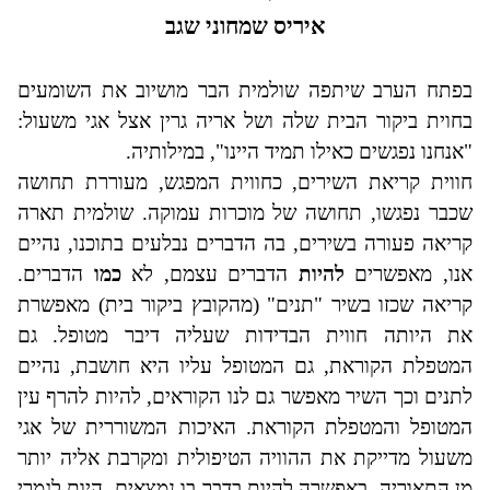
איריס שמחוני שגב
בפתח הערב שיתפה שולמית הבר מושיוב את השומעים
בחוית ביקור הבית שלה ושל אריה גרין אצל אגי משעול:
"אנחנו נפגשים כאילו תמיד היינו", במילותיה.
חווית קריאת השירים, כחווית המפגש, מעוררת תחושה
שכבר נפגשו, תחושה של מוכרות עמוקה. שולמית תארה
קריאה פעורה בשירים, בה הדברים נבלעים בתוכנו, נהיים
אנו, מאפשרים
להיות
הדברים עצמם, לא
כמו
הדברים.
קריאה שכזו בשיר "תנים" (מהקובץ ביקור בית) מאפשרת
את היותה חווית הבדידות שעליה דיבר מטופל. גם
המטפלת הקוראת, גם המטופל עליו היא חושבת, נהיים
לתנים וכך השיר מאפשר גם לנו הקוראים, להיות להרף עין
המטופל והמטפלת הקוראת. האיכות המשוררית של אגי
משעול מדייקת את ההוויה הטיפולית ומקרבת אליה יותר
מן התאוריה, באפשרה להיות בדבר בו נמצאים, היות לגמרי