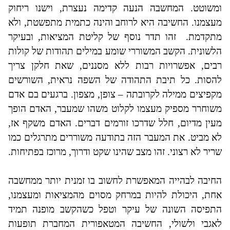
ומשוטט. המחשבה הנעה קדימה נעצרת, וישנו ריחוק
מעצמנו. החשיבה היא לרוחב והינה כתמית מתפשטת, ולא
מתקדמת.
זהו תדר נוסף של קליטת המציאות, ובעיקר
הלשונית. הקשב המשוררי שומע במילים תהודות של קולות
רבים, אפשרויות רבות ללא מסננים, שאת חלקן צריך
להסות. כל תיבת התהודה של השפה נראית, השורשים
מקפיצים ממילה לקרובתה – צופן, מצפון. ברגעים בם אדם
משוחרר מספיק מעצמו לקלוט משהו שמעבר, האדם הופך
מעין מדיום, חלל שדרכו זורמים דברים. האדם משקף אז,
לא מביט. את המעבר הזה בתודעה משוררים מתרגלים כמו
שריר לא רצוני. זהו מצב שהינו שקט ודרוך, מרוכז בפתיחות.
החיבה לבהייה המאפשרת לחשוב בו זמנית יותר ממחשבה
אחת, היכולת להיות במרחק מסוים מהמציאות ומעצמנו,
התפיסה השונה של עיקר וטפל כשהקשב מופנה תמיד
לאגבי ולשולי, החשיבה המטאפורית המחברת תופעות