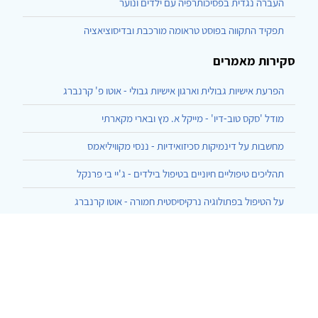
העברה נגדית בפסיכותרפיה עם ילדים ונוער
תפקיד התקווה בפוסט טראומה מורכבת ובדיסוציאציה
סקירות מאמרים
הפרעת אישיות גבולית וארגון אישיות גבולי - אוטו פ' קרנברג
מודל 'סקס טוב-דיו' - מייקל א. מץ ובארי מקארתי
מחשבות על דינמיקות סכיזואידיות - ננסי מקוויליאמס
תהליכים טיפוליים חיוניים בטיפול בילדים - ג'יי בי פרנקל
על הטיפול בפתולוגיה נרקיסיסטית חמורה - אוטו קרנברג
הרצף בן ארבעת האשכולות ליחסי גוף-נפש - עזרא, המרמן, שחר
התגלמות של העברה והעברה-נגדית בסוף השעה - גלן גבארד
כיצד אני מדבר עם מטופליי - תומאס אוגדן