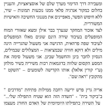
ומעבירה דרך הדימוי מערך שלם של אוסציאציות, והעניין
בחלום כמקור אנרגיה פלאי ממנו נובעות תמונות – שיר,
ללא חיפוש הפשר, מאפיינים את מנגנוני החשיבה והאישיות
המשוררית.
לצד אזכור המחקר שנערך בבר אילן ומצא שאזורי המוח
המופעלים בעיבוד שירה הינם שונים מאלו המופעלים
לעיבוד שפה פרוזאית, הדגישה אגי משעול שהגרייה הינה
מילים ולא דוקא חוויה שבמציאות – המצלולים שבמילים,
הנסיון לחבר בינן והחשמל שבינן. אגי משעול סימה את
המסע הקסום שלווה בדוגמאות רבות משיריה בשיר מולחן
(ע"י קורין אלאל) אותו הקדישה לשומעים – "השקט "
מהקובץ "ראה שם".
אריה גרין פרש יריעה רחבה ממילות פתיחת "מדרכים "
ב"ביקור בית" - "השדה הזה הוא שטיח התפילה שלי..."
על השירה
כתפילתו היומיומית של האדם החורג מעצמו