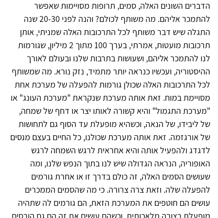
הדברים השונים האלה, סמים, תרופות מסויימות שאפשר
להתמכר אליהם. מה משותף לכולם? והנה לפני 20-30 שנה
התגלה שיש דבר משותף לכל התרכובות האלה שמניתי, אותן
תרכובות מועטות, אמרתי, בערך 100 מתוך 2 מיליון, שגורמות
לנו להתמכר אליהם, ושעושות בתרבות שלנו ובעולם לאורך
ההיסטוריה, ועכשיו כנראה יותר מתמיד, נזק נורא. מה שמשותף
לכל התרכובות האלה שכולן גורמות להפעלה של מערכת אחת
מסויימת במוח. זאת אותה מערכת שנקראת "מערכת העונג" או
"מערכת התגמול" והיא קשורה לאותו יצר או דחף של שמחה,
של ליבידו, של הנאה, וכשהיא מופעלת עד הסוף גם לתחושות
של אורגזמה. זאת אותה מערכת שכולנו, כל החיים בעצם מנסים
לדגדג ולהפעיל אותה והיא אחראית לרגש השמחה לרגש
האופוריה, הנראה הגדולה שיש לנו בתוך הנפש שלנו, ומה
שעושים הסמים האלה, זה כולם בדרך זו או אחרת גורמים
להפעלה שלה. וזאת צרה צרורה. כי מה שהסמים הממכרים
עושים הם חוטפים את המערכת הזאת, הם גורמים לה שתהיה
מופעלת בצורה מלאכותית, וכשהם עושים את זה הם גם הורסים