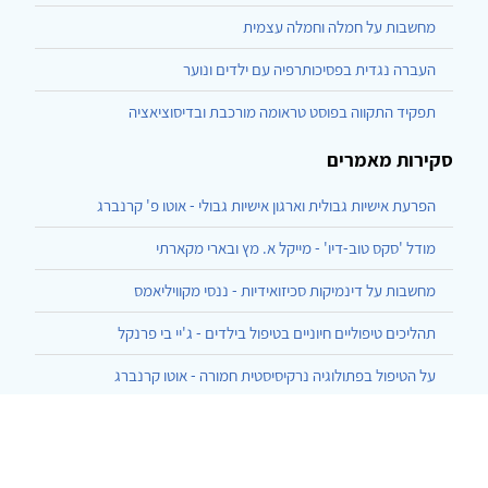
מחשבות על חמלה וחמלה עצמית
העברה נגדית בפסיכותרפיה עם ילדים ונוער
תפקיד התקווה בפוסט טראומה מורכבת ובדיסוציאציה
סקירות מאמרים
הפרעת אישיות גבולית וארגון אישיות גבולי - אוטו פ' קרנברג
מודל 'סקס טוב-דיו' - מייקל א. מץ ובארי מקארתי
מחשבות על דינמיקות סכיזואידיות - ננסי מקוויליאמס
תהליכים טיפוליים חיוניים בטיפול בילדים - ג'יי בי פרנקל
על הטיפול בפתולוגיה נרקיסיסטית חמורה - אוטו קרנברג
הרצף בן ארבעת האשכולות ליחסי גוף-נפש - עזרא, המרמן, שחר
התגלמות של העברה והעברה-נגדית בסוף השעה - גלן גבארד