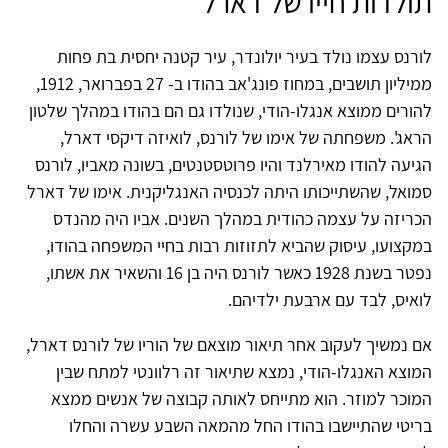
תולדות חייו של דארל
לורנס עצמו נולד בעיר יולונדר, עיר קטנה יחסית בת פחות
ממיליון תושבים, במחוז פונג'אב בהודו ב- 27 בפברואר, 1912,
להורים ממוצא אנגלו-הודי, שנולדו גם הם בהודו במהלך שלטון
הראג'. משפחתה של אימו של לורנס, לואיזה דיקסי דארל,
הגיעה להודו מאירלנד והיו פרוטסטנטים, בשונה מאביו, לורנס
סמואל, שהשתייכותו היתה לכנסיה האנגליקנית. אימו של דארל
הכריזה על עצמה כהודית במהלך השנים. אביו היה מהנדס
במקצועו, עיסוק שהביא לתזוזות רבות בחיי המשפחה בהודו,
נפטר בשנת 1928 כאשר לורנס היה בן 16 והשאיר את אשתו,
לואיס, לבד עם ארבעת ילדיהם.
אם נמשיך לעקוב אחר תיאור מוצאם של הוריו של לורנס דארל,
המוצא האנגלו-הודי, נמצא שתיאור זה רלוונטי למתח שבין
המוכר למוזר. הוא מתייחס לאותה קבוצה של אנשים ממצא
בריטי שהתיישבו בהודו החל מהמאה השבע עשרה והחלו