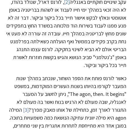
עקב שינויים חוקתיים באנגליה
[2]
, לורנס דארל, שנולד בהודו,
לא היה זכאי במהלך ימי חייו לעבוד או לשהות בבריטניה באופן
אוטומטי ונאלץ לבקש אישור תייר בכל ביקור וביקור. דבר זה לא
מנע ממנו לעבוד בשירות הוד מלכותה במשרד החוץ בתפקידים
שונים מחוץ לבריטניה במהלך חייו. עובדה זה עוררה לא מעט אי
נחת בקרב פקידים בממשל ואף הועלתה כשאילתה בפרלמנט
הבריטי אולם לא הביא לשינוי בחקיקה. לורנס עצמו התנהג
באופן "ג'נטלמני" סביב הנושא והגיש בקשות חוזרות לאשרת
תייר בכל ביקור וביקור.
כאשר לורנס פותח את הספר השחור, שנכתב במהלך שנות
המעבר לקורפו בהיותו בשנות העשרים המוקדמות, במשפט
"The agon, then. It begins", ניתן לחשוב על המעבר
לאנגליה, שבה מעולם לא הרגיש בנוח ואשר בה מעולם לא
התגורר לאורך זמן, כתחילת של אותו מאבק מפרך?
[3]
המילה
agon היא מילה יוונית עתיקה הנושאת כמה משמעויות בתוכה.
במובן אחד היא מתייחסת לתחרות אתגרית בין שני מתחרים,