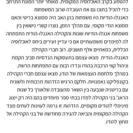
להטמע בקרב האוכלוסיה המקומית. מאוחר יותר המונח התרחב
כדי להכיל בתוכו גם את העובדה שרוב המשפחות
האנגלו-הודיות היו משפחות בהן האב היה ממוצא בריטי והאם
ממוצא הודי מקומי. עם מהלך הזמן, נוצרו קשרי נישואין בין
משפחות אנגלו-הודיות שונות והקהילה האנגלו-הודית התפתחה
לה למימדים משמעותיים אם כי עדיין זעירים ביחס לאוכלוסיה
הכללית, כמאתיים אלף תושבים. רוב חברי הקהילה
האנגלו-הודית מצאו עצמם בתעסוקות הנדסיות סביב הקמת
וניהול קווי הרכבת בהודו ונדדו רבות עם התפתחות הרשת.
במהלך מלחמת העצמאות של הודו, מצאו עצמם חברי הקהילה
בקונפליקט נאמנויות. חלקם הרגיש הזדהות תרבותית ולשונית
עם בריטניה שנבעה בין השאר מהעובדה שלאורך כל שנות
הראג' בני הקהילה למדו בבתי ספר מיוחדים בהם היה רק ייצוג
מינימלי להודים מקומיים. הזדהות זו גרמה לעוינות לעתים מצד
הקהילה המקומית והביאה להגירה מחודשת של בני הקהילה אל
מחוץ להודו.