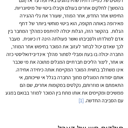
דפוסים של כפייה דתית שהיו נהוגים באירופה עד אז (וגם
בהמשך) לחלקים אחרים בעולם וקיבלו ביטוי של מיסיונריות.
החיפוש אחר החדש, אחר המוזר, שעורר את גלי ההגירה
מאירופה באותה תקופה, הוא ביטוי מוחשי ביותר של דחף
הגלות. בהקשר הזה, הגלות יכולה להיתפס כמהלך המחבר בין
אדם למולדתו ולסביבתו ואשר פעולתה הינה דו כיוונית. מעבר
לכך שאדם יכול לבחור לעזוב את המוכר בחיפוש אחר המוזר,
החברה יכולה בו בעת ומבלי לסתור מהלך אינדיבידואליסטי כזה
או אחר, ליצור הליכים חברתיים המגלים מתוכה את מי שכבר
אינו משתלב בחווית המוכר המקיימת אותה כיחידה אחידה.
אותם יסודות המוגלים מתוך החברה בגלל אי שייכותם, אי
התאמתם או מוזרותם, נקלטים במקומות אחרים, שם הם
ממשיכים ומקיימים את אותו מתח בין המוכר למוזר בבואם במגע
עם הסביבה החדשה.
[1]