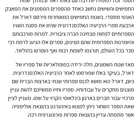
הספר זכה לפופולריות רבה עם צאתו לאור ובמהלך שנות
החמישים והשישים נחשב כאחד מהספרים המסמנים את המאבק
האנטי ממסדי. בשנות החמישים המאוחרות פירסם דארל את
ארבעת ספרי הרביעיה האלכסנדרונית שהיוו את פסגת השגיו
הספרותיים לפחות מבחינה הכרה ציבורית. למרות מורכבותם
והיומרנות הספרותית שהם מציגים, ספרים אלו הגיעו לרמת רבי
מכר בכל העולם, תורגמו לשפות רבות ואף הוסרטו בהוליווד.
מאז שנות השמונים, חלה ירידה בפופולאריות של ספריו של
דארל, בעיקר באלו שפורסמו לאחר הרביעיה האלכסנדרונית.
כיום, דארל הוא מושא לכנס ספרותי שנתי בארצות הברית שם
מוצגים מחקרים על עבודותיו. ספריו וחייו ממשייכם להוות עניין
מרכזי עבור חברים בארגון בינלאומי הקרוי על שמו. מעניין לציין
שאת הספר השחור ניתן למצוא באינטרנט בהוצאת אולימפיה
אשר מתמחה עדיין בהוצאת ספרות פורונוגרפית רכה.