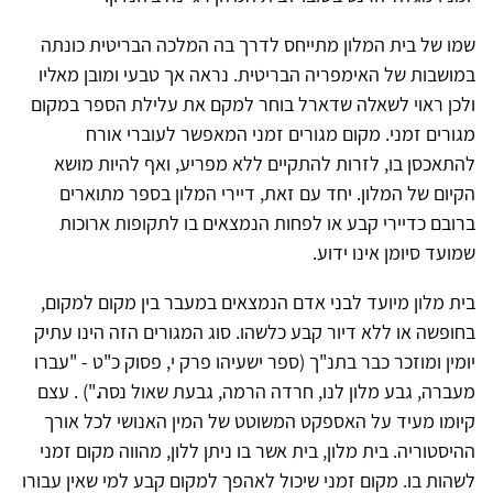
שמו של בית המלון מתייחס לדרך בה המלכה הבריטית כונתה
במושבות של האימפריה הבריטית. נראה אך טבעי ומובן מאליו
ולכן ראוי לשאלה שדארל בוחר למקם את עלילת הספר במקום
מגורים זמני. מקום מגורים זמני המאפשר לעוברי אורח
להתאכסן בו, לזרות להתקיים ללא מפריע, ואף להיות מושא
הקיום של המלון. יחד עם זאת, דיירי המלון בספר מתוארים
ברובם כדיירי קבע או לפחות הנמצאים בו לתקופות ארוכות
שמועד סיומן אינו ידוע.
בית מלון מיועד לבני אדם הנמצאים במעבר בין מקום למקום,
בחופשה או ללא דיור קבע כלשהו. סוג המגורים הזה הינו עתיק
יומין ומוזכר כבר בתנ"ך (ספר ישעיהו פרק י, פסוק כ"ט - "עברו
מעברה, גבע מלון לנו, חרדה הרמה, גבעת שאול נסה.") . עצם
קיומו מעיד על האספקט המשוטט של המין האנושי לכל אורך
ההיסטוריה. בית מלון, בית אשר בו ניתן ללון, מהווה מקום זמני
לשהות בו. מקום זמני שיכול לאהפך למקום קבע למי שאין עבורו