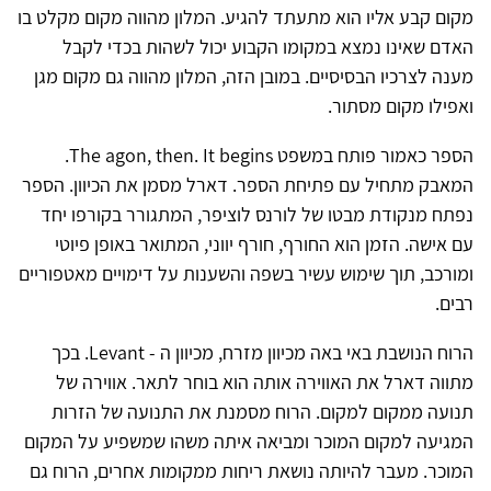
מקום קבע אליו הוא מתעתד להגיע. המלון מהווה מקום מקלט בו
האדם שאינו נמצא במקומו הקבוע יכול לשהות בכדי לקבל
מענה לצרכיו הבסיסיים. במובן הזה, המלון מהווה גם מקום מגן
ואפילו מקום מסתור.
הספר כאמור פותח במשפט The agon, then. It begins.
המאבק מתחיל עם פתיחת הספר. דארל מסמן את הכיוון. הספר
נפתח מנקודת מבטו של לורנס לוציפר, המתגורר בקורפו יחד
עם אישה. הזמן הוא החורף, חורף יווני, המתואר באופן פיוטי
ומורכב, תוך שימוש עשיר בשפה והשענות על דימויים מאטפוריים
רבים.
הרוח הנושבת באי באה מכיוון מזרח, מכיוון ה - Levant. בכך
מתווה דארל את האווירה אותה הוא בוחר לתאר. אווירה של
תנועה ממקום למקום. הרוח מסמנת את התנועה של הזרות
המגיעה למקום המוכר ומביאה איתה משהו שמשפיע על המקום
המוכר. מעבר להיותה נושאת ריחות ממקומות אחרים, הרוח גם