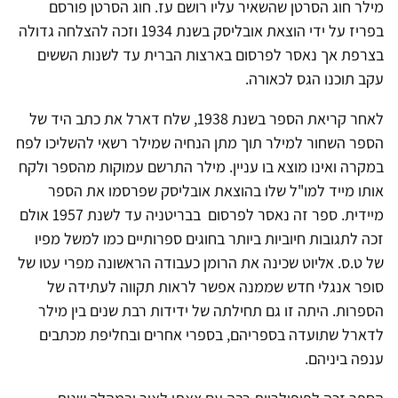
מילר חוג הסרטן שהשאיר עליו רושם עז. חוג הסרטן פורסם
בפריז על ידי הוצאת אובליסק בשנת 1934 וזכה להצלחה גדולה
בצרפת אך נאסר לפרסום בארצות הברית עד לשנות הששים
עקב תוכנו הגס לכאורה.
לאחר קריאת הספר בשנת 1938, שלח דארל את כתב היד של
הספר השחור למילר תוך מתן הנחיה שמילר רשאי להשליכו לפח
במקרה ואינו מוצא בו עניין. מילר התרשם עמוקות מהספר ולקח
אותו מייד למו"ל שלו בהוצאת אובליסק שפרסמו את הספר
מיידית. ספר זה נאסר לפרסום בבריטניה עד לשנת 1957 אולם
זכה לתגובות חיוביות ביותר בחוגים ספרותיים כמו למשל מפיו
של ט.ס. אליוט שכינה את הרומן כעבודה הראשונה מפרי עטו של
סופר אנגלי חדש שממנה אפשר לראות תקווה לעתידה של
הספרות. היתה זו גם תחילתה של ידידות רבת שנים בין מילר
לדארל שתועדה בספריהם, בספרי אחרים ובחליפת מכתבים
ענפה ביניהם.