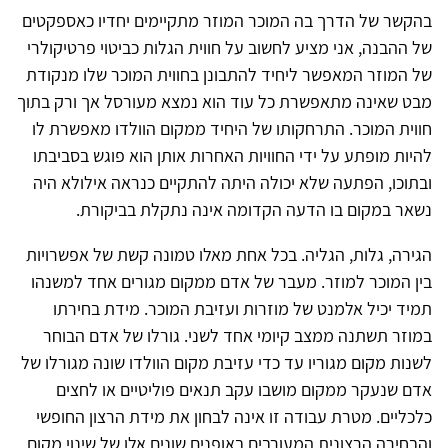
בהקשר של הדרך בה המוכר המוזר מתקיימים יחדיו כאספקטים
של ההבנה, אני מציע לחשוב על חווית הגלות כביטוי פרטיקולרי
של המוזר המאפשר ליחיד להתבונן בחווית המוכר שלו מנקודת
מבט שאינה מתאפשרת כל עוד הוא נמצא מעורסל אך ורק בתוך
חווית המוכר. התרחקותו של היחיד ממקום הוולדו מאפשרת לו
להיות מופתע על ידי החוויות האחרות אותן הוא פוגש בסביבתו
ובתוכו, הפתעה שלא יכולה היתה להתקיים כנראה אילולא היה
נשאר במקום בו הדעה הקדומה אינה נתקלת בביקורת.
הגירה, גלות, הגליה. בכל אחת מאלו טמונה קשת של אפשרויות
בין המוכר למוזר. מעבר של אדם ממקום מגורים אחד למשנהו
תמיד יכיל אלמנט של מוזרות ועזיבת המוכר. מידת בחירתו
במוזר תשתנה ממצב קיומי אחד לשני. גורלו של אדם הבוחר
לשנות מקום מגוריו עד כדי עזיבת מקום הוולדו שונה מגורלו של
אדם שנעקר ממקום מושבו עקב תנאים פוליטיים או לחצים
כלכליים. מטרת עבודה זו אינה לבחון את מידת הרצון החופשי
והבחירה הרצונית המעורבים באופנים שונים אלו של שינוי מקום