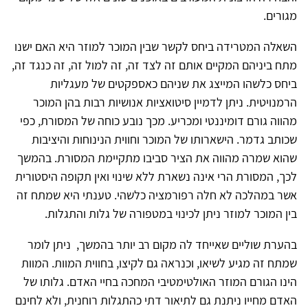
מגורים.
השאלה המטרידה ביחס לקשר שבין המוכר למוזר היא האם ישנו
מתח ביניהם המקיים אותם זה לצד זה, זה למול זה, זה כנגד זה,
ביחס כלשהו המייצג את שניהם כאספקטים של מעגליות
הרמנויטית. ניתן לדמיין סיטואציות אנושיות רבות בהן המוכר
מהווה גורם דומיננטי ומכריע. מכך נובע כוחה של המסורת, כפי
שכותב גדמר. הישארותו של המוכר וחווית הנינוחות והיציבות
שהוא שמרה מהווה את הציר סביבו מתקיימת המסורת. בהמשך
לכך, המסורת הרי אינה נשארת ללא שינוי ואין תקופה היסטורית
אשר במהלכה לא חלה רפורמציה כלשהי. טענתי היא שמתח זה
בין המוכר למוזר ניתן לכינוי במטפורה של גלות והתגלות.
בהערת שוליים שאייחד לה מקום רב יותר בהמשך, ניתן לומר
שמתח זה מגיע לשיאו, וכנראה גם לקיצו, בחווית המוות. המוות
הינו הגורם המוזר האולטימטיבי המחכה בחיי האדם. גלותו של
האדם מחייו ניתנת גם לתיאור דתי כהתגלות רוחנית, ולא לחינם