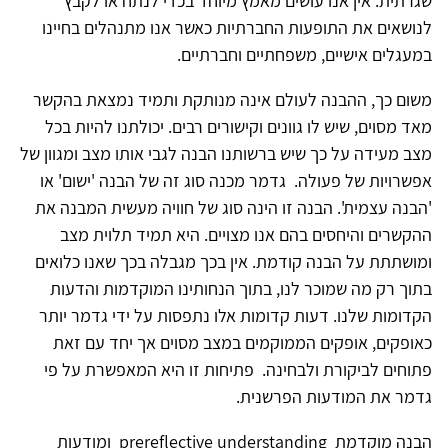
שגרתית. אין אנו עושים מאמץ מיוחד בכדי לנתח או לקבץ
לנושאים את התופעות החברתיות כאשר אנו מתנהלים בחיינו
במעגלים אישיים, משפחתיים וחברתיים.
משום כך, ההבנה לעולם אינה מנותקת ותמיד נמצאת בהקשר
מאד מסוים, שיש לו גוונים וקישורים רבים. יכולתנו להיות בכל
מצב מעידה על כך שיש ברשותנו הבנה לגבי אותו מצב ומגוון של
אפשרויות של פעולה. גדמר מכנה סוג זה של הבנה 'ישום' או
'הבנה עצמית'. הבנה זו הינה סוג של חוויה מעשית המבנה את
ההקשרים והיחסים בהם אנו מצויים. היא תמיד תלוית מצב
ומושתתת על הבנה קודמת. אין בכך מגבלה בכך שאנו כלואים
בתוך רק מה שמוכר לנו, בתוך הנחותינו המוקדמות והדעות
הקדומות שלנו. דעות קדומות אלו נתפסות על ידי גדמר יותר
כאופקים, אופקים הממוקמים במצב מסוים אך יחד עם זאת
פתוחים לביקורת ולבחינה. פתיחות זו היא המאפשרת על פי
גדמר את המודעות הפרשנית.
הבנה מוקדמת prereflective understanding ומודעות