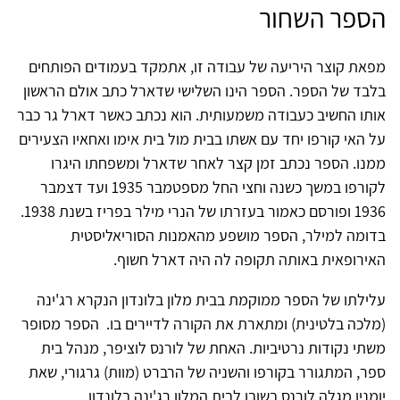
הספר השחור
מפאת קוצר היריעה של עבודה זו, אתמקד בעמודים הפותחים
בלבד של הספר. הספר הינו השלישי שדארל כתב אולם הראשון
אותו החשיב כעבודה משמעותית. הוא נכתב כאשר דארל גר כבר
על האי קורפו יחד עם אשתו בבית מול בית אימו ואחאיו הצעירים
ממנו. הספר נכתב זמן קצר לאחר שדארל ומשפחתו היגרו
לקורפו במשך כשנה וחצי החל מספטמבר 1935 ועד דצמבר
1936 ופורסם כאמור בעזרתו של הנרי מילר בפריז בשנת 1938.
בדומה למילר, הספר מושפע מהאמנות הסוריאליסטית
האירופאית באותה תקופה לה היה דארל חשוף.
עלילתו של הספר ממוקמת בבית מלון בלונדון הנקרא רג'ינה
(מלכה בלטינית) ומתארת את הקורה לדיירים בו. הספר מסופר
משתי נקודות נרטיביות. האחת של לורנס לוציפר, מנהל בית
ספר, המתגורר בקורפו והשניה של הרברט (מוות) גרגורי, שאת
יומניו מגלה לורנס בשובו לבית המלון רג'ינה בלונדון.