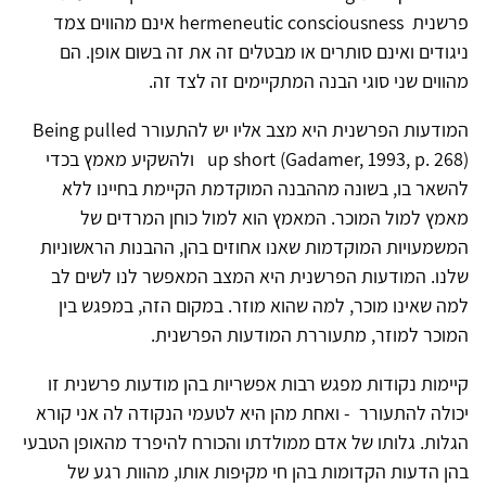
פרשנית hermeneutic consciousness אינם מהווים צמד
ניגודים ואינם סותרים או מבטלים זה את זה בשום אופן. הם
מהווים שני סוגי הבנה המתקיימים זה לצד זה.
המודעות הפרשנית היא מצב אליו יש להתעורר Being pulled
up short (Gadamer, 1993, p. 268) ולהשקיע מאמץ בכדי
להשאר בו, בשונה מההבנה המוקדמת הקיימת בחיינו ללא
מאמץ למול המוכר. המאמץ הוא למול כוחן המרדים של
המשמעויות המוקדמות שאנו אחוזים בהן, ההבנות הראשוניות
שלנו. המודעות הפרשנית היא המצב המאפשר לנו לשים לב
למה שאינו מוכר, למה שהוא מוזר. במקום הזה, במפגש בין
המוכר למוזר, מתעוררת המודעות הפרשנית.
קיימות נקודות מפגש רבות אפשריות בהן מודעות פרשנית זו
יכולה להתעורר - ואחת מהן היא לטעמי הנקודה לה אני קורא
הגלות. גלותו של אדם ממולדתו והכורח להיפרד מהאופן הטבעי
בהן הדעות הקדומות בהן חי מקיפות אותו, מהוות רגע של