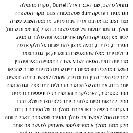
נתחיל מהשם, שם האב: דארל Durrell , מקורו מהמילה
הגרמנית העתיקה durr שמשמעותה צנום. מקור המשפחה
מצד האב כנראה בבוואריה שבגרמניה. מהמאה השבע עשרה
והילך, נרשמו תנועות של יוצאי משפחת דארל (בוריאציות שונות)
לכיוון צפון אמריקה וחלקים אחרים באירופה מלבד גרמניה.
הגירה זו, גלות זו, נבעה מרצון להתיישבות על חלקי אדמה
גדולים יותר מאלו שהתאפשרו בבוואריה, אך גם כתוצאה
מרדיפה דתית. המאה השבע עשרה התאפיינה באירופה בין
השאר במהלכי רפורמציות דתיים שונים במדינות שונות שהביאו
לתהליכי הפרדה בין דת ומדינה, שהחלו לאפשר בחירה חופשית
יותר בדת. אחיזתה של הכנסיה הקתולית התרופפה, וגם הכנסיה
הפרוטסטנטית, האנגליקנית והכנסיה הקלוויניסטית הגרמנית
החלו להראות נטיות סלחניות יותר כלפי נוצרים שלא דבקו
בעקרונות כנסיה כזו או אחרת. מהלך זה של הפרדה בין דת
למדינה החל לאפשר את מהלך ההגירה שמשפחת דארל היוותה
חלק ממנו, מהלך אימפריאליסטי שהעתיק למעשה את אותם