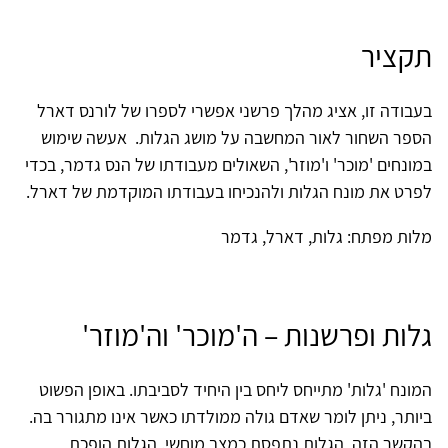
תקציר
בעבודה זו, אציג מהלך פרשני אפשרי לספרו של לורנס דארל
הספר השחור לאור המחשבה על מושג הגלות. אעשה שימוש
במונחים 'מוכר' ו'מוזר', השאולים מעבודתו של הנס גדמר, בכדי
לפרט את מונח הגלות ולהנכיחו בעבודתו המוקדמת של דארל.
מלות מפתח: גלות, דארל, גדמר
גלות ופרשנות – ה'מוכר' וה'מוזר'
המונח 'גלות' מתייחס ליחס בין היחיד לסביבתו. באופן הפשוט
ביותר, ניתן לומר שאדם גולה ממולדתו כאשר אינו מתגורר בה.
בהקשר הזה, הגלות נתפסת כמצב מוחשי. הגלות הופכת