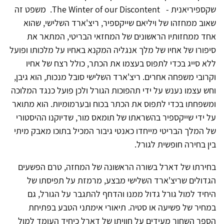
שקספיריאנית - The Winter of our Discontent. משפט זה
שאוב ממחזהו של ויליאם שייקספיר, ריצ'ארד השלישי, שהוא
אחד ממחזותיו הראשונים של המחזאי הבריטי, המתאר את
סיפורו של אחיו של מלך אנגליה המקנא באחיו על מלכותו ופועל
ללא סייג בכדי לתפוס בעצמו את הכתר, כולל רצח של אחיו
וקרובי משפחה אחרים. ריצ'ארד השלישי סובל מנכות, הוא גיבן,
וחש עצמו נענש על ידי תהפוכות הגורל ולכן פועל כנגד המלוכה
ומשפחתו בכדי לתפוס את הכתר בכוח ובערמומיות. הוא מתואר
על ידי שייקספיר בהשראתו של תומאס מור, שדיוקנו ההיסטורי
של המלך הבריטי מייחדו כאנטי גיבור המכיל בתוכו מאבק מיתי
בין בחירה חופשית לגורל.
בחירתו של דארל בשורה הראשונה של המחזה, טרם הפשעים
הגדולים שריצ'ארד השלישי מבצע, מרמזת על תפיסתו של
היחיד למול גורל גדול ממנו והדחף להתגבר על הגורל, גם
במחיר של פשיעה או סטיה. תיאורי אימתני הטבע בפתיחת
הספר השחור מעידים על חוויתו של דארל כיחיד העומד למול