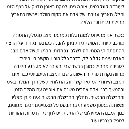
לעובדה קונקרטית, אותה ניתן למקם באופן מדויק על רצף הזמן
וחלל. תאריך עזיבתו של אדם את מקום הוולדו יירשם כתאריך
תחילת גלותו וכך הלאה.
כאשר אני מתייחס למונח גלות כמתאר מצב מנטלי, התמונה
מורכבת יותר. המושג גלות ניתן להבנה כמתאר נקודה על הרצף
ההתפתחותי המתייחס לשלבי נפרדותו הרגשית של אדם מבני
האדם עימם גדל כילד, בדרך כלל הוריו. הקשר בין היחיד
לסביבה מתחיל כמובן בקשר שבין העובר לאימו. רגע הלידה
מהווה נקודת פרידה ראשונה, שבו המצב הסימביוטי כבר אינו
המצב הייחודי המתאר קשר זה. התלותיות של הרך הנולד באימו
ובהמשך בבני אדם אחרים משנה את אופייה עם מהלך הזמן
וההבשלה הרגשית. תהליך ההבשלה הרגשית אינו מובן מאליו
ומשתנה באופן משמעותי בהתבסס על מאפיינים רבים ומגוונים,
כגון המבנה הפיזיולוגי של התינוק, יכולתן של הדמויות ההוריות
לטפל בצרכיו ועוד.