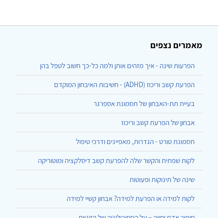
מאמרים נצפים
הפרעות שינה - איך מזהים אותן ולמה כל-כך חשוב לטפל בהן
הפרעת קשב וריכוז (ADHD) - חשיבות האיבחון המוקדם
בעיית תת-האבחון של תסמונת אספרגר
אבחון של הפרעת קשב וריכוז
תסמונת טורט - הגדרות, מאפיינים ודרכי טיפול
לקות שפתית והקשר שלה להפרעת קשב דיסלקציה ומוטוריקה
שינה של תינוקות ופעוטות
לקות למידה או הפרעת למידה? אבחון קשיי למידה
סיפור אדם וחווה – על הפסיכולוגיה של הזוגיות