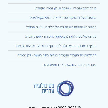
מודל 'סקס טוב-דיו' - מייקל א. מץ ובארי מקארתי
מחשבות על דינמיקות סכיזואידיות - ננסי מקוויליאמס
תהליכים טיפוליים חיוניים בטיפול בילדים - ג'יי בי פרנקל
על הטיפול בפתולוגיה נרקיסיסטית חמורה - אוטו קרנברג
הרצף בן ארבעת האשכולות ליחסי גוף-נפש - עזרא, המרמן, שחר
התגלמות של העברה והעברה-נגדית בסוף השעה - גלן גבארד
כיצד אני מדבר עם מטופליי - תומאס אוגדן
© 2002-2026 כל הזכויות שמורות