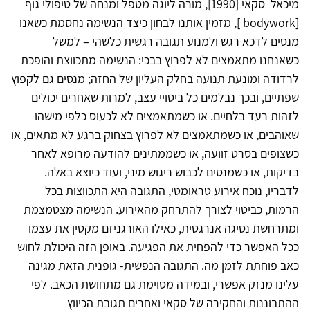
מיכאל סקאי [1990], מורה ליוגה מטפל ומנחה של טיפולי גוף
[bodywork ], מזמין אותנו לבחון כיצד הנשימה נחסמת כשאנו
מנסים לדכא רגש ולמנוע תגובה רגשית כלשהי – למשל
כשאנחנו מתאמצים לא לפרוץ בבכי: הנשימה מתכווצת והופכת
לרדודה ומונעת תנועה בחלק העליון של החזה; מנסים גם לקפוץ
שפתיים, ובכך נבלמים כל ביטויי עצב, למרות שאחרים יכולים
לזהות רעד בלחיים. או כשמתאמצים לא לכעוס כלפי מישהו
שאוהבים, או כשמתאמצים לא לפרוץ בצחוק ברגע לא מתאים, או
כשצופים בסרט זוועה, או כשממתינים להודעה מרופא לאחר
בדיקות, או כשמנסים לכבוש ריגוש מיני, ועוד כיוצא באלה.
לדבריו, נוכח אירוע טראומטי, התגובה היא התכווצות בכל
הרמות, כביטוי לצורך להתרחק מהאירוע. הנשימה מצטמצמת
ומתרחשת נסיגה אנרגטית, כאילו האורגניזם מקטין את עצמו
ככל האפשר כדי להפחית את הפגיעה. באופן הזה היכולת לחוש
כאב פוחתת לזמן מה. התגובה הנפשית- גופנית הזאת מגינה
עלינו מנזק אפשרי, ובמידה מסוימת גם מתחושת הכאב. לפי
ההתבוננות והחקירה של סקאי ואחרים תגובת הכיווץ