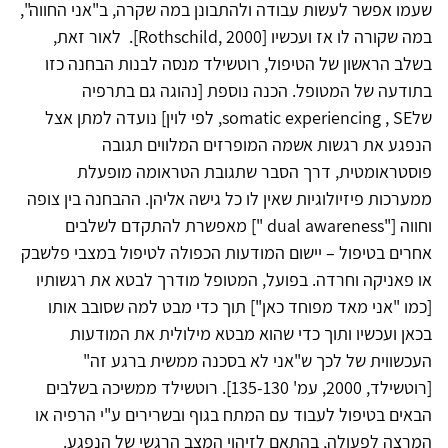
שעמו אפשר לעשות עבודה ולהתבונן במה שקרה, ב"אני החווה",
במה שקורה לו אז ועכשיו [Rothschild, 2000]. לאור זאת,
בשלב הראשון של הטיפול, רוטשילד מנסה לבנות הבחנה כזו
בתודעה של המטופל. הכנה נוספת [נהוגה גם בתרפיה
שלsomatic experiencing , SE, לפי לוין] נועדה למתן אצל
הנפגע את רגשות אשמה המופרזים המלווים תגובה
פוסטראומטית, דרך הסבר שתגובת הטראומה מופעלת
ממערכות פיזיולוגיות שאין לו כל גישה אליהן. ההבחנה בין צופה
וחווה ["dual awareness "] מאפשרת להתקדם לשלבים
אחרים בטיפול – יישום המודעות הכפולה לטיפול במצבי פלשבק
או פאניקה וחרדה. בפועל, המטופל מודרך לבטא את רגשותיו
[כמו "אני מאד מפוחד כאן"] תוך כדי מבט למה שסובב אותו
בכאן ועכשיו ותוך כדי שהוא מבטא מילולית את המודעות
העכשווית של לכך ש"אני לא בסכנה ממשית ברגע זה"
[רוטשילד, 2000, עמ' 135-130]. רוטשילד ממשיכה בשלבים
הבאים בטיפול לעבוד עם המתח בגוף ובשרירים ע"י הרפיה או
המרצה לפעולה, בהתאם לזיהוי המצב הרגשי של הנפגע.