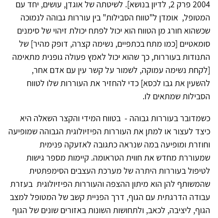
2004 פרק 2, לדיון בנושא]. לשיטתה של אוגדן, עושים, יחד עם
המטופל, אומדן ל"טווח הסבילות" בין עוררות גבוהה לנמוכה
שכשהוא חורג מן הטווח הוא יכול לפתח יכולת זיהוי של סימנים
סומאטיים [כמו מתח בכתפיים, נשימה קצרה, דופק מהיר] של
התנודות בעוררות, כך שהוא יכול לאמץ פעולה גופנית מתאימה
[לקחת נשימה עמוקה, לשמור על קשר עין עם אדם אחר,
להשעין את גבו לכסא] כדי להחזיר את העוררות שלו לטווח
הסבילות שמתאים לו.
כשמדובר בעוררות גבוהה - בטווח המידי והקצר השאלה היא
כיצד לעצור או למתן את העוררות הפיזיולוגית הגבוהה שמופיעה
וחוזרת ומופיעה במה שנראה כתגובה לאזעקה פנימית
שמעוררת מחדש את חווית הטראומה. קיימות מספר גישות
לטיפול בעוררות היתרה של מערכת העצבים הסימפתטית
שהמשותף להן הוא מיתון ההצפה והעוררות הפיזיולוגית בעזרת
עבודה הדרגתית עם הגוף, דרך הפניית קשב של המטופל למצב
הגוף, ליציבה, לכאב, ולתחושות השונות באזורים שונים של הגוף