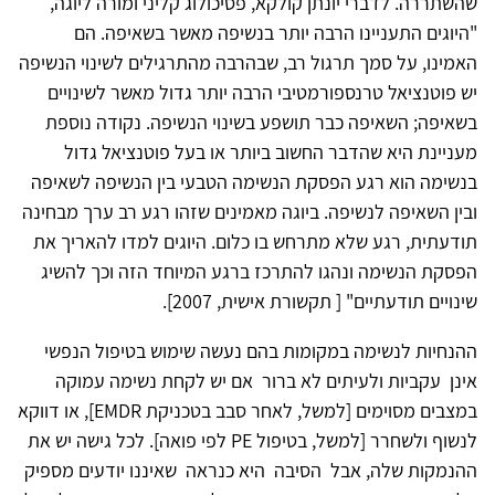
שהשתררה. לדברי יונתן קולקא, פסיכולוג קליני ומורה ליוגה,
"היוגים התעניינו הרבה יותר בנשיפה מאשר בשאיפה. הם
האמינו, על סמך תרגול רב, שבהרבה מהתרגילים לשינוי הנשיפה
יש פוטנציאל טרנספורמטיבי הרבה יותר גדול מאשר לשינויים
בשאיפה; השאיפה כבר תושפע בשינוי הנשיפה. נקודה נוספת
מעניינת היא שהדבר החשוב ביותר או בעל פוטנציאל גדול
בנשימה הוא רגע הפסקת הנשימה הטבעי בין הנשיפה לשאיפה
ובין השאיפה לנשיפה. ביוגה מאמינים שזהו רגע רב ערך מבחינה
תודעתית, רגע שלא מתרחש בו כלום. היוגים למדו להאריך את
הפסקת הנשימה ונהגו להתרכז ברגע המיוחד הזה וכך להשיג
שינויים תודעתיים" [ תקשורת אישית, 2007].
ההנחיות לנשימה במקומות בהם נעשה שימוש בטיפול הנפשי
אינן עקביות ולעיתים לא ברור אם יש לקחת נשימה עמוקה
במצבים מסוימים [למשל, לאחר סבב בטכניקת EMDR], או דווקא
לנשוף ולשחרר [למשל, בטיפול PE לפי פואה]. לכל גישה יש את
ההנמקות שלה, אבל הסיבה היא כנראה שאיננו יודעים מספיק