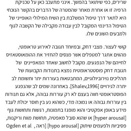
שרירים, כפי שיתואר בהמשך. אינני מתעכב כאן על טכניקת
הרפיה זו או אחרת מאחר שהמטרה של הדברים בהקשר הנוכחי
היא לתאר דרך טיפול המשלבת בין השיח המילולי האופייני של
הטיפול הדינמי המקובל לבין עבודה מקבילה של הקשבה לגוף
ולמבעים השונים שלו.
קושי לעצור. מצבי דחק, ובמיוחד תגובה לאירוע טראומטי,
מהווים אתגר למטפלים אשר מנסים להחזיר את ההומאוסטאזיס
לחייהם של הנפגעים. מקובל לחשוב שאחד המאפיינים של
תגובת דחק פוסטטראומטית נמצא בתנודות הקבועות של
תהליכים נוירוביולוגיים, המתבטאות בעוררות יתר ותשומת לב
יתרה לגירויים [Shalev,1996]. באחרונה שמים לב שהנפגע
הפוסטראומטי חווה בעצם לא רק עוררות גבוהה, אלא גם תנודות
בין עוררות גבוהה או נמוכה מדי, כשהוא נע בין חוסר יכולת לעבד
מידע באופן אפקטיבי והוא מופגז בתמונות, רגשות ותחושות גוף
[hyper arousal] או שהוא סובל מאפטיה, תחושת מוות וריקנות,
פסיביות ולפעמים שיתוק [hypo arousal] [ראה Ogden et al ,