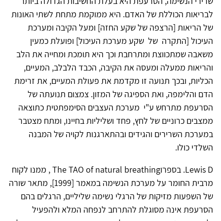
שרירי הנשימה, הסרעפת היא בעלת החשיבות הגדולה ביותר
לבריאות הכוללת של האדם. היא ממוקמת מתחת לשתי האונות
של הריאות [הרצפה של שקע החזה] ומעל הקיבה ומערכת
העיכול [התקרה של שקע מערכת העיכול] ופועלת כמעין
משאבה שמתכווצת ומתרחבת וכך היא תומכת ומחייה את הלב
והריאות ממעלה ומעסה את הקיבה, הכבד הלבלב, המעיים,
הכליות, ובכך תנועה זו מקדמת את פעולת המעיים, את זרימת
הדם והלימפה, ואת הספיגה של המזון. צמצום תנועתה של
הסרעפת מתרחש ע"י מערכת העצבים הסימפתטית כתוצאה
ממצבים כרוניים של לחץ, פחד ושליליות בחיינו, ומתח מצטבר
במערכת השרירים והגידים ובהתארגנות לקויה של המבנה
השלדי כולו.
Lewis D. בספרוThe TAO of natural breathing , ממנו לקוח
מרבית החומר על מערכת הנשימה במאמר [1999], מתאר שורה
של השפעות מזיקות של הרגלי נשימה שליליים, הרגלים בהם
הסרעפת אינה מסוגלת להתרחב לנפחה המלא ולהפעיל