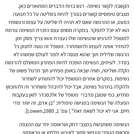
הקשבה לקשר נשימה- רגש ברוח הדברים המתוארים כאן.
מצבים טיפוסיים קשורים בצורך להיות בשליטה על כל תנועה
כמעט, או ההרגשה שאם לא תהיה לו שליטה על עצמו ורגשותיו
הוא לא יוכל לתפקד. במקרה מסוים עצם הזכרת הנשימה גורמת
למטופל להרגיש שהנשימה שלו נעצרת והוא צריך פסק זמן
להחזיר אותה לעצמו ולהשתחרר. מטופל זה נוטה לחנוק כל
הרגשה שלילית תוך שהוא מנסה לא לומר לעולם שמשהו לא
בסדר. לעיתים, הנשימה הופכת להיות הפתרון המושלם להרגשת
הקלה ושליטה, חוויה שבאה באופן מפתיע תוך תרגול פשוט של
נשימות. במקרים אחרים המטופל יכול להתוודע לשחרור
ולהקלה בתרגול נשימה, אבל יכול להיבהל משחרור זה ולהתכווץ
מחדש, כפי שמובן מדברי מטופל של אלכסנדר לואן בעקבות
הפעלה של הנשימה בפגישה טיפולית: "בן אדם, זה יותר מדי
חיים. אני לא יכול לשאת זאת" [ עמ' 1, Lowen,1980].
הנשימה משתבשת במצבי דחק וטראומה יחד עם ההצפה
והכאוס הגופני והנפשי סמוך לאירוע מלחיץ או טראומטי,