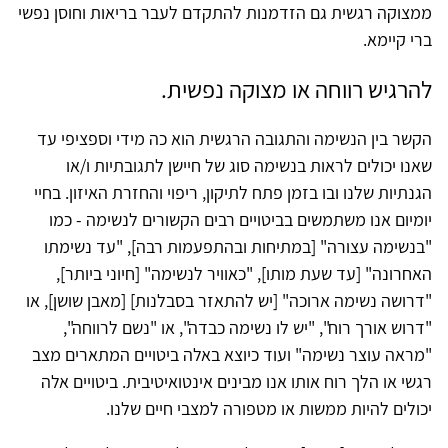
ממצוקה רגשית גם הזדמנות להתקדם לעבר בריאות וחוסן נפשי
ברי קיימא.
להרגיש רווחה או מצוקה נפשית.
הקשר בין הנשימה והתגובה הרגשית הוא כה מידי וספציפי עד
שאנו יכולים לראות בנשימה סוג של חיישן לתגובתיות ו/או
הגנתיות שלנו ובו בזמן פתח לתיקון, ריפוי והחזרת האיזון. בחיי
יומיום אנו משתמשים בביטויים רבים הקשורים לנשימה - כמו
"בנשימה עצורה" [במתיחות ובהתפעמות רבה], "עד נשימתו
האחרונה" [עד שעת מותו], "כאוויר לנשימה" [חיוני ביותר],
"דרושה נשימה ארוכה" [יש להתאזר בסבלנות] [מאבן שושן], או
"דרוש אורך רוח", "יש לו נשימה כבדה", או "נשם לרווחה",
"מראה עוצר נשימה" ועוד כיוצא באלה ביטויים המתארים מצב
רגשי או הלך רוח אותו אנו מבינים אינטואיטיבית. ביטויים אלה
יכולים להיות ממשות או מטפורה למצבי חיים שלנו.