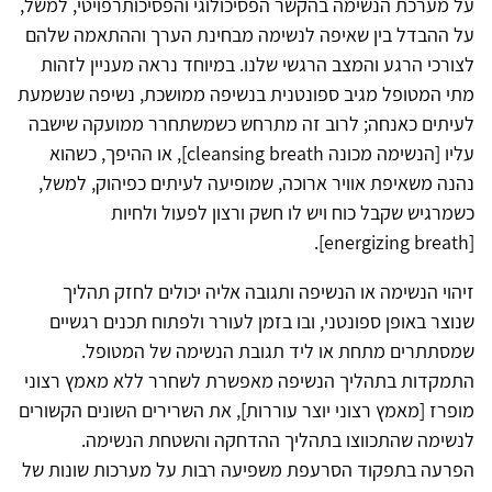
על מערכת הנשימה בהקשר הפסיכולוגי והפסיכותרפויטי, למשל,
על ההבדל בין שאיפה לנשימה מבחינת הערך וההתאמה שלהם
לצורכי הרגע והמצב הרגשי שלנו. במיוחד נראה מעניין לזהות
מתי המטופל מגיב ספונטנית בנשיפה ממושכת, נשיפה שנשמעת
לעיתים כאנחה; לרוב זה מתרחש כשמשתחרר ממועקה שישבה
עליו [הנשימה מכונה cleansing breath], או ההיפך, כשהוא
נהנה משאיפת אוויר ארוכה, שמופיעה לעיתים כפיהוק, למשל,
כשמרגיש שקבל כוח ויש לו חשק ורצון לפעול ולחיות
[energizing breath].
זיהוי הנשימה או הנשיפה ותגובה אליה יכולים לחזק תהליך
שנוצר באופן ספונטני, ובו בזמן לעורר ולפתוח תכנים רגשיים
שמסתתרים מתחת או ליד תגובת הנשימה של המטופל.
התמקדות בתהליך הנשיפה מאפשרת לשחרר ללא מאמץ רצוני
מופרז [מאמץ רצוני יוצר עוררות], את השרירים השונים הקשורים
לנשימה שהתכווצו בתהליך ההדחקה והשטחת הנשימה.
הפרעה בתפקוד הסרעפת משפיעה רבות על מערכות שונות של