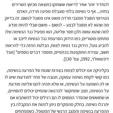
להחדיר יותר אוויר לריאות ששותקו כתוצאה מכיווץ השרירים
בחזה... אף כי נשימה בלתי מוגבלת מפיגה חרדה, האדם
הנוירוטי הסובל ממצבי חרדה פשוט אינו מסוגל לנשום. זה בדיוק
מה שהוא לא מסוגל לבצע – לנשום – משום שבלי להיות מודע
למה שהוא עושה ולכן חסר שליטה, הוא מפעיל נגד הנשימה שלו
מתחים מוטוריים, כמו הידוק הסרעפת נגד הנטיות לייבב או
להביע גועל, הידוק נגד נטיות לצווח, הבלטת החזה כדי להראות
חשוב, עצירת התוקפנות בכתפיים, ומספר דברים נוספים" [אצל
דיכטוואלד, 1992, עמ' 130].
בקליניקה אנו יכולים לצפות בצורות שונות של הפרעה בנשימה,
כמו קושי לקחת נשימה עמוקה, תגובה של פחד למודעות שיש לו
או לה השפעה על הנשימה, או שלא תהיה להם שליטה מודעת
על הנשימה, מצב שמתקשר להרגשה שהחיים יכולים להסתיים,
או שחוששים שהסדר המסוים לו הם רגילים יכול להשתבש אם
יתרגלו נשימה. בחלק מהמקרים ניתן לזהות את ההקבלה בין
ההפרעה בנשימה והמצב הרגשי של המטופל, כשמפתחים