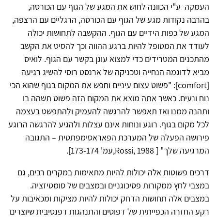
העמקה ע"י הכוונה לחוש את המגע של הגוף עם הכורסה,
בהרבה נקודות מגע של הגוף עם הכורסה, הרגליים עם הרצפה,
המגע של כפות הידיים עם הגוף. ההקשבה לתחושות יכולה
לעודד את המטופל להיות ברגע ההווה וכך להסיט את הקשב
מהתכנים המטרידים כדי למצוא עוגן בקשר עם הגוף. לואיס
מביא לדוגמה הנחייה וטכניקה של ארנסט רוסי להשיג רגיעה
[comfort]: "פשוט עצום עיניים וחפש את המקום בגוף שהוא הכי
נוח ונעים. כאשר אתה מוצא את המקום הזה פשוט תשהה בו
ותהנה ממנו ואז תאפשר להרגשה להעמיק ולהתפשט בעצמה
לכל מקום בגוף. רוגע ונוחות אינם עצלות ולהגיע להרגשה הרוגע
פירושה הפעלה של המערכת הפאראסימפתטית – התגובה
המרגיעה שלך" [ Rossi, 1988,עמ' 173-174].
דרכים פשוטות אלה יכולות להיות מתאימות במקרים רבים, גם
במצבי לחץ ממקורות פסיכוגניים ובמצבים של סומטיזציה.
במצבים אלה תחושות הדחק יכולות להיות מציקות ומכאיבות על
רקע החזרה הכפייתית של דפוסים והתנהגות דפנסיבית שיוצרים