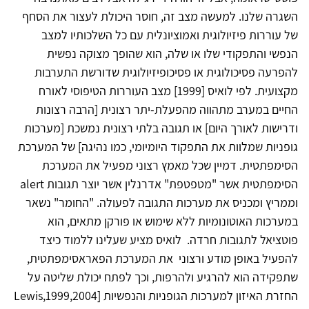
השגרה שלנו. למעשה מצב זה, חוסר היכולת לעצור את הסחף
של עוררות פיזיולוגית ואמוציונלית עם כל השלכותיו למצב
הנפשי והתפקודי שלו או שלה, הוא שהופך מצוקה נפשית
להפרעה פסיכולוגית או פסיכופיזיולוגית שדורשת התערבות
מקצועית. לפי לואיס [1999] מצב העוררות הטיפוסי לאורח
החיים במערב מתהווה מהפעלת-יתר רצונית [הרבה רצונות
ודרישות לאורך היום] או תגובה בלתי רצונית נמשכת [מערכות
גופניות שמלוות את התפקוד היומיומי, כמו נהיגה] של המערכת
הסימפתטית. דמיין שכל מאמץ רצוני מפעיל את המערכת
הסימפתטית אשר "מטפטפת" אדרנלין אשר יוצר תגובות alert
וממריץ ומכניס את מערכות התגובה לפעולה. "החומר" נשאר
במערכות האוטונומיות ללא שימוש או פורקן מתאים, הוא
פוטציאל לתגובות חרדה. לואיס מציע שעלינו ללמוד כיצד
להפעיל באופן מודע ורצוני את המערכת הפאראסימפתטית,
שתפקידה הוא להרגיע ולהרפות, וכך לפתח יכולת שליטה על
החזרת האיזון למערכות הגופניות והנפשיות [Lewis,1999,2004