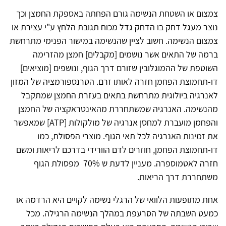
צמצום או השטחת הנשימה גורם הפחתה באספקת החמצן וכך
נוצר מעגל דחק בו הדחק גדל מכוח תגובת הלחץ ע"י עצירת או
צמצום הנשימה. חשוב לציין שהנשימה במישור הפנימי מתרחשת
ברמה של התאים אשר נושמים [מקבלים] חמצן מהזרימה
השוטפת של ההמוגלובין שזורם דרך הגוף, ונושפים [מוציאים]
דו-תחמוצת הפחמן חזרה לאותו זרם. הטרנספורמציה של המזון
לאנרגיה ביולוגית מתרחשת בתאים בעזרת החמצן שמתקבל
מהנשימה. האנרגיה שמשתחררת מהאינטראקציה של החמצן
והפחמן מועברת למחסן אנרגיה של מולקולות [ATP] שמאפשר
את זמינות האנרגיה לכל תאי הגוף. מוצרי הפסולת, כמו
דו-תחמוצת הפחמן, חוזרים לדם הוורידי בדרכם לריאות ומשם
חזרה לאטמוספרה. מעניין לדעת ש 70% מפסולת הגוף
משתחררת דרך הריאות.
אחת מתופעות הלוואי של הרגלי נשימה לקויים היא הרדמה או
כמעט השבתה של הסרעפת במהלך הנשימה הרגילה. מכל