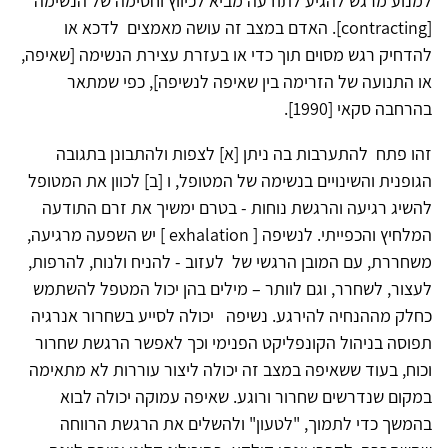
למנוע מרגש להגיע לתודעה מביא לכיווץ וחסימה של הנשימה
[contracting]. האדם במצב זה עושה מאמצים לדכא או
להדחיק רגש מסוים תוך כדי או בעזרת עצירת הנשימה [שאיפה,
או התנועה של הזרימה בין שאיפה לנשיפה], כפי שמתאר
בהרחבה סקאי [1990].
זהו פתח להתערבות בה ניתן [א] לצפות ולהתבונן בתגובה
הגופנית והשינויים בנשימה של המטופל, ו [ב] לכוון את המטופל
להשיג רגיעה והרגשת נוחות - בטרם ימשיך את זרם התודעה
המלחיץ והכפייתי. לנשיפה [ exhalation ] יש השפעה מרגיעה,
משחררת, עם המובן הרגשי של לעזוב - להניח ולנוח, להרפות,
לעצור, לשחרר, וגם לוותר – מילים בהן יכול המטפל להשתמש
כחלק מההנחיה להירגע. נשיפה יכולה לסייע בשחרור אנרגיה
תפוסה בניהול הקונפליקט הפנימי וכך לאפשר הרגשת שחרור
וכוח, בעוד ששאיפה במצב זה יכולה ליצור עוררות לא מתאימה
במקום שנדרשים שחרור ורוגע. שאיפה עמוקה יכולה לבוא
בהמשך כדי לתמוך, "לטעון" ולהשלים את הרגשת הרווחה