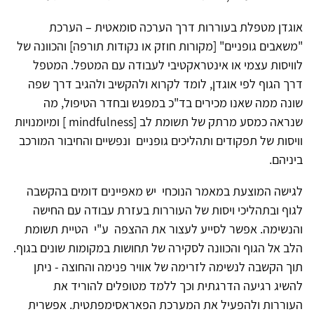
אוגדן מטפלת בעוררות דרך הערכה סומאטית – הערכת
"משאבים גופניים" [מקורות חוזק או נקודות תורפה] והכוונה של
לוויסות עצמי או אינטראקטיבי לעבודה עם המטפל. המטפל
דרך הגוף לפי אוגדן, לומד לקרוא ולהקשיב ולהגיב דרך שפה
שונה ממה שאנו מכירים בד"כ במפגש ובחדר הטיפול, מה
שנראה כמסע מרתק של תשומת לב [mindfulness ] ומיומנויות
וויסות של תפקודים ותהליכים גופניים ונפשיים והחיבור המורכב
ביניהם.
לגישה המוצעת במאמר הנוכחי יש מאפיינים דומים בהקשבה
לגוף ובתהליכי ויסות של העוררות בעזרת עבודה עם החישה
והנשימה. אפשר לסייע לעצור את ההצפה ע"י הטיית תשומת
הלב אל הגוף והכוונה לסקירה של תחושות במקומות שונים בגוף.
תוך הקשבה לנשימה לזרימה של אוויר פנימה והחוצה - ניתן
להשיג רגיעה הדרגתית וכך ללמד מטופלים להוריד את
העוררות ולהפעיל את המערכת הפאראסימפתטית. אפשרית