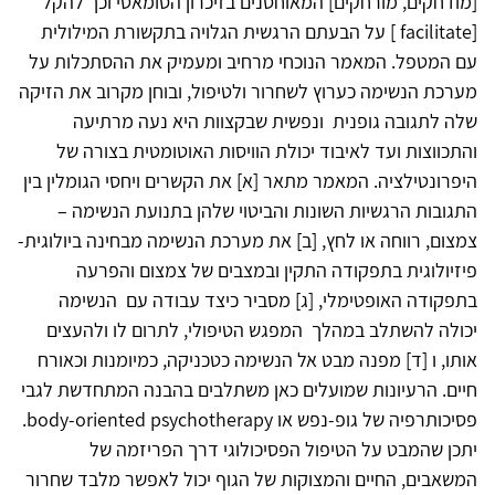
[מודחקים, מורחקים] המאוחסנים בזיכרון הסומאטי וכך להקל
[facilitate ] על הבעתם הרגשית הגלויה בתקשורת המילולית
עם המטפל. המאמר הנוכחי מרחיב ומעמיק את ההסתכלות על
מערכת הנשימה כערוץ לשחרור ולטיפול, ובוחן מקרוב את הזיקה
שלה לתגובה גופנית ונפשית שבקצוות היא נעה מרתיעה
והתכווצות ועד לאיבוד יכולת הוויסות האוטומטית בצורה של
היפרונטילציה. המאמר מתאר [א] את הקשרים ויחסי הגומלין בין
התגובות הרגשיות השונות והביטוי שלהן בתנועת הנשימה –
צמצום, רווחה או לחץ, [ב] את מערכת הנשימה מבחינה ביולוגית-
פיזיולוגית בתפקודה התקין ובמצבים של צמצום והפרעה
בתפקודה האופטימלי, [ג] מסביר כיצד עבודה עם הנשימה
יכולה להשתלב במהלך המפגש הטיפולי, לתרום לו ולהעצים
אותו, ו [ד] מפנה מבט אל הנשימה כטכניקה, כמיומנות וכאורח
חיים. הרעיונות שמועלים כאן משתלבים בהבנה המתחדשת לגבי
פסיכותרפיה של גופ-נפש או body-oriented psychotherapy.
יתכן שהמבט על הטיפול הפסיכולוגי דרך הפריזמה של
המשאבים, החיים והמצוקות של הגוף יכול לאפשר מלבד שחרור