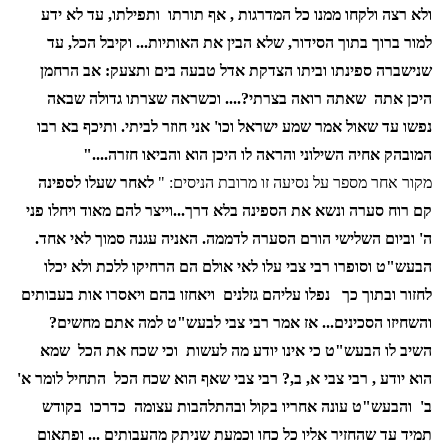
ולא רצה ולקחו ממנו כל המדרגות , אף תורתו
ותפילתו, עד לא ידע
למור ברוך בתוך הסידור, שלא הבין את האותיות... וקיבל הכל, עד
שנישברה ספינתו וביתו הצדקת אדל טבעה בים ותצעק: אב הרחמן
היכן אתה
שאתה רואה בצרתי?.... וכשראה שצרתו גדולה שבאה
נפשו עד שאול אמר שמע ישראל וכו' אני חוזר לביתי. ותיכף בא רבו
המובהק אחיה השילוני והראה לו היכן הוא והביאו חזרה...."
מקור אחר מספר על נסיעה זו מרובת הניסים: "
לאחר שעלו לספינה
קם רוח סערה ונשא את הספינה בלא דרך...וייצר להם מאוד ויחלו פני
ה' וביום השלישי הורם הסערה לדממה. האניה עגנה סמוך לאי אחד.
הבעש"ט וסופרו רבי צבי עלו לאי אולם הם הרחיקו ללכת ולא יכלו
לחזור ובתוך כך
נפלו עליהם גזלנים
ויאחזו בהם ויאסרו אות בעבותים
והשחיזו הסכינים... אז אמר רבי צבי לבעש"ט למה אתם מחשים?
השיב לו הבעש"ט כי אינו יודע מה לעשות
וכי שכח את הכל
שמא
הוא יודע , רבי צבי א, ב,? רבי צבי שאף הוא שכח הכל
התחיל לומר א'
ב'
והבעש"ט עונה אחריו בקול ובהתלהבות עצומה
כדרכו
בקודש
תמיד עד שהחזיר אליו כל כחו וכמעת שניתק מהעבותים ... ופתאום