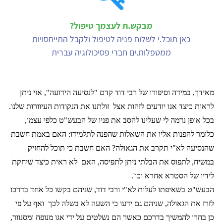
מבקש.ת לעצמך טיפול?
כאן תוכל.י לשלוח פניה לטיפול ולקבל התייחסויות
ממטפלות.ים חברי פסיכולוגיה עברית
מאידך, במידה וסיפורו של רבי דוד קדם "לנסיעה הידועה", אזי ניתן
לראות כיצד אנו יודעים לזהות אצל
זולתנו את הנקודות העיוורות שלנו.
בכל אופן נדמה לי שעלינו להסב את פניו של הבעש"ט כלפי עצמו,
כלומר להפנות אליו את השאלות שהפנה לתלמידו: האם באמת חשבת
שהנסיעה לא"י תקרב את הגאולה? האם חשבת כי תוכל להחזיק
במשיח, לתפוס את הבלתי ניתן לתפיסה, האם
לא ראית כיצד שיחקת
לידיו של הסטרא אחרא וכו'.
הבעש"ט בשאיפתו לעלות לא"י ורבי דוד, שניהם בקשו כל אחד בדרכו
לזרז את הגאולה, שניהם גם ידעו כי השעה לא בשלה לכך
ואף על פי
כן בחרו להמשיך בדרכם כאשר הם נשלטים על ידי אגו מנופח ומסנוור,