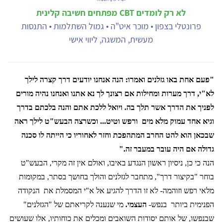
לא רק לומדים CBT מפתחים חשיבה קלינית
פרונטלי בצפון • מוכר איט"ה • גמול השתלמות • התנסות
מעשית, המשגה, ליווי אישי
"פעם אחת באו גזלנים ואמרו: הנה אנחנו יודעים דרך קצרה לילך
לא"י, דרך מערות ומחילות אם רצונך לך נא אתנו ואנחנו נהיה מורים
לפניך את הדרך אשר תלך בה. ויואל ללכת אתם והנה בלכתם בדרך
וגיא אחד עמוק מלא מים
ורפש וטיט... וכשרצה הבעש"ט לילך ראה
שבכאן הוא להט החרב המתהפכת וחזר לאחוריו כי הייתה לו סכנה
גדולה אם היה עובר במעבר זה."
הנה כי כן, ניסיון ראשון הנגדע באיבו, ואולם אין זה מקרי, הבעש"ט
בוחר "בקיצור דרך", מתחבר לגזלנים והולך בחושך בסתר, במקומות
מלאי רפש וזוהמה- לא זו הדרך להגיע אל א"י המסמלת את
הנקודה
הפנימית ביותר
בנפש-
העצמי.
מי שנענה לקריאתם של "הגזלנים"
שבנפשו, של אותם יסודות השואבים ומכלים את כוחותיו, אלו שעושים