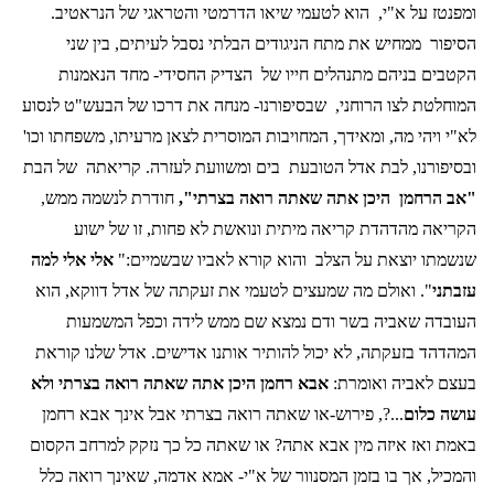
ומפנטז על א"י,
הוא לטעמי שיאו הדרמטי והטראגי של הנראטיב.
הסיפור
ממחיש את מתח הניגודים הבלתי נסבל לעיתים, בין שני
הקטבים בניהם מתנהלים חייו של
הצדיק החסידי- מחד הנאמנות
המוחלטת לצו הרוחני,
שבסיפורנו- מנחה את דרכו של הבעש"ט לנסוע
לא"י ויהי מה, ומאידך, המחויבות המוסרית לצאן מרעיתו, משפחתו וכו'
ובסיפורנו, לבת אדל הטובעת
בים ומשוועת לעזרה. קריאתה
של הבת
"אב הרחמן
היכן אתה שאתה רואה בצרתי",
חודרת לנשמה ממש,
הקריאה מהדהדת קריאה מיתית ונואשת לא פחות, זו של ישוע
שנשמתו יוצאת על הצלב
והוא קורא לאביו שבשמיים:"
אלי אלי למה
עזבתני
". ואולם מה שמעצים לטעמי את זעקתה של אדל דווקא, הוא
העובדה שאביה בשר ודם נמצא שם ממש לידה וכפל המשמעות
המהדהד בזעקתה, לא יכול להותיר אותנו אדישים. אדל שלנו קוראת
בעצם לאביה ואומרת:
אבא רחמן היכן אתה שאתה רואה בצרתי ולא
עושה כלום
...?, פירוש-או שאתה רואה בצרתי אבל אינך אבא רחמן
באמת ואז איזה מין אבא אתה? או שאתה כל כך נזקק למרחב הקסום
והמכיל, אך בו בזמן המסנוור של א"י- אמא אדמה, שאינך רואה כלל