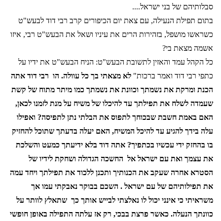
סבלותיהם של בני ישראל....
בתום תפילת הנעילה, עם צאת יום הכיפורים קרב רבי דוד לבעש"ט
כשראשו מושפל, בזהירות הרים את עיניו ושאל את הבעש"ט רבי, איזו
אשמה מצאת בי?
כל הקהל עמד והאזין לתשובת הבעש"ט: הניח הבעש"ט את ידיו על
כתפי רבי דוד ואמר ברכות"
לא מצאתי בך כל עוולה. הו
רבי דוד אתה
הכנת ומרקת את נשמתך וכוונת את נשמתך כמו מיתר מתוח של קשת
שעמדה לשלח את תפילתך עד להיכלו של משיח על מנת לזמנו לכאן,
האם באמת חשבת שבכוחך לתפוס את הבלתי נתן לתפיסה? ואפילו
עלה בידך להגיע עד להיכל המשיח, האם יעלה בדעתך שתוכל להחזיק
בו בהחזק ידי עכשיו בכתפיך? אתה דוד בלא ידיעתך כמעט והשלכת
את עצמך ואת עם ישראל אל
החשכה הגדולה ושחקת לידיו של
הסטרא אחרה שעקב את הכנותיך ותכנן ללכוד את תפילתך ויחד עמה
את תפילותיהם של עם ישראל . השכם בבוקר נאבקתי עמו אך
משראיתי כי אינני יכול לו נאלצתי לבייש אותך כך
שתאלץ לוותר על
כוונתך הנעלה. כאשר פרצת בבכי, רק אז עלתה התפילה באופן חופשי