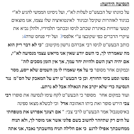
הנסיעה הידועה:
על כוונתו של הבעש"ט לעלות לא"י, ועל ניסיונו הממשי להגיע לא"י
בניגוד לאזהרות שקיבל ובניגוד
לאינטואיציה שלו עצמו, אנו מוצאים
קטעי עדויות באיגרת שכתב לגיסו ובכתבי תלמידיו, ולהלן נביא את
עיקרי הדברים כפי שקובצו ע"י אלפסי
3
ועל ידי פנחס שדה
4
:
כותב הבעש"ט לגיסו רבי אברהם גרשון מקיטוב: "
כי לא דבר ריק הוא
מה שאמרתי לך, כי השם יודע שאין אני מייאש עצמי מנסיעה לא"י,
אם יהיה רצון השם ולהיות יחד עמך, אך אין הזמן מסכים לזה
"
ובמקום אחר מסופר
כי על אף שאמרו לו מן השמים שלא ייסע, מסר
נפשו ונסע בימי החורף
.
וכן כי הבעש"ט ידע על המאבק של הס"מ
נגד
הנסיעה כדי שלא יקרב את הגאולה אבל לא נרתע.
ועוד במקום אחר
מסופר כי הבעש"ט לקח עימו לנסיעה את סופרו
רבי
צבי
הירש סופר ואת ביתו האהובה
אדל
וכי לכשלא מצאו ספינה
באיסטנבול אמר הבעש"ט לרבי צבי: "
אם רצונך אפרוש את מטפחתי
על הים רק שתיזהר לחשוב בשם פלוני אשר אני מוסר לך, ולא תניח
ממחשבתך אפילו לרגע
כי אם חלילה תניח מחשבתך נאבד, אני אתה