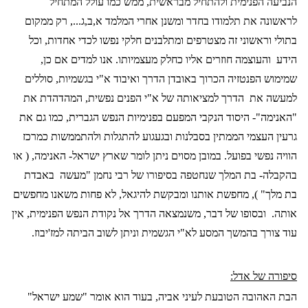
הנביעה הפנימית ולהתחיל מבראשית, ממש כמו עולל המתחיל
לראשונה את תלמודו בחדר ומשנן אחרי המלמד א,ב,ג..., רק ממקום
בתולי וראשוני זה מצטרפים ומתלבנים חלקי נפשו לכדי אחדות, וכל
הידע
והעוצמה חוזרים אליו כחלק מעצמיותו. אנו למדים אם כן,
שמימוש הפנטזיה הכרוך באובדן הדרך ואיבוד א"י בגשמיות, סוללים
למעשה את
הדרך למציאותה של א"י הפנים נפשית, המהדהדת את
"האנימה"- היסוד הנקבי המפעם בפנימיות הנפש הגברית, כמו גם את
גרעין העצמי הממתין בסבלנות ובגעגוע להתגלות ולהתממשות כמרכז
הוויה נפשי בפועל. במובן מסוים ניתן לומר שארץ ישראל- האנימה, ( או
בהקבלה- בת המלך שנחטפה בסיפורו של רבי נחמן "מעשה
באבדת
בת מלך" ), מחפשת אותנו ומבקשת להיגאל, לא פחות משאנו מחפשים
אותה.
ובסופו של דבר, משנמצאה הדרך אל נקודת הנפש הפנימית, אין
עוד צורך בהמשך המסע לא"י הגשמית וניתן לשוב הביתה למז'יבוז.
סיפורה של אדל:
הבת האהובה הטובעת לעיני אביה, בעוד הוא אומר "שמע ישראל"