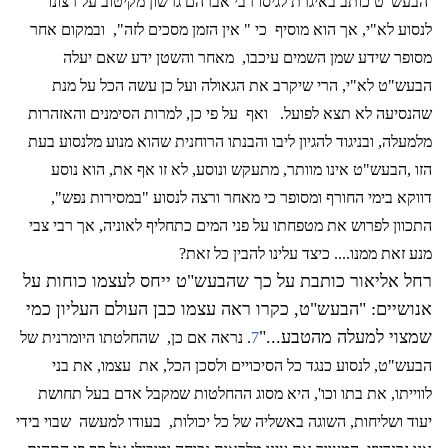
הבעש"ט כותב באיגרת לגיסו רבי אברהם גרשון מקיטוב על רצונו
לנסוע לא"י, אך הוא מוסיף
כי " אין הזמן מסכים לזה",
ובמקום אחר
מסופר שידע שמן השמים עיכבו,
מאחר והשטן ידע שאם יעלה
הבעש"ט לא"י, הרי שיקרב את הגאולה ועל כן עשה הכל על מנת
שהנסיעה לא תצא לפועל.
ואף
על פי כן, למרות הסימנים והאזהרות
מלמעלה, ובניגוד להגיון ליבו והבנתו הרוחנית שהוא מנוע מלנסוע בעת
הזו ,הבעש"ט אינו מוותר, מתעקש ונוסע, לא זו אף את, הוא נוסע
דווקא בימי החורף ומסופר כי מאחר ורצה לנסוע "במסירות נפש",
התכוון לפרוש את מטפחתו על פני המים כתחליף לאוניה, אך רבי צבי
מנע זאת ממנו.... כיצד עלינו להבין כל זאת?
רחל אליאור כותבת על כך שהבעש"ט ייחס לעצמו כוחות על
אנושיים:
"הבעש"ט, כקרו ראה עצמו כבן העולם העליון כמי
שמצוי למעלה מהטבע..."
7
.
נראה אם כן, שהחלטתו היומרנית של
הבעש"ט, לנסוע כנגד כל הסיכויים ולסכן הכל, את
עצמו, את בני
לווייתו, את בתו וכו', היא מסוג ההחלטות שמקבל אדם בעל תחושת
יעוד ושליחות, השוגה באשליה של כל יכולות,
בעודו למעשה
שבוי בידי