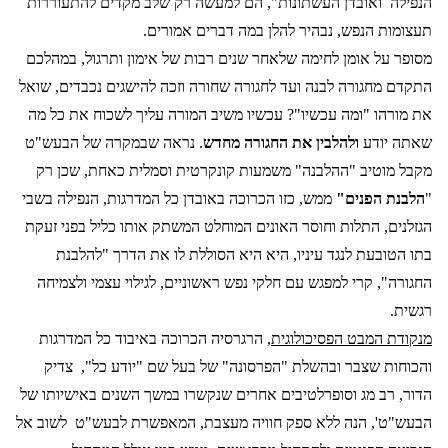
הנפילה
ואובדן העשתונות", הם למעשה רק שלב מקדים להתעוררות
תעצומות הנפש, נבהיר להלן במה דברים אמורים.
מסופר על אומן לחימה שלאחר שנים רבות של אימון ותרגול, במהלכם
התקדם מחגורה לבנה ועד לחגורה שחורה וזכה להישגים נכבדים, שואל
את מורהו "ומה עכשיו"? עכשיו משיב המורה עליך לשכוח את כל מה
שאתה יודע
ולהלבין את החגורה מחדש
. נראה שבמקרה של הבעש"ט
מקבל מוטיב "ההלבנה" משמעות קונקרטית וסמלית כאחת, שכן רק
"
הלבנת הפנים"
ממש, כזו הכרוכה באובדן כל המדרגות, הנפילה בשבי
הגזלנים, התלות וחוסר האונים המוחלט המשתק אותו כליל בפני זעקת
בתו הטובעת לנגד עיניו, היא היא הסוללת לו את הדרך "להלבנת
החגורה", קרי למפגש עם חלקי נפש ראשוניים, לגילוי עצמי ולצמיחה
רגשית.
מנקודת המבט הפסיכולוגית
, הרגרסיה הכרוכה באיבוד כל המדרגות
והכוחות שצבר ובהשלת "הפרסונה" של בעל שם "יודע כל",
צדיק
הדור, רב מג וסופרלטיבים אחרים שנקשרו במשך השנים באישיותו של
הבעש"ט', הנה ללא ספק חוויה מעצבת, המאפשרת לבעש"ט
לשוב אל