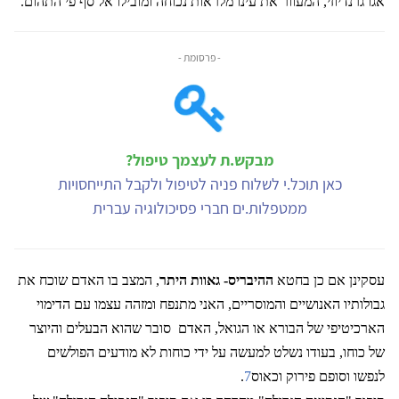
אגו גרנדיוזי, המעוור את עינו מלראות נכוחה ומובילו אל סף פי התהום.
- פרסומת -
מבקש.ת לעצמך טיפול?
כאן תוכל.י לשלוח פניה לטיפול ולקבל התייחסויות
ממטפלות.ים חברי פסיכולוגיה עברית
עסקינן אם כן בחטא
ההיבריס- גאוות היתר
, המצב בו האדם שוכח את
גבולותיו האנושיים והמוסריים, האני מתנפח ומזהה עצמו עם הדימוי
הארכיטיפי של הבורא או הגואל, האדם
סובר שהוא הבעלים והיוצר
של כוחו, בעודו נשלט למעשה על ידי כוחות לא מודעים הפולשים
לנפשו וסופם פירוק וכאוס
7
.