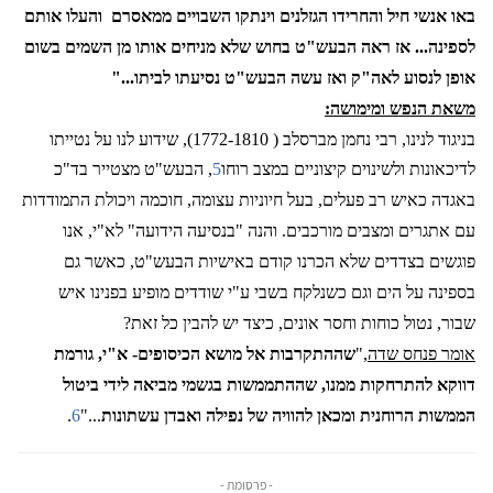
באו אנשי חיל והחרידו הגזלנים וינתקו השבויים ממאסרם
והעלו אותם
לספינה... אז ראה הבעש"ט בחוש שלא מניחים אותו מן השמים בשום
אופן לנסוע לאה"ק ואז עשה הבעש"ט נסיעתו לביתו..."
משאת הנפש ומימושה:
בניגוד לנינו, רבי נחמן מברסלב ( 1772-1810), שידוע לנו על נטייתו
לדיכאונות ולשינוים קיצוניים במצב רוחו
5
, הבעש"ט מצטייר בד"כ
באגדה כאיש רב פעלים, בעל חיוניות עצומה, חוכמה ויכולת התמודדות
עם אתגרים ומצבים מורכבים. והנה "בנסיעה הידועה" לא"י, אנו
פוגשים בצדדים שלא הכרנו קודם באישיות הבעש"ט, כאשר גם
בספינה על הים וגם כשנלקח בשבי ע"י שודדים מופיע בפנינו איש
שבור, נטול כוחות וחסר אונים, כיצד יש להבין כל זאת?
אומר פנחס שדה,
"
שההתקרבות אל מושא הכיסופים- א"י, גורמת
דווקא להתרחקות ממנו, שההתממשות בגשמי מביאה לידי ביטול
הממשות הרוחנית ומכאן להוויה של נפילה ואבדן עשתונות
..."
6
.
- פרסומת -