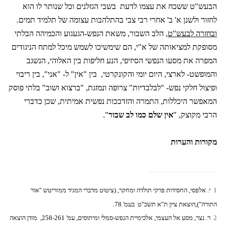
הבעש"ט ששכח את עצמו לדעת
בשבי הגזלנים וכל שנותר לו הוא
לחזור ולשנן א' ב' אחרי רבי צבי בהתלהבות עצומה של תלמיד תמים.
ובחזרה לבעש"ט
, הלב השבור, משאת הנפש-הגעגוע והכמיהה הבלתי
מסופקת למציאותה של א"י, הם שימשיכו לשמש מיכל למתח הניגודים
המפרה את מסעו הנפשי הסיזיפי, הנע חליפות בין האלוהי, הנשגב
והמופשט- לארצי, היום יומי והקונקרטי,
בין "אין" ל- "אני", בין ריבוי
ופיצול חלקי נפש- "לבלבדיות" צרופה ונמזגת, "ברצוא ושוב" בלתי פוסק
המאפשר היכללות, התמרה והזדככות נפשית אמיתית, שכן כדברי
הרבי מקוצק, "
אין שלם כמו לב שבור
".
מקורות והערות
1
י. אלפסי, החסידות פרקי תולדה ומחקר, (ציטוט מדברי המגיד ממזריטש "אור
התורה"),הוצאת ציון ת"א תשכ"ט
בעמ' 78.
2
ר. נצר, מסע אל העצמי, אלכימיית הנפש-סמלי ומיתוסים, עמ' 258-261,
מודן הוצאה