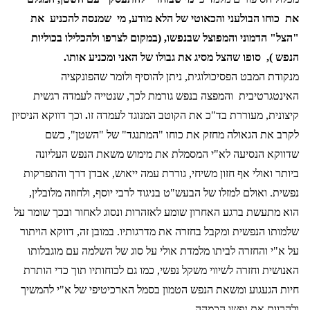
את
כוחו הבולעני והכאוטי של הלא מודע, מי
שמנסה להכניע
את
"הצל" הדמוני והמפוצל שבנפשו, (במקום לצרפו ולהכלילו בכוליות
הנפש ),
סופו שהצל מסיג את גבולו של האני ומכניע אותו.
מנקודת המבט הפסיכולוגית, ניתן להוסיף ולומר שהפונקציה
האינטגרטיבית
והמפצה בנפש גורמת לכך, שנטייה לעמדה רגשית
קיצונית, מעוררת בד"כ את הקוטב המנוגד לעמדה זו
.
וכך דווקא הניסיון
לקרב את הגאולה מחזק את כוחו "המתנגד" של "השטן", כשם
שדווקא הנסיעה לא"י המסמלת את מימוש משאת הנפש העליונה
ביותר ואולי אף חזון משיחי, גוררת עמה ייאוש, אבדן דרך והתפרקות
נפשית. ואולם למזלו של הבעש"ט בניגוד לרבי יוסף, ולחוזה מלובלין,
הוא מתעשת ברגע האחרון שומע לאזהרות ונסוג לאחור ובכך שומר על
שלמותו הנפשית ומקבל בחזרה את מדרגותיו. במובן זה, דווקא הויתור
על א"י והחזרה לביתו מלמדת אולי על סוג של השלמה עם מוגבלותו
האנושית וחזרה לשיווי משקל נפשי, כמו גם לכוחותיו תוך כדי הותרת
חיות הגעגוע ומשאת הנפש הטמון בסמל הארכיטיפי של א"י להמשיך
ולהרוות את נפשו הכמהה.