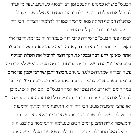
הבעש"ט שלא כמנהגו התעכב זמן רב ולבסוף כשהגיע, שעל מי יעלה
להוביל את תפלת המוסף. כולם נדהמו מעצם השאלה שכן מקובל
שתפלת המוסף הייתה מאז ומתמיד שמורה לתלמידו הצדיק- רבי דוד
פירקס, שעמד כבר מוכן לפני התיבה.
לבסוף פנה הבעש"ט ישירות לרבי דוד שעמד חיוור כמו מת ודיבר אליו
בקול
חמור ומבזה:"
האתה דוד, אתה רוצה להוביל את תפלת
מוסף?
אתה שאינך יודע דבר ובכל זאת הנך רוצה להוביל את תפלת המוסף
ביום כיפור?"
הס הושלך בבית הכנסת, דממה מעיקה ואיש לא ידע מה
פשר המחזה שמתרחש לנגד עיניהם
.הכיצד יתכן שהרבי ילבין פני אדם
ברבים ובפרט צדיק כרבי דוד ועוד ביום הכיפורים- יום הדין?
רבי דוד
עמד דומם ולא ידע את נפשו ואז אמר הבעש"ט "אם אין איש שמוכן
להוביל את המוסף אז בו רבי דוד ותוביל בכל זאת אתה את התפילה...."
ואז פרצו הדמעות מעיני רבי דוד והוא התייפח מרה ומתוך הדמעות
התחל להתפלל בלב שבור והדמעות נשאו ממנו והלאה את הכוונה
והמשימה אליה התכונן ימים רבים שנעלמה והתמוססה בתוכם. הוא
פנה אל האל מתוך לב מתייסר ובתפילתו נשא עמו מעלה מעלה את