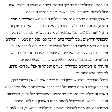
עבודתם ותחבולותיהם בחושך ובסתר, במחוזות הנפש הנידחים, אינו
יכול להיכנס בשעריה של א"י -של
מרכז ההוויה הנפשית.
מאידך,הגזלנים מסמלים גם את פעולתו הנפשית של
ארכיטיפ האל
הרמס
, הידוע גם כתעלולן ותחבולן וכאל הגנבים והרמאים. במובן זה
ניתן לראות בגזלנים
כמי שמעמתים את הבעש"ט
עם כוחות הצל
שבנפשו ודורשים ממנו להכיר בהם ולהכלילם. מנקודת מבט זו, הגזלנים
הופכים באמת למורי הדרך של הבעש"ט, הם מורים לו להביא אור
ומודעות אל חלקי נפש האפלים והמפוצלים ולצרפם אל חלקי הנפש
המוארים, הם מלמדים כיצד להשתמש בחלקי הנפש היצרים
והנחותים- המתגלים במחילות ובעולם הנסתר והאפל של הלא מודע,
לתכלית התפתחותית
2
.
בשולי הדברים נוסיף, שניסיון החיים מלמד אותנו שאין קיצורי דרך,
הדרך הקצרה הופכת בסופו של דבר לדרך ארוכה יותר, אלו המחפשים
הארה והבשלה "אינסטנט", מסתכנים באינפלציה של האגו, בפסיכוזה
ועוד..., והבעש"ט המשכיל לראות ברגע האחרון את להט החרב
המתהפכת, העומדת להכרית ולפצל את שלמותו הנפשית, נסוג לאחור.