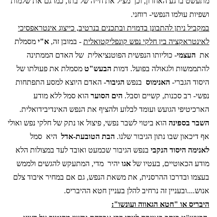
מתעשט ברגע האחרון, וכך מציל את חייה של בתו, כמו גם את שלמות
ושפיות עולמו הנפשי- רוחני.
במקביל ניתן להתבונן בדמוית ובתכנים בנרטיב, כייצוג אינטראפסיכי
לאינטראקציה בין חלקי נפש קונפליקטואלית
- במובן זה,
א"י
מסמלת
את
העצמי
- כוליותו הנפשית הפוטנציאלית
של האדם הממתינה
להתממשות ולגאולה בפועל. דמות
הבעש"ט
מסמלת את פעולתו של
היסוד הגברי-
האנימוס
בנפש
הגיבור
- האדם היוצא למסע התפתחות
נפשי- רב סכנות, קשיים וסבל.
הים הסוער
הוא סמל ללא מודע
הארכיטיפי הגועש ועומד לבלוע ולהציף את הנפש האינדיבידואלית.
השבר בספינה
הוא ביטוי לשבר נפשי, פיצול או נתק של חלקי נפש ואולי
אף דיכאון שבו נתון הגיבור שלנו.
הבת הטובעת-אדל
היא
סמל
לאנימה היסוד הנקבי
בנפש הגיבור שכמעט ואובד לעד במצולות הלא
מודע הכאוטיים, בעטיו של
אגו
יהיר
מדי, המתעקש להגשים ולממש
בעצמו ובדרכו ההרסנית, את משאת הנפש, גם אם במחיר איבוד צלם
אנוש....ובעניין זה נרחיב להלן בעניין חטא ההיבריס.
היבריס או "חטא הגאווה ועונשו":