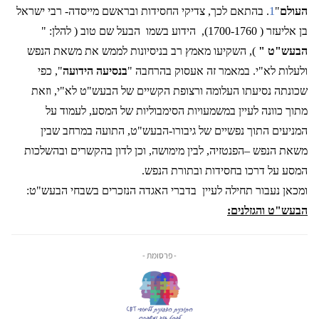
העולם
"
1
. בהתאם לכך, צדיקי החסידות ובראשם מייסדה- רבי ישראל
בן אליעזר ( 1700-1760),
הידוע בשמו
הבעל שם טוב ( להלן: "
הבעש"ט "
), השקיעו מאמץ רב בניסיונות לממש את משאת הנפש
ולעלות לא"י. במאמר זה אעסוק בהרחבה "
בנסיעה הידועה
", כפי
שכונתה נסיעתו העלומה ורצופת הקשיים של הבעש"ט לא"י, וזאת
מתוך כוונה לעיין במשמעויות הסימבוליות של המסע, לעמוד על
המניעים התוך נפשיים של גיבורו-הבעש"ט, התועה במרחב שבין
משאת הנפש –הפנטזיה, לבין מימושה, וכן לדון בהקשרים ובהשלכות
המסע על דרכו בחסידות ובתורת הנפש.
ומכאן נעבור תחילה לעיין
בדברי האגדה הנזכרים בשבחי הבעש"ט:
הבעש"ט והגזלנים:
- פרסומת -