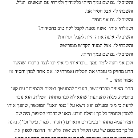
והשיב לי- גם שם עמך הייתי בלימודיך ולמדתי עם הגאונים
הנ"ל.
והשבתי לו- אבל חסיד אני.
והשיב לי- גם אני חסיד.
ושאלתי אותו- איפה נסעת לקבל לקח טוב בחסידות?
והשיב לי- איפה אתה היית לקבל חסידות?
והשבתי לו- אצל המגיד הקדוש ממזריטש
והשיב לי- גם שם עמך הייתי.
ולכן אני רוצה לומר עמך ...ובראותי כי איני יכו לנצח בויכוח ושהיצר
הרע מחזיק בי עזבתי את הטלית ואמרתי לו- אם אתה למדן וחסיד אז
אמור אתה ..."
הרב
הצעיר מברדיטשב, העומד להתעטף בטלית ולהתייחד עם קונו
בתפילה, מגלה להפתעתו שהוא לא לבד מתחת
הטלית. הוא נוכח
לדעת כי מאז ומעולם הוא נישא על "כנפי האגו" המוכשר, שהפך אותו
ללמדן ולחסיד כל כך מוצלח ונודע. האגו שכדברי הסיפור, היה שם
תמיד עמו- מתהדר בכיבודים ותארים ( חסיד , למדן, עילוי וכו' ), נהנה
כל כך ממבטם של עיני הקהל הנשואות אליו, זה
הרוצה לספק את