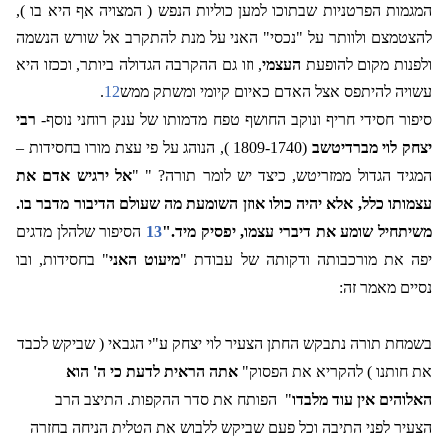
המגמות הפרטניות שבתוכו למען כוליות הנפש ( המצויה אף היא בו ),
להצטמצם ולוותר על "נכסי" האני על מנת להתקרב אל שורש הנשמה
ולפנות מקום להופעת
העצמי
, וזו גם ההקרבה הגדולה ביותר, וככזו היא
עשויה להיתפס אצל האדם כאיום קיומי ומשתק ממש
12
.
סיפור חסידי חריף ונוקב החושף טפח מדמותו של ענק רוחני נוסף-
רבי
יצחק לוי מברדיטשב
(1809-1740 ), הנוהג על פי עצת מורו בחסידות –
המגיד הגדול ממזריטש, כיצד יש לומר תורה? " "
אל ירגיש אדם את
עצמותו כלל, אלא יהיה כולו אוזן השומעת מה שעולם הדיבור מדבר בו.
משיתחיל שומע את דיברי עצמו, יפסיק מיד."
13
הסיפור שלהלן מדגים
יפה את מורכבותה ודקותה של עבודת "
מיעוט האני
" בחסידות, ובו
נסיים מאמר זה:
בשמחת תורה נתבקש החתן הצעיר לוי יצחק ע"י הגבאי ( שביקש לכבד
את חותנו ) להקריא את הפסוק"
אתה הראית לדעת כי ה' הוא
האלוהים אין עוד מלבדו
"
הפותח את סדר ההקפות. התיצב הרב
הצעיר לפני התיבה וכל פעם שביקש ללבוש את הטלית הניחה בחזרה