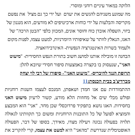
הלוקה במאור עיניים רוחני ומוסרי.
מה שמונע משניהם להגשים את יעדם
ועל ידי כך גם מציל
את נפשם
מקריסה והבלעות על ידי כוחות ארכיטיפים לא מודעים, הוא מנגנון של
ביזוי, השפלה אובדן כוח וחוסר אונים, המכוון כלפי "הבטן הרכה" של
האגו, הנאלץ לוותר על שאיפותיו היומרניות, למעט עצמו, לפנות מקום
ולעמוד בשרות האינטגרציה הנפשית- האינדבידואציה.
הבחנה זו מובילה אותנו למושג חשוב בתורת הנפש החסידית- "
מיעוט
האני",
שנעסוק בו בקצרה באמצעות סיפור חסידי שיובא להלן:
תרופת הנגד להיבריס- "מיעוט האני"- סיפורו של רבי לוי יצחק
מברדיצ'ב בבית הכנסת:
11
ההתמודדות עם אגו חמדן ושאפתן, המנכס לעצמו השגות רוחניות
ופולש מבלי שים אל מחוזות הלא מודע, קשור לרעיון
מיעוט האני
בחסידות. האגו נושא בתפקיד פרדוכסלי שכן מחד, "אני" הוא המבצע
והמוציא לפועל של כל התובנות הרוחניות ומשום כך תקוותינו לגאולה
תלויה בפעולה נכונה ויעילה מצדו, מאידך, בסופו של דבר, הפעולה
האופטימלית שנדרשת "מהאני" היא
למעט את עצמו,
קרי להקריב את