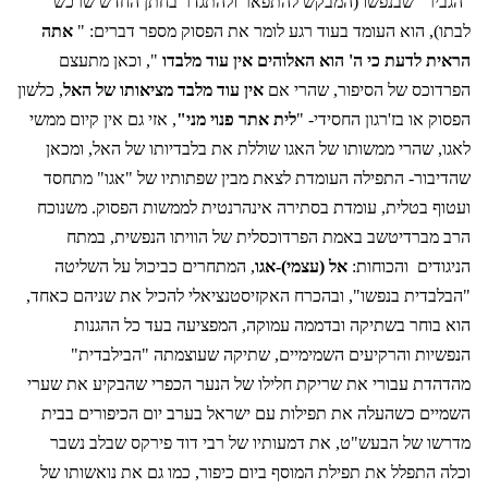
"הגביר" שבנפשו (המבקש להתפאר ולהתגדר בחתן החדש שרכש
לבתו), הוא העומד בעוד רגע לומר את הפסוק מספר דברים: "
אתה
הראית לדעת כי ה' הוא האלוהים אין עוד מלבדו
", וכאן מתעצם
הפרדוכס של הסיפור, שהרי אם
אין עוד מלבד מציאותו של האל
, כלשון
הפסוק או בז'רגון החסידי- "
לית אתר פנוי מני"
, אזי גם אין קיום ממשי
לאגו, שהרי ממשותו של האגו שוללת את בלבדיותו של האל, ומכאן
שהדיבור- התפילה העומדת לצאת מבין שפתותיו של "אגו" מתחסד
ועטוף בטלית, עומדת בסתירה אינהרנטית לממשות הפסוק. משנוכח
הרב מברדיטשב באמת הפרדוכסלית של הוויתו הנפשית, במתח
הניגודים
והכוחות:
אל (עצמי)-אגו
, המתחרים כביכול על השליטה
"הבלבדית בנפשו", ובהכרח האקזיסטנציאלי להכיל את שניהם כאחד,
הוא בוחר בשתיקה ובדממה עמוקה, המפציעה בעד כל ההגנות
הנפשיות והרקיעים השמימיים, שתיקה שעוצמתה "הבילבדית"
מהדהדת עבורי את שריקת חלילו של הנער הכפרי שהבקיע את שערי
השמיים כשהעלה את תפילות עם ישראל בערב יום הכיפורים בבית
מדרשו של הבעש"ט, את דמעותיו של רבי דוד פירקס שבלב נשבר
וכלה התפלל את תפילת המוסף ביום כיפור, כמו גם את נואשותו של