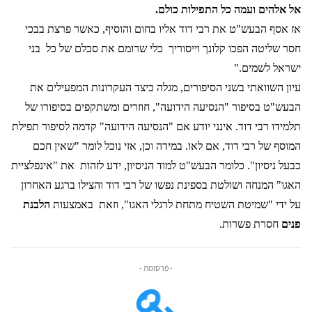
אל אלהים ועמה כל התפילות כולם.
אז אסף הבעש"ט את רבי דוד אליו בחום והוסיף, כאשר פרצת בבכי
חסר שליטה הפכו קלונך וייסוריך
כלי שרומם את סבלם של כל
בני
ישראל לשמים."
עיון השוואתי בשני הסיפורים, מגלה כיצד העקרונות המפעילים את
הבעש"ט בסיפור "הנסיעה הידועה", חוזרים ומשתקפים בסיפורו של
תלמידו רבי דוד. אינני יודע אם "הנסיעה הידועה" קדמה לסיפור תפילת
המוסף של רבי דוד, אם לאו. במידה וכן, אזי נוכל לומר "שאין חכם
כבעל ניסיון". כלומר הבעש"ט למוד הניסיון, ידע לזהות
את "אינפלציית
האגו" המנחה ושולטת בספינת נפשו של רבי דוד והצילו ברגע האחרון
על ידי "שמיטת השטיח מתחת לרגלי האגו", וזאת
באמצעות
הלבנת
פנים
חסרת פשרות.
- פרסומת -