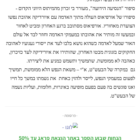
סיפור "הנסיעה הידועה", מעורר בי זכרון מהמיתוס היווני הקדום -
סיפורו של אורפיאוס העולה מתוך האדמה עם איורדיקה אהובת נפשו
הצועדת מאחוריו. אורפיאוס מסתובב ברגע האחרון ומביט לאחור
ובמעשו זה מותיר את אהובתו במעמקי האדמה וחוזר לבד אל עולם
האור שמעל לאדמה כשהוא נושא בלבו לעד את ייסורי געגועיו לאהובה
החקוקים בזגוגית מבטו האחרון, שהותירו את איורידיקה לעד כזיכרון,
כאהבה לא ממומשת. שתמשיך ותשמש כמניע את ליצירתו.
גם
במקרה של הבעש"ט, א"י – משאת הנפש הלא ממומשת, תמשיך
לפעום במעמקי הנפש, לייסר ולהזין כאחת
את נשמתו במשך כל חייו
ואנו פוגשים בה פעם בפעם מופיעה באיגרות, חלומות, ועליות נשמה
של הבעש"ט.
- פרסומת -
הנחות שבוע הספר באתר הוצאת פראג עד 50%