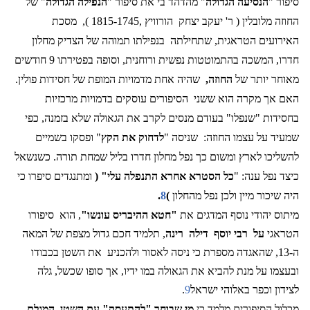
סיפור "
הנסיעה הגדולה
" מהדהד בי את סיפור "
הנפילה הגדולה
" של
החוזה מלובלין ( ר' יעקב יצחק
הורוויץ ,1815-1745 ),
מסכת
האירועים הטראגית, שתחילתה
בנפילתו תמוהה של הצדיק מחלון
חדרו, המשכה בהתמוטטות נפשית ורוחנית, וסופה בפטירתו 9 חודשים
מאוחר יותר של
החוזה,
שהיה אחת מדמויות המופת של חסידות פולין.
האם אך מקרה הוא ששני
הסיפורים עוסקים בדמויות מרכזיות
בחסידות "שנפלו" בעודם מנסים לקרב את הגאולה שלא בזמנה, כפי
שמעיד על עצמו החוזה:
שניסה "
לדחוק את הקץ
" ופסקו בשמיים
להשליכו לארץ ומשום כך נפל מחלון חדרו בליל שמחת תורה. כשנשאל
כיצד נפל ענה: "
כל הסטרא אחרא התנפלה עלי" (
ומתנגדים סיפרו כי
היה שיכור מיין ולכן נפל מהחלון
)
8
.
מיתוס יהודי נוסף המדגים את
"חטא ההיבריס עונשו"
, הוא
סיפורו
הטראגי
על
רבי יוסף
דילה
רינה
, תלמיד חכם גדול מצפת של המאה
ה-13, שהאגדה מספרת כי ניסה לאסור ולהכניע
את השטן בכבודו
ובעצמו על מנת להביא את הגאולה במו ידיו, אך סופו שכשל, גלה
לצידון וכפר באלוהי ישראל
9
.
מכלול הסיפורים מלמד כי
מי שבוחר "להתעסק" עם השטן, המגלם