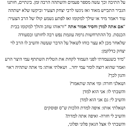
על התיבה וכך עשה מספר פעמים והשתהה הרבה זמן. בינתיים, חותנו
הגביר התבייש מאוד ואז ניגשו לרבי יצחק הצעיר וביקשו שלא ישתהה
עוד ויאמר מיד או שילך למקומו ואז לפתע נשמע קולו של הרב הצעיר:
"
אם אתה למדן וחסיד אמור אתה "
וראוהו עוזב והולך למקומו בבית
הכנסת. כל ההתרחשות גרמה עוגמת נפש רבה לחותנו ובסעודה
שלאחר מכן לא עצר כוחו לשאול על הדבר שעשה והשיב לו הרב לוי
יצחק כדלקמן:
"מיד כשנעמדתי לפני העמוד לקחת את הטלית השתתף עמי היצר הרע
ואמר שהוא רוצה לומר עמי יחד..
ושאלתי אותו: מי אתה שתהיה ראוי
והגון לכך?
ושאלני חזרה: ומי אתה שתאמר?
והשבתי לו: אני הוא למדן
והשיב לי: גם אני הוא למדן
ושאלתי אותו: איפה למדת הלכות ש"ס ופוסקים
והשיב לי חזרה- ואיפה אתה למדת?
והשבתי לו אצל הגאון פלוני ופלוני,