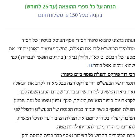
הנחה על כל ספרי ההוצאה (עד 25 לחודש)
בקניה מעל 150 ₪ משלוח חינם
ועתה ברצוני להביא סיפור חסידי נוסף העוסק בניסיון של חסיד
מתלמידי הבעש"ט לזרז את הגאולה, המשקף ומאיר באופן ייחודי
את
מסעו של הבעש"ט לא"י, ולהלן נביאו ( בתרגום חופשי לעברית ) כפי
שהוא מופיע אצל בובר
10
.
רבי דוד פירקס ותפלת מוסף ביום כיפור:
תלמידו של הבעש"ט דוד פירקס רצה בכל מאודו לקרב את הגאולה
ואת ביאת המשיח, למרות שידע בתוכו שטרם הגיע השעה לכך.
לקראת יום כיפור הוא צם,היטהר, סיגף
וכיוון עצמו על מנת שבזמן
תפילת המוסף כאשר יעמוד בבית הכנסת של הבעש"ט ויתפלל לפי
הציבור, יעלה בכוחו לרומם את תפילת הציבור עד להיכל המשיח,
להודיעו כי הדור מוכן ולהכריחו לרדת מטה.
ביום הכיפורים הקדוש כל הציבור נאסף כבר בבית הכנסת ורק