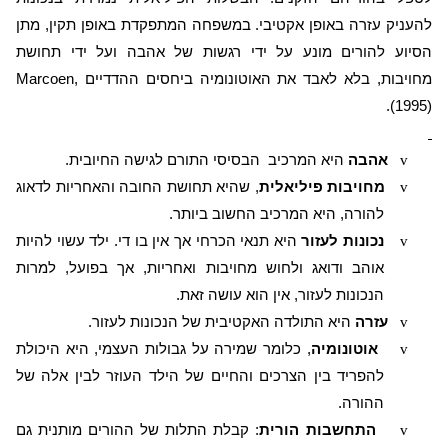
להעניק עזרה באופן אקטיבי. במשפחה המתפקדת באופן תקין, מתן
הסיוע להורים מונע על ידי רגשות של אהבה ועל ידי תחושת
מחויבות, בלא לאבד את האוטונומיה ביחסים ההדדיים
Marcoen,
).
1995)
v
אהבה
היא המרכיב
הבסיסי התורם לגישה החיובית.
v
מחויבות פיליאלית
, שהיא תחושת החובה והאחריות לדאוג
להורה, היא המרכיב החשוב ביותר.
v
נכונות לעזור
היא תנאי הכרחי אך אין בו די. ילד עשוי להיות
אוהב ודואג ולחוש מחויבות ואחריות, אך בפועל, למרות
הנכונות לעזור, אין הוא עושה זאת.
v
עזרה
היא התולדה האקטיבית של הנכונות לעזור.
v
אוטונומיה
, כלומר שמירה על גבולות העצמי, היא היכולת
להפריד בין הצרכים והחיים של הילד העוזר לבין אלה של
ההורה.
v
התחשבות הורית
: קבלת התלות של ההורים מותנית גם