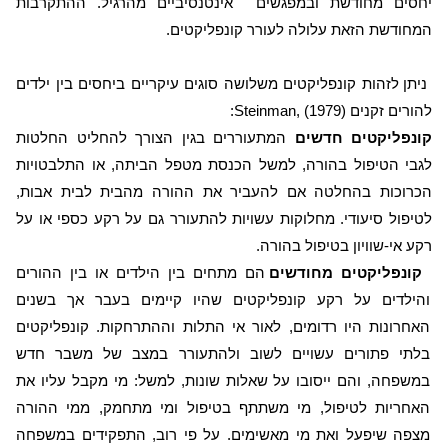
יחסים מחודשת ובמפגשים
אינטנסיביים מהרגיל. ההתקרבות
המחודשת הזאת עלולה לעורר קונפליקטים.
ניתן לזהות קונפליקטים משלושה סוגים עיקריים ביחסים בין ילדים
להורים זקנים (
Steinman, (1979
:
קונפליקטים חדשים
המתעוררים בגין הצורך להחליט החלטות
לגבי הטיפול בהורה, למשל הכנסת מטפל הביתה, או התלבטויות
הכרוכות בהחלטה אם להעביר את ההורה מהבית לבית אבות,
לטיפול סיעודי. מחלוקות עשויות להתעורר גם על רקע כספי או על
רקע אי-שוויון בטיפול בהורה.
קונפליקטים מחודשים
הם מתחים בין הילדים או בין ההורים
והילדים על רקע קונפליקטים שהיו קיימים בעבר אך בשנים
האחרונות היו רדומים, לאור אי התלות וההתרחקות. קונפליקטים
בלתי פתורים עשויים לשוב ולהתעורר במצב של משבר חדש
במשפחה, והם ייסובו על שאלות שונות, למשל: מי מקבל עליו את
האחריות לטיפול, מי משתתף בטיפול ומי מתחמק, ממי ההורה
מצפה שיפעל ואת מי מאשימים. על פי רוב, התפקידים במשפחה