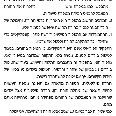
מתבקש, כמו במקרה שיש
להכריח את ההורה
המוגבל להכניס הביתה מטפלת סיעודית.
3. המרכיב החשוב בתפקיד הוא האחריות כלפי ההורה, והיכולת של
הילד הבוגר לנסוך בהורה תחושה שאפשר לסמוך עליו.
4. ההתמודדות עם התפקיד הפיליאלי דורשת פתרון קונפליקטים כדי
שהילד יוכל להתקרב להורה ולספק את צרכיו.
התפקיד הפיליאלי איננו היפוך תפקידים, כי הטיפול בהורים, בניגוד
לטיפול בילדים קטנים, נעשה בלא התקווה שמדובר בטיפול זמני.
נהפוך הוא, בתפקיד זה מתגברים התלות והייאוש, בעוד שהטיפול
בילדים נע בכיוון של שחרור והרפיה. הטיפול בילדים נע בכיוון של
הידוק הקשרים, אך עם יכולת להשתחרר רגשית.
חרדה פיליאלית
: הספרות מתארת גם תופעה נוספת העשויה
להיות תוצאה של מחלת הורה זקן: חרדה פיליאלית אצל ילדים
שהזיקנה או המוגבלות של ההורים מפחידה אותם ומרחיקה אותם
מהם.
כמי שמלווה כבר כמעט 10 שנים אמא חולת אלצהיימר, אני יכולה