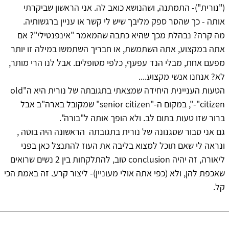
("נורית")- התמתנה, ושהנושא כואב לה. אני הראשון שביקרתי
אותה - כך שהסר ספק מליבך שיש לי קשר או עניין ברגשותיה.
מה קרה? נבהלת מכך שהיא כתבה שהמאמר "אינפנטילי"? אם
אתה במקצוע, אתה השתמשת, או חבריך השתמשו במילה זו יותר
מפעם אחת, מבלי הנד עפעף, כלפי מטופלים. אבל לנו הרי מותר,
לא? אנחנו אנשי מקצוע....
הטעות העניינית היחידה שמצאתי בתגובתה של נורית היא ה"old
citizen"-", במקום ה-"senior citizen" שמקובל בארה"ב אבל
ברור שזו טעות בתום לב. ולא הופך אותה ל"בורה".
גם אני סבור שסגנונה של נורית בתגובתה הראשונה היה בוטה ,
ונראה לי שאם תוכל למצוא בליבה את העוז להתנצל כאן בפני
ליאורה, זה יהיה conclusion טוב, להתלקחות בין 2 נשים שרואים
שאכפת להן, ולא (כפי אתה אולי מעוניין)- ליצור קרע. זה באמת הכי
קל.