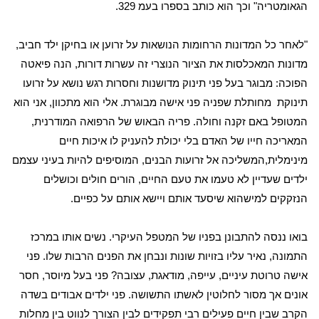
הגאומטריה" וכך הוא כותב בספרו בעמ 329.
"לאחר כל המדונות הרחומות הנושאות על זרוען או בחיקן ילד חביב,
מדונות המאכלסות את הציור הנוצרי זה עשרות דורות, הנה פיאטה
הפוכה: מבוגר בעל פני תינוק מדושנות וחסרות רגש נושא על זרועו
תינוקת
מחותלת שפניה פני אישה מבוגרת. אלי הוא מתכוון, אני הוא
המטופל באם זקנה וחולה. פריה הבאוש של הרפואה המודרנית,
המאריכה חייו של האדם בלי יכולת להעניק לו איכות חיים
מינימלית,המשליכה אל זרועות הבנים, המוסיפים להיות בעיני עצמם
ילדים שעדיין לא טעמו את טעם החיים, הורים חולים וכושלים
הנזקקים למישהוא שיסעד אותם ויישא אותם על כפיים.
בואו ננסה להתבונן בפניו של המטפל העיקרי. נשים אותו במרכז
התמונה, נאיר עליו בזויות שונות ונבחן את הפנים הרבות שלו. פני
אישה טרוטת עיניים, עייפה, מודאגת, עצובה? פני בעל מיוסר, חסר
אונים אך מסור לחלוטין לאשתו התשושה. פני ילדים אבודים בשדה
הקרב שבין חיים פעילים רבי תפקידים לבין הצורך לנווט בין מחלות