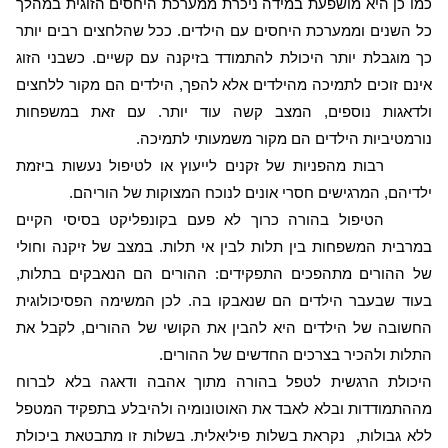
כמו כן היא מושפעת במידה ניכרת ממערכת היחסים הזוגית במהלך
כל השנים וממערכת היחסים עם הילדים. ככל שהלחצים רבים יותר
כך מוגבלת יותר היכולת להתמודד בזיקנה עם קשיים. כשבני הזוג
אינם זוכים לתמיכה מהילדים אלא להפך, הילדים הם מקור ללחצים
ולדאגות נוספים, המצב קשה עוד יותר. עם זאת במשפחות
נורמטיביות הילדים הם מקור משמעותי לתמיכה.
רבות מהפניות של זקנים לייעוץ או לטיפול נעשות ביזמת
ילדיהם, המרגישים חסרי אונים לנוכח המצוקות של הוריהם.
הטיפול בהורה כרוך לא פעם בקונפליקט בסיסי הקיים
במרבית המשפחות בין תלות לבין אי תלות. במצב של זיקנה וחולי
של ההורים מתהפכים התפקידים: ההורים הם הנאבקים בתלות,
בעוד שבעבר הילדים הם שנאבקו בה. לכן המשימה הפסיכולוגית
החשובה של הילדים היא להבין את הקושי של ההורים, לקבל את
התלות ולהכיר בצרכים החדשים של ההורים.
היכולת הרגשית לטפל בהורה מתוך אהבה ודאגה בלא לברוח
מההתמודדות ובלא לאבד את האוטונומיה ולהיבלע בתפקיד המטפל
ללא גבולות,
נקראת בשלות פיליאלית. בשלות זו מתבטאת ביכולת