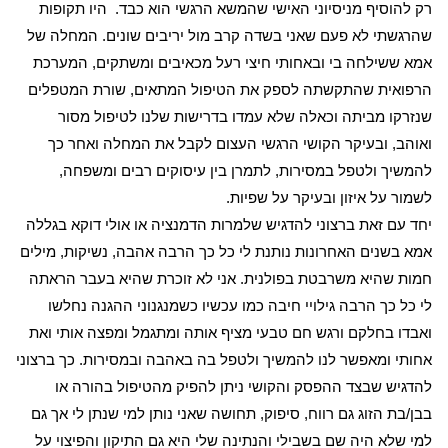
רק להוסיף מניסיוני האישי שהמשא הרגשי הוא כבד.
היו תקופות
שהרגשתי לא פעם שאני בשדה קרב מול יריבים שונים. המחלה של
אמא ששילחה בי ובאחותי חיצי רעל מכאיבים ומשתקים, המערכת
הרפואית שהתקשתה לספק את הטיפול המתאים, שורת המטפלים
שנזרקו מביתה וכאלה שלא עמדו בדרישות שלנו לטיפול מסור
ואוהב, ובעיקר הקושי הרגשי העצום לקבל את המחלה ואחר כך
להמשיך ולטפל במסירות, לתמרן בין עיסוקים רבים ומשפחה,
לשמור על איזון ובעיקר על שפיות.
יחד עם זאת ברצוני להדגיש שלמרות הדמנציה או אולי דוקא בגללה
אמא בשנים האחרונות נותנת לי כל כך הרבה אהבה, נשיקות, מילים
חמות שהיא משרבטת בפולנית. אני לא זוכרת שהיא בעבר הראתה
לי כל כך הרבה גילויי חיבה כמו עכשיו כשמנגנוני ההגנה נחלשו
ואבדו בחלקם ורגש חם טבעי מציף אותה ומתגמל ומפצה אותי ואת
אחותי ומאפשר לנו להמשיך ולטפל בה באהבה ובמסירות. כך ברצוני
להדגיש שבצד ההפסק והקושי ניתן להפיק מהטיפול בהורה או
בבן/בת הזוג גם רווח, סיפוק, תחושה שאני נותן למי שנתן לי אך גם
למי שלא היה שם בשבילי והנתינה שלי היא גם התיקון והפיצוי על