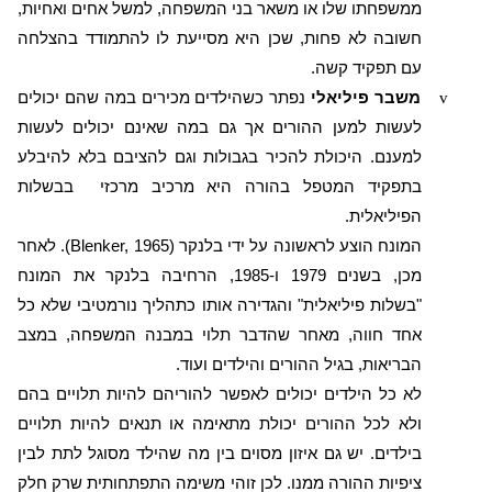
ממשפחתו שלו או משאר בני המשפחה, למשל אחים ואחיות,
חשובה לא פחות, שכן היא מסייעת לו להתמודד בהצלחה
עם תפקיד קשה.
v
משבר פיליאלי
נפתר כשהילדים מכירים במה שהם יכולים
לעשות למען ההורים אך גם במה שאינם יכולים לעשות
למענם. היכולת להכיר בגבולות וגם להציבם בלא להיבלע
בתפקיד המטפל בהורה היא מרכיב מרכזי
בבשלות
הפיליאלית.
המונח הוצע לראשונה על ידי בלנקר (
Blenker, 1965
). לאחר
מכן, בשנים 79
19
ו-1985, הרחיבה בלנקר את המונח
"בשלות פיליאלית" והגדירה אותו כתהליך נורמטיבי שלא כל
אחד חווה, מאחר שהדבר תלוי במבנה המשפחה, במצב
הבריאות, בגיל ההורים והילדים ועוד.
לא כל הילדים יכולים לאפשר להוריהם להיות תלויים בהם
ולא לכל ההורים יכולת מתאימה או תנאים להיות תלויים
בילדים. יש גם איזון מסוים בין מה שהילד מסוגל לתת לבין
ציפיות ההורה ממנו. לכן זוהי משימה התפתחותית שרק חלק