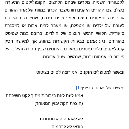
לקטגוריה השנייה, מקרים שבהם הלחצים והקונפליקטים התעוררו
בשלב שבו ההורים הזקנים חוו משבר הכרוך במוות של אחד ההורים
או ירידה תפקודית פיזית וקוגניטיבית ניכרת, שחייבה התגייסות
לעזרה של ילדים או מטפלת, או מעבר לבית אבות או למסגרת
סיעודית. הקושי הרגשי העצום של הילדים, ברובם בנות שטיפלו
בהוריהם, נגע אמנם בבעיות הקשורות בהווה, אך למעשה הכיל
קונפליקטים בלתי פתורים במערכת היחסים שבין ההורה והילד, ועל
פי רוב בין אמהות ובנות, שנמשכו שנים ארוכות.
ובאשר למטופלים הזקנים. אני רוצה לסיים בציטוט
משירו של
אבנר טריינין:
[1]
אמא ליזה לאה בגבורות מתוך לקט השיכחה
(הוצאת הקת יבוץ המאוחד)
לא לאהבה היא מתחננת.
בודאי לא לרחמים.