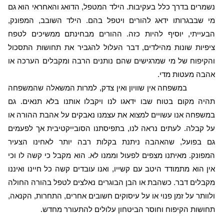
נשמרים בדרך כלל בעקיבות. הילד המטפל, הדואג והאחראי הוא גם
מי שבבגרותו ידאג להורים ויטפל בהם. הילד השובב, המפונק,
הבעייתי, יוסיף להיות כזה. ההורים מבחינתם ממשיכים לטפח
ציפיות שונות מהילדים, דבר העלול להגביר את תחושות התסכול
והקיפוח של מי שמרגישים שהם נותנים הרבה ומקבלים הערכה או
אהבה מעטות מדי.
במשפחה אין שוויון ואין צדק, למרות המשאלה שהמשפחה
תהיה מקום בטוח שבו ידאגו לנו ויקבלו אותנו בלא תנאים. גם
במשפחה אנו עשויים למצוא את עצמנו נאבקים על אהבת ההורה או
על קבלה. לעתים נראה לנו, בתפיסתנו הסובייקטיבית אך לפעמים
גם בפועל, שהאהבה ניתנת בקלות רבה יותר לאחינו הצעיר
המפונק. מאיתנו מצפים לפעול וממנו לא. הוא מקבל כי קשה לו וכי
אין הוא מתמודד היטב עם קשייו, ואנו עובדים קשה כל חיינו ואיננו
מקבלים דבר. כשהבת או הבן הבוגרים נאלצים לטפל בהורה החולה
ולוותר על זמן פנוי או על עיסוקים חשובים אחרים, התחרות, הקנאה,
תחושות הקיפוח וחוסר הביטחון עלולים להתעורר מחדש.