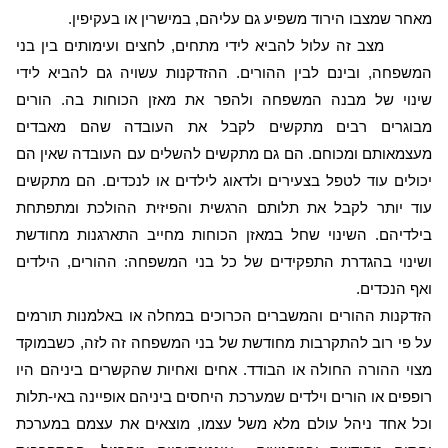
מאחר שמצבו הירוד משפיע גם עליהם, במישרין או בעקיפין.
מצב זה עלול להביא לידי מתחים, לחצים ועימותים בין בני
המשפחה, ובינם לבין ההורים. ההזדקנות עשויה גם להביא לידי
שינוי של מבנה המשפחה ולהפר את מאזן הכוחות בה. הורים
מבוגרים רבים מתקשים לקבל את העובדה שהם מאבדים
מעצמאותם ומכוחם. הם גם מתקשים להשלים עם העובדה שאין הם
יכולים עוד לטפל בצעירים ולדאוג לילדים או לנכדים. הם מתקשים
עוד יותר לקבל את תלותם הרגשית והפיזית ההולכת ומתפתחת
בילדיהם. השינוי שחל במאזן הכוחות מחייב התארגנות מחודשת
ושינוי בהגדרת התפקידים של כל בני המשפחה: ההורים, הילדים
ואף הנכדים.
הזדקנות ההורים והמשברים הכרוכים במחלה או באלמנות תורמים
על פי רוב להתקרבות מחודשת של בני המשפחה זה לזה, כשבמוקד
מצוי ההורה החולה או הבודד. אחים ואחיות שהקשרים ביניהם היו
רופפים או הורים וילדים שמערכת היחסים ביניהם אופיינה באי-תלות
וכל אחד ניהל עולם מלא משל עצמו, מוצאים את עצמם במערכת