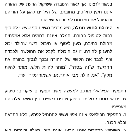
בניגוד לרצונו. אך לאור העובדה ששיקול הדעת של ההורה
איננו תקין לחלוטין, מחובתם של הילדים להגן על הוריהם
ולהפעיל את סמכותם למרות הקושי הרב.
v
היכולת
לחוש חמלה
, היא מרכיב רגשי נוסף שעשוי להוסיף
רבות לטיפול בהורה. חמלה איננה רחמים אלא אמפתיה
מהולה בחיבה, מעין ליטוף או חיבוק רגשי שהילד יכול
להעניק להורה. זו גם היכולת לקבל את החולשה ולכבדה
ואף לכבד את הקושי של ההורה ובכך לנסוך בהורה את
ההרגשה ש"זה בסדר", "מותר להיות חלש, מותר להיות
נזקק",
"אני, הילד, מבין אותך, אני אשמור עליך" ועוד.
התפקיד הפיליאלי מורכב למעשה משני תפקידים עיקריים: סיפוק
צרכים אינסטרומנטליים וסיפוק צרכים רגשיים. בין השאר אלה הם
מאפייניו:
1. התפקיד הפיליאלי איננו צפוי ועשוי להתחיל לפתע, בלא התראה
ובלא הכנה.
2. השימוש בסמכות איננו טבעי ואיננו מובן מאליו ולעתים הוא