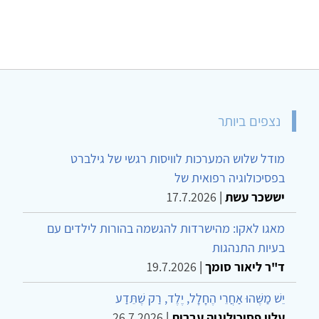
נצפים ביותר
מודל שלוש המערכות לוויסות רגשי של גילברט
בפסיכולוגיה רפואית של
יששכר עשת
|
17.7.2026
מאגו לאקו: מהישרדות להגשמה בהורות לילדים עם
בעיות התנהגות
ד"ר ליאור סומך
|
19.7.2026
יֵשׁ מַשֶּׁהוּ אַחֲרֵי הֶחָלָל, יֶלֶד, רַק שֶׁתֵּדַע
עלון פסיכולוגיה עברית
|
26.7.2026