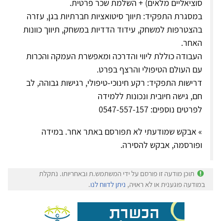
סוציאליים מלאים) + השלמת שכר פרטית.
במסגרת התפקיד: תיווך סיטואציות חברתיות בגן, עזרה
בהצטרפות למשחק, עידוד הדדיות במשחק, תיווך כוונות
האחר.
העבודה כוללת ליווי והדרכה ומאפשרת העמקה והכרות
עם העולם הטיפולי והרצף בפרט.
דרישות התפקיד: רקע חינוכי-טיפולי, רגישות גבוהה, לב
חם, גישה חיובית ונכונות ללמידה
לפרטים נוספים: 0547-557-157
» אבקש שמודעתי לא תפורסם באתר אחר. במידה
ופורסמה, אבקש להסירה.
תוכן מודעה זו פורסם על ידי המשתמש.ת ובאחריותו. נתקלת
במודעה פוגענית או לא ראויה,
ניתן לדווח לנו
.