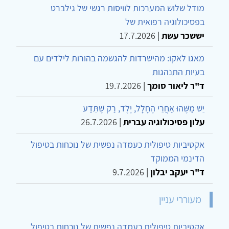
מודל שלוש המערכות לוויסות רגשי של גילברט
בפסיכולוגיה רפואית של
יששכר עשת
|
17.7.2026
מאגו לאקו: מהישרדות להגשמה בהורות לילדים עם
בעיות התנהגות
ד"ר ליאור סומך
|
19.7.2026
יֵשׁ מַשֶּׁהוּ אַחֲרֵי הֶחָלָל, יֶלֶד, רַק שֶׁתֵּדַע
עלון פסיכולוגיה עברית
|
26.7.2026
אקטיביות טיפולית כעמדה נפשית של נוכחות בטיפול
הדינמי הממוקד
ד"ר יעקב יבלון
|
9.7.2026
מעוררי עניין
אקטיביות טיפולית כעמדה נפשית של נוכחות בטיפול