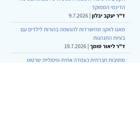
הדינמי הממוקד
ד"ר יעקב יבלון
|
9.7.2026
מאגו לאקו: מהישרדות להגשמה בהורות לילדים עם
בעיות התנהגות
ד"ר ליאור סומך
|
19.7.2026
מחויבות חברתית כעמדה אתית-טיפולית: שרטוט
מחדש של גבולות המקצוע
ד"ר יהונתן דבש ומאיה פרבר
|
26.6.2026
שילוב דיאלקטי כמענה לדילמת "השם המת" בטיפול
בטרנסג'נדרים
מור שני שרמן
|
28.6.2026