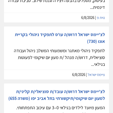
בעיסוק, מטפלים בהבעה ויצירה וגננת שילוב. סביבת עבודה
דינמית...
נוית פ
| 6/8/2026
לצ'יימס ישראל דרוש/ה עו'ס לתפקיד ניהולי בקריית
אונו (730)
לתפקיד ניהולי מאתגר ומשמעותי המשלב ניהול ועבודה
סוציאלית, דרוש/ה מנהל /ת מעון יום שיקומי לפעוטות
בגילאי...
ציימס ישראל
| 6/8/2026
לצ'יימס ישראל דרוש/ה עובד/ת סוציאלי/ת קליני/ת
למעון יום שיקומי/תיקשורתי בתל אביב יפו (משרה 655)
המעון מיועד לילדים בגילאי 0–3 עם עיכוב התפתחותי.