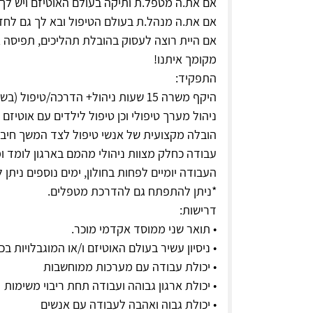
אם את.ה מטפל.ת ותיקה בעולם האוטיזם ויש לך
אם את.ה מנהל.ת בעולם הטיפול ובא לך גם לחז
אם היית רוצה לעסוק בהובלת תהליכים, תפיסה א
מקומך איתנו!
התפקיד:
היקף משרה 15 שעות ניהול+ הדרכה/טיפול (בשבוע)
ניהול מערך טיפולי וכן טיפול לילדים עם אוטיזם 
הובלה מקצועית של אנשי טיפול לצד המשך חיבו
עבודה כחלק מצוות ניהולי מהמם בארגון לומד 
העבודה יומיים לפחות בחולון, ימים נוספים ניתן 
*ניתן להתפתח גם להדרכת מטפלים.
דרישות:
• תואר שני ממוסד אקדמי מוכר.
• ניסיון עשיר בעולם האוטיזם ו/או המוגבלויות בכ
• יכולת עבודה עם מערכות ממוחשבות
• יכולת ארגון גבוהה ועבודה תחת ריבוי משימות
• יכולת גבוה ואהבה לעבודה עם אנשים