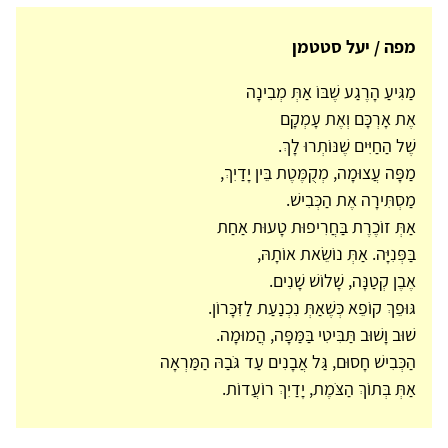
מפה / יעל סטטמן
מַגִּיעַ הָרֶגַע שֶׁבּוֹ אַתְּ מְבִינָה
אֶת אָרְכָּם וְאֶת עָמְקָם
שֶׁל הַחַיִּים שֶׁנּוֹתְרוּ לָךְ.
מַפָּה עֲצוּמָה, מְקֻמֶּטֶת בֵּין יָדַיִךְ,
מַסְתִּירָה אֶת הַכְּבִישׁ.
אַתְּ זוֹכֶרֶת בַּחֲרִיפוּת טָעוּת אַחַת
בַּפְּנִיָּה. אַתְּ נוֹשֵׂאת אוֹתָהּ,
אֶבֶן קְטַנָּה, שָׁלוֹשׁ שָׁנִים.
גּוּפֵךְ קוֹפֵא כְּשֶׁאַתְּ נִכְנַעַת לַזִּכָּרוֹן.
שׁוּב וָשׁוּב תַּבִּיטִי בַּמַּפָּה, הֲמוּמָה.
הַכְּבִישׁ חָסוּם, גַּל אֲבָנִים עַד גֹּבַהּ הַמַּרְאָה
אַתְּ בְּתוֹךְ הַצֹּמֶת, יָדַיִךְ רוֹעֲדוֹת.