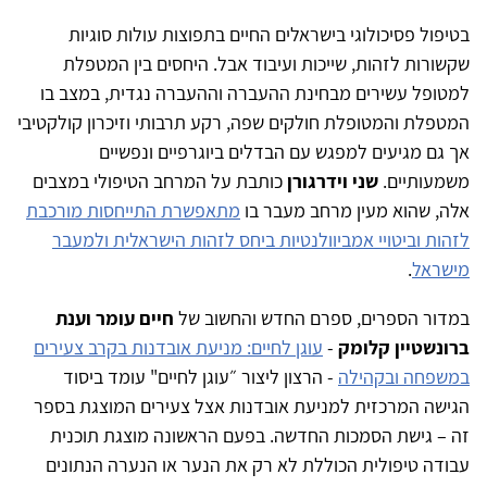
בטיפול פסיכולוגי בישראלים החיים בתפוצות עולות סוגיות
שקשורות לזהות, שייכות ועיבוד אבל. היחסים בין המטפלת
למטופל עשירים מבחינת ההעברה וההעברה נגדית, במצב בו
המטפלת והמטופלת חולקים שפה, רקע תרבותי וזיכרון קולקטיבי
אך גם מגיעים למפגש עם הבדלים ביוגרפיים ונפשיים
משמעותיים.
שני וידרגורן
כותבת על המרחב הטיפולי במצבים
אלה, שהוא מעין מרחב מעבר בו
מתאפשרת התייחסות מורכבת
לזהות וביטויי אמביוולנטיות ביחס לזהות הישראלית ולמעבר
מישראל
.
במדור הספרים, ספרם החדש והחשוב של
חיים עומר וענת
ברונשטיין קלומק
-
עוגן לחיים: מניעת אובדנות בקרב צעירים
במשפחה ובקהילה
- הרצון ליצור ״עוגן לחיים" עומד ביסוד
הגישה המרכזית למניעת אובדנות אצל צעירים המוצגת בספר
זה – גישת הסמכות החדשה. בפעם הראשונה מוצגת תוכנית
עבודה טיפולית הכוללת לא רק את הנער או הנערה הנתונים