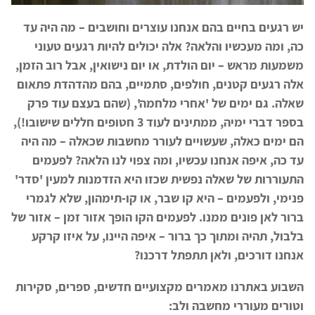
יש רגעים בחיים בהם אנחנו עוצרים וחושבים – מה היה עד
כה, ומה מעכשיו והלאה? אלה יכולים להיות רגעים טעוני
משמעות מראש – יום הולדת, או יום נישואין, אבל רוב הזמן,
אלה רגעים קטנים, חולפים, סתמיים, בהם מהדהדת פתאום
שאלה. גם ימים של 'אחרי מלחמה', (שהם בעצם עוד פרק
בספר דברי ימיה, ממתינים לעוד 3 חטופים חללים שישובו!),
הם ימים כאלה, שעשויים לעורר מחשבות שכאלה – מה היה
עד כה, איפה אנחנו עכשיו, ומה צפוי לנו הלאה? לפעמים
התעוררות של שאלה נפשית שכזו היא הזדמנות למעין 'סדר'
פנימי, ולפעמים – היא קו שבר, או קו-תימהון, שלא לגמרי
ברור לאן פונים ממנו. לפעמים הקו הופך אזור זמן – אזור של
בלבול, תהיה ומתוך כך ברור – איפה היינו, על איזו קרקע
אנחנו דורכים, ולאן תתפתל דרכנו?
השבוע באתרנו מאמרים מקצועיים חדשים, ספרים, סקירות
וטורים מעוררי מחשבה ולב: