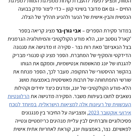
המוות, ומציע לפעול להעברת קולות ממפלגת המוות למפלגת
החיים – גם אם מדובר בשינוי קטן – כדי ליצור סדק בבועה
הנפשית והבין-אישית של הנער ולהניע תהליך של הצלה.
במדור סקירת הספרים –
אבי גורן-בר
מציג קריאה בספר
'קארל גוסטב יונג, הלא מודע הקולקטיבי והמיתולוגיה הגרמנית
בצל הנאציזם' מאת רות נצר - סקירה זו מדגישה את סגנונה
הדידקטי והמקיף של המחברת. הספר מציג קו סנגורי מבריק
להגנתו של יונג מהאשמות אנטישמיות, וממקם את הגותו
בהקשר ההיסטורי של התקופה. מעבר לכך, הספר מנתח את
שורשי התפתחותה של תרבות פאשיסטית באמצעות מושג
הלא-מודע הקולקטיבי של יונג, ומדגים כיצד יחידים וקהילות
נשאבים לתוכו בעיתות משבר. הסקירה מדגישה את
הרלוונטיות
העכשווית של רעיונות אלה למציאות הישראלית, במיוחד לנוכח
אירועי אוקטובר 2023
, ומצביעה על החיבור בין מנגנונים
פסיכולוגיים וחברתיים לבין עליית מנהיגים כריזמטיים ונטייה
לפאשיזם. נצר, באמצעות יונג, קוראת לאחריות אתית אישית