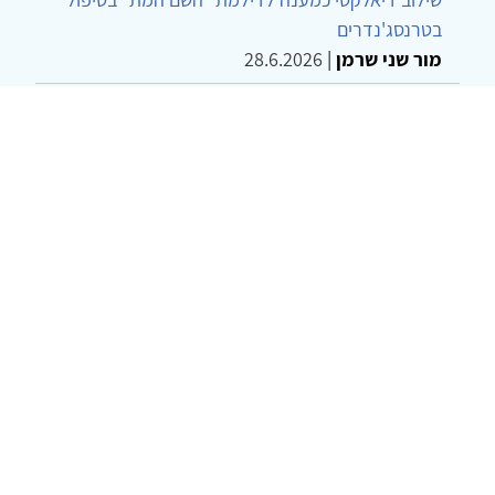
בטרנסג'נדרים
מור שני שרמן
|
28.6.2026
מחויבות חברתית כעמדה אתית-טיפולית: שרטוט
מחדש של גבולות המקצוע
ד"ר יהונתן דבש ומאיה פרבר
|
26.6.2026
© 2002-2026 כל הזכויות שמורות
צרו קשר
הצהרת נגישות
אמנת שימוש
מדיניות
פרטיות
מפת אתר