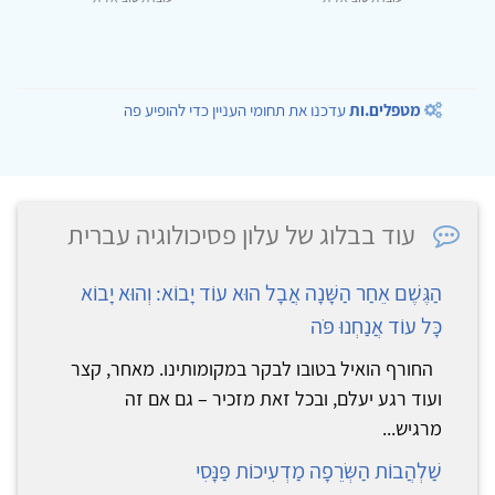
מטפלים.ות
עדכנו את תחומי העניין כדי להופיע פה
עוד בבלוג של עלון פסיכולוגיה עברית
הַגֶּשֶׁם אֵחַר הַשָּׁנָה אֲבָל הוּא עוֹד יָבוֹא: וְהוּא יָבוֹא
כָּל עוֹד אֲנַחְנוּ פֹּה
החורף הואיל בטובו לבקר במקומותינו. מאחר, קצר
ועוד רגע יעלם, ובכל זאת מזכיר – גם אם זה
מרגיש...
שַׁלְהֲבוֹת הַשְּׂרֵפָה מַדְעִיכוֹת פַּנָּסִי