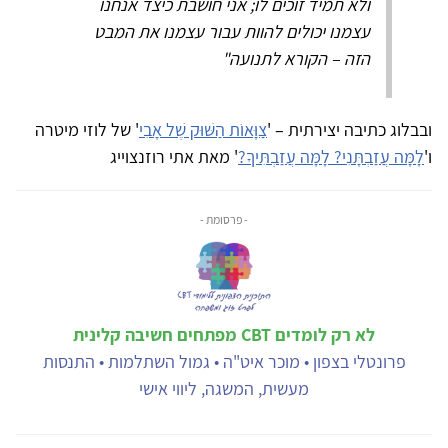
ולא תמיד זוכים לו; אני חושבת כיצד אנחנו
עצמנו יכולים להוות עבור עצמנו את המבט
הזה – הקורא לתנועה"
ובבלוג כתיבה יצירתית – '
צַוָּאוֹת הַשּׁוּק שֶׁל אָבִי
' של לוזי מיטרה
ו'
לָמָּה עֲזַבְתָּנִי? לָמָּה עֲזַבְתִּיךָ?
' מאת אתי רוזנצוייג
- פרסומת -
לא רק לומדים CBT מפתחים חשיבה קלינית
פרונטלי בצפון • מוכר איט"ה • גמול השתלמות • התנסות
מעשית, המשגה, ליווי אישי