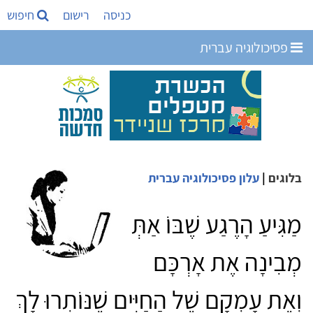
כניסה
רישום
חיפוש
פסיכולוגיה עברית
בלוגים
|
עלון פסיכולוגיה עברית
מַגִּיעַ הָרֶגַע שֶׁבּוֹ אַתְּ
מְבִינָה אֶת אָרְכָּם
וְאֶת עָמְקָם שֶׁל הַחַיִּים שֶׁנּוֹתְרוּ לָךְ