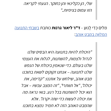
שלי, הן כקלינאי והן כחוקר. הגעתי לקריאה
הזו עמוס בציפיות.."
מִלִּים כְּדֵי לָנוּעַ -
ד"ר ליאור גרנות
כותבת
בשבחי התנועה
המלוּוָה במבט אוהב
:
"היכולת להיות בתנועה היא הבסיס שלנו
לגדול ולצמוח, להשתנות, לגלות את העצמי
שלנו בעולם. כדי שנאמין ביכולת של הנפש
שלנו לתנועה – אנחנו זקוקים לשאת בתוכנו
מבט אוהב, שילחש על אוזננו: "קדימה, את
יכולה", "אל תוותרי", "זה המצב עכשיו – אבל
הוא יכול להשתנות בכל רגע. בואי נראה מה
את יכולה לעשות כדי שזה יקרה". אלא
שהמבט האוהב הזה לא תמיד נמצא בתוכנו