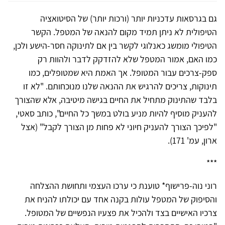
גם בגרסאות עדכניות יותר (ורכות יותר) של הסיטואציה
הטיפולית לא ניתן תמיד מקום להנאה של המטפל. הקשר
הטיפולי מומשג כאנלוגי לקשר בין אם לתינוקה חסר-הישע ולכן,
כמו האם, אמור המטפל שלא להזדקק לדבר ולהוות רק
ספק-צרכים עבור המטופל. אך האמת היא שמטופלים, כמו
תינוקות, צריכים להרגיש את ההנאה שלנו מנוכחותם. "לא זו
בלבד שהתינוק מתחיל את החיים בגישה מיטיבה, אלא שהצורך
להעניק מוסיף להיות מניע בולט במשך כל החיים", כותב סאטי,
"לפיכך הצורך להעניק חיוני לא פחות מן הצורך לקבל" (אצל
ארון, עמ' 171).
***
רוני נוה-פרישוף* טוענת כי ערכו העצמי ותחושת ההצלחה
והסיפוק של המטפל עולות בקנה אחד עם יכולתו להניח את
צרכיו האישיים בצד ולהכיל את פצעיו הנפשיים של המטופל.