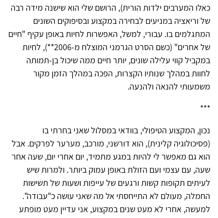
כאלו המערבים ילדות הורית), הרושם שלי הוא שישנה מידה רבה
של וריאציה במניעים לבחירה במקצוע ובסיפוקים השונים
המתגלמים בו. עבורי, למשל, האפשרות לחיות באופן עקיף "חיים
של אחרים" (כשם הסרט הגרמני המוצלח מ-2006**), לחיות
במקביל קווי עלילה שונים, יותר חיים ממה שיכול בן-תמותה
לחוות במהלך שנותיו הקצרות, הפכה במהלך הזמן מקור
משמעותי להנאה ולהנעה.
***
נכון, המקצוע הטיפולי, בוודאי במסלול שאני בחרתי בו
(פסיכולוגיה קלינית), הוא דורשני, מורכב, מערער לפרקים. אבל
הוא גם מאפשר לי להיות במגע מתמיד, יום אחרי יום, שעה אחר
שעה, עם עצמי ועם הזולת באופן עמוק ביותר. ולמרות שיש
לעיתים תקופות קשות ורגעים של עייפות ושעות של תשישות
החמלה, מעולם לא התייחסתי אל מה שאני עושה כ"עבודה".
למעשה, אחרי לא מעט שנים במקצוע, אני עדיין מעט מופתע