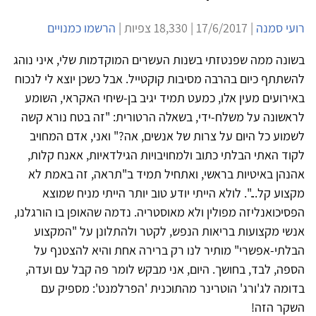
רועי סמנה
| 17/6/2017 | 18,330 צפיות |
הרשמו כמנויים
בשונה ממה שפנטזתי בשנות העשרים המוקדמות שלי, איני נוהג
להשתתף כיום בהרבה מסיבות קוקטייל. אבל כשכן יוצא לי לנכוח
באירועים מעין אלו, כמעט תמיד יגיב בן-שיחי האקראי, השומע
לראשונה על משלח-ידי, בשאלה הרטורית: "זה בטח נורא קשה
לשמוע כל היום על צרות של אנשים, אה?" ואני, אדם המחויב
לקוד האתי הבלתי כתוב ולמחויבויות הגילדאיות, אאנח קלות,
אהנהן באיטיות בראשי, ואתחיל תמיד ב"תראה, זה באמת לא
מקצוע קל...". לולא הייתי יודע טוב יותר הייתי מניח שמוצא
הפסיכואנליזה מפולין ולא מאוסטריה. נדמה שהאופן בו הורגלנו,
אנשי מקצועות בריאות הנפש, לקטר ולהתלונן על "המקצוע
הבלתי-אפשרי" מותיר לנו רק ברירה אחת והיא להצטנף על
הספה, לבד, בחושך. היום, אני מבקש לומר פה קבל עם ועדה,
בדומה לג'ורג' הוטרינר מהתוכנית 'הפרלמנט': מספיק עם
השקר הזה!