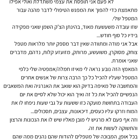
לא פעם אני תופסת את עצמי משתדלת ואולי אפילו
מתאמצת כדי להפוך את המפגש הטיפולי לדבר מהנה עבור
המטפל שלי.
שזו עובדה משעשעת מאוד, בהינתן הצ'ק השמן שאני מפקידה
בידיו כל סוף חודש...
אבל אני מודה ומתוודה שאין דבר מספק יותר מלראות מטפל
צוחק, מסוקרן, משועשע, מרותק, מזועזע קלות, נדהם, מדברים
שאני אומרת.
המאמץ הזה נובע נראה לי מאיזו חמלה/אמפטיה שלי כלפי
המטפל שעליו להכיל כל כך הרבה צרות של אנשים אחרים
והמחשבה של מאיפה בדיוק הוא שואב את האנרגיה ואת המשאבים
הנפשיים להכיל את כל זה ואיך הוא יכול שלא לסיים את יום
העבודה בתחושת מועקה כזו ששעות על גבי שעות ניפחו לו את
המוח וזרקו עליו כעסים, דיכאונות, עצבים, תסכולים...
וזה אף פעם לא מרגיש לי מובן מאליו שיש לו את הנכונות והרצון
והתשוקה לעשות את זה.
בכל אופן, המבוכה של מטפלים להודות שהם נהנים ממה שהם