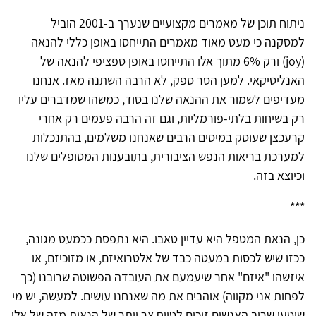
ניתוח תוכן של מאמרים מקצועיים שנערך ב-2001 הוביל
למסקנה כי מעט מאוד מאמרים התייחסו באופן כללי להנאה
(joy) ורק 6% מתוך אלו התייחסו באופן ספציפי להנאה של
האנליטיקאי. למען הסר ספק, לא הרבה השתנה מאז. אנחנו
מעדיפים לשמור את ההנאה שלנו בסוד, כמשהו שמדברים עליו
רק בשיחות בלתי-פורמליות, וגם זה הרבה פעמים רק אחרי
קרעכצן שעוסק במיסים הרבים שאנחנו משלמים, בהתנכלות
למערכת בריאות הנפש הציבורית, בתובענות המטופלים שלנו
וכיוצא בזה.
***
כן, הנאת המטפל היא עדיין טאבו. היא נתפסת ככמעט מגונה,
ככזו שיש לכסות במעטה כבד של אלטרואיזם, או מזוכיזם, או
איזשהו "איזם" אחר שיעמעם את העובדה הפשוטה שרובנו (כך
לפחות אני מקווה) אוהבים את מה שאנחנו עושים. למעשה, יש מי
שיטען שרוב האנשים זוכים לטווח צר יותר של הנאות מזה של אלו