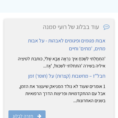
עוד בבלוג של רועי סמנה
אבות פגומים ופיגומים לאבהות - על אבות
מתים, 'מתים' וחיים
'הִתְחַלְתִּי לִשְׁכֺּחַ אֵיךְ נִרְאָה אַבָּא שֶׁלִּי', כותבת לטיציה
איליה בשירה 'התחלתי לשכוח', 'אָז...
חבל"ז – מחשבות (קצרות) על (חוסר) זמן
1 אומרים שעוד לא נולד המניאק שיעצור את הזמן,
אבל עם ההתקדמויות ופריצות הדרך הרפואיות
בשנים האחרונות...
חזרה לבלוג