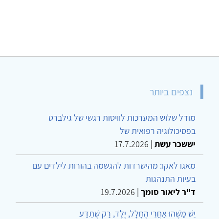
נצפים ביותר
מודל שלוש המערכות לוויסות רגשי של גילברט
בפסיכולוגיה רפואית של
יששכר עשת
|
17.7.2026
מאגו לאקו: מהישרדות להגשמה בהורות לילדים עם
בעיות התנהגות
ד"ר ליאור סומך
|
19.7.2026
יֵשׁ מַשֶּׁהוּ אַחֲרֵי הֶחָלָל, יֶלֶד, רַק שֶׁתֵּדַע