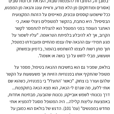
"במובן זה, התחברות להפנמות טובות, העלאת זכרונות טובים
(אסורים ומודחקים) מן הלא מודע, ורוויית עונג והנאה מן המפגש,
ככל שישמעו קוסמים ונכונים, מאיימים על הזהות המקצועית
הבסיסית". היא כותבת, בהקשר למטופלים ניצולי שואה, כי
האתגר העומד בפני המטפל הוא להצליח להתמסר לקשר
הקרוב, אך לא להיבלע בלפיתת הטראומה. "עליו לשמור על
מגע תמידי עם ההנאה שלו עצמו מהחיים ומעבודתו כמטפל,
תוך מתן רשות לעצמו להשתמש בהומור, בדמיון ובמשחק
ושעשוע, מבלי לחוש על כך בושה או אשמה".
בולאס, שמכיר גם הוא בחשיבות ההנאה בטיפול, מספר על
מטופל שהתקיף אותו בפנטזיות הזויות אך משעשעות על הקשר
שלהם ועורר בו צחוק. "כאשר 'התעלל' בי בפנטזיה, כשהוא שם
אותי ללעג, מה שגרם לי הנאה, הוא מצא הנאה בתוקפנות...
דרך נכונותי לשמש אובייקט, נכונות שהובעה, מבחינות אחדות,
באמצעות עליצות קלילה... היה המטופל מסוגל להמציא אותי
מחדש במפגשים" (עמ' 101). הדגש של בולאס הוא כמובן על