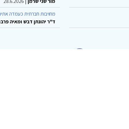
מור שני שרמן
|
28.6.2026
מחויבות חברתית כעמדה אתית
ד"ר יהונתן דבש ומאיה פרבר
© 2002-2026 כל הזכויות שמורות
רו קשר
הצהרת נגישות
אמנת שימוש
מדיניות פרטיות
מפת אתר
Powered by
w3.css