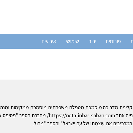
ת
פורומים
יריד
שימושי
אירועים
ת קלינית מדריכה מוסמכת מטפלת משפחתית מוסמכת ממקימות ומנה
"מענה" - שירותי ייעוץ והפנייה אתר https://neta-inbar-saban.com/ מחברת הס
 המרכיבים את עוצמתו של עם ישראל" והספר "מחול...