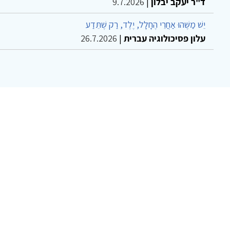
ד"ר יעקב יבלון
|
9.7.2026
יֵשׁ מַשֶּׁהוּ אַחֲרֵי הֶחָלָל, יֶלֶד, רַק שֶׁתֵּדַע
עלון פסיכולוגיה עברית
|
26.7.2026
צ