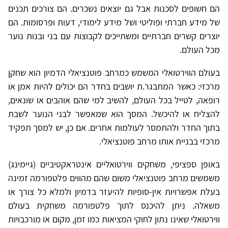
הם חשופים לסכנות אבל גם יוצאים נשכרים. הם צורכים תכנים
של מידע חברתי ופוליטי ושל מידע לימודי, דעות ופרסומות. הם
יוצרים קשרים חברתיים ומשתייכים לקבוצות עם בני ובנות נוער
מכל העולם.
בעולם הווירטואלי המשמש כמרחב פוטנציאלי הדמיון הוא שחקן
מרכזי: כאשר המתבגר.ת יושבים בחדר הם יכולים להיות אמן או
רופאה, לטייל בכל העולם, להשיב למי שהם אוהבים או שונאים,
להצליח או להיכשל. המסך הוא שמאפשר לבני הנוער לשבת
בתוך החדר ולהתמסר לעולמות אחרים. אם כן, יש למסך תפקיד
מרכזי בבניית אותו מרחב פוטנציאלי.
באופן ספציפי, משחקים ווירטואליים אינטראקטיביים (גיימינג)
משמשים מרחב פוטנציאלי משום שהם מהווים פלטפורמה זמינה
בעלת אפשרויות אין-סופיות להיעזר בדמיון ולמלא כל צורך או
משאלה. ניתן להיכנס לתוך פלטפורמה משחקית בעולם
ווירטואלי שאינו נתון לחוקי המציאות כמו זמן, מקום או מורכבויות