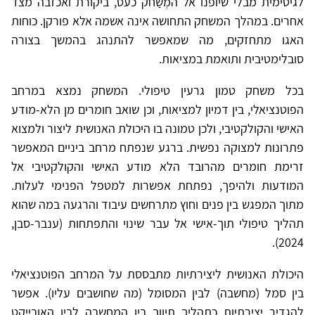
לגיטימית מבלי שיופנו אל המְשַׂחק כעס, ביקורת ואכזבה מצד
אחרים. במהלך המשחק התחושה אינה אשמה אלא פורקן. כוחות
האגו מתחזקים, מה שמאפשר להתנהג בהמשך בצורה
סובלימטיבית ותואמת במציאות.
בכל משחק טמון גרעין טיפולי. המשחק נמצא במרחב
הפוטנציאלי, בין דמיון למציאות, וכן שואב חומרים מן הלא-מודע
האישי והקולקטיבי, ולכן טמונה בו היכולת האנושית ליצור ולמצוא
פתרונות למצוקה נפשית. ברגע שנפתח מרחב ביניים המאפשר
זרימת חומרים מהרובד הלא מודע האישי והקולקטיבי אל
המודעות ולהיפך, נפתחת אפשרות למטפל הפנימי לעלות.
מתוך המפגש בין פנים וחוץ מתרחשים עיבוד והרגעה במה שהוא
תהליך טיפולי תוך-אישי אל עבר שינוי והתפתחות (ענבר-סבן,
2024).
היכולת האנושית ליצירתיות מתבססת על המרחב הפוטנציאלי
בין סמל (מחשבה) לבין המסומל (מה שחושבים עליו). אפשר
להגדיר יצירתיות כתהליך תיווך בין המחשבה לבין האובייקט