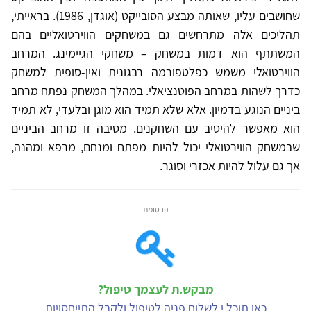
שחושבים עליו, שאותה מבצע הסובייקט (אוגדן, 1986). בראייתי,
תהליכים אלה מתרחשים גם במשחקים הווירטואליים בהם
המשתתף הוא דמות במשחק – משחקי הגיימינג. המרחב
הווירטואלי משמש כפלטפורמה רבגונית ואין-סופית למשחק
כדרך לשהות במרחב הפוטנציאלי. במהלך המשחק נפתח מרחב
ביניים הנוגע בדמיון. אלא שלא תמיד הוא מוגן ובלעדי, לא תמיד
הוא מאפשר להיטיב עם השחקנים. מסיבה זו מרחב הביניים
שבמשחק הווירטואלי יכול להיות מפתח ומנחם, מרפא ומהנה,
אך גם עלול להיות אכזרי וסוגר.
- פרסומת -
מבקש.ת לעצמך טיפול?
כאן תוכל.י לשלוח פניה לטיפול ולקבל התייחסויות