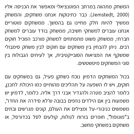
המשחק מתהווה במרחב הפוטנציאלי ומאפשר את הכניסה אליו
(Jemstedt, 2000). כבר כתינוקות אנחנו משחקים, והמשחק
ממשיך להיות חלק מחיינו גם בהמשך. ממשחקים מוטוריים
אנחנו עוברים למשחקי חשיבה, ממשחק בודד עוברים למשחק
חברתי, ממשחק פשוט מתפתחים למשחק מורכב המכיל חוקים
רבים. ניתן להבחין בין משחקים עם חוקים לבין משחק סימבולי
שמשקף את המציאות הסובייקטיבית, אך לעיתים הגבולות בין
סוגי המשחקים מיטשטשים.
בכול המשחקים הדמיון נוכח כשחקן פעיל, גם במשחקים עם
חוקים, ויש לו השפעה על תהליכים מהותיים כמו היכולת לתכנן,
כלומר להציב מטרה ולהגדיר אבני דרך אליה. כלומר, לדמיון יש
משמעות בין אם הילדים נוזפים בבובה ש'לא סידרה את החדר',
משמשים כגיבורי-על ומצילים את העולם, קונים מגרשים ובתים
ב"מונופול", חופרים בורות לגולות, קולעים לסל בכדורסל, או
משחקים במשחקי מחשב.