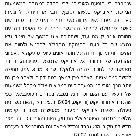
ש'מחבר' בין הופעת האובייקט לבין הקלה במצוקה. המשמעות
הניתנת לאובייקט כלשהו (מוצץ, דובי או חיתול, לדוגמה)
כאובייקט מעבר אשר מהווה מעין תחליף זמני להורה מתרחשת
כאשר מתחילה לחלחל ההרגשה וההבנה כי הסימביוזה עם
ההורה אינה קיימת עוד, ושההורה אינו המשך של תינוק ולא
נמצא שם כל העת. התינוקת מתחילה להרגיש ולחוות את
ההיפרדות ומתוך חרדה של חוסר אונים קיומי מתיקה את אפיוני
ההרגעה של ההורה אל אובייקט שנמצא בסביבתה. הדבר
מאפשר לה לחכות להורה ולהקלה שהוא מביא עמו, תחילה
למשך כמה שניות, לאחר מכן למשך כמה דקות ולאחר מכן גם
יותר מכך. אובייקט המעבר קיים במציאות אולם מקבל משמעות
של הקשר עם האם וכך הוא נמצא במרחב הפוטנציאלי כפי
שהגדיר אותו וויניקוט (וויניקוט, 2004). במצב רצוי, האם משתפת
פעולה ביצירת אובייקט המעבר ומאפשרת מצב בו קיימים
שלושה במרחב הפוטנציאלי: התינוק, האם והאובייקט. זהו מצב
חדש לתינוק בו הוא נפרד ונבדל מהאם וגם מחובר אליה בעזרת
אובייקט המעבר (סולן, 2007).