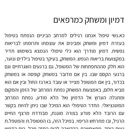
דמיון ומשחק כמרפאים
כא.נשי טיפול אנחנו רגילים למרחב הביניים הנפתח בטיפול
בעזרת דמיון ומשחק ומבינים את עוצמתו ותרומתו לבריאות
נפשית. דמיון מודרך הוא כלי טיפולי הנמצא בשימוש תדיר
במקצועות בריאות הנפש. המשחק, בעיקר בטיפול בילדים ונוער,
הוא חלק מההתפתחות של המטופל, גם ברגעים השגרתיים וגם
ברגעי הקסם שבו. בין אם מדובר במשחק קופסה או במשחק
בכדור, בין אם המטופל מצייר או עובד בארגז החול ובין אם הוא
מביא חלום, באמצעות המשחק נפתח המרחב של הזמן והמקום
ומתגלה הערוץ אל הדמיון ואל הלא מודע, נפתח המרחב
הפוטנציאלי. החדר הטיפולי הוא המיכל שבו ניתן להיות בקשר
עם הרובד הלא מודע בצורה מוגנת, מבודדת מרצף החיים
הרגיל, ובו מתרחש הריפוי. במיכל הזה, בו המטופל.ת והמטפל.ת
נעים ביחד, מתאפשרת ההקשבה לכוח החזק מכל, כוח הדמיון