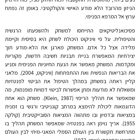
הניזון מהרובד הלא מודע האישי והקולקטיבי. באופן זה נפתח
ערוץ אל המרפא הפנימי.
פסיכואנליטיקאים התייחסו למשחק ולהשפעתו הרגשית
והטיפולית. על פי וויניקוט היכולת לשחק היא בסיסית וקיימת
מלידה אצל כל אדם. המשחק מארגן את הלא-מודע תוך
יצירתיות המאפשרת בניית תבניות חשיבה חדשות, מקוריות
ומקדמות. המשחק מאפשר את הנעת החיוניות הפנימית ומניע
את הבריאות הנפשית ואת ההתפתחות (וויניקוט, 2004). מלאני
קליין ראתה במשחק במהלך הטיפול את הביטוי לפנטזיות
ומשאלות לא מודעות ומתן אפשרות לביטוי דמויות מופנמות, מה
שמאפשר את תהליך הריפוי (Klein, 1987). משחק הוא אחת
הדוגמאות ליכולת להימצא במרחב קוגניטיבי ורגשי בו זמנית
במציאות ובדמיון ובו מתהווה המציאות הסובייקטיבית (קולקה
1955). אריך נוימן ראה בפנטזיה שמאפשר המשחק תהליך בו
מתרחשת תקשורת בין העולם הסמלי המאגי-מיתי לבין העולם