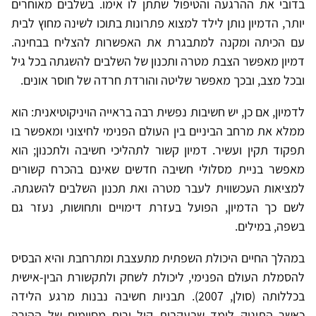
בדובי את ההרגעה והטיפול שתתן לו אימו. בשלבים מאוחרים
יותר, הדמיון נותן לילד למצוא פתרונות בתוכו לשינה מחוץ לבית
עם הכיתה ומקנה למתבגרת את האפשרות להצליח בבחינה.
דמיון מאפשר הצבת מטרה ותכנון של השלבים להשגתה בכל גיל
ובכל מצב, ובכך מאפשר שליטה והורדת חרדה של חוסר אונים.
לדמיון, אם כן, יש חשיבות נפשית רבה בראייה הויניקוטיאנית: הוא
ממלא את מרחב הביניים בין העולם הפנימי לחיצוני ומאפשר בו
תפקוד תקין ועשיר. דמיון קשור לתהליכי חשיבה ולתכנון; הוא
מאפשר בניית מסלולי חשיבה חדשים שאינם בהכרח קשורים
למציאות העכשווית לעבר מטרה ואת תכנון השלבים להשגתה.
לשם כך הדמיון, הפועל בעזרת דימויים ותחושות, נעזר גם
בשפה, במילים.
במהלך החיים היכולת השפתית מתעצבת ומתרחבת והיא הבסיס
להסמלת העולם הפנימי, ליכולת לשחק ולתקשורת הבין-אישית
בכללותה (סולן, 2007). תבניות חשיבה נבנות מרגע הלידה
כאשר התינוק לומד שבעקבות קול וריח מסוימים של ההורה