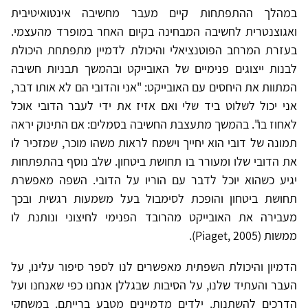
במהלך ההתפתחות קיים מעבר מחשיבה אינטואיטיבית
ואגוצנטרית לחשיבה המבחינה בקיום האחר במופרד מהעצמי.
בעזרת המרחב הפוטנציאלי והיכולת לדמיין מתפתחת היכולת
לבנות ייצוגים פנימיים של האובייקט ובהמשך תבניות חשיבה
המתוות את היחסים עם האובייקט: "אני והדובי הם לא אותו דבר,
אני יכול לשלוט ביד שלי ואם אזיז את ידי לעבר הדובי אוכל
לאחוז בו". בהמשך מתעצבת החשיבה בסמלים: אם התינוק יראה
תמונה של דובי הוא יחייך וישמח לראות משהו מוכר, שמזכיר לו
את הדובי שלו ומעורר בו תחושת ביטחון. שלב נוסף בהתפתחות
יגיע כשהוא יוכל לדבר עם הוריו על הדובי. השפה מאפשרת
תחושת ביטחון והופכת לסימבול בעל משמעות רגשית ובכך
מעבירה את האובייקט מהרובד הפנימי לחיצוני ונותנת לו
ממשות (Piaget, 2005).
הדמיון והיכולת השפתית מאפשרים לנו לספר סיפור עלינו, על
העבר והעתיד שלנו, על הסיבות שבגללן אנחנו כפי שאנחנו ועל
הדרכים להשתנות. ילדים מדמיינים מטבע ברייתם. במשחקי