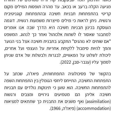
מגיעה הקלה ברעב או בכאב. עד מהרה תופסות המילים מקום
קריטי בהתפתחות תבניות חשיבה ובהתפתחות קוגניטיבית
ורגשית. ניתן לראות כי מילים מייצרות משמעות רגשית. דוגמה
העוסקת בכינון תבניות חשיבה היא הדרך שבה אנו אומרים
למתבגר שאסור לו לשתות אלכוהול ואחר כך לנהוג. המשפט
"אם שותים לא נוהגים" התקבע בתבנית חשיבה אצל בני הנוער
והפך להיות סימבול ללקיחת אחריות על העצמי ועל אחרים,
ליכולת לשלוט על המאוויים, לבגרות ולבשלות של אדם שניתן
לסמוך עליו (ענבר-סבן, 2022).
בהקשר של פסיכולוגיה התפתחותית, פיאז'ה, שכתב על
התפתחות החשיבה, התייחס ליחסי הגומלין בין התפתחות השפה
להתפתחות החשיבה. הוא טוען כי תינוקות נולדים עם תבניות
חשיבה אליהן הם מטמיעים גירויים ומצבים ורגשות
(assimilation) ואף משנים את התבנית כך שתתאים למציאות
(accommodation) (פיאז'ה, 1966).