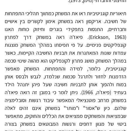
החיצוני והחברתי (נוימן, 1973).
תיאוריות קוגניטיביות ראו את המשחק כמתווך תהליכי התפתחות
של חשיבה. אריקסון ראה במשחק אימון לקשרים בין אישיים
וחברתיים, התנסות בתפקידי בוגרים וחיזוק כוחות האגו
(Erickson, 1963). פיאז'ה ראה במשחק דרך לפתרון
קונפליקטים פנימיים. על פי תפיסתו במהלך המשחק מוצגות
עמדות שונות המאתגרות את תבניות החשיבה הקיימות. כאשר
במהלך המשחק מושג פתרון לקונפליקט הוא מהווה שינוי סכמה
קוגניטיבית, כלומר, למידה והתפתחות. המשחק מאפשר
הזדמנות לחזור ולתרגל סכמות שנלמדו, לגבש ולבסס אותן
במוח ולהפוך אותן לתבניות חשיבה שעל פיהן יתנהל הילד
בעתיד (פיאז'ה, 1966). ניתן לומר כי במובן זה רואה פיאז'ה
במשחק מרחב פוטנציאלי המאפשר עיבוד רגשות וסובלימציה
שלהם. כיון ש"אסור" ו"מותר" במשחק אינם זהים לאלה
שבמציאות והמשחקים ממציאים את הכללים והחוקים, מתאפשר
ביטוי של מגוון דחפים ורגשות המבוטאים במשחק בצורה