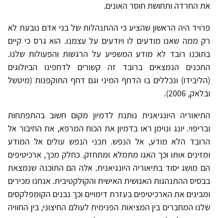
את החרדה ותחושת חוסר האונים.
פרויד היה הראשון שהציע כי ההתנהלות של בני אדם נובעת לא
רק ממה שאנו מודעים לו ויודעים על עצמנו. הוא גרס כי קיים
בתוכנו רובד לא מודע המשפיע על הרגשות והפעולות שלנו.
התכנים הנמצאים ברובד זה קשורים לדחפינו הביולוגים
(הליבידו) ונכללים בו הדחף המיני וגם דחף התוקפנות (מיטשל
ובלאק, 2006).
התיאוריה היונגיאנית נותנת לדמיון מקום חשוב בהתפתחות
ובריפוי. יונג ונוימן ראו בדמיון את הכוח המרפא, את החיבור אל
הרובד הלא מודע, אל הנפש. תכני הנפש עולים אל המודע
ומזינים אותו וכך האגו מתמלא ומתחזק. כחלק מכך, ארכיטיפים
הם מושג יסוד בתיאוריה היונגיאנית. אלה הם התוכנה שנמצאת
בבסיס ההתנהגות האנושית האישית והקולקטיבית. אנחנו מכירים
ומבינים את הארכיטיפים בעזרת דימויים וכך נבנים הקומפלקסים
שלנו המחברים בין המציאות הפנימית לעולם החיצוני, בין החוויה