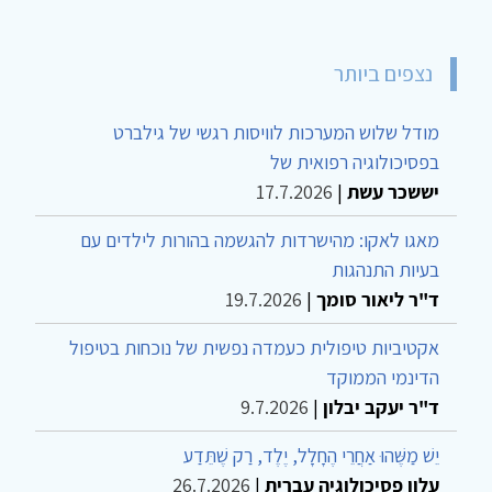
נצפים ביותר
מודל שלוש המערכות לוויסות רגשי של גילברט
בפסיכולוגיה רפואית של
יששכר עשת
|
17.7.2026
מאגו לאקו: מהישרדות להגשמה בהורות לילדים עם
בעיות התנהגות
ד"ר ליאור סומך
|
19.7.2026
אקטיביות טיפולית כעמדה נפשית של נוכחות בטיפול
הדינמי הממוקד
ד"ר יעקב יבלון
|
9.7.2026
יֵשׁ מַשֶּׁהוּ אַחֲרֵי הֶחָלָל, יֶלֶד, רַק שֶׁתֵּדַע
עלון פסיכולוגיה עברית
|
26.7.2026