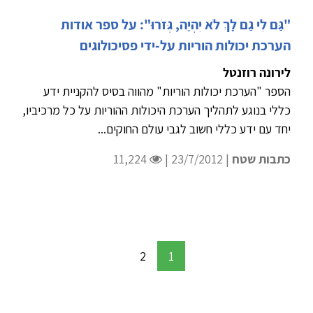
"גַּם לִי גַם לָךְ לֹא יִהְיֶה, גְּזֹרוּ": על ספר אודות
הערכת יכולות הוריות על-ידי פסיכולוגים
לירונה רוזנטל
הספר "הערכת יכולות הוריות" מהווה בסיס להקניית ידע
כללי בנוגע לתהליך הערכת היכולות ההוריות על כל מרכיביו,
יחד עם ידע כללי חשוב לגבי עולם החוקים...
כתבות שטח
| 23/7/2012 |
11,224
2
1