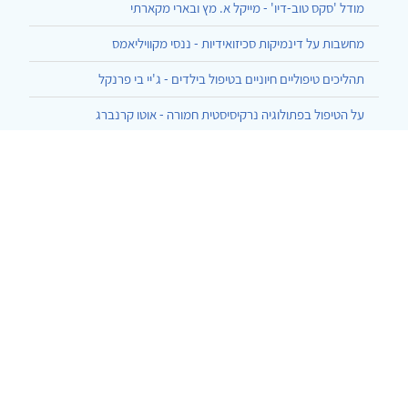
מודל 'סקס טוב-דיו' - מייקל א. מץ ובארי מקארתי
מחשבות על דינמיקות סכיזואידיות - ננסי מקוויליאמס
תהליכים טיפוליים חיוניים בטיפול בילדים - ג'יי בי פרנקל
על הטיפול בפתולוגיה נרקיסיסטית חמורה - אוטו קרנברג
הרצף בן ארבעת האשכולות ליחסי גוף-נפש - עזרא, המרמן, שחר
התגלמות של העברה והעברה-נגדית בסוף השעה - גלן גבארד
כיצד אני מדבר עם מטופליי - תומאס אוגדן
© 2002-2026 כל הזכויות שמורות