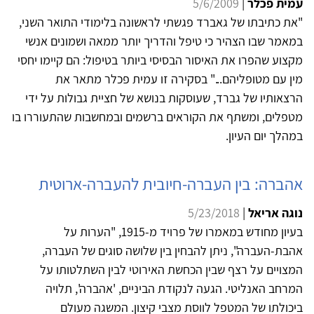
עמית פכלר
|
5/6/2009
"את כתיבתו של גאברד פגשתי לראשונה בלימודי התואר השני,
במאמר שבו הצהיר כי טיפל והדריך יותר ממאה ושמונים אנשי
מקצוע שהפרו את האיסור הבסיסי ביותר בטיפול: הם קיימו יחסי
מין עם מטופליהם..." בסקירה זו עמית פכלר מתאר את
הרצאותיו של גברד, שעוסקות בנושא של חציית גבולות על ידי
מטפלים, ומשתף את הקוראים ברשמים ובמחשבות שהתעוררו בו
במהלך יום העיון.
אהברה: בין העברה-חיובית להעברה-ארוטית
נוגה אריאל
|
5/23/2018
בעיון מחודש במאמרו של פרויד מ-1915, "הערות על
אהבת-העברה", ניתן להבחין בין שלושה סוגים של העברה,
המצויים על רצף שבין הכחשת האירוטי לבין השתלטותו על
המרחב האנליטי. הגעה לנקודת הביניים, 'אהברה', תלויה
ביכולתו של המטפל לווסת מצבי קיצון. המשגה מעולם