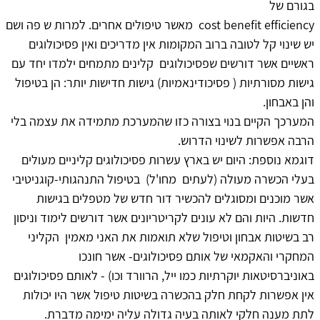
בגורם של
cost benefit efficiency מאשר טיפולים אחרים. למרות ש פה ושם
יש שינוי קל לטובה ברוב המקומות אין מדריכים ואין פסיכולוגים
ראשיים אשר דורשים שפסיכולוגים קלינים מתמחים ילמדו יחד עם
גישות מסורתיות ( פסיכודינאמיות) גישות חדישות יותר: הן בטיפול
והן באבחון.
המערכך הקיים בנוי בצורה כזו שהמערכת מתמידה את עצמה בלי
הרבה אפשרות לשינוי הדרוש.
דוגמא נוספת: היום יש בארץ עשרות פסיכולוגים קליניים מעולים
בעלי הכשרה מעולה (לעתים מחו'ל) בטיפול התנהגותי-קוגניטיבי
אשר מוכנים ומסוגלים להכשיר דור חדש של מטפלים בגישות
חדשות. היות והם לא עונים לקריטריונים אשר דורשים לימוד וניסון
רב בשיטות אבחון וטיפול שלא תואמות את האני מאמין הקליני
המחקרי והאקמאי של אותם פסיכולוגים- אשר חונכו
באוניברסיטאות יוקרתיות כמו ייל, הרוורד וכו) - לאותם פסיכולוגים
אין אפשרות לקחת חלק בהכשרה בשיטות טיפול אשר היו יכולות
לתת מענה חלקי לאותה בעיה גדולה עליה ימימה מדברת.