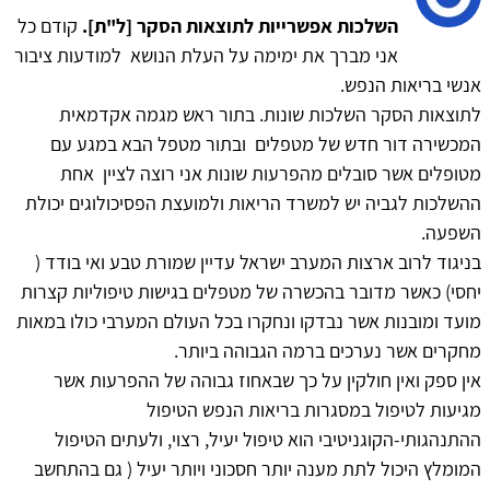
השלכות אפשרייות לתוצאות הסקר [ל"ת].
קודם כל
אני מברך את ימימה על העלת הנושא למודעות ציבור
אנשי בריאות הנפש.
לתוצאות הסקר השלכות שונות. בתור ראש מגמה אקדמאית
המכשירה דור חדש של מטפלים ובתור מטפל הבא במגע עם
מטופלים אשר סובלים מהפרעות שונות אני רוצה לציין אחת
ההשלכות לגביה יש למשרד הריאות ולמועצת הפסיכולוגים יכולת
השפעה.
בניגוד לרוב ארצות המערב ישראל עדיין שמורת טבע ואי בודד (
יחסי) כאשר מדובר בהכשרה של מטפלים בגישות טיפוליות קצרות
מועד ומובנות אשר נבדקו ונחקרו בכל העולם המערבי כולו במאות
מחקרים אשר נערכים ברמה הגבוהה ביותר.
אין ספק ואין חולקין על כך שבאחוז גבוהה של ההפרעות אשר
מגיעות לטיפול במסגרות בריאות הנפש הטיפול
ההתנהגותי-הקוגניטיבי הוא טיפול יעיל, רצוי, ולעתים הטיפול
המומלץ היכול לתת מענה יותר חסכוני ויותר יעיל ( גם בהתחשב