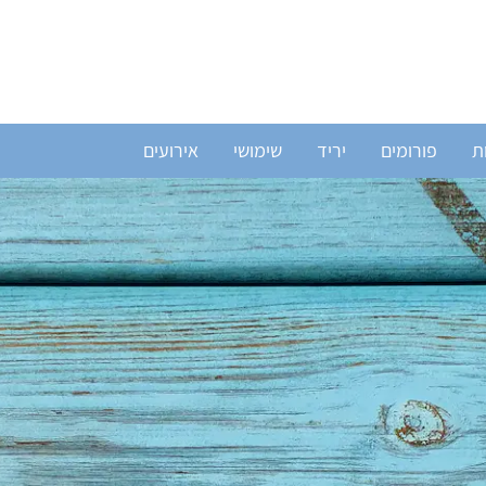
ת
פורומים
יריד
שימושי
אירועים