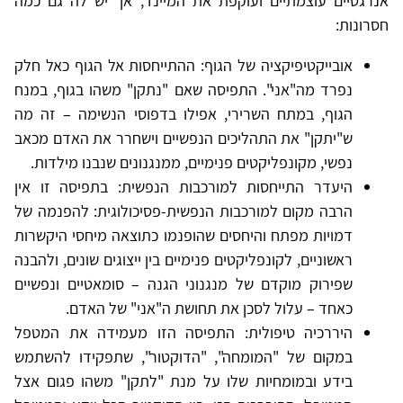
אנרגטיים עוצמתיים ועוקפת את המיינד, אך יש לה גם כמה
חסרונות:
אובייקטיפיקציה של הגוף: ההתייחסות אל הגוף כאל חלק
נפרד מה"אני". התפיסה שאם "נתקן" משהו בגוף, במנח
הגוף, במתח השרירי, אפילו בדפוסי הנשימה – זה מה
ש"יתקן" את התהליכים הנפשיים וישחרר את האדם מכאב
נפשי, מקונפליקטים פנימיים, ממנגנונים שנבנו מילדות.
היעדר התייחסות למורכבות הנפשית: בתפיסה זו אין
הרבה מקום למורכבות הנפשית-פסיכולוגית: להפנמה של
דמויות מפתח והיחסים שהופנמו כתוצאה מיחסי היקשרות
ראשוניים, לקונפליקטים פנימיים בין ייצוגים שונים, ולהבנה
שפירוק מוקדם של מנגנוני הגנה – סומאטיים ונפשיים
כאחד – עלול לסכן את תחושת ה"אני" של האדם.
היררכיה טיפולית: התפיסה הזו מעמידה את המטפל
במקום של "המומחה", "הדוקטור", שתפקידו להשתמש
בידע ובמומחיות שלו על מנת "לתקן" משהו פגום אצל