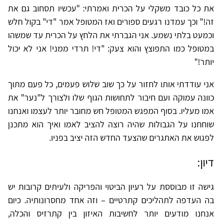
את כל כובד משקלי על הכרית ואמרתי: "עכשיו תסחוב גם את
זה!" וכך עמדנו רגעים ספורים ואז המטופל אמר "די" בקול חלש
וכמעט בלתי נשמע. אני הגברתי את הלחץ על הכרית עד שמשהו
במטופל כמו התפוצץ והוא צעק: "די! תרדי ממני! אני לא יכול
יותר!"
אני עודדתי אותו לחזור על כך שוב שלוש פעמים, כל פעם מתוך
כוונה עמוקה ועם חיבור לתחושות הגוף שלו ולצורך ל"נער" את
אמו מעליו. בסוף המפגש המטופל חש מחובר יותר לעצמו ואנחנו
שוחחנו על הגבולות שהיה רוצה להציב לאמו ואיך הוא מתכנן
לפגוש את האתגרים שהצעד החדש הזה יציב בפניו.
דיון:
גישה זו מבוססת על רעיון הביטוי והפריקה ולעיתים קרובות יש
בה העדפה לתהליכים קתרטיים – וזה אחד מחסרונותיה. כיום
אנחנו מודעים יותר לחשיבות האיזון בין קתרזיס והכלה,