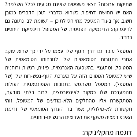
שתיקות ארוכות? חצאי משפטים שאינם מגיעים לכלל השלמה?
האם יש תחושת דחיפות כשהוא מדבר? תוכן הדברים כמובן
חשוב, אך בעוד המטפל מתייחס לתוכן – תשומת לבו נתונה גם
לדינמיקה: הדינמיקה הפנימית של המטופל ודינמיקת היחסים
בחדר.
המטפל עובד גם דרך הגוף שלו עצמו על ידי כך שהוא עוקב
אחרי התגובות הסומאטיות שלו לנוכחותו הסומאטית של
המטופל, ומתעניין בהשפעה האנרגטית, פיזית, רגשית ורוחנית
שיש למטופל המסוים הזה על מערכת הגוף-נפש-רוח שלו (של
המטפל). המטפל משתמש בתגובות הספונטאניות העולות
מהמערכת שלו כמקור לאינפורמציה, לרוב בלתי מודעת,
המתקשרת אליו מהחלקים הלא-מודעים של המטופל. זוהי
תקשורת לא-מילולית, אשר בה הערוץ הסומאטי של זרימת
האינפורמציה משקף את הערוצים הרגשיים-רוחניים.
דוגמה מהקליניקה: