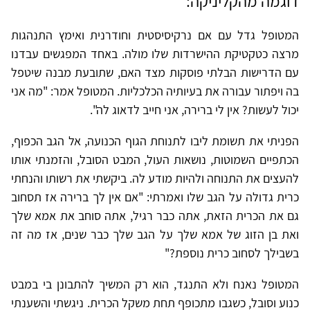
דוגמה מהקליניקה:
המטופל גדל עם אם נרקיסיסטית וחודרנית ואימץ התנהגות
מרצה כטקטיקת ההישרדות שלו מולה. באחד המפגשים עבדנו
עם הדרישות הבלתי פוסקות מצד האם, שתובעת מבנה שיטפל
בה ויפתור עבורה את בעיותיה הכלכליות. המטופל אמר: "מה אני
יכול לעשות? אין לי ברירה, אני חייב לדאוג לה".
הפניתי את תשומת ליבו לתנוחת הגוף הכנועה, אל הגב הכפוף,
הכתפיים השמוטות, נושאות העול, המבט הסובל, והזמנתי אותו
להעצים את התנוחה ולהיות מודע לה. ביקשתי את רשותו והנחתי
כרית גדולה על הגב שלו ואמרתי: "אם אין לך ברירה אז תסחוב
גם את הכרית הזאת, אתה כבר רגיל, אתה סוחב את אמא שלך
ואת בן הזוג של אמא שלך על הגב שלך כבר שנים, אז מה זה
בשבילך לסחוב כרית נוספת?"
המטופל נאנח ולא התנגד, הוא רק המשיך להתבונן בי במבט
כנוע וסובל, כשגבו מתכופף תחת משקל הכרית. ניגשתי והשענתי