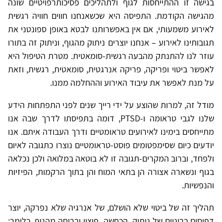
בגישה זו ההתייחסות לגוף ולתהליכים פסיכותרפויטיים שונה
מהגישה הקודמת. התפיסה היא שכשאנחנו חווים חוויה רגשית
לאירוע משמעותי, אם אין באפשרותנו לבטא באופן ספונטני את
תגובותינו לאירוע – אנחנו יוצרים ניתוק מהגוף, וניתוק זה בתורו
עוזר לנו להתנתק מהבעה רגשית-סומאטית. מטרת הטיפול היא
לאפשר ביטוי ופריקה, פריקה אנרגטית, סומאטית, רגשית, וזאת
על מנת לאפשר את עיבוד האירוע וההחלמה ממנו.
מודל זה, למרות שהוצע על ידי רייך שנים לפני התפתחות הידע
שלנו לגבי טראומה ו-PTSD, דומה בתפיסתו לדרך שבה אנו
מתייחסים בימינו לאירועים טראומטיים ודרך העבודה איתם. אנו
יודעים כיום שסימפטומים פוסט-טראומטיים נוצרו כתגובה לאיום
ולפחד, וברוב המקרים-תגובה זו לא בוטאה במלואה ולכן נכלאה
בגוף ונשארה אצורה הן בתאי המוח והן בתוך הרקמות, הפיזיות
והנפשיות.
תהליך זה של ביטוי שלא הושלם, של אנרגיה שלא נפרקה, יוצר
דפוסים כרוניים של ניתוק, הכחשה, פיצוי ובריחה מהגוף, כלומר: