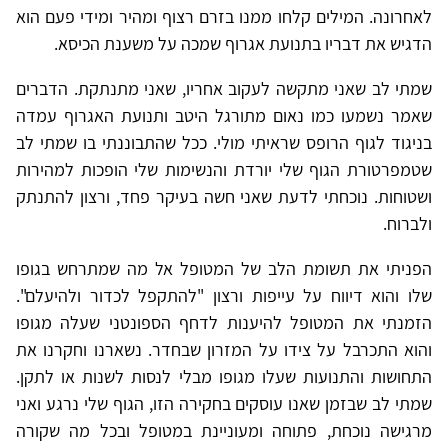
לאחרונה. המילים קלחו ממנו בזרם רצוף ומהיר ומידי פעם הוא
הדגיש את דבריו בתנועת אגרוף שמכה על משענת הכיסא.
שמתי לב שאני מתקשה לעקוב אחריו, שאני מתנתקת. הדברים
שאמר נשמעו כמו נאום מתורגל היטב ותנועת האגרוף עמדה
בניגוד לגוף הרופס שראיתי מולי. ככל שהתבוננתי בו שמתי לב
שטמפרטורת הגוף שלי יורדת והנשימות שלי הופכות למהירות
ושטוחות. נוכחתי לדעת שאני חשה בעיקר פחד, ורצון להתנתק
ולברוח.
הפניתי את תשומת הלב של המטופל אל מה שמתרחש בגופו
שלו והוא דיווח על עייפות ורצון "להתקפל לכדור ולהיעלם".
הזמנתי את המטופל להיענות לדחף הספונטני שעלה מגופו
והוא התכרבל על צידו על המזרון שבחדר. נשארנו וחקרנו את
התחושות והתנועות שעלו מגופו מבלי לנסות לשנות או לתקן.
שמתי לב שבזמן שאנו עוסקים בחקירה הזו, הגוף שלי נרגע ואני
מרגישה נוכחת, פתוחה ומעוניינת במטופל ובכל מה שקורה