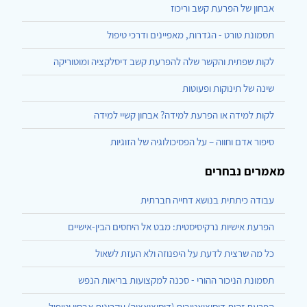
אבחון של הפרעת קשב וריכוז
תסמונת טורט - הגדרות, מאפיינים ודרכי טיפול
לקות שפתית והקשר שלה להפרעת קשב דיסלקציה ומוטוריקה
שינה של תינוקות ופעוטות
לקות למידה או הפרעת למידה? אבחון קשיי למידה
סיפור אדם וחווה – על הפסיכולוגיה של הזוגיות
מאמרים נבחרים
עבודה כיתתית בנושא דחייה חברתית
הפרעת אישיות נרקיסיסטית: מבט אל היחסים הבין-אישיים
כל מה שרצית לדעת על היפנוזה ולא העזת לשאול
תסמונת הניכור ההורי - סכנה למקצועות בריאות הנפש
הפרעת זהות דיסוציאטיבית (דיסוציאציה) עקרונות אבחון וטיפול