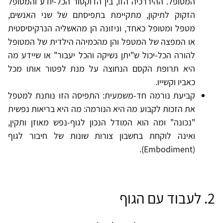
המטופל. ההיררכיה הזו, בין הדוקטור הכל-יודע והמטופל
הזקוק לתיקון, מתקיימת בתפיסתם של שני האנשים,
מטפל ומטופל כאחד, וניזונה הן מהאשליה הנרקיסיסטית
או המפצה של המטפל והן מהכמיהה הילדית של המטופל
להורה הכל-יכול ש"יתן נשיקה והכל יעבור" או שיידע מה
היא תרופת הקסם הנחוצה על מנת לפטור אותו מכל
כאביו וקשייו.
קביעת נורמה חד-משמעית: התפיסה הזו נותנת למטפל
את הזכות לקבוע מה היא הנורמה: מה היא בריאות נפשית
"נכונה" ומה הוא המודל הנכון לגוף-נפש מאוזן ותקין,
ואינה לוקחת בחשבון צורות שונות של חיבור לגוף
(Embodiment).
2. לעבוד עם הגוף