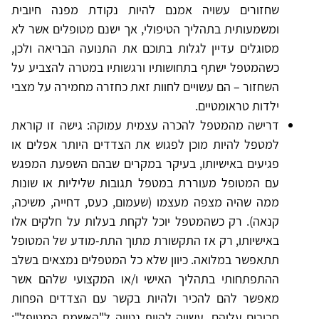
שחזורים עשויה אמנם להיות נקודת מפנה חיובית
ומשמעותית בתהליך הטיפולי, אך ישנם מטופלים אשר לא
מסוגלים עדיין לגלות בתוכם את התנועה הבריאה ולכן,
כשהמטפל ישתף בתחושותיו ורגשותיו במטרה להצביע על
השחזור – הם עשויים לחוות זאת כחזרה מחמירה על מצבי
ילדות טראומטיים.
דרישה מהמטפל להכרה עצמית עמוקה: גישה זו קוראת
למטפל להיות מוכן לפגוש את הצדדים היותר אפלים או
פגיעים באישיותו, בעיקר במקרים שבהם השפעת המפגש
עם המטופל מעוררת במטפל תגובות שליליות או שונות
ממה שהיה מצפה מעצמו (שעמום, כעס, דחייה, משיכה,
קנאה). רק כשהמטפל יוכל לקחת בעלות על חלקים אלו
באישיותו, רק אז התקשורת מתוך התת-מודע של המטופל
תתאפשר במלואה. כיוון שלא כל המטפלים נמצאים בשלב
ההתפתחותי בתהליך האישי ו/או המקצועי שלהם אשר
מאפשר להם להכיר ולהיות בקשר עם הצדדים הפחות
חביבים עליהם, עשויה להיות נטייה ל"האשמת המטופל":