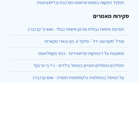
תפקיד התקווה בפוסט טראומה מורכבת ובדיסוציאציה
סקירות מאמרים
הפרעת אישיות גבולית וארגון אישיות גבולי - אוטו פ' קרנברג
מודל 'סקס טוב-דיו' - מייקל א. מץ ובארי מקארתי
מחשבות על דינמיקות סכיזואידיות - ננסי מקוויליאמס
תהליכים טיפוליים חיוניים בטיפול בילדים - ג'יי בי פרנקל
על הטיפול בפתולוגיה נרקיסיסטית חמורה - אוטו קרנברג
הרצף בן ארבעת האשכולות ליחסי גוף-נפש - עזרא, המרמן, שחר
התגלמות של העברה והעברה-נגדית בסוף השעה - גלן גבארד
כיצד אני מדבר עם מטופליי - תומאס אוגדן