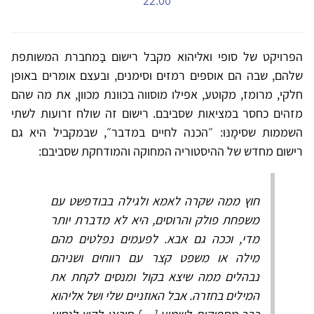
22:00
הפרויקט של סופי ואליהוא מקבל רישום בַּמחברת המשותפת
שלהם, שבה הם אוספים רמזים וסימנים, ובעצם אומרים באופן
חלקי, מרומז, מקוטע, אפילו מוסווה בכוונת מכוון, את מה שהם
מזהים כחסר במציאות שסביבם. רישום זה שולח זרועות לשתי
השממות שסימָנּוּ: ״הכנה לחיים במדבר״, שבמקביל היא גם
רישום מחדש של ההיסטוריה המחוקה והמודחקת שסביבם:
חוץ ממה שקרה לאמא ולגילה בבודפשט עם
משפחת פולק והרוסים, היא לא מדברת יותר
מדי, וככה גם אבא. לפעמים נפלטים מהם
מילה או משפט קצר עם רווחים ושניהם
נבהלים ממה שיצא בקול ומנסים לקחת את
המילים בחזרה. אבל האוזניים שלי ושל אליהוא