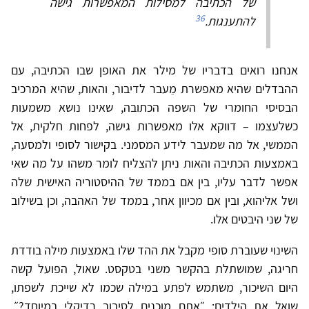
של הכתיבה למסילות המאפשרות גישה
36
להתענגות.
אנחנו רואים בדבריו של מילר את האופן שבו הכתיבה, עם
ההבדלים שהיא מאפשרת מֵעבר לדיבור, והאות, שהיא המרכיב
הבסיסי החומרי של השפה הכתובה, שאינו נושא משמעות
כשלעצמו – דווקא אלו מאפשרות גישה, לפחות חלקית, אל
הממשי, אל מה שמעבר לידע המסמני. בקישור לסופי ולמסעה,
באמצעות הכתיבה והאות ניתן להצליח לומר משהו על מה שאי
אפשר לדבר עליו, בין אם בממד של ההיסטוריה האישית שלה
ושל אליהוא, ובין אם מכיוון אחר, בממד של האהבה, וכן בשילוב
של שני היבטים אלו.
השינוי שעוברת סופי מקבל את ההד שלו באמצעות מילה בודדת
חריגה, שמושתלת בהקשר משני בטקסט. שאול, הפועל קשה
היום השיכור, משתמש לפתע במילה שכמו לא שייכת לשפתו,
שואל את הילדים: ״אתם מוכנים לסיבוב רדיקלי במיוחד?״,