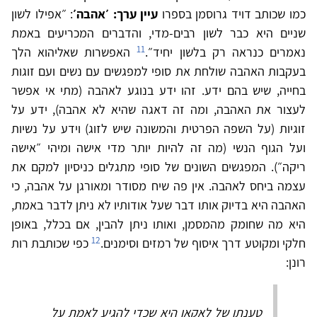
כמו שכותב דויד גרוסמן בספרו
עיין ערך: ׳אהבה׳
: ״אפילו לשון
שניים היא כבר לשון רבים-מדי, והדברים המכריעים באמת
11
נאמרים כנראה רק בלשון יחיד״.
האפשרות שאליהוא הלך
בעקבות האהבה שולחת את סופי למפגשים עם נשים ועם זוגות
בחייה, שיש בהם ידע. זהו ידע בנוגע לאהבה (מתי אי אפשר
לעצור את האהבה, ומה זה דאגה שהיא לא אהבה), ידע על
זוגיות (על השפה הפרטית והמשונה שיש לזוג) וידע על נשיות
ועל הגוף הנשי (מה זה להיות יותר מדי אישה ומיהי ״אישה
ריקה״). המפגשים השונים של סופי מתגלים כניסיון למקם את
עצמה ביחס לאהבה. אין פה שיח מסודר ומאורגן על אהבה, כי
האהבה היא בדיוק אותו דבר שעל אודותיו לא ניתן לדבר באמת,
היא מה שחומק מהמסמן, ואותו ניתן להבין, אם בכלל, באופן
12
חלקי ומקוטע דרך איסוף של רמזים וסימנים.
כפי שכותבת רות
רונן:
טענתו של לאקאן היא שכדי להגיע לאמת על