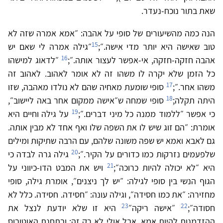
שאת בתור נוכח-נעדר.
הנה כמה מהשיעורים של סופי על אהבה: ״אמא אמרה שזה לא
15
טוב שאישה היא יותר מדי אישה.״;
״גילה אמרה לי שאם יש
16
אהבה חזקה-חזקה, אי-אפשר לעצור אותה.״;
״לדאוג למישהו
כל הזמן שלא יקרה לו משהו זה לא אומר לאהוב. לאהוב זה
17
משהו אחר.״;
סופי שומעת מאחיה שהם לא נולדו מאהבה, שזו
18
היתה תקלה;
סופי שמחה ש״אישה ממקום אחר באה ליישוב״,
19
כי אפשר ״ללמוד ממנה כל מיני דברים.״;
על גילה וחיים היא
אומרת: ״הם זוג שיש לו את השפה שלו ואף אחד לא מבין אותה.
גם לאבא ואמא יש שפה משונה שלהם, עם הרבה שתיקות ומילים
20
שלפעמים נזרקות כמו כדורים על הקיר.״;
גילה גרה לבדה כי
21
היא ״לא יכולה להיות כרוכה״;
ויש את המבט הדו-כיווני על
הגוף הנשי בין סופי לגילה: ״יש לך ניצנים״, אומרת גילה, סופי
מחזירה: ״את כמו חסידה״, וגילה עונה: ״חסידה. חסידה. כלל לא
23
22
חסודה״;
״אישה ריקה״
היא זו שלא יודעת לנצל את
ההזדמנות להיות אמא, אבל אולי לא רק זה; ובתחנת האוטובוס