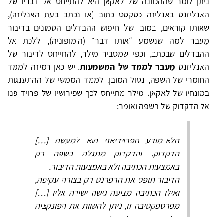
ניתן לומר שההכוונה של לאקאן היא להתייחס אל דבריו של
האנליזנט באנליזה כטקסט כתוב (או נכתב בעת האנליזה),
שאותו קוראים, במובן של חיפוש ההבדלים הטמונים בדיבור
מֵעבר למה שנשמע ״אותו דבר״ (הומופוניה), ללכת אל
ההבדלים שבכתב, וכפי שמסביר מילר, להתייחס לדיבור של
האנליזנט
מֵעבר לממד של המשמעות
. יש כאן רמיזה לממד
החומרי של השפה, נטול המובן, לממד הממשי של ההתענגות
במונחיו של לאקאן. מילר מתייחס לכך שפירושיו של פרויד פנו
אל הדקדוק של השפה ואומר:
הלא-מודע הפרוידיאני הוא למעשה […]
הדקדוק. והדקדוק מתגלה בשפה רק
באמצעות הכתיבה ולא באמצעות הדיבור.
הדיבור תופס את הרפרנט רק בצורה עקיפה,
ואילו הכתיבה מציעה גישה ישירה אליו […]
מפרספקטיבה זו, ניתן להשוות את הפונקציה