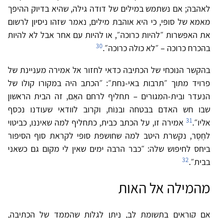
לאהבה; אם נשתמש במילים של דודה גילה, שהיא בדיוק ההיפך
מאמא של סופי, כי היא אוהבת מילים, נאמר שזהו ניסיון לרשום
את האפשרות ״להיות כרוכה״, או להיות עם אחר אבל לא להיות
30
בהכרח כרוכה – ״לא כולה כרוכה״.
בהקשר הנוכחי של הכתיבה כדאי לחזור אל אמירה מעניינת של
פרויד מתוך ״תרבות באי-נחת״: ״הכתב היה במקורו קולו של
הנעדר ובית-המגורים – תחליף לרחם האֵם, זה הבית הראשון
שבו חש האדם בבטחה ובנוֹח, וקרוב לוודאי שעודנו נכסף
31
אליו״.
אמירה זו, על הכתב כבית, כתחליף למה שאיננו, כביטוי
לחֶסֶר, נקשרת היטב למה שחושפת סופי לקראת סוף הסיפור
ביחס לחיפוש שלה: ״כבר הרבה ימים שאין לי מקום גם כשאני
32
בבית״.
מהמילה אל האות
אם קוראים בתשומת לב, ניתן לגלות שהממד של הכתיבה,