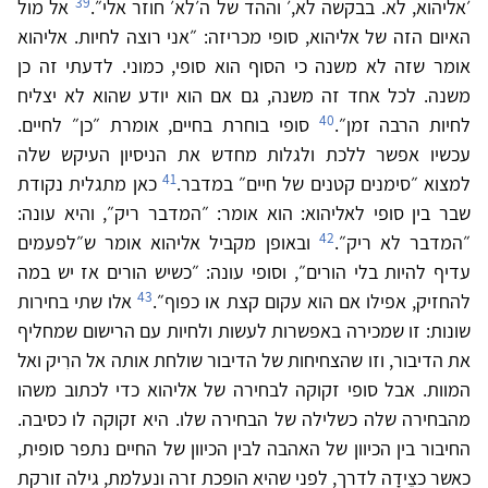
39
׳אליהוא, לא. בבקשה לא,׳ וההד של ה׳לא׳ חוזר אלי״.
אל מול
האיום הזה של אליהוא, סופי מכריזה: ״אני רוצה לחיות. אליהוא
אומר שזה לא משנה כי הסוף הוא סופי, כמוני. לדעתי זה כן
משנה. לכל אחד זה משנה, גם אם הוא יודע שהוא לא יצליח
40
לחיות הרבה זמן״.
סופי בוחרת בחיים, אומרת ״כן״ לחיים.
עכשיו אפשר ללכת ולגלות מחדש את הניסיון העיקש שלה
41
למצוא ״סימנים קטנים של חיים״ במדבר.
כאן מתגלית נקודת
שבר בין סופי לאליהוא: הוא אומר: ״המדבר ריק״, והיא עונה:
42
״המדבר לא ריק״.
ובאופן מקביל אליהוא אומר ש״לפעמים
עדיף להיות בלי הורים״, וסופי עונה: ״כשיש הורים אז יש במה
43
להחזיק, אפילו אם הוא עקום קצת או כפוף״.
אלו שתי בחירות
שונות: זו שמכירה באפשרות לעשות ולחיות עם הרישום שמחליף
את הדיבור, וזו שהצחיחות של הדיבור שולחת אותה אל הרִיק ואל
המוות. אבל סופי זקוקה לבחירה של אליהוא כדי לכתוב משהו
מהבחירה שלה כשלילה של הבחירה שלו. היא זקוקה לו כסיבה.
החיבור בין הכיוון של האהבה לבין הכיוון של החיים נתפר סופית,
כאשר כצֵידָה לדרך, לפני שהיא הופכת זרה ונעלמת, גילה זורקת