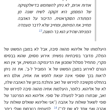
אודות ארוס, לא ניתן להשתמש בדיאלקטיקה
של המסמן; היא זקוקה לשיח שונה מן
המתודה הסוקראטית. הדיבור על האהבה
מחייב את המיתוס, ומחייב שלא לדבר מעמדה
13
המניחה שהידע הוא בר-השגה.
היעלמותו של אליהוא מהווה סיבה, אבל לא במובן הפשוט של
המלה, מדובר בסיבתיות נפשית: אירוע מסוים, שהוא בבסיסו
מקרי, מתחיל מסלול שמכוון את הדינמיקה הנפשית, אך אין הוא
הגורם לאירוע במובן הפשוט של א׳ המוביל ל-ב׳. את זה ניתן
לראות בכך שסופי אינה יוצאת לחפש את אחיה, אולם היא
בהחלט מקשיבה לפירוש של זאב והולכת בכיוון של האהבה שלה,
לא של אליהוא. כלומר, היעלמות אחיה מהווה סיבה לפירוש של
זאב, שבתורו מוביל לפעולה של סופי. אליהוא הוא הפרטנר של
סופי לשאול שאלות על אהבה (״אני ואליהוא שואלים שאלות על
14
אהבה ואף אחד לא שם לב״),
לפעמים בנוכחות ואולי ביתר