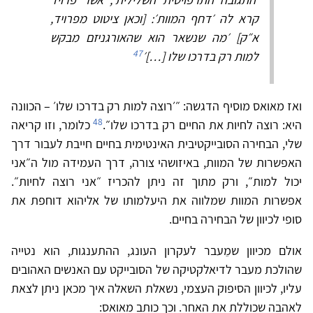
קרא לה ׳דחף המוות׳: [וכאן ציטוט מפרויד,
א״ק] ׳מה שנשאר הוא שהאורגניזם מבקש
47
למות רק בדרכו שלו […]׳
ואז מאואס מוסיף הדגשה: ״׳רוצה למות רק בדרכו שלו׳ – הכוונה
48
היא: רוצה לחיות את החיים רק בדרכו שלו״.
כלומר, וזו קריאה
שלי, הבחירה הסובייקטיבית האינטימית בחיים חייבת לעבור דרך
האפשרות של המוות, באיזושהי צורה, דרך העמידה מול ה״אני
יכול למות״, ורק מתוך זה ניתן להכריז ״אני רוצה לחיות״.
אפשרות המוות שמלווה את היעלמותו של אליהוא דוחפת את
סופי לכיוון של הבחירה בחיים.
אולם מכיוון שמֵעבר לעקרון העונג, ההתענגות, הוא נטייה
שהולכת מעבר לדיאלקטיקה של הסובייקט עם האנשים האהובים
עליו, לכיוון הסיפוק העצמי, נשאלת השאלה איך מכאן ניתן לצאת
לאהבה שכוללת את האחר. וכך כותב מאואס: