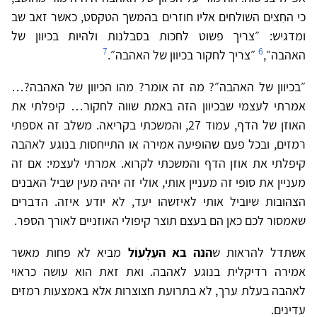
כי החִצים השולחים אליו חוזרים בהמשך הטקסט, כאשר זאב שב
ומדגיש: ״צריך פשוט לחכות בסבלנות ולהיות בכיוון של
7
6
האהבה״,
״צריך לחקור בכיוון של האהבה״.
״בכיוון של האהבה״? מה זה אומר? מהו הכיוון של האהבה?…
אמרתי לעצמי שבכיוון הזה באמת שווה לחקור… קיפלתי את
האוזן של הדף, עמוד 27, והמשכתי בקריאה. משלב זה אספתי
רמזים, ובכל פעם שהופיעה אמירה או התייחסות בנוגע לאהבה
קיפלתי את אוזן הדף והמשכתי לקרוא. אמרתי לעצמי: אם זה
מעניין את סופי זה מעניין אותי, אולי זה יהיה מעין שביל האבנים
הצהובות שיוביל אותי לאיזשהו יעד, לא יודע איזה. הדברים
שאמסור לכם כאן הם בעצם תוצר קיפולי האוזניים לאורך הספר.
אשתדל להראות ש
הנה בא העַלְעוֹל
מביא לא פחות מאשר
אמירה רדיקלית בנוגע לאהבה. ואת זאת הוא עושה כראוי
לאהבה בעלת ערך, לא בתרועת חצוצרות אלא באמצעות רמזים
עדינים.