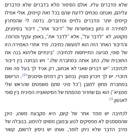
שלא מדברים עליו. אולם הסיפור מלא בדברים שלא מדברים
עליהם, ואנחנו נוכחים לדעת שהם בכל זאת קיימים, אולי אפילו
קיימים יותר מדברים גלויים ומדוברים. נדמה לי שהפתרון
לסתירה זו נתון באפשרות של ״דיבור אחר״, דיבור בסימנים,
מקוטע, לא ״לדבר על״, אלא ״לדבר את״, באופן עקיף ומרומז.
והדיבור האחר הזה הוא למעשה כתיבה. מיד אחרי האמירה הזו
של סופי, מגיעה התייחסות לכתיבה: ״בינתיים אליהוא בנה את
התוכנית שלו, כתב אותה במחברת שלו.״ ויש הבחנה בין דיבור
לכתיבה: ״יש דברים שאני לא אכתוב, רק אגיד לך בעל פה ואת
28
תזכרי. יש לך זיכרון מצוין. נכתוב רק רמזים וסימנים״
. הרישום
במחברת מחוץ למובן (״כל מיני סתם משפטים שהראש שלי
ממציא״) הוא גם שחרור מהמתח של הסיטואציה המינית בין סופי
29
לאנטון.
לכתיבה יש ממד אחר של קיום, היא מקבעת משהו, היכן
שהמסמנים לא מפסיקים לנוע ובמובן מסוים להימוג. בנובלה של
מירב הדבר שלא ניתן לומר, ואותו יש ניסיון לרשום, קשור