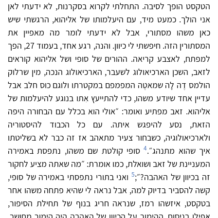
הטקסט הופך לסיבה. התחלתי לקרוא בסקרנות, לא ידעתי לאן
אני הולך. כמעט מיד, עם היעלמותו של אליהוא, הרגשתי שיש
כאן משהו מסתורי, אבל לא ידעתי לומר מה מאפיין את
המסתורין הזה. חיפשתי לי כיוון. והנה, רגע אחד, בעמוד 27, הפך
למפתח, לאצבע קריאה. ההורים של סופי ושל אליהוא קוראים
לזאב, השכן הארכיאולוג לשעבר, הארכיאולוג הנכה, מין שרלוק
הולמס דֶה לָה שמאטֶה המפמפם במקטרתו ולוגם כוס חלב אבל
עדיין אחד שיודע משהו, כדי להתייעץ אִתו בנוגע להיעלמות של
אליהוא. זאב מפתיע ואומר: ״אולי הוא בכלל עם הבחורה היפה
הזאת, נסע להיפגש איתה. עם כל הכבוד להיסטוריה
ולארכיאולוגיה, כשבחור צעיר מתאהב אז זה כבר לא בשליטתו
4
איך שהוא מתנהג״.
סופי קולטת שם משהו, נתפסת באמירה
המעניינת של זאב ושואלת, כמו אומרת: ״מה שאתה מציע לחקור
5
זה בכיוון של האהבה?״;
ואני בתורי נתפסתי באמירה של סופי,
קשה להסביר בדיוק למה, אבל נראה לי שהיא פתחה משהו אחר
בטקסט, איזשהו רמז, שנראה חריג בנוף של תחילת הסיפור,
אפילו בניסוח. ההימור על הכיוון של האהבה היה הימור מחושב,