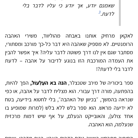
שאמנם יודע, אך יודע כי עליו לדבר בלי
3
לדעת.
לאקאן מרחיק אותנו באִבחה מהוליווד, משירי האהבה
הרומנטיים. לא מספיק שאהבה היא דבר כל-כך מורכב ומסתורי,
מסתבר שגם אין לנו דרך פשוטה לדבר עליה? איך אפשר להבין
את העמדה המורכבת הזו בנוגע לדיבור על אהבה – לדעת
לדבר בלי לדעת?!
ספר ביכוריה של מירב שטנצלר,
הנה בא העַלְעוֹל,
הפך להיות,
בהפתעה, מורה דרך עבורי. הוא מצליח לדבר על אהבה, או כפי
שנראה בהמשך, ״בכיוון של האהבה״, בלי לחטוא בידיעה, בטח
לא ידיעה מראש. הוא ספר בלש ללא בלש (למרות שמופיע בו
אחד צולע), והאובייקט הנעלם, על אף שיש דמות מרכזית
שנעלמה, הוא האהבה.