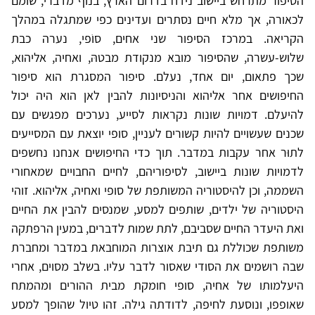
הסיפור מתרחש ביישוב נידח בדרום הארץ, בנוף מדברי, שומם
לכאורה, אך מלא חיים נסתרים ועדינים כפי שמתגלה במהלך
הקריאה. במרכז הסיפור שני אחים, סוֹפי, נערה כבת
שלוש-עשרה, שהסיפור מובא מנקודת מבטהּ, ואחיה, אליהוא,
שכך פתאום, יום אחד, נעלם. סיפור המסגרת הוא סיפור
החיפושים אחר אליהוא והניסיונות להבין לאן הוא היה יכול
להיעלם. דמויות שונות נקראות לסייע, נערכים מפגשים עם
שכנים שעשויים להיות קשורים לעניין, סופי יוצאת עם המסייעים
לתוּר אחר עקבות במדבר. תוך כדי החיפושים אנחנו נחשפים
לדמויות שונות ביישוב, לסיפוריהם, לחיים החבויים שמאחורי
השממה, וכן להיסטוריה המשותפת של סופי ואחיה, אליהוא. זוהי
היסטוריה של ילדים, שותפים למסע, שמנסים להבין את החיים
ואת היעדר החיים שסביבם, לתת שמות לדברים, במעין הרפתקה
משותפת שכוללת גם תיבת אוצרות המוחבאת במדבר ומחברת
שבה רושמים את הסודי שאסור לדבר עליו. בשלב מסוים, אחרי
היעלמותו של אחיה, סופי חומקת מבית ההורים ומהמתח
שאופפו, ונוסעת לחיפה, לדודתה גילה. זהו טיול שהופך למסע