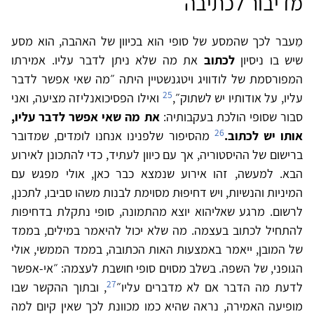
מדיבור לכתיבה
מֵעבר לכך שהמסע של סופי הוא בכיוון של האהבה, הוא מסע
שיש בו ניסיון
לכתוב
את מה שלא ניתן לדבר עליו. אמירתו
המפורסמת של לודוויג ויטגנשטיין היתה ״מה שאי אפשר לדבר
25
עליו, על אודותיו יש לשתוק״,
ואילו הפסיכואנליזה מציעה, ואני
סבור שסופי הולכת בעקבותיה:
את מה שאי אפשר לדבר עליו,
26
אותו יש לכתוב.
מהסיפור שלפנינו אנחנו לומדים, שמדובר
ברישום של ההיסטוריה, אך עם כיוון לעתיד, כדי להתכונן לאירוע
הבא. למעשה, זהו אירוע שנמצא כבר כאן, אולי מפגש עם
המיניות והנשיות, ויש דחיפוּת מסוימת לבנות משהו סביבו, לתכנן,
לרשום. מרגע שאליהוא יוצא מהתמונה, סופי נתקלת בדחיפות
להתחיל לכתוב בעצמה. מה שלא יכול להיאמר במילים, בממד
של המובן, ייאמר באמצעות האות הכתובה, בממד הממשי, אולי
הגופני, של השפה. בשלב מסוים סופי חושבת לעצמה: ״אי-אפשר
27
לדעת מה הדבר אם לא מדברים עליו״
, ובתוך ההקשר שבו
מופיעה האמירה, נראה שהיא כמו מכוונת לכך שאין קיום למה