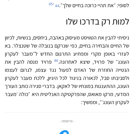
45
44
לסופי: ״את תהיי כרוכה בחיים שלך״.
׳
למוּת רק בדרכו שלו
ניסיתי להבין את הטוויסט מעיסוק באהבה, ביחסים, בנשיות, לכיוון
של החיים והבחירה בחיים, כפי שנרקם בנובלה של שטנצלר. בא
לעזרי באופן מקרי ומפתיע התרגום החדש ל״מעבר לעקרון
46
העונג״ של פרויד, שיצא לאחרונה.
פרויד מנסה להבין את
הנטייה החוזרת של האדם לפעול נגד עצמו, לגרום לעצמו
ולסביבתו סבל, לכאורה בניגוד לכל היגיון, ללכת מעבר לעקרון
העונג, ההתענגות במונחיו של לאקאן. בדברי סגירה כותב העורך
המדעי, מרקו מאואס, שהפרקטיקה האנליטית היא ״כולה ׳מעבר
לעקרון העונג׳״, וממשיך:
- פרסומת -