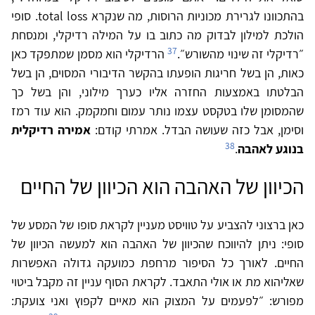
בהתכוונו לגרירת מכוניות הרוסות, מה שנקרא total loss. סופי
הולכת למילון לבדוק מה כתוב בו על המילה רדיקלי, ומנסחת
37
״רדיקלי זה שינוי מהשורש״.
הרדיקלי הוא מסמן שמתפקד כאן
כאות, הן בשל חריגות הופעתו בהקשר הדיבורי המסוים, הן בשל
הבלטתו באמצעות החזרה אליו כערך מילוני, והן בשל כך
שהמסומן שלו בטקסט עצמו נותר עמום וחמקמק. הוא עוד רמז
וסימן, אבל כזה שעושה הבדל. אמרתי קודם:
אמירה רדיקלית
38
בנוגע לאהבה
.
הכיוון של האהבה הוא הכיוון של החיים
כאן ברצוני להצביע על טוויסט מעניין לקראת סופו של המסע של
סופי: ניתן להיווכח שהכיוון של האהבה הוא למעשה הכיוון של
החיים. לאורך כל הסיפור מרחפת כמועקה גדולה האפשרות
שאליהוא מת או אולי התאבד. לקראת הסוף עניין זה מקבל ביטוי
מפורש: ״לפעמים על המצוק הוא מאיים לקפוץ ואני צועקת: