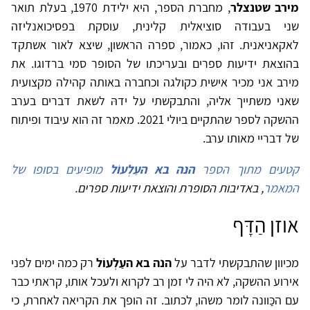
מירב שטנצלר
, מחברת הספר, היא ילידת 1970, בעלת תואר
שני בעבודה סוציאלית קלינית, עוסקת בפסיכואנליזה
לאקאניאנית. זהו, כאמור, ספרה הראשון, שיצא לאור אשתקד
בהוצאת ידיעות ספרים ובעריכתו של הסופר סמי ברדוגו. את
מירב אני מכיר אישית כקולגה וכחברה באותה קהילה מקצועית
שאני משתייך אליה, והתבקשתי על ידהּ לשאת דברים בערב
ההשקה לספר שהתקיים ביולי 2021. מאמר זה הוא עיבוד ופיתוח
של דבריי מאותו ערב.
קטעים מתוך הספר
הנה בא העַלְעוֹל
​​​​​​​מופיעים בסופו של
המאמר
, באדיבות הסופרת והוצאת ידיעות ספרים.
אוזן הַדָּף
מכיוון שהתבקשתי לדבר על
הנה בא העַלְעוֹל
רק כמה ימים לפני
אירוע ההשקה, לא היה לי זמן רב לקרוא ולעכל אותו, קראתי כבר
עם הכַּוונה לומר משהו, לכתוב. זה הופך את הקריאה לאחרת, כי