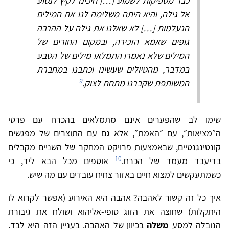
כבר מספיקות לשמוע […] חיכינו לקיץ לנסוע
אל גילה, והיא היתה משלימה לנו את המילים
הנעלמות […] לא שאלנו את גילה על ההרבה
גופים שאמא הזכירה, ובמקום החורים של
המילים שלא נאמרו התמלאו מילים של הטבע
במדבר, מהטיולים שעשינו וכתבנו במחברת
9
המשותפת שקברנו מתחת לצוק.
שימו לב שהפערים אינם מתמלאים בהכרח עם פרטי
ה״מציאות״, עם ״האמת״, אלא גם עם התוצרים של מפגשים
קונטינגנטיים, שבאמצעות פרויקט המחקר של השניים מקבלים
10
בדיעבד מעמד של הכרח.
אוספים מכל הבא ליד, כי
כשמתעקשים למצוא חיים באזור צחיח עובדים עם מה שיש.
איך כל זה קשור לאהבה? אהבה היא האירוע (אפשר לקרוא לו
היתקלות) שחוצה את הזוג סופי-אליהוא ושולח את גיבורת
הנובלה למסע
מִשלה
בכיוון של האהבה. בעניין הזה היא לבד.