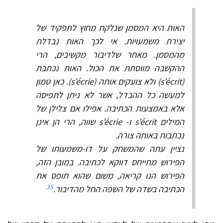
האות היא המסמן שנלקח מחוץ לתפקיד של
יצירת משמעויות. אי לכך האות נבדלת
מהמסמן. מאחר שלדיבור מקשיבים, הרי
ההקשבה מווסתת את הכול. האות נכתבת
(s’écrit) ולא צועקים אותה (s’écrie). כאן טמון
למעשה כל ההבדל, אשר לא ניתן לתפיסה
אלא באמצעות הכתיבה. אפילו אם צלילן של
המילים s’écrit ו- s’écrie שווה, הרי הן אינן
נכתבות באותה צורה.
נציין עתה שהמשחק על דו-משמעותו של
הפירוש מתייחס דווקא לכתיבה. במובן הזה,
הפירוש הנו קריאה, משום שהוא תופס את
35
הכתיבה בשדה של השפה החל מהדיבור.