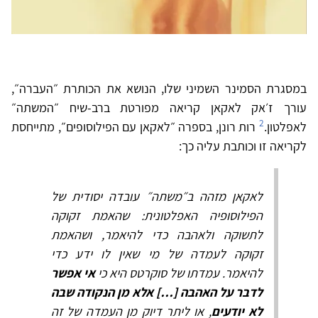
במסגרת הסמינר השמיני שלו, הנושא את הכותרת ״העברה״,
עורך ז׳אק לאקאן קריאה מפורטת ברב-שיח ״המשתה״
2
לאפלטון.
רות רונן, בספרה ״לאקאן עם הפילוסופים״, מתייחסת
לקריאה זו וכותבת עליה כך:
לאקאן מזהה ב״משתה״ עובדה יסודית של
הפילוסופיה האפלטונית: שהאמת זקוקה
לתשוקה ולאהבה כדי להיאמר, ושהאמת
זקוקה לעמדה של מי שאין לו ידע כדי
להיאמר. עמדתו של סוקרטס היא כי
אי אפשר
לדבר על האהבה […] אלא מן הנקודה שבה
לא יודעים
, או ליתר דיוק מן העמדה של זה