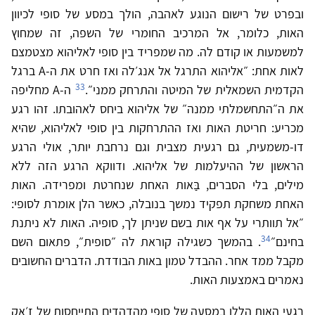
ובפרט של רישום הנוגע לאהבה, הולך במסע של סופי לכיוון
האות, כלומר, אל המרכיב החומרי של השפה, זה שמחוץ
למשמעות או קודם לה. מה שמפריד בין סופי לאליהוא מצטמצם
לאות אחת: ״אליהוא התרגל אל אנג׳לה ואז חרט את ה-A ברגל
33
הקדמית השמאלית של המיטה והתרחק ממני״.
ה-A מחליפה
את ה״התחשמלתי ממנה״ של אליהוא ביחס לאהובתו. זהו רגע
מכריע: חריטת האות ואז ההתרחקות בין סופי לאליהוא, שהיא
דו-משמעית, גם רגעית מצבית וגם נרחבת יותר, אולי הרגע
הראשון של ההיעלמות של אליהוא. ודווקא הרגע הזה ללא
מילים, בלי הסברים, בַּאות האחת שנחרטת ומפרידה. האות
האחת משחקת תפקיד נמשך בנובלה, כאשר הלן אומרת לסופי:
״אל תוותרי על אף אות בשם שניתן לך, סופיה. האות לא ניתנת
34
בחינם״
. בהמשך כשגילה קוראת לה ״סופית״, פתאום השם
מקבל ממד אחר. ההבדל טמון באות הבודדת. הדברים החשובים
נאמרים באמצעות האות.
רגעי האות הללו במסעה של סופי מהדהדים התייחסות של ז׳אק