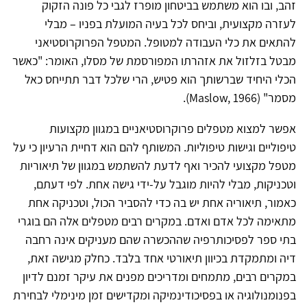
זהב, ובו הוא משתמש בביטחון מופרז לגבי כל פונה הזקוק
לעזרה מקצועית, וביחס לכל בעיה המועלת בפניו – מבלי
להתאים את כלי העבודה למטופל. המטפל הפרוקרוסטיאני
מבטל בזלזול את אזהרתו המפורסמת של מסלו, האומר: "כאשר
הכלי היחיד שברשותך הוא פטיש, הרי שלכל דבר תתייחס כאל
מסמר" (Maslow, 1966).
אפשר למצוא מטפלים פרוקרוסטיאניים במגוון מקצועות
טיפוליים וגישות טיפוליות. המשותף להם הוא דחיית הרעיון כי על
מטפל מקצועי להכיר ואף לדעת להשתמש במגוון של תיאוריות
וטכניקות, מבלי להיות מוגבל על-ידי גישה אחת. לפי דעתם,
כאמור, תיאוריה אחת יש בה כדי להסביר הכול, וטכניקה אחת
מתאימה לכל אדם ואדם. במקרים רבים מטפלים אלה הם בוגרי
בתי ספר לפסיכותרפיה שההכשרה שהם מעניקים אינה רחבה
דיה ומתמקדת בכיוון תיאורטי אחד בלבד. כחלק מגישה זאת,
במקרים רבים, מתמחים ומדריכים מפנים את עיקר זמנם לדיון
בפנומנולוגיה או בפסיכודינמיקה ומקדישים זמן מינימלי לבחירת