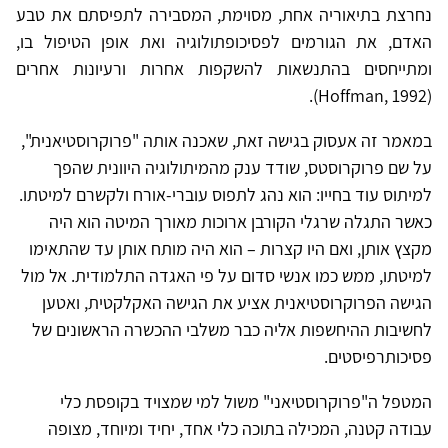
נחרצת בתיאוריה אחת, מסוימת, המסבירה לתפיסתם את טבע
האדם, את הגורמים לפסיכופתולוגיה ואת אופן הטיפול בו,
ומתייחסים בהתנשאות להשקפות אחרות ורעיונות אחרים
(Hoffman, 1992).
במאמר זה אעסוק בגישה זאת, שאכנה אותה "פרוקרוסטיאנית",
על שם פרוקרוסטס, שודד ענק מהמיתולוגיה היוונית שהפך
למיתוס עוד בחייו: הוא נהג לתפוס עוברי-אורח ולקשרם למיטתו.
כאשר התגלה שרגלי הקורבן ארוכות מאורך המיטה הוא היה
מקצץ אותן, ואם היו קצרות – הוא היה מותח אותן עד שהתאימו
למיטתו, ממש כמו אנשי סדום על פי האגדה התלמודית. אל מול
הגישה הפרוקרוסטיאנית אציע את הגישה האקלקטית, ואטען
לחשיבות ההיחשפות אליה כבר משלבי ההכשרה הראשונים של
פסיכותרפיסטים.
המטפל ה"פרוקרוסטיאני" משול למי שמצויד בקופסת כלי
עבודה קטנה, המכילה בתוכה כלי אחד, יחיד ומיוחד, מצופה