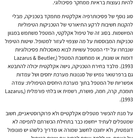
להיות נעוצות בראיות ממחקר פסיכולוגי.
סוג נוסף של פסיכותרפיה אקלקטית מתמקד בטכניקה, מבלי
להקנות חשיבות לרקע התיאורטי של הטכניקות הטיפוליות
המיושמות. בסוג זה של טיפול אקלקטי, המטפל משתמש במגוון
טכניקות המבוססות על מה שצפוי לעזור למטופל. שיטות הטיפול
שנבחרו על ידי המטפל עשויות לבוא מאסכולות פסיכולוגיות
דומות או שונות, או ממחשבת המטפל (Lazarus & Beutler,
1993). מלבד בחירת הטכניקה, גישה אקלקטית יכולה להתבטא
גם ברפרטואר גמיש של סגנונות מערכת יחסים ושל עמדות
אפשריות של המטפל בתוך מערכת היחסים הטיפולית: עמדה
תומכת, קרה, חמה, פושרת, רשמית או בלתי פורמלית (Lazarus,
1993).
על מנת להכשיר מטפלים אקלקטיים ולא פרוקרוסטיאניים, חשוב
שמטפלים לעתיד ייחשפו כבר בתחילת הכשרתם לתפיסה לא
דוגמטית, ולא יחונכו לחשוב שמורה או מדריך כלשהו יש מונופול