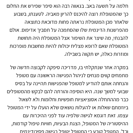
חלמה על תשעה באב. בגאווה רבה הוא סיפר שפירש את החלום
כך שהמטופלת רוצה להיכנס להריון מאביה. לטענתו, בשבוע
שלאחר מכן המטופלת נראתה פחות מדוכאת כתוצאה
מהפרשנות הדינמית שלו שהסתמכה על תסביך אדיפוס. אולם
להבנתי, מה שיצר את השיפור אצל המטופלת היה תחושת
המטופלת שאם לרופא מצליח יכולות להיות מחשבות מופרכות
ומוזרות כאלה, יש תקווה בשבילה.
במקרה אחר שנתקלתי בו, מדריכה סיפקה לקבוצה חדשה של
מתמחים קווים מנחים לניהול הפגישה הראשונה עם מטופל
והנחתה אותם להודיע למטופל שהפגישות תהיינה על בסיס
שבועי למשך שנה. היא הוסיפה והורתה להם לבקש מהמטופלים
כבר מההתחלה אסוציאציות חופשיות וחלומות ולא לשאול
ביוזמתם שאלות או להעלות נושאים שלא הועלו על ידי המטופל
עצמו. זאת דוגמא לגישה שלפיה עוד לפני ההיכרות עם
ההיסטוריה של המטופל, הצגת הבעיות, חוויות טיפול קודמות,
וכד', המטפל קובע כי המטופל יטופל בגישה פסיכודינמית