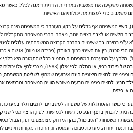
שפחה משקיעה את משאביה באחריות הדדית ודאגה לכלל, כאשר מאי
 משאבים כדי למצות את יכולותיהם האישיות.
ע"פ אילון (1983), קשיי המשפחה אף גדלים על רקע העובדה כי המשפחה הינה קב
רים חלשים או לצרף רצויים יותר, מאחר וחברי המשפחה מתקבלים ל
לא ע"פ בחירה. כך ששינויים בהרכב הקבוצה המשפחתית עלולים לפגוע 
ת הרי סכנה, בין אם השינוי כרוך באובדן (פרידה או מוות) או שהוא כר
כו'). הלחץ על המערכת המשפחתית מחמיר ככל שהתמורה היא בלתי צפ
רצויה, כמו במקרה של פירוד כפוי, או מחלה. לפי אילון (1983), מצב
ם ופנימיים: לחצים חיצוניים הינם אירועים שמחוץ לשליטת המשפחה, כגו
לד חריג. לחצים פנימיים נובעים משורש הוויית המשפחה ומבטאים את כ
או פיזית.
נושין (1982) טען כי כושר ההסתגלות של משפחה למשברים ולחצים תלוי במערכת
ניתן להבחין ברצף הנע מנוקשות לגמישות. לפיו, הרצף מכיל שני קטב
צאות המשפחות "הסבוכות", בהן המרחק מצומצם ביותר, הגבול מט
ת את ייחודה. מערכת סבוכה ועמוסה זו, החסרה מקורות חיוניים ל