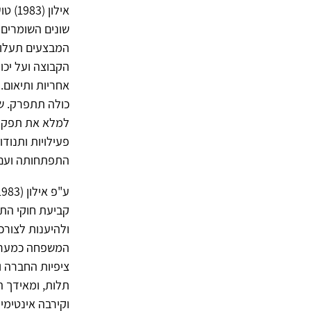
אילו
שונים השומרים 
המבצעים תעלול 
הקבוצה ועל יכ
אחריות ותיאום.
כולה תתפרק. ש
למלא את תפקיד
פעילויות ותנו
התפתחותה ועם כ
קביעת חוקי התנ
ולהיענות לצורכ
המשפחה כמערכת
ציפיות החברה ו
תלות, ומאידך 
וקירבה אינטימי