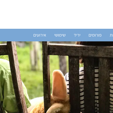
ת
פורומים
יריד
שימושי
אירועים