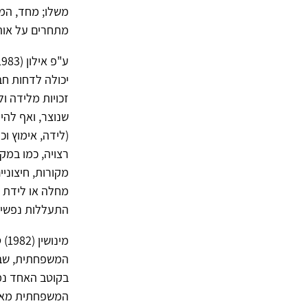
משלו; מחד, המ
מתחרים על אותם
יכולה לדחות חב
זכויות מלידה ו
שנוצר, ואף להיו
(לידה, אימוץ ו
מקורות, חיצוניי
מחלה או לידת י
התעללות נפשית 
מי
המשפחתית, שבה 
בקוטב האחד נמ
המשפחתית מאבד