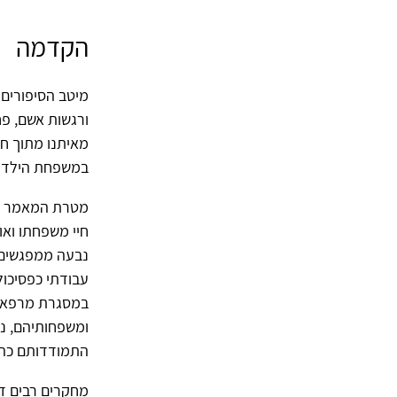
הקדמה
מיטב הסיפורים 
ורגשות אשם, פח
מאיתנו מתוך חי
במשפחת הילד ה
מטרת המאמר הנ
חיי משפחתו וא
נבעה ממפגשים 
עבודתי כפסיכול
במסגרת מרפאת 
ומשפחותיהם, נו
התמודדותם כהור
מחקרים רבים דנ