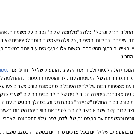
החל ב"הנזל וגרטל" וכלה ב"מלחמה ושלום" נסבים על משפחות. אהבה
ד, שימחה, בדידות וחמימות, כל אלה משמשים חומר לסיפורים שאורג
יו האישיים בתוך המשפחה. רגשות אלו מתעצמים עוד יותר במשפחות בה
חריג.
וכחי הינה לנסות ולבחון את השפעת הופעתו של ילד חריג עם
תסמונ
ופן התמודדותה של המשפחה עם גילוי והופעת התסמונת. ההחלטה לע
עם משפחות רבות של ילדים הסובלים מתסמונת טורט אשר בוצעו על
וגית מאבחנת ביחידה הנוירולוגית של הילד בבית החולים "שערי צדק" 
טורט בבית החולים "שניידר" בפתח תקווה. במהלך הפגישות עם היל
צר לרוב קשר אשר איפשר להורים לספר את חוויותיהם השונות באשר 
ים וכמשפחה עם התסמונת של ילדם, לפני גילוי התסמונת ולאחריו.
ו בהופעתם של ילדים בעלי צרכים מיוחדים במשפחה כמצב משבר, וב