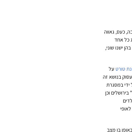
, כעס, גאווה
 כל אחד
ן ישנו שוני,
ת טורט
על
סוק בנושא זה
 ידי במסגרת
בירושלים וכן
דים
לאופי
אופן בו מצב