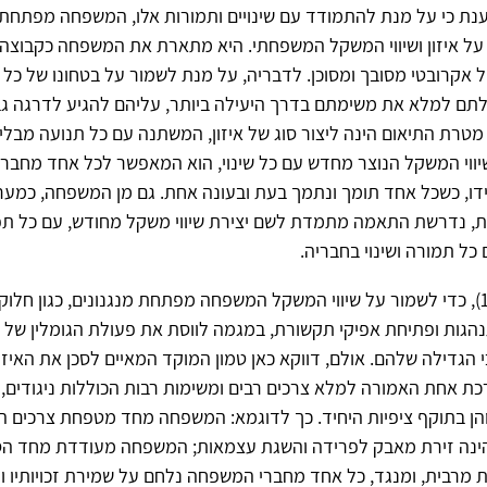
ן (1983) טוענת כי על מנת להתמודד עם שינויים ותמורות אלו, המשפחה מפתחת
על איזון ושיווי המשקל המשפחתי. היא מתארת את המשפחה כקבוצה ש
אקרובטי מסובך ומסוכן. לדבריה, על מנת לשמור על בטחונו של כל
ולתם למלא את משימתם בדרך היעילה ביותר, עליהם להגיע לדרגה ג
 מטרת התיאום הינה ליצור סוג של איזון, המשתנה עם כל תנועה מבל
יווי המשקל הנוצר מחדש עם כל שינוי, הוא המאפשר לכל אחד מחברי
ו, כשכל אחד תומך ונתמך בעת ובעונה אחת. גם מן המשפחה, כמע
דות, נדרשת התאמה מתמדת לשם יצירת שיווי משקל מחודש, עם כל ת
ל תמורה ושינוי בחבריה.
ע"פ אילון (1983), כדי לשמור על שיווי המשקל המשפחה מפתחת מנגנונים, כגון ח
הגות ופתיחת אפיקי תקשורת, במגמה לווסת את פעולת הגומלין של 
י הגדילה שלהם. אולם, דווקא כאן טמון המוקד המאיים לסכן את האיזו
 אחת האמורה למלא צרכים רבים ומשימות רבות הכוללות ניגודים, 
הן בתוקף ציפיות היחיד. כך לדוגמא: המשפחה מחד מטפחת צרכים ה
הינה זירת מאבק לפרידה והשגת עצמאות; המשפחה מעודדת מחד ה
ת מרבית, ומנגד, כל אחד מחברי המשפחה נלחם על שמירת זכויותיו 