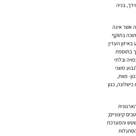
דך, בניה
וצה אשר אינה
תוכה בתוקף
באיזון העדין
וך בתוספת
ויה ובלתי
י לחץ אלו יכולים לנבוע משני
ן- מוות,
ישלונה, כגון
 הארגונית
ים קיצוניים;
ושטש והמערכת
הסתגלות