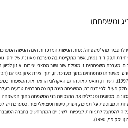
יג ומשפחתו
סו להסביר מהי 'משפחה'. אחת הגישות המרכזיות הינה הגישה המערכת
ידת תפקוד דינמית, אשר מתקיימת בה מערכת מאוזנת של יחסי גומלי
ם. מערכת משפחתית זו מוטלת שוב ושוב ממצבי יציבות ואיזון לכיוון
פרט ומשפחתו מתפתחים בתוך מערכת זו, תוך יצירת איזון ביניהם (דבדב
רימרמן ורמות, 1997). גישה זו, תואמת את הדגם האקולוגי הרואה את המשפחה 
חלק פעיל. לפי דגם זה, המשפחה הינה קבוצה חברתית טבעית בעלת
כוונים, מסווגים ומגבילים את התנסויות בני המשפחה בתוך המשפחה ו
ית מבוססת על תמיכה, ויסות, טיפוח וסוציאליזציה. כמערכת יש ל
ליה להסתגל לתמורות לציפיות ולשינויים המתרחשים בחברה הסובבת 
קופף, 1990).