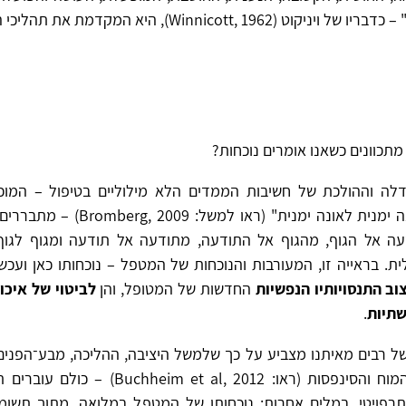
ט (1962 ,Winnicott), היא המקדמת את תהליכי השינוי.
מתכוונים כשאנו אומרים נוכחות?
ה וההולכת של חשיבות הממדים הלא מילוליים בטיפול – המוכ
"תקשורת מאונה ימנית לאונה ימנית" (ראו ל
ה אל הגוף, מהגוף אל התודעה, מתודעה אל תודעה ומגוף לגוף,
ת. בראייה זו, המעורבות והנוכחות של המטפל – נוכחותו כאן ועכשי
וב התנסויותיו הנפשיות
החדשות של המטופל, והן
לביטוי של איכויו
שתיות
.
 של רבים מאיתנו מצביע על כך שלמשל היציבה, ההליכה, מבע־הפנים
ואפילו רקמת המוח והסינפסות (ראו: m et al, 2012
תרפויטי. במלים אחרות: נוכחותו של המטפל במלואה, מתוך תשו