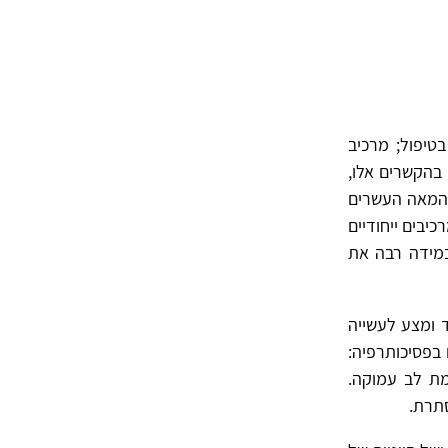
טיפול; מרכיב
 בהקשרים אלו,
 המאה העשרים
יבים ייחודיים
ות־עקביות (congruence) – קובעים במידה רבה את
ד ומצע לעשייה
ם בפסיכותרפיה:
מת לב עמוקה.
סתרת.