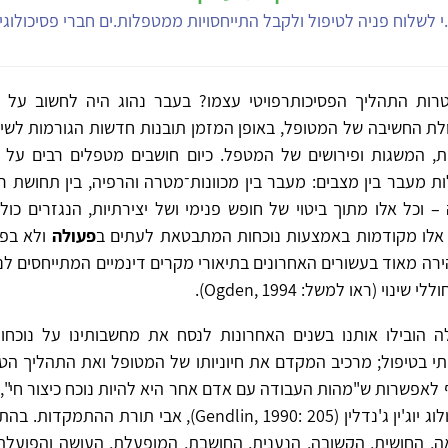
י לשלוח פניה לטיפול ולקבל התייחסויות ממטפלות.ים חברי פסיכולוג
רות התהליך הפסיכותרפויטי עצמו? בעבר נהוג היה לחשוב על 
ת החשיבה של המטופל, באופן המזמן תובנות חדשות הגורמות לשינו
, המשגות ופירושים של המטפל. כיום חושבים מטפלים רבים על 
ות מעבר בין מצבים: מעבר בין מכוונות־מטרה והרפיה, בין תחושת רג
– וכל אלו מתוך ביטוי של חופש פנימי ושל יצירתיות, הנגזרים כ
ת אלו מקודמות באמצעות נוכחות המתבטאת לעתים ב
פעולה
ולא בפי
ירה מאוד בעשורים האחרונים בתיאורי מקרים דינמיים המתייחסים לנ
נוי (ראו למשל: Ogden, 1994).
ה הובילו אותנו בשנים האחרונות לנסח את מחשבותינו על נוכח
 בטיפול; מרכיב המקדם את חיוניותו של המטופל ואת התהליך הטיפ
לאפשרות ש"מהות העבודה עם אדם אחר היא להיות נוכח כיצור חי", 
הפילוסוף־פסיכולוג יוג'ין ג'נדלין (Gendlin, 1990: 205), אבי ת
ה, החושית, הקשובה, הנענית, החושבת, המופעלת, העושה והפועל