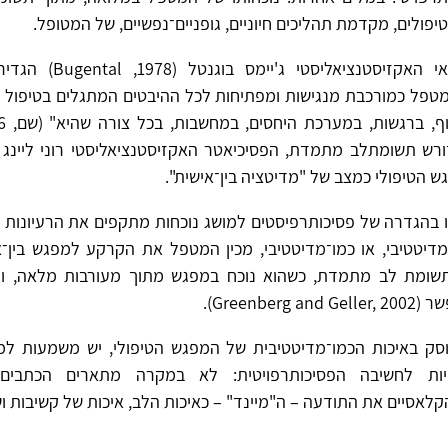
פולים, מקדמת תהליכים חיוניים, גופניים־נפשיים, של המטופל.
הפסיכואנליטיקאי האקזיסטנציאל
טפל כמורכבת מנגישות ומפתיחות לכל ההיבטים המתגלים בטיפול 
 הטיפולי כמצב של "מדיטציה בין־אישית".
בהגדרה של פסיכותרפיסטים למושג נוכחות מתקפים את הרעיונות ש
מדיטטיבי, או כמו־מדיטטיבי, מכין המטפל את הקרקע למפגש בין־אי
שומת לב מתמדת, כשהוא נוכח במפגש מתוך מעורבות מלאה, ומ
Greenber).
סק באיכות הכמו־מדיטטיבית של המפגש הטיפולי, יש משמעות למפ
ות לחשיבה הפסיכותרפויטית: לא במקרה מתארים הכתבים 
קלאסיים את התודעה – ה"מיינד" – כאיכות הלב, איכות של קשיבות וש