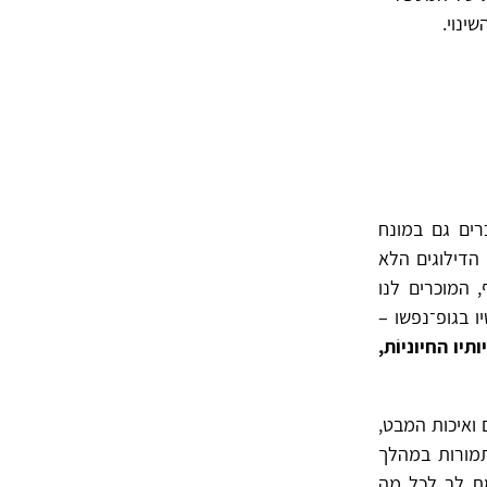
רים גם במונח
משל: Bromberg, 2009) – מתבררים הדילוגים הלא
 המוכרים לנו
ו בגופ־נפשו –
תיו החיוניוֹת,
 ואיכות המבט,
Buchhei) – כולם עוברים תמורות במהלך
מת לב לכל מה