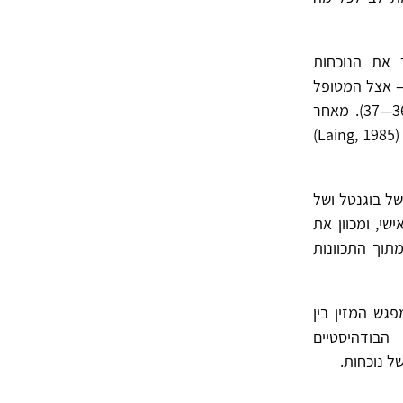
יסטי ג'יימס בוגנטל (1978, Bugental) הגדיר את הנוכחות
– אצל המטופל
והמטפל – "בגוף, ברגשות, במערכת היחסים, במחשבות, בכל צורה שהיא" (שם, 36—37). מאחר
שזהו אתגר הדורש תשומתלב מתמדת, הפסיכיאטר האקזיסטנציאליסטי רוני ליינג (1985 ,Laing)
ל בוגנטל ושל
שי, ומכוון את
תוך התכוונות
גש המזין בין
הבודהיסטיים
ל נוכחות.