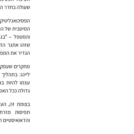
שעולה בחדר הטי
המיטבית של המ
הגדיר את המפגש
מחקרים שעסקו 
ליינג: בתהליך 
עצמו להיות בת
גדולה ככל האפשר (g and Geller, 2002
בצומת זה, העו
תפיסות מזרחי
והדאואיסטיים ה