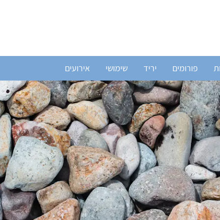
ת
פורומים
יריד
שימושי
אירועים