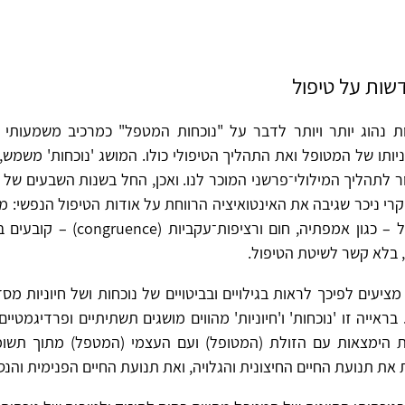
ות על טיפול
ת נהוג יותר ויותר לדבר על "נוכחות המטפל" כמרכיב משמעותי ב
ותו של המטופל ואת התהליך הטיפולי כולו. המושג 'נוכחות' משמש,
ר לתהליך המילולי־פרשני המוכר לנו. ואכן, החל בשנות השבעים של
י ניכר שגיבה את האינטואיציה הרווחת על אודות הטיפול הנפשי: מרכ
באישיות המטפל – כגון אמפתיה, חום ורציפ
 בלא קשר לשיטת הטיפול.
ציעים לפיכך לראות בגילויים ובביטויים של נוכחות ושל חיוניות מס
בראייה זו 'נוכחות' ו'חיוניות' מהווים מושגים תשתיתיים ופרדיגמטיי
ת הימצאות עם הזולת (המטופל) ועם העצמי (המטפל) מתוך תשו
ת את תנועת החיים החיצונית והגלויה, ואת תנועת החיים הפנימית והנ