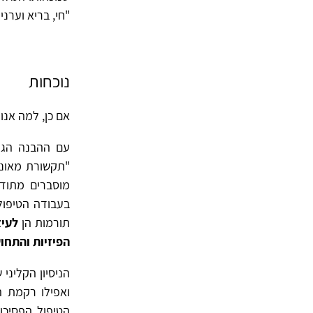
"חי, בריא וערני" – כדבריו של ויניקו
נוכחות
אם כן, למה אנו 
עם ההבנה הגדל
מוסברים מתודע
בעבודה הטיפולי
תורמות הן
לעיצ
הפיזיות והתחו
הניסיון הקליני
הטיפול הפסיכו