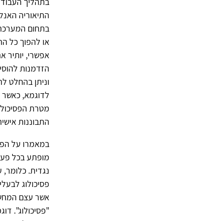
התיאוריה האנל
בתחום המערכתי.
או להפוך כל הת
אפשרי, יותיר א
הזדמנות להוסיף
וניתן בהחלט לה
לדוגמא, כאשר 
מטרת הפסיכולו
התבוננות אישי
במאמרו על הפגי
מופתע בכל פעם
נגדית. כלומר, 
פסיכולוג לבעלי
אשר עצם המחשב
"פסיכולוג". דו