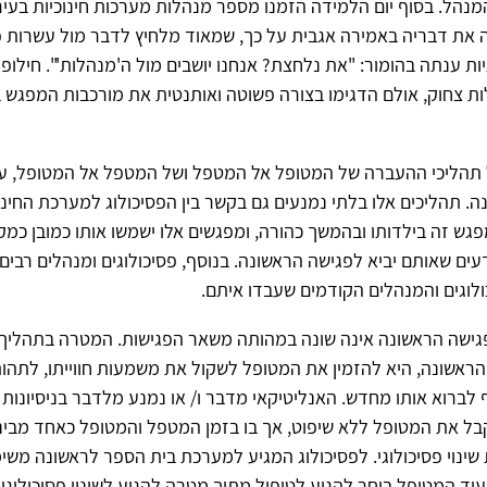
מנהל. בסוף יום הלמידה הזמנו מספר מנהלות מערכות חינוכיות בעי
את דבריה באמירה אגבית על כך, שמאוד מלחיץ לדבר מול עשרות פס
ות ענתה בהומור: "את נלחצת? אנחנו יושבים מול ה'מנהלות'". חילופי
לות צחוק, אולם הדגימו בצורה פשוטה ואותנטית את מורכבות המפגש בי
 תהליכי ההעברה של המטופל אל המטפל ושל המטפל אל המטופל, עו
. תהליכים אלו בלתי נמנעים גם בקשר בין הפסיכולוג למערכת החינוכ
מפגש זה בילדותו ובהמשך כהורה, ומפגשים אלו ישמשו אותו כמובן כמק
עים שאותם יביא לפגישה הראשונה. בנוסף, פסיכולוגים ומנהלים רבים 
לוגים והמנהלים הקודמים שעבדו איתם.
פגישה הראשונה אינה שונה במהותה משאר הפגישות. המטרה בתהליך 
הראשונה, היא להזמין את המטופל לשקול את משמעות חווייתו, לתהות
לברוא אותו מחדש. האנליטיקאי מדבר ו/ או נמנע מלדבר בניסיונות
ל את המטופל ללא שיפוט, אך בו בזמן המטפל והמטופל כאחד מביני
ינוי פסיכולוגי. לפסיכולוג המגיע למערכת בית הספר לראשונה משימ
עוד המטופל בוחר להגיע לטיפול מתוך מטרה להגיע לשינוי פסיכולוגי,