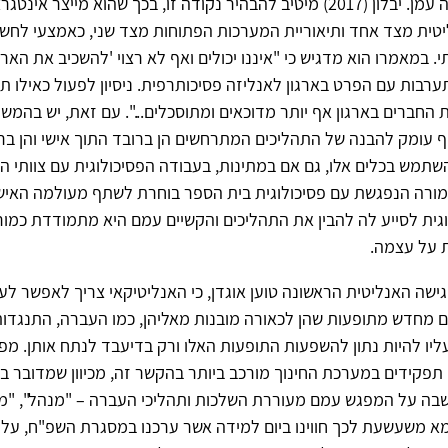
בתהליך העבודה עמן. יבלון (2017) מיטיב להבהיר נקודה זו, בכך שהוא מייצר אינט
יטית מצד אחד ותיאוריית המערכות הפתוחות מצד שני, כאמצעי לחש
 במאמרו הוא מדגיש כי "איננו יכולים ואף לא רצוי 'להשכיב את הארג
ערבות עם הפרט בארגון לאנליזה פסיכותרפית. ניסיון לפעול כאילו ת
ת החברים בארגון אף יותר מדוכאים ומתוסכלים...". עם זאת, יש בהמש
 עומק להבנה של התהליכים המתרחשים הן ברובד התוך אישי והן ברוב
שתמש בכלים אלו, גם אם במתינות, בעבודה הפסיכולוגית עם צוותי הח
מורה הנפגשת עם פסיכולוגית בית הספר בוחרת לשתף מעולמה האישי 
גית לסייע לה להבין את התהליכים והקשיים עמם היא מתמודדת כמו
ת על עצמה.
שה האנליטית הראשונה טוען אוגדן, כי האנליטיקאי צריך לאפשר לע
 מחדש מתופעות שהן לכאורה מובנות מאליהן, כמו העברה, התנגדו
עליו להיות נתון להשפעות התופעות האלו ורק בדיעבד לנתח אותן. מפג
 תפקידים במערכת החינוך מורכב ביותר בהקשר זה, מכיוון שמדובר ב
ה על המפגש עמם מעוררת השלכות ותהליכי העברה – "מנהל", "מו
גמא משעשעת לכך חווינו ביום למידה אשר ערכנו במסגרת השפ"ח, על