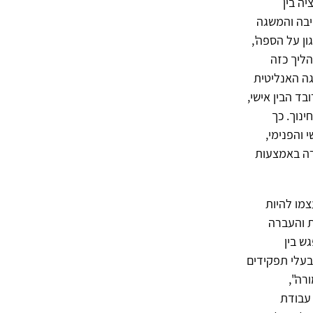
גרציה בין
יבה והמשגה
ון על הספה',
הליך כזה
גה האנליטית
ד הבין אישי,
ינוך. כך
והפנימי,
רה באמצעות
צמו להיות
ת והעברה
ש בין
בעלי תפקידים
רה",
 עבודת