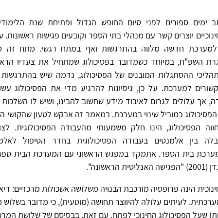
 ימים ספורים לפני סיום החופש הגדול ופתיחת שנת הלימודי
ינוכיים יוצרים קשר עם מנהלי בתי הספר וקובעים פגישות ראשונות. עב
 למערכת חדשה מלווה בהתרגשות ואף במתח רגשי. מתח זה 
ת השפ"ח, במיוחד כשמדובר בפסיכולוג שמתחיל את צעדיו הראש
הליכי ההסתגלות המובנים של הפסיכולוג, נדמה שיש בהתרגשות ז
שורים למערכת. על כן, ניסיונות להרגיע מדי את הפסיכולוג עשויי
 אך עלולים לגרום לאיבוד מידע שחשוב להבינו, ושיש לו השלכות 
פסיכולוג כמוביל שינוי במערכת. במאמר זה אבקש לטעון שהקושי המ
חווה הפסיכולוג, הינו חלק משמעותי מהעבודה הפסיכולוגית. לצ
לה בין אלמנטים בעבודה הפסיכולוגית בחדר הטיפול לאלמ
מערכת בית הספר. אתמקד במפגש הראשוני עם המערכת הבית ספרי
 הראשונה".
ינוכית הינה פרופסיה מורכבת הבנויה משלושה אשכולות מרכזיים: דיא
ערכתית. לעיתים עלולה להיווצר תחושה (מוטעית), כי מדובר בשלוש מי
ות) שעל הפסיכולוג החינוכי לפתח. עם זאת, בבסיסם של שלושת המרכ