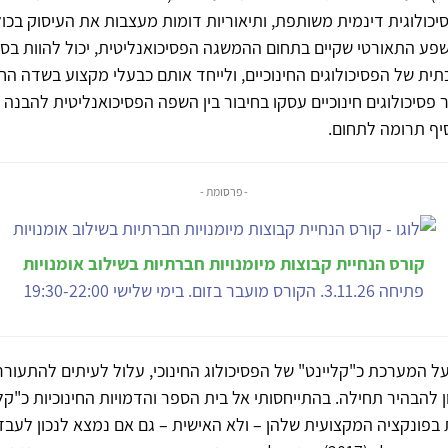
כולוגית דינמית משותפת, ותיאוריות דומות מעצבות את העיסוק בכול
ע התאורטי שקיים בתחום ההמשגה הפסיכואנליטית, יכול להוות בסי
ת של הפסיכולוגים החינוכיים, ולייחד אותם כבעלי מקצוע בשדה החי
פסיכולוגים חינוכיים עסקו בחיבור בין השפה הפסיכואנליטית להבנה
סיף תרומה לתחום.
- פרסומת -
קורס הנחיית קבוצות מיומנויות חברתיות בשילוב אומנויות
פתיחה 3.11.26. הקורס מועבר בזום. בימי שלישי 19:30-22:00
 המערכת כ"קליינט" של הפסיכולוג החינוכי, עלול לעיתים להתעורר 
 להבהיר תחילה. בהתייחסותי אל בית הספר והדמויות החינוכיות כ"קליי
פונקציה המקצועית שלהן – ולא האישית – גם אם נמצא לנכון לעבד ח