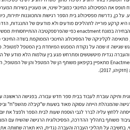
תופס את הפסיכולוג החינוכי כמוביל שינוי, או מעוניין בשירות המער
. על כן, נדרשת מפסיכולוג בית הספר רגישות והתכווננות יתירות, כיו
 היא קרקע פורייה לתהליכים מודעים ולא מודעים של התנגדות, הזד
ו-enactment. הבחירה במונח enactment כפי שהפרספקטיבה ההתייחסותי
זקיהו, 2017), מתאימה לקליניקה של הפסיכולוג החינוכי הממוקמת בשדה החינוכי (
ל הדגש שגישה זו שמה על נקודת המפגש המיוחדת בין המטפל למטופל. מ
והעברה נגדית מיטשטשים ומתרחש מגע בין עולמות הלא מודע של 
והמטופל. ה- Enactment מתאפיין בקיפאון משותף הן של המטפל והן של המטופל
יהו, 2017).
גית ותיקה עוברת לעבוד בבית ספר חדש עבורה. בפגישה הראשונה 
רגישה שהמנהלת הייתה עסוקה מאוד בשעות ש"קיבלה מהשפ"ח" ובימ
ניסתה ללחוץ עליה לברר לגבי הוספת שעות לבית הספר ולפצל את יום
בעיבוד משותף בתהליך ההדרכה, הפסיכולוגית הרגישה שהשיח עם המ
י. בחשיבה על תהליכי העברה והעברה נגדית, היא תארה שחוותה את