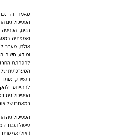
מאמר זה נכתב
הפסיכולוגים הח
רבים, הכניסה
ואמפתיה במסגר
אולם, מעבר לת
ומידע חשוב הק
להפחתת החרדה,
המערכתית של ה
רגשיות, אותו 
להתייחס להקב
הפסיכולוגית ב
במאמרו של אוגדן (2001) "הפגישה האנליטית
הפסיכולוגיה הח
טיפול ועבודה מ
(ואולי אף סותר