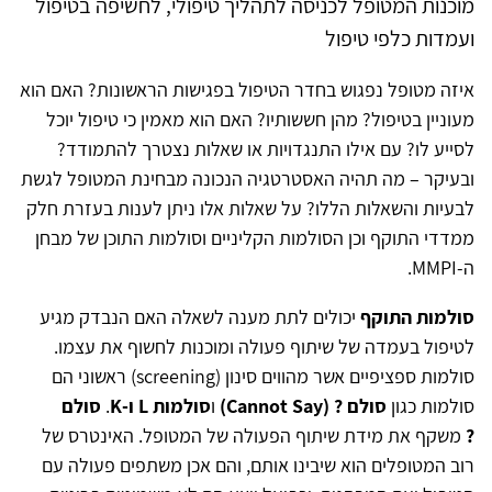
מוכנות המטופל לכניסה לתהליך טיפולי, לחשיפה בטיפול
ועמדות כלפי טיפול
איזה מטופל נפגוש בחדר הטיפול בפגישות הראשונות? האם הוא
מעוניין בטיפול? מהן חששותיו? האם הוא מאמין כי טיפול יוכל
לסייע לו? עם אילו התנגדויות או שאלות נצטרך להתמודד?
ובעיקר – מה תהיה האסטרטגיה הנכונה מבחינת המטופל לגשת
לבעיות והשאלות הללו? על שאלות אלו ניתן לענות בעזרת חלק
ממדדי התוקף וכן הסולמות הקליניים וסולמות התוכן של מבחן
ה-MMPI.
סולמות התוקף
יכולים לתת מענה לשאלה האם הנבדק מגיע
לטיפול בעמדה של שיתוף פעולה ומוכנות לחשוף את עצמו.
סולמות ספציפיים אשר מהווים סינון (screening) ראשוני הם
סולמות כגון
סולם ?
(Cannot Say)
ו
סולמות L ו-K
.
סולם
?
משקף את מידת שיתוף הפעולה של המטופל. האינטרס של
רוב המטופלים הוא שיבינו אותם, והם אכן משתפים פעולה עם