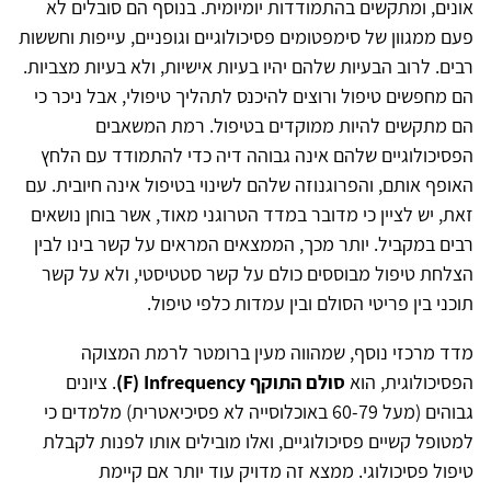
אונים, ומתקשים בהתמודדות יומיומית. בנוסף הם סובלים לא
פעם ממגוון של סימפטומים פסיכולוגיים וגופניים, עייפות וחששות
רבים. לרוב הבעיות שלהם יהיו בעיות אישיות, ולא בעיות מצביות.
הם מחפשים טיפול ורוצים להיכנס לתהליך טיפולי, אבל ניכר כי
הם מתקשים להיות ממוקדים בטיפול. רמת המשאבים
הפסיכולוגיים שלהם אינה גבוהה דיה כדי להתמודד עם הלחץ
האופף אותם, והפרוגנוזה שלהם לשינוי בטיפול אינה חיובית. עם
זאת, יש לציין כי מדובר במדד הטרוגני מאוד, אשר בוחן נושאים
רבים במקביל. יותר מכך, הממצאים המראים על קשר בינו לבין
הצלחת טיפול מבוססים כולם על קשר סטטיסטי, ולא על קשר
תוכני בין פריטי הסולם ובין עמדות כלפי טיפול.
מדד מרכזי נוסף, שמהווה מעין ברומטר לרמת המצוקה
הפסיכולוגית, הוא
סולם התוקף F) Infrequency)
. ציונים
גבוהים (מעל 60-79 באוכלוסייה לא פסיכיאטרית) מלמדים כי
למטופל קשיים פסיכולוגיים, ואלו מובילים אותו לפנות לקבלת
טיפול פסיכולוגי. ממצא זה מדויק עוד יותר אם קיימת