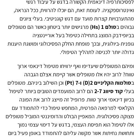
לפסיכותרפיה דינאמית הקשורה בדגש על עיבוד רגשי
ואינטרוספקציה. לעומת זאת, הם יוכלו להרוויח, ככל הנראה,
מהתערבויות קצרות מועד עם דגש קוגניטיבי. בעלי ציונים
גבוהים ב
סולם 1 (Hs)
מרגישים יותר ביטחון כאשר הם מטופלים
בביופידבק המוצג בתחילה כטיפול בעל אוריינטציה
גופנית-ביולוגית, ובכך מופחת החלק הפסיכולוגי ומושגת היענות
גדולה יותר לכניסה לתהליך הטיפולי.
ומיהם המטופלים שיעדיפו ואף ירוויחו מטיפול דינאמי ארוך
טווח? לרוב יהיו אלו מטופלים אשר קיימת אצלם הגבהה
ב
סולמות הקליניים 2(D) ו-7 (Pt)
וכן השילוב ביניהם. מטופלים
בעלי
קוד סיווג 2-7
הם לרוב המועמדים הטובים ביותר לטיפול
בכיוון דינאמי ארוך טווח. פרופיל זה מייצג לרוב את הפונה
הקלאסי למרפאה הפרטית, המחפש טיפול כדי להתמודד עם
מצוקה פסיכולוגית. המאפיין הבולט והדומיננטי המוביל מטופלים
אלו לטיפול הוא תפיסת העצמי, בדגש על דימוי עצמי נמוך
ותחושת נחיתות אשר מקשה עליהם להתמודד באופן פעיל ביום