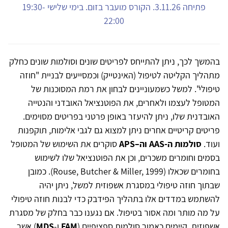
פתיחה 3.11.26. הקורס מועבר בזום. בימי שלישי 19:30-
22:00
בהמשך לכך, ניתן להתייחס לפריטים שונים וסולמות שונים כחלק
מתהליך הקליטה לטיפול (האינטייק) וכמסייעים לבניית "חוזה
טיפולי". למשל כשמעוניינים לבחון את רמת המסוכנות של
המטופל לעצמו ולאחרים, את הפוטנציאל האובדני והנטייה
האובדנית שלו, ניתן להיעזר באופן פרטני בפריטים מסוימים.
פריטים קריטיים אחרים ניתן למצוא גם לגבי אלימות, תוקפנות
ועוד.
סולמות ה-AAS וה–APS
סוקרים את השימוש של המטופל
בסמים וחומרים משכרים, וכן את הפוטנציאל שלו לשימוש
בחומרים שכאלו (Rouse, Butcher & Miller, 1999). כמובן
שבתוך חוזה טיפולי במסגרת אשפוזית למשל, ניתן יהיה
להשתמש במדדים אלו בתהליך הפידבק כדי לבנות חוזה טיפולי
על מה מותר ומה אסור בטיפול. אם נגענו כבר בחלק של מסגרת
אשפוזית, קיימים כאמור סולמות ספציפיים (
FAM
ו-
MDS
) אשר