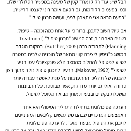
חבל שיש עוד רק קו אחד קטן של טעינה במכשיר הסלולרי שלו..
וכמו בפעמים הקודמות, גם הפעם אומר רוני לעצמו חרישית:
"בפעם הבאה אני מתארגן לפני, ועושה תכנון טיול!"
אם טיול חשוב לתכנן, ברור כי על אחת כמה וכמה – טיפול.
בשנים האחרונות זכה המושג "תכנון טיפול" (Treatment
Planning) לתהודה רבה (Butcher, 2005). במקורו הוגדר
המושג כ"ניסיון ליצירת קווי מתאר של תוכנית שלבית במטרה
לסייע למטופל להחלים מהמצב הלא פונקציונלי עמו הגיע
לטיפול" (Makover, 1992). הרעיון לתכנון טיפול נולד מתוך רצון
להבניה של תהליכי ההתערבות על מנת לאפשר עבודה יותר
סדורה ואולי גם יותר מדויקת, אשר מבוססת על התבוננות
מושכלת בקשיים ובבעיות אותן מביא המטופל לטיפול.
הערכה פסיכולוגית בתחילת התהליך הטיפולי היא אחד
האמצעים המרכזיים שבהם משתמשים קלינאים המעוניינים
לתכנן את הטיפול מבעוד מועד. להערכה פסיכולוגית
טרום-טיפול פוטנציאל לסייע לקבלת מידע בעל ערך על הקשיים