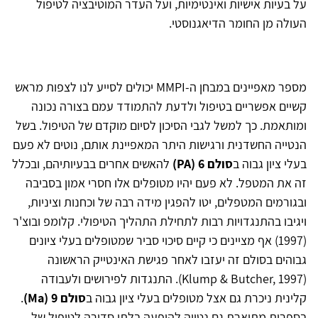
על בעיות אישיות ואינטימיות, ועל העדר המוטיבציה לטיפול
העולה מן החומר הדיאגנוסטי.
מספר מאפיינים במבחן ה-MMPI יכולים לסייע לנו לצפות מראש
קשיים אפשריים בטיפול ולדעת להתמודד עמם בצורה נכונה
ומותאמת. כך למשל לגבי הסיכון לסיום מוקדם של הטיפול. בשל
הנטייה החשדנית ורגישות היתר המאפיינת אותם, נוטים לא פעם
בעלי ציון גבוה ב
סולם 6 (PA)
להאשים אחרים בבעיותיהם, ובכלל
זה את המטפל. לא פעם יהיו מטופלים אלו חסרי אמון בסביבה
ובגורמים המטפלים, יטו להפגין מידה רבה של וכחנות וציניות,
ויגיבו בהתנגדויות רבות לתחילת התהליך הטיפולי. קלומפ ובוצ'ר
(1997) אף מציינים כי קיים סיכוי סביר שמטופלים בעלי ציונים
גבוהים בסולם זה יעזבו לאחר פגישת האינטייק הראשונה
(Klump & Butcher, 1997). התנגדות לפירושים ולעבודה
קלינית ניכרת גם אצל מטופלים בעלי ציון גבוה ב
סולם 9 (Ma)
.
בספרות מתוארת גם נטייה להופעה בלתי סדירה לטיפול של