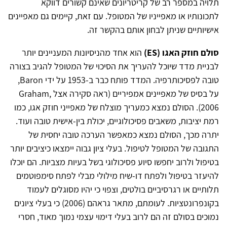
תלויה במספר רב של קריטריונים שאינם קשורים דווקא
לתכונותיו או מאפייניו של המטופל. עם זאת, קיימים גם מאפיינים
אישיותיים שניתן לבחון אותם בהקשר זה.
סולם חוזק האגו (ES)
הוא אחד מהניסיונות המעניינים יותר
לבניית מדד שיוכל להעריך את הסיכוי של המטופל להגיב בצורה
טובה לפסיכותרפיה. המדד פותח כבר ב-1953 על ידי Baron,
על בסיס של מאפיינים אמפיריים (ראה סקירה אצל Graham,
2006). הסולם נמצא כמעריך מוצלח של מאפייני חוזק אגו, כמו
רמת יציבות, משאבים פסיכולוגיים, יכולת בין-אישית טובה ועוד.
יתרה מכך, הסולם נמצא כמאפשר הערכה טובה יחסית של
התגובה של המטופל לטיפול. בעלי ציון גבוה יימצאו כיציבים יותר
בטיפול ולרוב יחפשו סיוע פסיכולוגי בשל בעיות מצביות. הם יוכלו
להיעזר בטיפול ולפתח דו-שיח מילולי מבלי לפתח סימפוטמים
תלותיים או רגרסיביים בולטים, וצפוי כי יהיו מסוגלים לעמוד
בקונפרונטציות. לעומתם, מתאר גראהם (2006) כי בעלי ציונים
נמוכים בסולם זה הם לרוב בעלי דימוי עצמי נמוך מאוד, חסרי