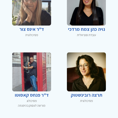
נויה כהן צמח מרדכי
ד"ר אינס צור
עובדת סוציאלית
פסיכולוגית
תרצה רובינשטוק
ד"ר פנחס קאסוטו
פסיכולוגית
פסיכולוג
מורשה לעסוק בהיפנוזה