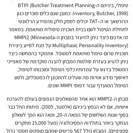
טיפולי, ביניהם ה-BTPI (Butcher Treatment Planning
Inventory, Butcher, 1998). כמובן שגם כלים מוכרים כגון
הרורשאך או ה–TAT יכולים לספק חלק מהמידע הרלוונטי
לתחילת הטיפול לשם בניית תוכנית טיפולית מותאמת. במאמר
זה אדגים כיצד ניתן להיעזר במבחן ה-MMPI2 (Minnesota
Multiphasic Personality Inventory) על מנת לסייע ביצירת
תוכנית טרום-טיפול מותאמת למטופל. אתמקד בהמחשה כיצד
ניתן להגיע בעזרת סולמות המבחן להבנה מוקדמת של מאפייני
המטופל בדגש על עמדותיו כלפי הטיפול ומוכנותו לטיפול,
לאיסוף מידע אודות מה שעלינו להתכונן לו כמטפלים, ולסוג
הטיפול המועדף עבור דפוסי MMPI שונים.
מבחן ה-MMPI2 הוא אחד מהשאלונים הנפוצים בעולם להערכת
אישיות, אם לא הנפוץ ביניהם (אלמגור, 2005). פיתוחו החל כבר
בסוף שנות השלושים של המאה ה-20, ומאז הוא הפך לשאלון
הנחקר ביותר בתולדות הפסיכולוגיה (מעל 15,000 מחקרים
ספציפיים). המבחן כולל 567 פריטים שמהם מופקים מספר גדול