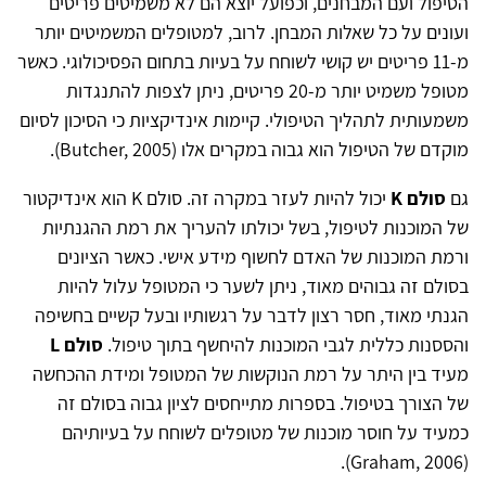
הטיפול ועם המבחנים, וכפועל יוצא הם לא משמיטים פריטים
ועונים על כל שאלות המבחן. לרוב, למטופלים המשמיטים יותר
מ-11 פריטים יש קושי לשוחח על בעיות בתחום הפסיכולוגי. כאשר
מטופל משמיט יותר מ-20 פריטים, ניתן לצפות להתנגדות
משמעותית לתהליך הטיפולי. קיימות אינדיקציות כי הסיכון לסיום
מוקדם של הטיפול הוא גבוה במקרים אלו (Butcher, 2005).
גם
סולם K
יכול להיות לעזר במקרה זה. סולם K הוא אינדיקטור
של המוכנות לטיפול, בשל יכולתו להעריך את רמת ההגנתיות
ורמת המוכנות של האדם לחשוף מידע אישי. כאשר הציונים
בסולם זה גבוהים מאוד, ניתן לשער כי המטופל עלול להיות
הגנתי מאוד, חסר רצון לדבר על רגשותיו ובעל קשיים בחשיפה
והססנות כללית לגבי המוכנות להיחשף בתוך טיפול.
סולם L
מעיד בין היתר על רמת הנוקשות של המטופל ומידת ההכחשה
של הצורך בטיפול. בספרות מתייחסים לציון גבוה בסולם זה
כמעיד על חוסר מוכנות של מטופלים לשוחח על בעיותיהם
(Graham, 2006).