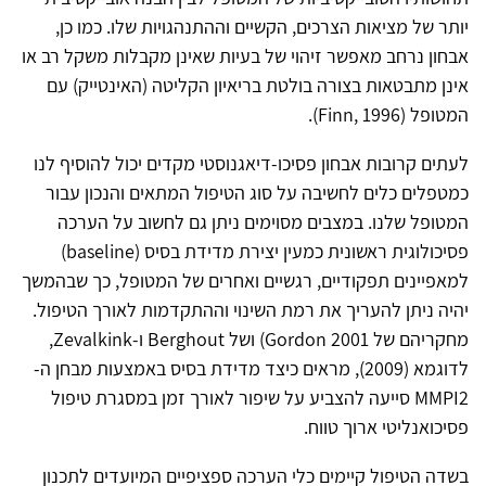
יותר של מציאות הצרכים, הקשיים וההתנהגויות שלו. כמו כן,
אבחון נרחב מאפשר זיהוי של בעיות שאינן מקבלות משקל רב או
אינן מתבטאות בצורה בולטת בריאיון הקליטה (האינטייק) עם
המטופל (Finn, 1996).
לעתים קרובות אבחון פסיכו-דיאגנוסטי מקדים יכול להוסיף לנו
כמטפלים כלים לחשיבה על סוג הטיפול המתאים והנכון עבור
המטופל שלנו. במצבים מסוימים ניתן גם לחשוב על הערכה
פסיכולוגית ראשונית כמעין יצירת מדידת בסיס (baseline)
למאפיינים תפקודיים, רגשיים ואחרים של המטופל, כך שבהמשך
יהיה ניתן להעריך את רמת השינוי וההתקדמות לאורך הטיפול.
מחקריהם של Gordon 2001) ושל Berghout ו-Zevalkink,
לדוגמא (2009), מראים כיצד מדידת בסיס באמצעות מבחן ה-
MMPI2 סייעה להצביע על שיפור לאורך זמן במסגרת טיפול
פסיכואנליטי ארוך טווח.
בשדה הטיפול קיימים כלי הערכה ספציפיים המיועדים לתכנון