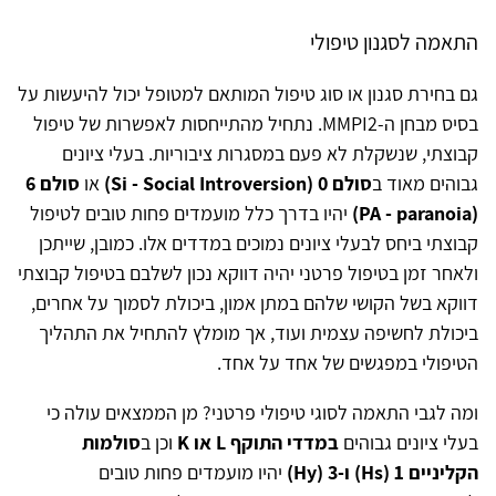
התאמה לסגנון טיפולי
גם בחירת סגנון או סוג טיפול המותאם למטופל יכול להיעשות על
בסיס מבחן ה-MMPI2. נתחיל מהתייחסות לאפשרות של טיפול
קבוצתי, שנשקלת לא פעם במסגרות ציבוריות. בעלי ציונים
גבוהים מאוד ב
סולם 0 (Si - Social Introversion)
או
סולם 6
(PA - paranoia)
יהיו בדרך כלל מועמדים פחות טובים לטיפול
קבוצתי ביחס לבעלי ציונים נמוכים במדדים אלו. כמובן, שייתכן
ולאחר זמן בטיפול פרטני יהיה דווקא נכון לשלבם בטיפול קבוצתי
דווקא בשל הקושי שלהם במתן אמון, ביכולת לסמוך על אחרים,
ביכולת לחשיפה עצמית ועוד, אך מומלץ להתחיל את התהליך
הטיפולי במפגשים של אחד על אחד.
ומה לגבי התאמה לסוגי טיפולי פרטני? מן הממצאים עולה כי
בעלי ציונים גבוהים
במדדי התוקף L או K
וכן ב
סולמות
הקליניים 1 (Hs) ו-3 (Hy)
יהיו מועמדים פחות טובים