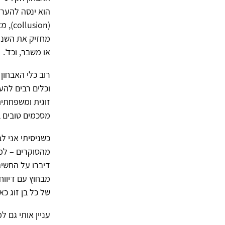
הוא ינסה להערי
(sion
מחזיק את השניי
או משבר, וכד'.
רוב כלי האבחון
וכלים רבים לה
זוגית ומשפחתית
מסכמים טובים בנושא זה (ראו למשל: 88
כשניסיתי אני 
דיברו על החשיב
מבחוץ עם דיווח
של כל בן זוג כ
עניין אותי גם 