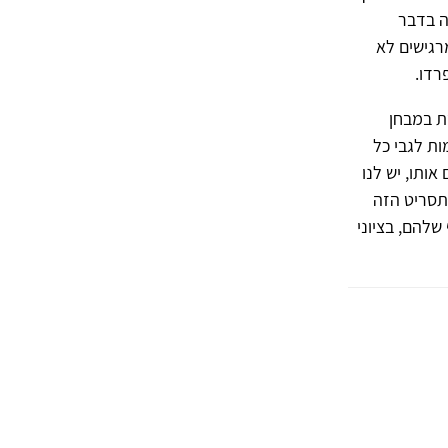
ה בדבר
רגישים לא
רדו.
ת במבחן
להסכמות לגבי כל
מתעדים אותו, יש לנו
התסריט הזה
הרורשאך המשותף שלהם, בציוני