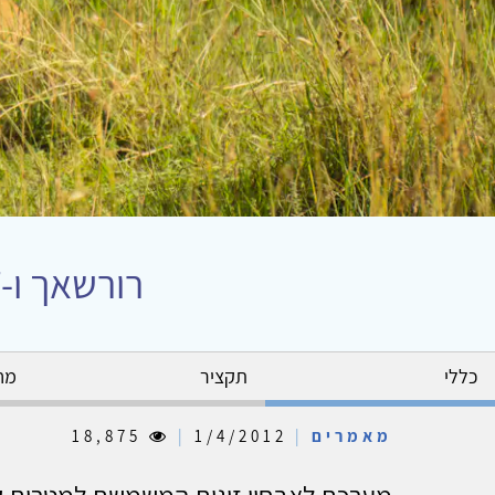
רורשאך ו-T.A.T. זוגיים ככלי אבחון למערכת יחסים זוגית
כללי
תקציר
מח
מאמרים
|
1/4/2012
|
18,875
מערכת לאבחון זוגות המשמשת למטרות קלי