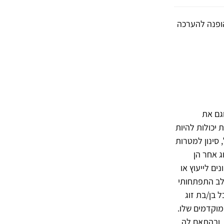
הופנה להערכה
וגם את
 יכולות להיות
 סינון למטרות
נוי-שרב, 1995). החלטות מסוג אחר הן
ים לייעוץ או
שלב התפתחותי
 בן/בת זוג
מוקדמים שלו.
, ובהתאם לה