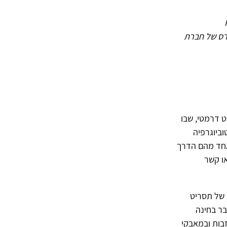
R
רסה שונה בקונגרס של חברת
נישואים כעל "אקט דרמטי, שבו
וביוגרפיה
 אחד מהם הדרך
ו קשר
צירה של תסריט
בר בחינה
בות ובמאבקי