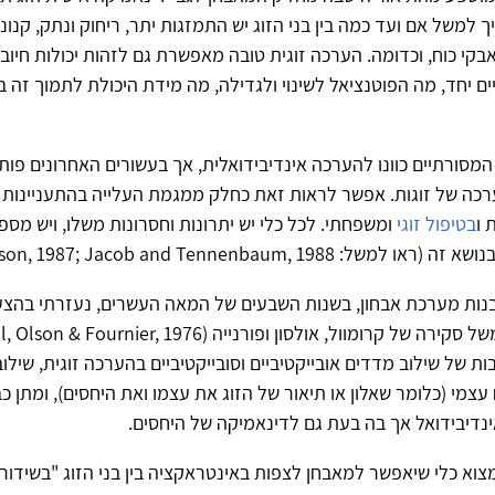
ך למשל אם ועד כמה בין בני הזוג יש התמזגות יתר, ריחוק ונתק, קנונ
collu), מאבקי כוח, וכדומה. הערכה זוגית טובה מאפשרת גם לזהות יכולות חיו
ם יחד, מה הפוטנציאל לשינוי ולגדילה, מה מידת היכולת לתמוך זה 
 המסורתיים כוונו להערכה אינדיבידואלית, אך בעשורים האחרונים פות
ערכה של זוגות. אפשר לראות זאת כחלק ממגמת העלייה בהתעניינות 
 ו
בטיפול זוגי
ומשפחתי. לכל כלי יש יתרונות וחסרונות משלו, ויש מס
Wilkinson, 1987; Jacob and Tennenbaum, 19; ועוד).
לבנות מערכת אבחון, בשנות השבעים של המאה העשרים, נעזרתי בהצ
ות של שילוב מדדים אובייקטיביים וסובייקטיביים בהערכה זוגית, שילו
 עצמי (כלומר שאלון או תיאור של הזוג את עצמו ואת היחסים), ומתן כ
אינדיבידואל אך בה בעת גם לדינאמיקה של היחסים.
למצוא כלי שיאפשר למאבחן לצפות באינטראקציה בין בני הזוג "בשידור 