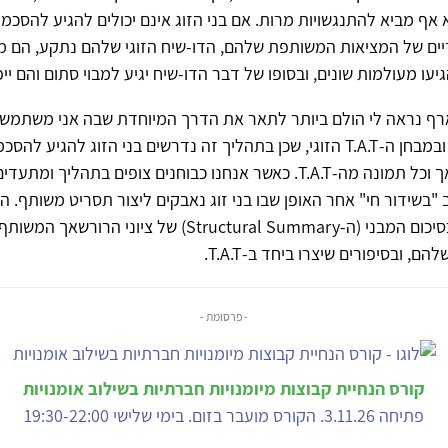
א אף מביא להתנגשויות מרות. אם בני הזוג אינם יכולים להגיע להסכמ
יים של המציאות המשותפת שלהם, הדו-שיח הזוגי שלהם נתקע, הם מ
גיעו מעולמות שונים, ובסופו של דבר הדו-שיח יגיע למבוי סתום והם ייפ
רף נראה לי הולם ביותר לתאר את הדרך המיוחדת שבה אני משתמש
הרורשאך הזוגי ובמבחן ה-T.A.T הזוגי, שכן בתהליך זה נדרשים בני הזוג להגיע 
לוח של הרורשאך וכל תמונה מה-T.A.T. כאשר אנחנו כבוחנים צופים בתהליך ו
"בשידור חי" אחר האופן שבו בני זוג נאבקים ליצור תסריט משותף. 
מיוצג אחר כך בסיכום המבני (ה-Structural Summary) של ציוני 
, ובסיפורים שיצרו ביחד ב-T.A.T.
- פרסומת -
קורס הנחיית קבוצות מיומנויות חברתיות בשילוב אומנויות
פתיחה 3.11.26. הקורס מועבר בזום. בימי שלישי 19:30-22:00