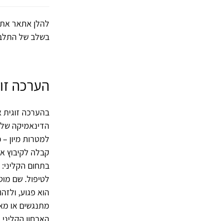
להלן אתאר את ה
בשלב של התלבט
הערכה זוג
בהערכה זוגית אנ
הדינאמיקה של מ
למטרות מיון – כ
בתחום הקליני: ל
לטיפול. שם מוט
הוא פגוע, ולזהו
מתנגשים או מאת
האבחון הקליני 