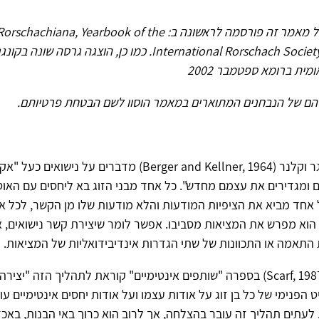
גרסה קודמת של מאמר זה פורסמה לראשונה ב: orschachiana, Yearbook of the
International Rorschach Society, Vol 27, 2005. כמו כן, הוצגה ג
ית ברומא ספטמבר 2002
הם של הנבחנים המתוארים במאמר הוסוו לשם הבטחת פרטיותם.
הסוציולוגים ברגר וקלנר (Berger and Kellner, 1964) מדברים על 
ם ומגדירים את עצמם מחדש". כל אחד מבני הזוג בא ליחסים עם האוט
 אחד מביא את הציפיות המודעוֹת והלא מודעות שלו מן הקשר, לכל
הוא מפרש את המציאות מסביבו. אפשר לומר שיצירת קשר נישואים, א
 התאמה או התכוונות של שתי הגדרות אינדיבידואליות של המציאות.
מאגי סקארף (Scarf, 1987) בספרה "שותפים אינטימיים" קוראת לתהליך הזה "י
ט הפנימי של כל בן זוג על אודות עצמו ועל אודות יחסים אינטימיים עו
לעתים תהליך זה עובר בהצלחה, אך לרוב הוא כרוך באי הבנות, באכז