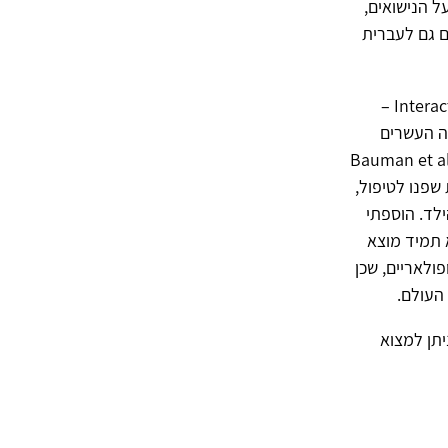
ל הנישואים,
 (Olson, Russel and Sprenkle, 1983) שתורגם גם לעברית
כשגיליתי את הרורשאך הזוגי – שנקרא Consensus Rorschach או Interaction Rorschach –
ה העשרים
ר עבודות, של זינגר (Singer, 1968), ווילי (Willi, 1969), באומן ועמיתיו (Bauman et al.,
 שפנו לטיפול,
לד. הוספתי
שלא תמיד מוצא
ולאריים, שכן
העולם.
יתן למצוא