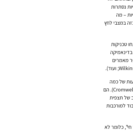
יות נסתרות
ביות – מה
בזה במצבי לחץ
חו טכניקות
בדינאמיקה
פר מאמרים
עות של כמה
מהסוקרים – למשל סקירה של קרומוול, אולסון ופורנייה (Cromwell, Olson & Fournier, 1976). הם
ב של תצפית
בוד למורכבות
חי", כלומר לא