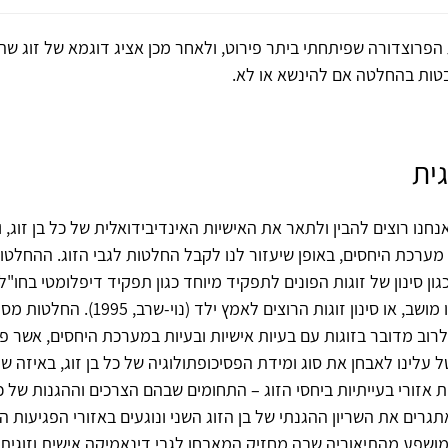
פרוצדורה שפיתחתי ביתר פירוט, ולאחר מכן אציג דוגמא של זוג ש
ות בהחלטה אם להינשא או לא.
ית
חנו רוצים להבין ולתאר את האישיות האינדיבידואלית של כל בן זוג, 
ערכת היחסים, באופן שיעזור לנו לקבל החלטות לגבי הזוג. ההחלטות
גון סינון של זוגות הפונים לתפקיד מיוחד כגון תפקיד דיפלומטי בחו"ל,
קבלה לקיבוץ או מושב, או סינון זוגות הרוצים לאמץ ילד (
רוב מדובר בזוגות עם בעיות אישיות ובעיות במערכת היחסים, אשר פונ
ל עלינו לאבחן את סוג ומידת הפסיכופתולוגיה של כל בן זוג, באיזה 
ת אזורי בעייתיות ביחסי הזוג – התחומים שבהם הצרכים וההגנות של כל
גרים את השריון ההגנתי של בן הזוג השני ונוגעים באזורי הפגיעות ה
מושפע מהתיאוריה שבה מחזיק המאבחן לגבי דינאמיקה אישית וזוגית