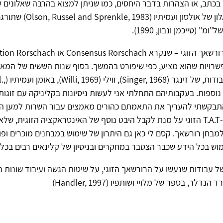
בכתב, או הצהרות בדבר היחסים, כמו שניתן למצוא בהרבה שאלונים ע
כמו למשל השאלון של אולסון ועמיתיו
" (טייכמן ונבון, 1990).
רויות שהוא מציע, כפי שיפורט בהמשך. בסוף שנות הששים של המא
הופיעו מספ
ודות נוספות. בעקבותיהם התחלתי אני לעשות ניסיונות בקליניקה עם זוגות
שהתבקשתי להעריך את התאמתם כהורים מאמצים עבור השרות למען הי
לרורשאך את ה-T.A.T הזוגי על מנת לקבל היבט נוסף של האינטראקציה הזוגית, 
מבחן רורשאך. קסם לי כאן גם היתרון של שימוש במבחנים מוכרים ופופ
ש בכל הידע שכבר הצטבר במחקרים ובניסיון של קלינאים רבים בכל 
 עבודות שנעשו על הרורשאך הזוגי, על שיטות הגשה ועיבוד שונות נ
דלר, בספר של מלויי ושותפיו (Handler, 1997)