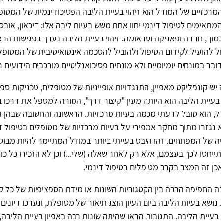
רכזיים של המודל הוא זיהוי בעיית הליבה הפסיכודינמית של המטופ
מתאימים לטיפול דינמי יחוו אחת משש בעיות ליבה אלו: דיכאון, אובס
נמוך, חרדה ופאניקה וטראומה. זיהוי בעיית הליבה נערך בפגישות הר
כול להועיל לקידום הטיפול ולהוביל להסכמה אינטואיטיבית של המטופל
ובר במונחים יומיומיים ולא מונחים פסיכואנליטיים מורכבים הידועים 
יש קונפליקט מאפיין, התנגדויות אופייניות של מטופלים, טכניקות ספצ
י בעיית הליבה הוא היותה מעין "קיצור דרך", המורה למטפל את דרכו 
, הוא סובל לדעתי מכמה בעיות מרכזיות. הראשונה והחשובה שבהן 
 נגזרו מתוך מחקר אמפירי על בעיות מרכזיות של מטופלים בטיפול די
ה של המפתחים. זהו היבט בעייתי ביותר במודל המתיימר להיות מבוס
יחסו לכך בעצמם, אלא רק לאחר שאלה (שלי...) וכן לא הזכירו כל כוו
ן זה המצב בקרב מטופלים בטיפול דינמי.
ה החפיפה הרבה בין הקטגוריות השונות או מידת הספציפיות של כל קט
ושא בעיות הליבה ביום העיון הוצג תיאור של מטופלת, ונערכו דיונים
 בעיית הליבה. התגובות הראו שהיתה שונות רבה באפיון בעיית הליבה,