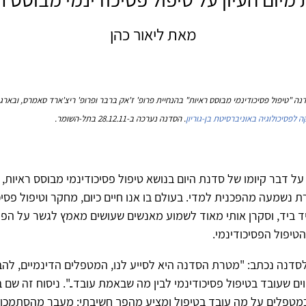
מאת ליאור כהן
ה "טיפול פסיכודינמי מבוסס ראיות" בהנחיית פרופ' ז'אק ברבר ופרופ' ריצ'ארד סאמרס, ובארגו
 לפסיכולוגיה באוניברסיטת בן-גוריון
. הסדנה נערכה ב-28.12.11 בתל-השומר.
ל דבר קיומו של סדנת היום בנושא טיפול פסיכודינמי מבוסס ראיות, ה
 נשמעה מהפכנית למדי. בעולם בו אנו חיים כיום, מחקר וטיפול פסיכ
יד ביד, וסקרן אותי מאוד לשמוע מאנשים שעושים מאמץ לגשר על הפע
יפול הפסיכודינמי.
סדנה נכתב: "מטרת הסדנה היא לסייע לנו, המטפלים הדינמיים, להבח
ים שעובד בטיפול פסיכודינמי לבין מה שבאמת עובד..". ניסוח זה שם
כמטפלים על מה עובד בטיפול ומציע מהפך חשיבתי: מעבר מהסתמכו