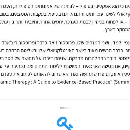
ם כי הוא אפקטיבי בטיפול – לבחינה של אמונותינו הטיפוליות, העמד
אף אולי לשינוי עמדותינו והתנהלותנו בטיפול בעקבות הממצאים. במובן
 או לפחות בניסיון לבנות מערכת יחסים אחרת וחיובית יותר בין עולם
המחקר בארץ.
עניין למדי, ושני המנחים שלו, פרופסור ז'אק ברבר ופרופסור ריצ'ארד
טב. ברבר הרשים מאוד ביושר האינטלקטואלי שלו ובשליטה הרחבה ב
יזמטי ודיבר בהתלהבות מדבקת. שניהם דיברו על תחושה של חסר בע
יים, אם בגישה הארכאית והמיושנת ללימוד התחום ואם בכתיבה על טי
סס ראיות, וסיפרו שתחושה זאת היא שהובילה אותם לכתוב את ספרם
amic Therapy : A Guide to Evidence-Based Practice" (Summe
- פרסומת -