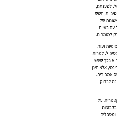
ל. לטענתם,
סיביות, חשש
אשונות של
 עם בעיית
רק למומחים.
יפיות ועוד.
בטיפול. למרות
היא בכך ששש
נמי, אלא הינן
ס אמפירית.
נה לבדוק
גוריה. על
 בקבוצות
 ומטפלים