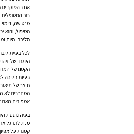
אחד המוקדים המ
רוב המטופלים ה
מנטישה, דימוי 
הטיפול, והוא י
הליבה, היות ומד
לכל בעיית ליבה 
היתרון של זיהו
הקסם של המודל
בעיות הליבה לא
תוצר של תיאורי
המחברים לא התי
אמפירית האם אכ
בעיה נוספת הינ
מנת לתרגל את נ
קטנות על אפיון