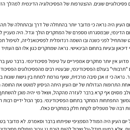
ם פסיכולוגיים שונים. ההצטרפות של הפסיכולוגיה הדינמית למהלך הזה
ם העיון היה נראה כי מדובר יותר בהתחלה של דרך ובהתחלה של תה
 הדינמי, שבמסגרתו מספרם של המחקרים הולך וגדל. היה מעניין ל
 שהתחיל לפני כשנה ובו השמה רנדומלית לפסיכואנליזה, לטיפול תמי
י דיכאון ובעיות בתחום הבינאישי. נראה שמחקרים כגון אלו הם העתיד 
וע אין יותר מחקרים אמפיריים על טיפול פסיכודינמי. ברבר טען בהק
 "תרבותי" בעולם הפסיכודינמי, שבעטיו רבים מהפסיכולוגים הפסיכודי
 נראה כי זו אכן סיבה מרכזית, שאף גורמת למתח בין גישות שונות ב
חת התרומות הגדולות של יום העיון היתה הניסיון למוטט את החומה 
שלב מסוים אף קרא ברבר לעזרה מהקהל, ושאל מי יהיה מוכן להשתת
משך התפתחות המחקר בתחום הפסיכודינמי. בסך הכול ידיים רבות הור
נות רבה של מטפלים לקחת חלק במחקרים כאלו.
יום העיון היה המודל הספציפי שפיתחו ברבר וסאמרס. לא מדובר בטי
ת, אלא במעין מודל-על שיכול להוות קורת גג עבור טיפולים פסיכודינמ