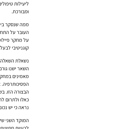
ליעילות טיפולי
ומבורכת.
ממה שנסקר ביו
העובר על התחום
על מחקר פיילוט
קוגניטיבי לבעל
נשאלת השאלה מד
השאר ישנו גורם
מאמינים במחקר.
הפסיכותרפיה. א
הבצורה הזו. ב
כאלו ולתרום לה
נראה כי יש נכו
המוקד השני של 
לבעיות ספיציפיו