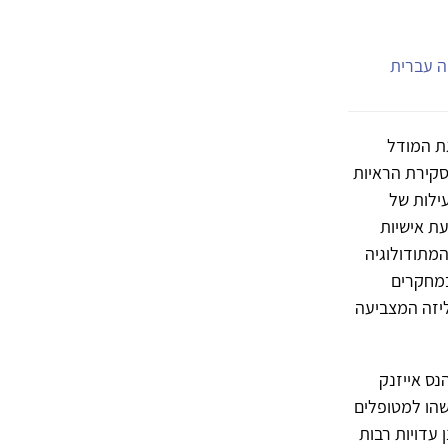
יה עברית
גת המודל
סקירת הראיות
ילות של
ת אישיות
המתודולוגיה
במחקרים
ליזה המצביעה
195 פרסם הפסיכולוג הנס אייזנק
שהו למטופלים
נן עדויות רבות