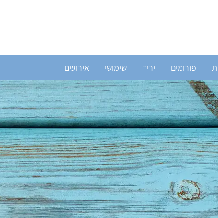
ת
פורומים
יריד
שימושי
אירועים