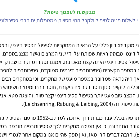
מבקש.ת לעצמך טיפול?
י לשלוח פניה לטיפול ולקבל התייחסויות ממטפלות.ים חברי פסיכולוג
שני מוקדים: דיון כללי על הראיות המחקריות לטיפול הפסיכודינמי, והצ
 דינמי מבוסס ראיות שפותח על ידי שני המרצים ואשר מוצג בספרם. 
פול פסיכודינמי היתה קצת מאכזבת. אמנם נסקרו מחקרים שבדקו יע
ים במספר הקשרים (פסיכותרפיה דינמית ממוקדת, פסיכותרפיה להפרע
 אך היה נראה שמדובר במספר מועט של מחקרים, וכי במחקרים רבים 
וכללה ליקויים כגון חוסר בקבוצת ביקורת, חוסר ברנדומיזציה ושימוש 
 המצב טוב מעט יותר בטיפול פסיכודינמי קצר טווח, והוצגה מטא-אנ
Leichsenring, Rabung & Leibin).
המחקר בפסיכותרפיה בכלל עבר כברת דרך ארוכה למדי. ב-2
ורה התחתונה, כי אין תמיכה מחקרית לכך שפסיכותרפיה תורמת במ
(Eysenck, 1952). הרבה דברים קרו מאז, ואין ספק שהיום אנו במקום אחר לגמרי ויש