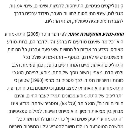
קונפליקטים פנימיים, התייחסות לרגשות ושינויים, שינוי אמונות
מגבילות, שינוי התייחסות לחוויות העבר, חידוד ערכים כדרך
להגברת מוטיבציה טיפולית, ושינוי הרגלים.
התת-מודע והתקשורת איתו:
לפי רטר ורטר (2005) התת-מודע
הוא "כל מה שאיננו מודעים לו ברגע זה". לדבריהם, בתת-מודע
מאוחסן מידע רב אודות כל החוויות שאי פעם עברנו, כל הכוחות
והמשאבים שיש לאדם, ובנוסף – התת-מודע שולט בכל
התהליכים האוטונומיים המתרחשים בגופנו, כגון פעימות הלב
ולחץ הדם. מאפיין חשוב נוסף של התת-מודע, לפיהם, הוא כי
כוונותיו חיוביות תמיד. לכך מסכים גם מרפי (1990) שטוען כי
התת-מודע הוא האחראי למצב גופנו, וכי טמונים בו כוחות ריפוי.
"תהליכים של התת-מודע מכוונים תמיד לעבר החיים, והינם
חיוביים ובונים", הוא כותב (עמ' 63), ומסביר שהתת-מודע אינו
מבחין בין מציאות ודמיון והוא מייחס חשיבות למילים ספציפיות:
"התת-מודע 'יזעיק שמים וארץ' כדי לגרום להתרחשות כל
מחשבה המוטבעת בו, לכן חשוב להטביע עליו מחשבות חיוביות