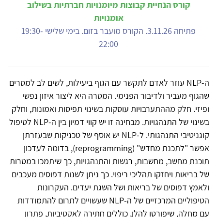
קורס הנחיית קבוצות מיומנויות חברתיות בשילוב
אומנויות
פתיחה 3.11.26. הקורס מועבר בזום. בימי שלישי 19:30-
22:00
ה-NLP עוזר לאדם לתקשר עם הגוף ביעילות, לשים לב למסרים
שהגוף מעביר ולדיבור הפנימי. המטרה היא ליצור איזון נפשי
ופיזי. חלק מההתערבויות עוסקות בשינוי תפיסות ואמונות, וחלק
בשינוי של התנהגויות. מבחינה זו יש קווי דמיון בין ה-NLP לטיפול
קוגניטיבי התנהגותי. ל-NLP יש אוסף של טכניקות שבעזרתן
אפשר "לתכנת מחדש" (reprogramming), בדומה לעדכון
תוכנת מחשב, מחשבות, רגשות והתנהגויות, כך שיתמכו במטרות
של בריאות ויחזקו תהליכי ריפוי. כך ניתן לשנות דפוסים מעכבים
ולאמץ דפוסים של בריאות ושל השגת יעדים. העקרונות
הטיפוליים המרכזיים של ה-NLP שעשויים לתרום להתמודדות
עם מחלה, שיפורטו להלן, כוללים חתירה לאקטיביות, פתרון