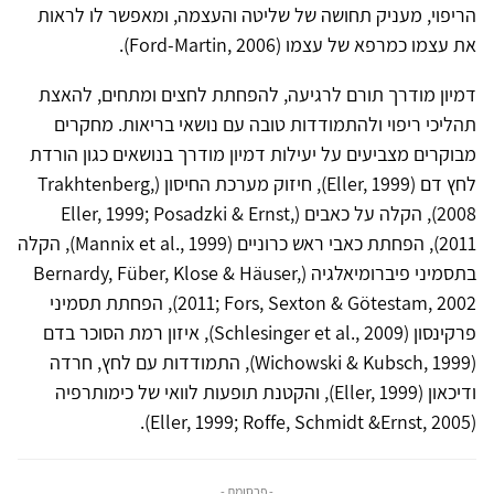
הריפוי, מעניק תחושה של שליטה והעצמה, ומאפשר לו לראות
את עצמו כמרפא של עצמו (Ford-Martin, 2006).
דמיון מודרך תורם לרגיעה, להפחתת לחצים ומתחים, להאצת
תהליכי ריפוי ולהתמודדות טובה עם נושאי בריאות. מחקרים
מבוקרים מצביעים על יעילות דמיון מודרך בנושאים כגון הורדת
לחץ דם (Eller, 1999), חיזוק מערכת החיסון (Trakhtenberg,
2008), הקלה על כאבים (Eller, 1999; Posadzki & Ernst,
2011), הפחתת כאבי ראש כרוניים (Mannix et al., 1999), הקלה
בתסמיני פיברומיאלגיה (Bernardy, Füber, Klose & Häuser,
2011; Fors, Sexton & Götestam, 2002), הפחתת תסמיני
פרקינסון (Schlesinger et al., 2009), איזון רמת הסוכר בדם
(Wichowski & Kubsch, 1999), התמודדות עם לחץ, חרדה
ודיכאון (Eller, 1999), והקטנת תופעות לוואי של כימותרפיה
(Eller, 1999; Roffe, Schmidt &Ernst, 2005).
- פרסומת -