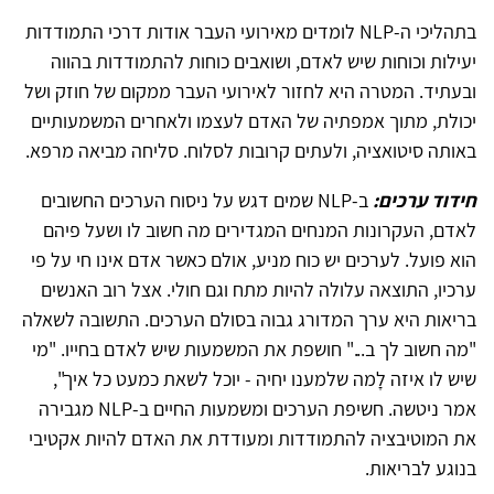
בתהליכי ה-NLP לומדים מאירועי העבר אודות דרכי התמודדות
יעילות וכוחות שיש לאדם, ושואבים כוחות להתמודדות בהווה
ובעתיד. המטרה היא לחזור לאירועי העבר ממקום של חוזק ושל
יכולת, מתוך אמפתיה של האדם לעצמו ולאחרים המשמעותיים
באותה סיטואציה, ולעתים קרובות לסלוח. סליחה מביאה מרפא.
חידוד ערכים:
ב-NLP שמים דגש על ניסוח הערכים החשובים
לאדם, העקרונות המנחים המגדירים מה חשוב לו ושעל פיהם
הוא פועל. לערכים יש כוח מניע, אולם כאשר אדם אינו חי על פי
ערכיו, התוצאה עלולה להיות מתח וגם חולי. אצל רוב האנשים
בריאות היא ערך המדורג גבוה בסולם הערכים. התשובה לשאלה
"מה חשוב לך ב..." חושפת את המשמעות שיש לאדם בחייו. "מי
שיש לו איזה לָמה שלמענו יחיה - יוכל לשאת כמעט כל איך",
אמר ניטשה. חשיפת הערכים ומשמעות החיים ב-NLP מגבירה
את המוטיבציה להתמודדות ומעודדת את האדם להיות אקטיבי
בנוגע לבריאות.