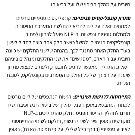
חיובית על מהלך הריפוי שלו ועל בריאותו.
פתרון קונפליקטים פנימיים:
קונפליקטים פנימיים גורמים
למתחים, ואלה עלולים להביא להחלשת המערכת החיסונית
ולמחלות גופניות ונפשיות. ה-NLP פועל לבחון ולפתור
קונפליקטים פנימיים, למשל כאשר חלק אחד רוצה לחדול לעשן
בעוד החלק האחר מתנגד לכך. בהנחה שלשני החלקים יש כוונה
חיובית עבור האדם, "מפגישים" את שני החלקים ומנהלים ביניהם
דיאלוג. התהליך מאפשר להגיע לתובנות, ולעתים למצוא פתרון
שיענה על הצורך של כל החלקים המעורבים בקונפליקט, לטובת
האדם.
התייחסות לרגשות ושינויים:
רגשות הנתפסים שליליים גורמים
למתח המתבטא באופן גופני. תהליך של ביטוי הרגש ועיבוד שלו
תורם לתהליך הריפוי הפנימי. חלק מהתהליכים ב-NLP
מוקדשים באופן ישיר לשינוי רגשות, וחלקם לשינוי ההתייחסות
לאירוע ספציפי (בדרך כלל שלילי, על פי תפיסת האדם), באופן