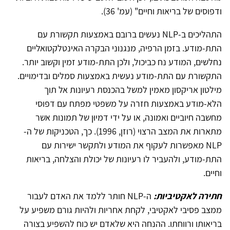
ודפוסים של בריאות וחיים" (עמ' 36).
התהליכים ב-NLP נעשים ברובם באמצעות תקשורת עם
התת-מודע. בזמן הרפיה, מנגנוני הבקרה האינטלקטואליים
נחלשים, המודע נח כביכול, ולכן התת-מודע זמין וקשוב יותר.
התקשורת עם התת-מודע נעשית באמצעות סמלים ובדימויים.
מילטון אריקסון מאמין למשל בהכנסת רעיונות אל תוך
הלא-מודע באמצעות חזרה על משפטי מפתח עם דפוסי
מחשבה חיוביים ואמונה, או על ידי דמיוּן של תמונות אשר
מתארות את המצב הרצוי (רוזן, 1996). כך, הטכניקות של ה-
NLP מאפשרות לעקוף את המודע ולתקשר ישירות עם
התת-מודע, ולהעביר לו רעיונות של יכולת והצלחה, בריאות
וחיים.
חתירה לאקטיביות:
ה-NLP חותר ללמד את האדם לעבור
ממצב פסיבי לאקטיבי, לקחת אחריות ולהיות גורם משפיע על
בריאותו ורווחתו. ההנחה היא שלאדם יש כוח להשפיע בצורה