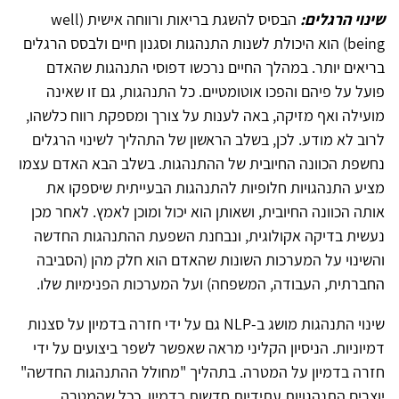
שינוי הרגלים:
הבסיס להשגת בריאות ורווחה אישית (well
being) הוא היכולת לשנות התנהגות וסגנון חיים ולבסס הרגלים
בריאים יותר. במהלך החיים נרכשו דפוסי התנהגות שהאדם
פועל על פיהם והפכו אוטומטיים. כל התנהגות, גם זו שאינה
מועילה ואף מזיקה, באה לענות על צורך ומספקת רווח כלשהו,
לרוב לא מודע. לכן, בשלב הראשון של התהליך לשינוי הרגלים
נחשפת הכוונה החיובית של ההתנהגות. בשלב הבא האדם עצמו
מציע התנהגויות חלופיות להתנהגות הבעייתית שיספקו את
אותה הכוונה החיובית, ושאותן הוא יכול ומוכן לאמץ. לאחר מכן
נעשית בדיקה אקולוגית, ונבחנת השפעת ההתנהגות החדשה
והשינוי על המערכות השונות שהאדם הוא חלק מהן (הסביבה
החברתית, העבודה, המשפחה) ועל המערכות הפנימיות שלו.
שינוי התנהגות מושג ב-NLP גם על ידי חזרה בדמיון על סצנות
דמיוניות. הניסיון הקליני מראה שאפשר לשפר ביצועים על ידי
חזרה בדמיון על המטרה. בתהליך "מחולל ההתנהגות החדשה"
יוצרים התנהגויות עתידיות חדשות בדמיון. ככל שהמטרה