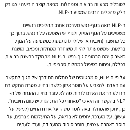
לסובלים מבעיות בריאות וממחלות. מפאת קוצר היריעה יוצגו רק
חלק מהכלים הרבים שמציע ה-NLP.
ה-NLP רואה בגוף-נפש מערכת אחת: תהליכים רגשיים
משפיעים על הגוף הפיזי, ולגוף יש השפעה על הנפש. בתוך כך
כל מחשבה (חיובית או שלילית) נתפסת כמשפיעה על הגוף.
בריאות, שמשמעותה להיות משוחרר ממחלות ומכאב, מושגת
כאשר קיימת הרמוניה גוף-נפש. ה-NLP מתמקד בהשגת בריאות
בכללה, ופחות בטיפול במחלות ספציפיות.
על פי ה-NLP, סימפטומים של מחלות הם דרך של הגוף לתקשר
עם האדם ולהצביע על חוסר איזון כלשהו בחייו. מטרת התקשורת
הזו לעורר את האדם לזהות מה לא עובד בחייו. ההנחה של ה-
NLP בהקשר זה היא כי "מאחורי כל התנהגות יש כוונה חיובית".
כך, יתכן שהמחלה באה לומר משהו על אורח החיים (למשל על
עישון), על מערכת יחסים לא בריאה, על התעלמות מצרכים, על
חוסר באהבה עצמית, חוסר סיפוק מהעבודה, ועוד. לעתים