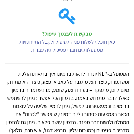
מבקש.ת לעצמך טיפול?
כאן תוכל.י לשלוח פניה לטיפול ולקבל התייחסויות
ממטפלות.ים חברי פסיכולוגיה עברית
המטופל ב-NLP יונחה לראות בדמיונו איך בריאותו הולכת
ומשתפרת, כיצד הוא מתגבר על כאב או פצע, כיצד הוא מִתחזק
מיום ליום, מתפקד – בעודו רואה, שומע, מרגיש ומריח בדמיון
כאילו הדבר מתרחש באמת. בדמיון הכל אפשרי: ניתן להשתמש
בדימויים ובמטאפורות. למשל, ניתן לדמיין שליטה על עוצמת
הכאב באמצעות כפתור ווליום דמיוני, שיאפשר "לכבות" את
המחלה ולהשתחרר ממנה. הדמיון עושה פלאים. ניתן גם להזמין
מדריכים פנימיים (כמו כוח עליון, מרפא דגול, איש חכם, מלאך)