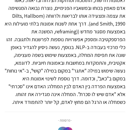
לאמונות חדשות, התומכות ומחזקות הצלחה ובריאות. כאשר
אדם מאמין בכוחו ובמשאביו הפנימיים, נוצרת נבואה המגשימה
את עצמה ומצעידה אותו לבריאות ולרווחה (Dilts, Hallbom
and Smith, 1990). דרך אחת לשנות אמונות בלתי מועילות היא
באמצעות מסגור מחדש ((reframing, המשנה את
הפרספקטיבה ומספק אפשרויות נוספות לפרשנות ולתגובה. זהו
כלי מרכזי בעבודה ב-NLP. בנוסף, נעשה ניסיון להגדיר באופן
שונה את תפיסת המחלה, באמצעות שימוש בשפה מעצימה,
אקטיבית, והתמקדות במחשבות ובאמונות חיוביות. לדוגמא,
נעשה שימוש במילה "אתגר" במקום במילה "קושי", ב-"אי נוחות"
במקום ב"כאב", וכדומה. דרך נוספת לשינוי אמונות היא
באמצעות הפרדה בין האדם לבין המחלה: האדם אינו "סכרתי"
אלא "אדם שיש לו סכרת". המחלה אינה מגדירה את זהותו.
כשמחלה או הרגל הם מחוץ לאדם, קל יותר להתמודד איתה.
- פרסומת -