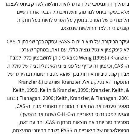
בתהליך הקוגניטיבי של הפרט להיות חולשה לא רק ביחס לעצמו
אלא בעיקר ביחס לנורמה, והיא חייבת להסביר את הקשיים
הלימודיים של הפרט. בנוסף, על הפרט להיות בעל חוזקות
קוגניטיביות לצד החולשות שנמצאו.
עיקר הביקורת על תיאוריית ה-PASS עסקה בכך שמבחן ה-CAS
לא סיפק ציון אינטליגנציה כללי. עם זאת, במחקר שערכו
Kranzler ו-Weng (1995) נמצא כי ניתן לחשב ציון כללי למבחן
ה- CAS, וכי ציון זה עדיף על פני ציוני האינטליגנציה של סוללות
אבחון קוגניטיביות אחרות בכך שהוא מסביר שונות רבה יותר של
התפקוד האינטלקטואלי. Kranzler ושותפים (Kranzler &
Keith, 1999; Keith & Kranzler, 1999; Kranzler, Keith, &
Flanagan, 2000; Keith, Kranzler, & Flanagan, 2001 ) בחנו
מספר פעמים את התיאוריה המונחת מאחורי מבחן ה-CAS,
והגיעו למסקנה כי תיאוריית ה-C-H-C (שתתואר בהמשך)
מסבירה טוב יותר את תוצאות מבחן ה-CAS. יחד עם זאת,
הפופולאריות של תיאוריית ה-PASS בשדה החינוכי התעצמה,