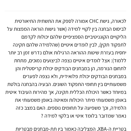
לכאורה, גישת CHC אמורה לספק את התשתית התיאורטית
לביסוס הבחנה בין לקויי למידה (אשר גישות הוראה המפצות על
הליקויים הקוגניטיביים הספציפיים שלהם יכולות לקדמם
לתפקוד תקין), לבין לומדים איטיים (שהלמידה שלהם תקינה
יחסית בעזרת שיטות ההוראה הרגילות אולם נדרש זמן רב יותר
ללמוד): אצל לומדים איטיים נצפה לביצועים נמוכים, מתחת
לתחום הנורמה, הן במבחנים הבודקים יכולת קריסטלית והן
במבחנים הבודקים יכולת פלואידית, ולא נצפה לפערים
משמעותיים בין תחומי התפקוד השונים. הבעיה בהבחנה בולטת
במיוחד כאשר היכולת הכללית תקינה, אך מהירות העיבוד איטית
באופן משמעותי מיתר היכולות ומאיטה באופן משמעותי את
הלמידה, וכך משפיעה על תחומים נוספים. האם במצב כזה
נאמר שמדובר בלומד איטי או בלקוי למידה ?
בטריית ה-XBA, המצליבה כאמור בין תת-מבחנים מבטריות