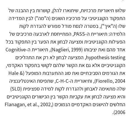
שלוש תיאוריות מרכזיות, שיתוארו להלן, קושרות בין ההבנה של
התפקוד הקוגניטיבי על מרכיביו השונים (ה"מה") לבין המדידה
שלו (ה"איך"), במטרה לנסח מודל מפורש להגדרת לקות
הלמידה: תיאוריית ה-PASS, המתייחסת לארבעה מרכיבים של
הפעילות הקוגניטיבית ומציעה לבחון את הפער בין התפקוד בכל
אחד מהם ואת יציבותו (Naglieri, 1999), תיאוריית ה-Cognitive
hypothesis testing, המציעה לבחון לא רק את התהליכים
הקוגניטיביים אלא גם את הקשר שלהם לקושי בתפקוד האקדמי,
את הגורמים הסביבתיים ואת סוג ההתערבות המופעל (Hale &
Fiorello, 2004), ותיאוריית ה-C-H-C, שתפיסת האינטליגנציה
שלה מתאימה לאבחון ולהגדרת לקות למידה ספציפית (SLD)
והיא מציעה לבחון את עקביות הקשר בין הכישורים הקוגניטיביים
החלשים להישגים האקדמיים הנמוכים (Flanagan, et al., 2002,
2006).