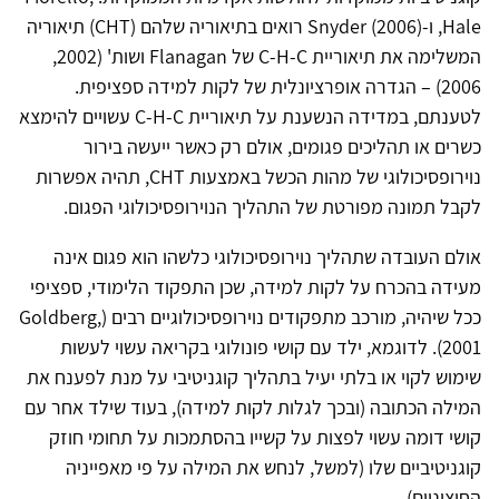
Hale, ו-Snyder (2006) רואים בתיאוריה שלהם (CHT) תיאוריה
המשלימה את תיאוריית C-H-C של Flanagan ושות' (2002,
2006) – הגדרה אופרציונלית של לקות למידה ספציפית.
לטענתם, במדידה הנשענת על תיאוריית C-H-C עשויים להימצא
כשרים או תהליכים פגומים, אולם רק כאשר ייעשה בירור
נוירופסיכולוגי של מהות הכשל באמצעות CHT, תהיה אפשרות
לקבל תמונה מפורטת של התהליך הנוירופסיכולוגי הפגום.
אולם העובדה שתהליך נוירופסיכולוגי כלשהו הוא פגום אינה
מעידה בהכרח על לקות למידה, שכן התפקוד הלימודי, ספציפי
ככל שיהיה, מורכב מתפקודים נוירופסיכולוגיים רבים (Goldberg,
2001). לדוגמא, ילד עם קושי פונולוגי בקריאה עשוי לעשות
שימוש לקוי או בלתי יעיל בתהליך קוגניטיבי על מנת לפענח את
המילה הכתובה (ובכך לגלות לקות למידה), בעוד שילד אחר עם
קושי דומה עשוי לפצות על קשייו בהסתמכות על תחומי חוזק
קוגניטיביים שלו (למשל, לנחש את המילה על פי מאפייניה
החיצוניים).