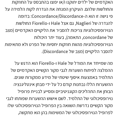
האקדמיים של ילדים יתוקנו ו/או יפוצו בהתבסס על החוזקות
והחולשות שלהם. העיקרון המנחה את הגדרת לקות הלמידה על
פי גישה זו הוא ה-Concordance/Discordance: בדומה
להגדרה של Naglieri, גם אצל Hale ו-Fiorello החולשות
הנוירופסיכולוגיות צריכות להסביר את הליקויים האקדמיים (מצב
של concordane, התאמה), בעוד יתר היכולות
הנוירופסיכולוגיות מהוות חוזקות יחסיות של הפרט ולא מתאימות
להסבר הליקויים (מצב של Discordance).
מה שמייחד את המודל של Hale ו-Fiorello הוא הדגש על
ההמלצה לפיתוח השערות לגבי מקור הקשיים האקדמיים של
התלמיד באמצעות איסוף שיטתי של מידע ממקורות שונים.
ההשערות הללו נבחנות קודם כל על ידי מבחן אינטליגנציה
הבוחן את התהליכים הקוגניטיביים ומסייע לבניית פרופיל
נוירופסיכולוגי של התלמיד. לשם אישוש ההשערות שפותחו לגבי
מקור הקשיים נדרשת השוואה בין הפרופיל הנוירופסיכולוגי שלו
לפרופיל הנוירופסיכולוגי של המשימות בהן הוא מתקשה,