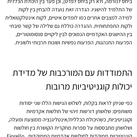
ביחס לנורמה, ולא רק ביחס לפרט), וכן פער בין היכולת הכללית
של התלמיד להישגיו. הגדרה זאת נועדה להבחין בין לקות
למידה למצבים אחרים כמו לומדים איטיים, לקות אינטלקטואלית
ולקות התפתחותית. ההגדרה כוללת גם שלילה של קשר סיבתי
בין ההישגים האקדמיים הנמוכים לבין ליקויים סנסומוטוריים,
הפרעות התנהגות, הפרעות נפשיות ושונות תרבותי ולשונית.
התמודדות עם המורכבות של מדידת
יכולות קוגניטיביות מרובות
כפי שניתן לראות בקלות, לשלוש הגישות הללו שני יסודות
משותפים: שלושתן דורשות זיהוי של חולשות אקדמיות
וקוגניטיביות, כשהיכולת הכללית/אינטליגנציה ממוצעת ומעלה,
ושלושתן מתבססות על ספרות מחקרית הקושרת בין חולשות
קוגניטיביות ממוקדות לחולשות אקדמיות הממוקדות. Fiorello,