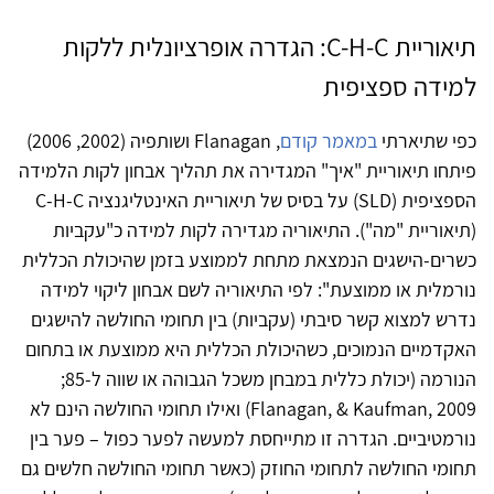
תיאוריית C-H-C: הגדרה אופרציונלית ללקות
למידה ספציפית
כפי שתיארתי
במאמר קודם
, Flanagan ושותפיה (2002, 2006)
פיתחו תיאוריית "איך" המגדירה את תהליך אבחון לקות הלמידה
הספציפית (SLD) על בסיס של תיאוריית האינטליגנציה C-H-C
(תיאוריית "מה"). התיאוריה מגדירה לקות למידה כ"עקביות
כשרים-הישגים הנמצאת מתחת לממוצע בזמן שהיכולת הכללית
נורמלית או ממוצעת": לפי התיאוריה לשם אבחון ליקוי למידה
נדרש למצוא קשר סיבתי (עקביות) בין תחומי החולשה להישגים
האקדמיים הנמוכים, כשהיכולת הכללית היא ממוצעת או בתחום
הנורמה (יכולת כללית במבחן משכל הגבוהה או שווה ל-85;
Flanagan, & Kaufman, 2009) ואילו תחומי החולשה הינם לא
נורמטיביים. הגדרה זו מתייחסת למעשה לפער כפול – פער בין
תחומי החולשה לתחומי החוזק (כאשר תחומי החולשה חלשים גם