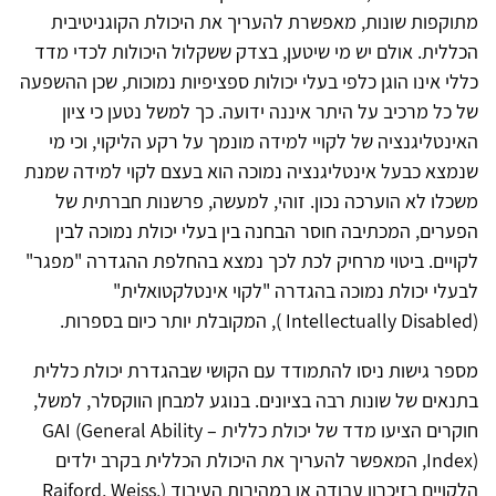
מתוקפות שונות, מאפשרת להעריך את היכולת הקוגניטיבית
הכללית. אולם יש מי שיטען, בצדק ששקלול היכולות לכדי מדד
כללי אינו הוגן כלפי בעלי יכולות ספציפיות נמוכות, שכן ההשפעה
של כל מרכיב על היתר איננה ידועה. כך למשל נטען כי ציון
האינטליגנציה של לקויי למידה מונמך על רקע הליקוי, וכי מי
שנמצא כבעל אינטליגנציה נמוכה הוא בעצם לקוי למידה שמנת
משכלו לא הוערכה נכון. זוהי, למעשה, פרשנות חברתית של
הפערים, המכתיבה חוסר הבחנה בין בעלי יכולת נמוכה לבין
לקויים. ביטוי מרחיק לכת לכך נמצא בהחלפת ההגדרה "מפגר"
לבעלי יכולת נמוכה בהגדרה "לקוי אינטלקטואלית"
(Intellectually Disabled ), המקובלת יותר כיום בספרות.
מספר גישות ניסו להתמודד עם הקושי שבהגדרת יכולת כללית
בתנאים של שונות רבה בציונים. בנוגע למבחן הווקסלר, למשל,
חוקרים הציעו מדד של יכולת כללית – GAI (General Ability
Index), המאפשר להעריך את היכולת הכללית בקרב ילדים
הלקויים בזיכרון עבודה או במהירות העיבוד (Raiford, Weiss,