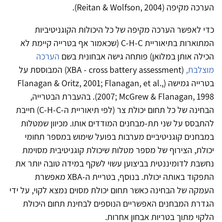
הערכה מקיפה (Reitan & Wolfson, 2004).
כדי לאפשר הערכה מקיפה של כל היכולות הקוגניטיביות
המתוארות בתיאוריית C-H-C (שכאמור אף בטרייה קיימת לא
הכילה אותן במלואן) פותחה גישה אבחונית בשם
הערכה
מוצלבת,
(XBA - cross battery assessment) המבוססת על
בטרייה גמישה (Flanagan & Oritz, 2001; Flanagan, et al.,
2007; McGrew & Flanagan, 1998). בהעברת הבטרייה,
הבחינה של כל תחום יכולת צר (לפי תיאוריית ה-C-H-C) חייבת
להתבסס על שני תת-מבחנים המודדים אותו. מכיוון שמטלות
במבחנים קוגניטיביים מערבות בפועל שימוש במספר תחומי
יכולת, הצירוף של מספר מטלות שיכולת קוגניטיבית מסוימת
נחשבת לדומיננטית בביצוען עשוי לשקף במידה טובה יותר את
התפקוד באותה יכולת. בנוסף, בטריית ה-XBA מאפשרת
העמקה של הבחינה כאשר תחום יכולת מסוים נמצא לקוי, על ידי
הגדרת המבחנים האפשריים הנוספים לבחינת תחום היכולת
הלקוי מתוך בטריות אבחון אחרות.