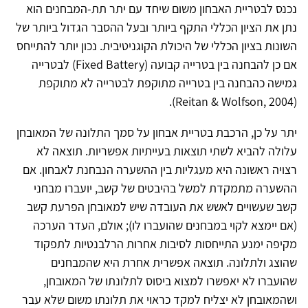
נכנס לבטריית האבחון משום שיחד עם יתר תת-המבחנים הוא
נתן את הציון הכללי התקף ביותר ובעל ההסבר הגדול ביותר של
השונות בציון הכללי של היכולת הקוגניטיבית. נכון יותר להתייחס
אם כן להבחנה בין בטרייה קבועה (Fixed Battery) לבטרייה
גמישה כהבחנה בין בטרייה מתוקפת לבטרייה לא מתוקפת
(Reitan & Wolfson, 2004).
יתר על כן, הרכבת בטריית אבחון על סמך התלונה של המאובחן
עלולה להביא לשתי תוצאות בעייתיות אפשריות. תוצאה לא
רצויה ראשונה היא מעגליות בין ההשערה הנבחנת לאבחון. אם
ההשערה מתמקדת למשל בהיבטים של קשב, יועברו מבחני
קשב שעשויים לאשש את העובדה שיש למאובחן הפרעת קשב
(אם יימצא לקוי במבחנים שהועברו לו); אולם, העדר הערכה
מקיפה ימנע התייחסות לסיבות אחרות הרלבנטיות לתפקוד
שהוצג ולתלונה. תוצאה אפשרית אחרת היא שהמבחנים
שהועברו לא יאפשרו למצוא ביסוס לתלונתו של המאובחן,
ושהמאובחן לא יצליח למקד כראוי את תלונתו משום שלא עבר