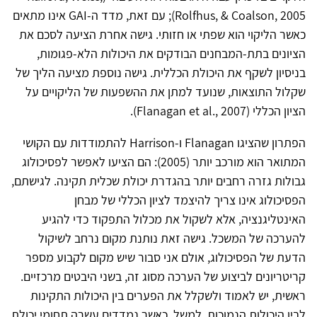
Rolfhus, & Coalson, 2005); עם זאת, מדד ה-GAI אינו מתאים
כאשר הליקוי הוא שפתי או חזותי. גישה אחרת הציעה לסכם את
הציונים בתת-המבחנים הבודקים את היכולות הלא-פגומות,
בניסיון לשקף את היכולת הכללית. גישה נוספת מציעה הליך של
שקלול התוצאות, שנועד למתן את ההשפעות של הליקויים על
הציון הכללי (Flanagan et al., 2007).
הפתרון שהציגו Flanagan ו-Harrison להתמודדות עם הקושי
המתואר הוא מורכב יותר (2005): הם הציעו לאפשר לפסיכולוג
גבולות גזרה רחבים יותר בהגדרת יכולת שכלית תקינה. לגישתם,
הפסיכולוג אינו צריך להיצמד לציון הכללי של מבחן
האינטליגנציה, אלא לשקול את מכלול התפקוד כדי להגיע
להערכה של המשכל. גישה זאת נותנת מקום נרחב לשיקול
הדעת של הפסיכולוג, אולם אני סבור שיש מקום לקבוע מספר
קריטריונים לביצוע של הערכה מסוג זה, בשני היבטים מרכזיים.
ראשית, יש לאמוד ולשקלל את הפערים בין היכולות התקינות
לבין היכולות הנמוכות. למשל, כאשר נמדדים עשרה תחומי יכולת