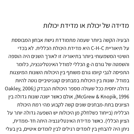
מדידה של יכולת או מדידת יכולות
הבעיה הקשה ביותר שעמה מתמודדת גישת אבחון המבוססת
על תיאוריית C-H-C היא מדידת היכולת הכללית. לא בכדי
השינוי המשמעותי ביותר בתיאוריה זו לאורך השנים היה הוספה
והשמטה של גורם ה-g הכללי למודל האינטליגנציה, כלומר
התפיסה לגבי קיומו גורם משותף בין היכולות השונות המיוצגות
במודל. שונות בין היכולות במבחנים קוגניטיביים נוטה להיות
גדולה יחסית ככל שעולה מספר היכולות הנבדק (Oakley, 2006;
McGrew & Knopik, 1996), אולם כאשר ישנה שונות גדולה בין
הציונים בתת-מבחנים שונים קשה לקבוע מהי רמת היכולת
הכללית (בייחוד כשלחלק מן היכולות יש השפעה גדולה יותר על
הציון הכללי). כאשר מדידת האינטליגנציה היתה חד-ממדית,
ניתן היה להבחין בין לומדים רגילים לבין לומדים איטיים, בין בעלי