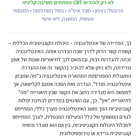
לא רק לומדים CBT מפתחים חשיבה קלינית
פרונטלי בצפון • מוכר איט"ה • גמול השתלמות • התנסות
מעשית, המשגה, ליווי אישי
כך, המדידה של אינטליגנציה – היכולת הקוגניטיבית הכללית –
קשורה קשר הדוק לדרך שבה הגדרנו אותה. האינטליגנציה
זכתה להגדרות רבות, ובהתאם לכך לתיאוריות שונות של אופן
מדידתה, ולא ניתן שלא להזכיר בהקשר זה את ההגדרה
המעגלית המפורסמת המתארת אינטליגנציה כ"מה שמבחן
אינטליגנציה מודד". הגדרה זאת הפכה אמנם לקלישאה, אך
למעשה היא מגדירה היטב את הקשר שבין תיאוריית "מה"
לתיאוריית "איך". כך, עם השינויים במדדים לבחינת יכולות
קוגניטיביות הפך מושג האינטליגנציה מעֵרך כללי, המתייחס
לגורם המשותף של כלל הפעילות המנטלית, לערך המתייחס
למכלול היכולות הקוגניטיביות, בין אם הוא מוגדר מזווית
קוגניטיבית גרידא או נוירופסיכולוגית.