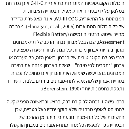
היכולות הקוגניטיביות המוגדרות בתיאוריית C-H-C אינן נמדדות
במלואן על ידי בטרייה אחת. אפילו הבטרייה האבחונית
המבוססת על התיאוריה, WJ-III COG, אינה מאפשרת מדידה
של כל היכולות המתוארות (Flanagan, et al., 2006). מצב זה
מחייב שימוש בבטרייה גמישה (Flexible Battery
Assessment), שבה בכל אבחון נבחר הרכב של תת-מבחנים
מתוך בטריות אבחון מוכרות על מנת לבחון השערה ספציפית
לגבי היכולת הקוגניטיבית של הנבחן. באופן הזה, כל הערכה או
אבחון "נתפרים לפי מידה" – שאלת האבחון מנחה את בחירת
המבחנים בהם יעשה שימוש. היות והבוחן אינו מחויב להעברת
בטריית אבחון שלמה אלא לתת-מבחנים בודדים בלבד, גישה זו
נתפסת כחסכונית יותר (Borenstein, 1990).
ברם, גישה זו זכתה לביקורת רבה, בראש ובראשונה מפני שקשה
להתייחס לאוסף מבחנים שלא תוקף יחדיו כאל בטרייה, שכן
החשיבות של כל תת-מבחן נובעת בין היתר מן ההרכב של
הבטרייה. כך למעשה כל אחד מתת-המבחנים במבחן הווקסלר