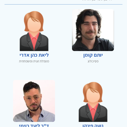
יותם קומן
ליאת כהן אדרי
פסיכולוג
מטפלת זוגית ומשפחתית
נועה פינקו
ד"ר ליעד רוימי