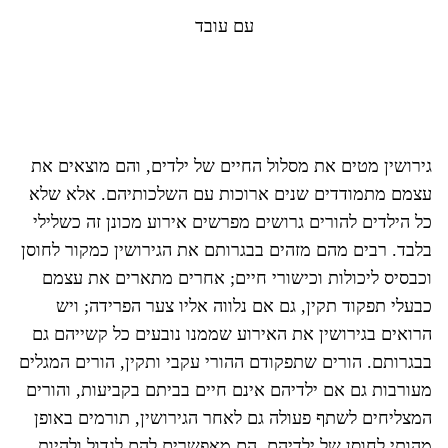
עם עובד
גירושין מטים את מסלול החיים של ילדים, והם מוצאים את
עצמם מתמודדים שנים ארוכות עם השלכותיהם. אלא שלא
כל הילדים להורים גרושים מפרשים אירוע מכונן זה כשלילי
בלבד. רבים מהם מזהים בבגרותם את הגירושין כמקור לחוסן
וכבסיס ליכולות וכישורי חיים; אחרים מתארים את עצמם
כבעלי תפקוד תקין, גם אם נלווה אליו צער הפרידה; ויש
הרואים בגירושין את האירוע שממנו נובעים כל קשייהם גם
בבגרותם. הורים שתפקודם ההורי עקבי ותקין, הורים המגלים
מעורבות גם אם ילדיהם אינם חיים בביתם בקביעות, והורים
המצליחים לשתף פעולה גם לאחר הגירושין, תורמים באופן
מהותי לחוסן של ילדיהם. הם מאפשרים להם לגדול ולהיות