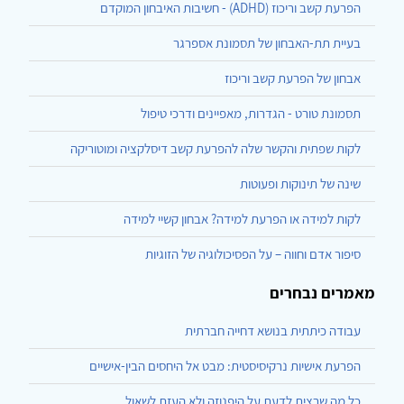
הפרעת קשב וריכוז (ADHD) - חשיבות האיבחון המוקדם
בעיית תת-האבחון של תסמונת אספרגר
אבחון של הפרעת קשב וריכוז
תסמונת טורט - הגדרות, מאפיינים ודרכי טיפול
לקות שפתית והקשר שלה להפרעת קשב דיסלקציה ומוטוריקה
שינה של תינוקות ופעוטות
לקות למידה או הפרעת למידה? אבחון קשיי למידה
סיפור אדם וחווה – על הפסיכולוגיה של הזוגיות
מאמרים נבחרים
עבודה כיתתית בנושא דחייה חברתית
הפרעת אישיות נרקיסיסטית: מבט אל היחסים הבין-אישיים
כל מה שרצית לדעת על היפנוזה ולא העזת לשאול