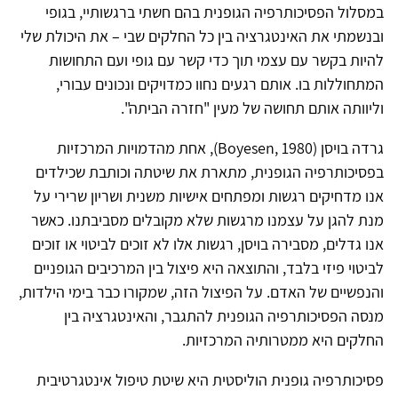
במסלול הפסיכותרפיה הגופנית בהם חשתי ברגשותיי, בגופי
ובנשמתי את האינטגרציה בין כל החלקים שבי – את היכולת שלי
להיות בקשר עם עצמי תוך כדי קשר עם גופי ועם התחושות
המתחוללות בו. אותם רגעים נחוו כמדויקים ונכונים עבורי,
וליוותה אותם תחושה של מעין "חזרה הביתה".
גרדה בויסן (
Boyesen, 1980
), אחת מהדמויות המרכזיות
בפסיכותרפיה הגופנית, מתארת את שיטתה וכותבת שכילדים
אנו מדחיקים רגשות ומפתחים אישיות משנית ושריון שרירי על
מנת להגן על עצמנו מרגשות שלא מקובלים מסביבתנו. כאשר
אנו גדלים, מסבירה בויסן, רגשות אלו לא זוכים לביטוי או זוכים
לביטוי פיזי בלבד, והתוצאה היא פיצול בין המרכיבים הגופניים
והנפשיים של האדם. על הפיצול הזה, שמקורו כבר בימי הילדות,
מנסה הפסיכותרפיה הגופנית להתגבר, והאינטגרציה בין
החלקים היא ממטרותיה המרכזיות.
פסיכותרפיה גופנית הוליסטית היא שיטת טיפול אינטגרטיבית