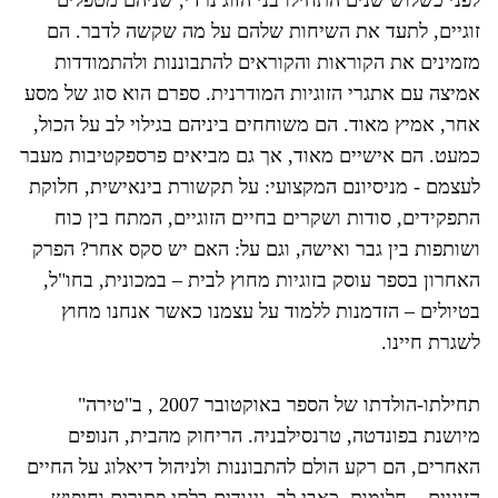
זוגיים, לתעד את השיחות שלהם על מה שקשה לדבר. הם
מזמינים את הקוראות והקוראים להתבוננות ולהתמודדות
אמיצה עם אתגרי הזוגיות המודרנית. ספרם הוא סוג של מסע
אחר, אמיץ מאוד. הם משוחחים ביניהם בגילוי לב על הכול,
כמעט. הם אישיים מאוד, אך גם מביאים פרספקטיבות מעבר
לעצמם - מניסיונם המקצועי: על תקשורת בינאישית, חלוקת
התפקידים, סודות ושקרים בחיים הזוגיים, המתח בין כוח
ושותפות בין גבר ואישה, וגם על: האם יש סקס אחר? הפרק
האחרון בספר עוסק בזוגיות מחוץ לבית – במכונית, בחו"ל,
בטיולים – הזדמנות ללמוד על עצמנו כאשר אנחנו מחוץ
לשגרת חיינו.
תחילתו-הולדתו של הספר באוקטובר 2007 , ב"טירה"
מיושנת בפונדטה, טרנסילבניה. הריחוק מהבית, הנופים
האחרים, הם רקע הולם להתבוננות ולניהול דיאלוג על החיים
הזוגיים – חלומות, כאבי לב, ניגודים בלתי פתורים וחיפוש