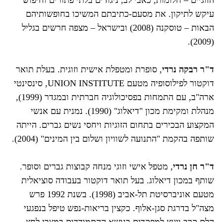
עיקש לתיקון. את מסעם-כתיבתם המשיכו בחופשותיהם
הבאות – טוסקנה (2008) ובישראל – מצפה חרשים בגליל
(2009).
ד"ר רבקה נרדי
, סופרת ומטפלת אישית וזוגית. בעלת תואר
דוקטור לפילוסופיה מטעם UNION INSTITUTE, סינסינטי
ארה"ב, עם התמחות בפסיכולוגיה חברתית ובמגדר (1999),
מנהלת ומקימת מכון "דיאלוג" (1990). נמנית עם אנשי
המקצוע הבכירים בתחום הזוגיות ויחסי נשים גברים. הייתה
שותפה בהקמת "התנועה לשוויון ושלום בין המינים" (2004).
ד"ר חן נרדי
, מטפל אישי וזוגי מנחה קבוצות גברים וסופר.
שותף במכון דיאלוג. בעל תואר דוקטור בעבודה סוציאלית
מטעם אוניברסיטת תל-אביב (1998). בשנת 1992 פרש
מצה"ל בדרגת סגן-אלוף. כקצין בריאות-נפש טיפל בנפגעי
הלם קרב ויעץ למפקדים בנושא ההתמודדות במצבי לחץ.