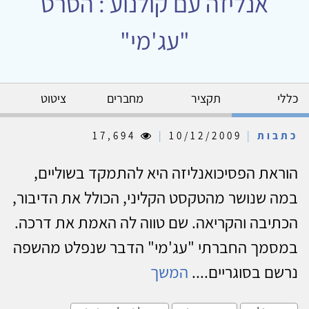
אנליזה עם קולנוע : הסרט
"עג'מי"
כללי
תקציר
מחברים
ציטוט
כתבות
|
10/12/2009
|
17,694
הוראת הפסיכואנליזה היא להתמקד בשוליים,
במה שנושר מהטקסט הקליני, הכולל את הדיבור,
הכתיבה והקריאה. שם טווה לה האמת את דרכה.
במסמך החברתי "עג'מי" הדבר שנפלט מהשפה
נרשם בסוגריים....
המשך