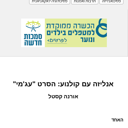
פסיכואנליזה
תרבות ואמנות
פסיכולוגיה לאקאניאנית
אנליזה עם קולנוע: הסרט "עג'מי"
אורנה קסטל
האחד