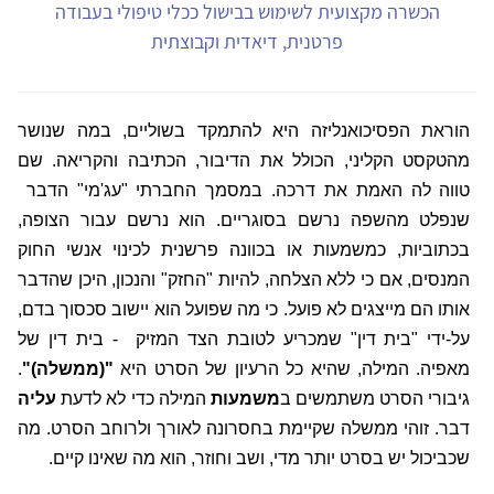
הכשרה מקצועית לשימוש בבישול ככלי טיפולי בעבודה
פרטנית, דיאדית וקבוצתית
הוראת הפסיכואנליזה היא להתמקד בשוליים, במה שנושר
מהטקסט הקליני, הכולל את הדיבור, הכתיבה והקריאה. שם
טווה לה האמת את דרכה. במסמך החברתי "עג'מי" הדבר
שנפלט מהשפה נרשם בסוגריים. הוא נרשם עבור הצופה,
בכתוביות, כמשמעות או בכוונה פרשנית לכינוי אנשי החוק
המנסים, אם כי ללא הצלחה, להיות "החזק" והנכון, היכן שהדבר
אותו הם מייצגים לא פועל. כי מה שפועל הוא יישוב סכסוך בדם,
על-ידי "בית דין" שמכריע לטובת הצד המזיק
- בית דין של
מאפיה. המילה, שהיא כל הרעיון של הסרט היא
"(ממשלה)"
.
גיבורי הסרט משתמשים ב
משמעות
המילה כדי לא לדעת
עליה
דבר. זוהי ממשלה שקיימת בחסרונה לאורך ולרוחב הסרט. מה
שכביכול יש בסרט יותר מדי, ושב וחוזר, הוא מה שאינו קיים.