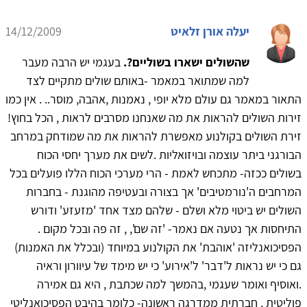
יעלה אורן זלאיט
14/12/2009
שהשולים ישארו בשוליים?.
בעגמי יש הרבה מעבר
למה שמתואר במאמר -באותם שולים מתקיים לצד
התאור במאמר גם עולם מלא יופי , נאמנות ,אהבה, מוסר.. . אין כמו
זירות השולים להראות את מה שאנחנו מסרבים לראות , הכל בחוץ!
זירת השולים בקולנוע מאפשרת להראות את מה שמודחק במרחב
הבורגני ביתר עוצמה ובויזואליות .לשים את מערך יחסי הכוח
בשולים ככזה- מתכחש לאמת - הרי מערכי הכוח הללו פועלים בכל
המרחבים ה'נורמטיבים' אך בצורה ובעטיפה מהוגנת - בחברות
השולים יש ביטוי מלא ושלם - שלהם מצד אחד 'מזעזע' ודורש
התיחסות אך נטעה אם נאמר- 'זה שם', , זה פה ובכל מקום .
הפסיכואנליזה 'אוהבת' את הקולנוע במיוחד (ובכלל את האמנות)
גם כי יש נראות ל'דבר' ל'אירוע' כי יש מימד של עיוורון וראיה
.ואוסיף ואומר שעגמי ,בהמשך למה שכתבת , היא גם אמירה
פוליטית , חברתית ממדרגה ראשונה- כלומר בהיבט הפסיכואנליטי