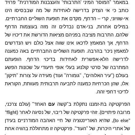
במאמר "המוסר המיני 'התרבותי' והעצבנות המודרנית" פרויד
כותב כי אי הצדק בדרישה לאחידות של מה שבבסיסו הינו
אי-שוויוני, קרי – הדחף, מקדם את תופעת השוליים החברתיים.
במילים אחרות, בני-אדם נבדלים זה מזה בעוצמות הדחף
שלהם. התרבות מציבה בפניהם מציאות הדורשת את דיכויו של
הדחף, אך המאמץ לדכאו אינו שווה אצל כולם ויש הנדרשים
למאמץ ניכר בהרבה. תופעת השוליים החברתיים באה כמענה
לדרישה הלא-אפשרית לאחידות בדיכוי הדחף. הופעתם
המתרבה של סרטי קולנוע בעלי אופי תיעודי על שכונות הפשע
בעולם ("עיר האלוהים", "גומורה" ועוד) מעידה על צורות "תיקון"
אלו, שהן הכרחיות כמענה לתביעה תרבותית מעוותת, הקוראת
לדיכוי דחפי זהה.
הפרקטיקה בת-זמננו נתקלת ב"קשה
עם
האחד" (עולם צרכני,
מרובה פיתויים). זוהי פרקטיקה של ריבוי, של נסיגה לאחר (
"flight
), שהיא האוריינטציה של חיי האהבה המודרניים בעידן
to else"
של אתרי היכרות, של "העוד". פרקטיקה זו מתחוללת בהוויה אחת