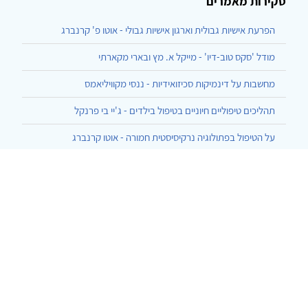
סקירות מאמרים
הפרעת אישיות גבולית וארגון אישיות גבולי - אוטו פ' קרנברג
מודל 'סקס טוב-דיו' - מייקל א. מץ ובארי מקארתי
מחשבות על דינמיקות סכיזואידיות - ננסי מקוויליאמס
תהליכים טיפוליים חיוניים בטיפול בילדים - ג'יי בי פרנקל
על הטיפול בפתולוגיה נרקיסיסטית חמורה - אוטו קרנברג
הרצף בן ארבעת האשכולות ליחסי גוף-נפש - עזרא, המרמן, שחר
התגלמות של העברה והעברה-נגדית בסוף השעה - גלן גבארד
כיצד אני מדבר עם מטופליי - תומאס אוגדן