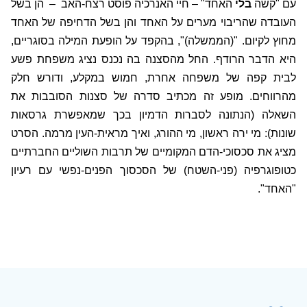
עם "קשה
בלי
האחד" – חיי האנרכיה פוסט רצח-האב
–
הן בשל
העובדה שהריבוי מערים על האחד והן בשל הדחיפה של האחד
מחוץ לקיום. "(הממשלה)", בהקפד על הופעת המילה בסוגריים,
היא הדבר הרודף. החל מהסצנה בה נכנס נציג משפחת פשע
לבית קפה של משפחה אחרת, חמוש במקלע, ודורש חלק
מהרווחים. מופע זה מכתיב סדרה של סצנות הסובבות את
השאלה (הנתונה לסברות הדמיון בכך שמאפשרת גרסאות
שונות): מי ירה ראשון, מי ההורג, ואיך מראית-העין מרמה. הסרט
מציג את סכסוכי-הדם המקומיים של תרבות השוליים החברתיים
כטופוגרפיה (פני-השטח) של הסכסוך הפנים-נפשי עם רעיון
"האחד".