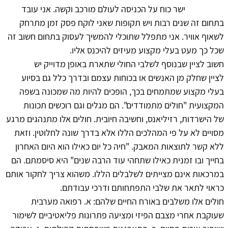
ישר כוח על הכניסה לעולם מורכב וקשה. אני עובד
בתחום זה שנים רבות ויש תקופות שאני לוקח פסק זמן מתרחק
לשאוף אוויר. אני מתפלל שתוכלי להמשיך לעסוק בתחום חשוב זה
שכל כך מעט בעלי מקצוע מעיזים להיכנס אליו.
חשוב לציין שבנוסף לשלבי החולי שתארת באופן מדוייק יש
לציין שחלק מן האנשים או בכוחות עצמם ובדרך כלל גם בסיוע
בעלי מקצוע שמתמחים בכך, הופכים להיות מה שמכונה בשפה
המקצועית "חולים מתמודדים". הם מגלים וגם רוכשים תכונות
של הישרדות, רזיליאנס, וחשיבה חיובית. חולים אלו מתנהגים מרגע
מסויים לא על פי המהלכים הללו אלא בדרך שונה לחלוטין. וזאת
ללא קשר לתוצאות המאבק. "חיה כל יום כאילו הוא היום האחרון
בחייך ובו זמנית כאילו שתחהי עוד הרבה שנים" היא סיסמתם. הם
במרכאות אינם מצייתים לשלבלים הללו. משהוא צריך לחקור אותם
כראוי לתאר את שלבי התפתחותם ודרכי עבודתם.
חולים אלו משלבים באורח החיים שלהם: א. רפואה מערבית
שעוקבת אחרי מצבם הפיזי ומציעה פתרונות פליאטיביים לשימור