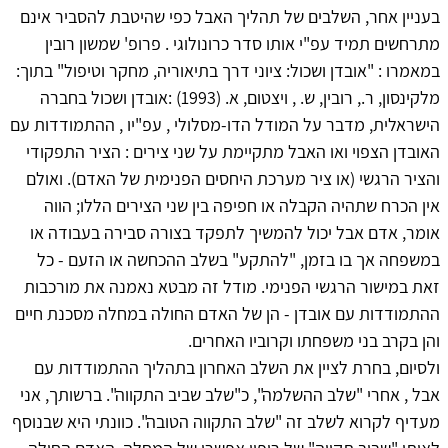
בעניין אחר, השלבים של תהליך האבל כפי שהיטבת להסביר אינם
מתרחשים תמיד עפ"י אותו סדר כרונולוגי . פרופ' שמשון רובין
במאמרו : "אובדן ושכול: ציוני דרך בתיאוריה, מחקר וטיפול" בתוך:
מלקינסון, ר., רובין, ש. , ויצטום, א. (1993) :אובדן ושכול בחברה
הישראלית, מדבר על המודל הדו-מסלולי , עפ"יו , ההתמודדות עם
האובדן הצפוי ואו האבל מתקיימת על שני צירים : הציר התפקודי
והציר הרגשי (או ציר מערכת היחסים הפנימית של האדם). ואולם
אין הכרח שתהיה הקבלה או חפיפה בין שני הצירים הללו; הווה
אומר, אדם אבל יכול להמשיך לתפקד בצורה סבירה בעבודה או
במשפחה אך בו בזמן, "להתקע" בשלב ההכחשה או הזעם - כל
זאת במישור הרגשי הפנימי. מודל זה מבטא נאמנה את מורכבות
ההתמודדות עם אובדן - הן של האדם החולה במחלה מסכנת חיים
והן בקרב בני משפחתו וקרוביו האחרים.
ולסיום, בחרת לציין את השלב האחרון בתהליך ההתמודדות עם
אבל , אחרי "שלב ההשלמה", כ"שלב שביב התקווה". ברשותך, אני
מעדיף לקרוא לשלב זה "שלב התקווה הטובה". כוונתי היא שבנוסף