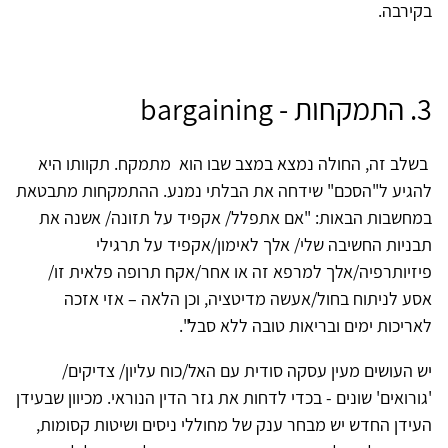
בקירבה.
3. התמקחות - bargaining
בשלב זה, החולה נמצא במצב שבו הוא מתמקח. תקוותו היא
להגיע ל"הסכם" שידחה את הבלתי נמנע. ההתמקחות מתבטאת
במחשבות הבאות: "אם אתפלל/ אקפיד על תזונה/ אשנה את
תבניות החשיבה שלי/ אלך לאימון/אקפיד על תרגילי
פיזיותרפיה/אלך למרפא זה או אחר/אקח תרופה פלאית זו/
אסע לניתוח בחול/אעשה מדיטציה, וכן הלאה – אזי אזכה
לאריכות ימים ובריאות טובה ללא סבל".
יש העושים מעין עסקה סודית עם האל/כוח עליון/ צדיקים/
'גורואים' שונים - בכדי לדחות את גזר הדין הנוראי. מכיוון שבעידן
העידן החדש יש מבחר ענק של מחוללי ניסים ושיטות קסומות,