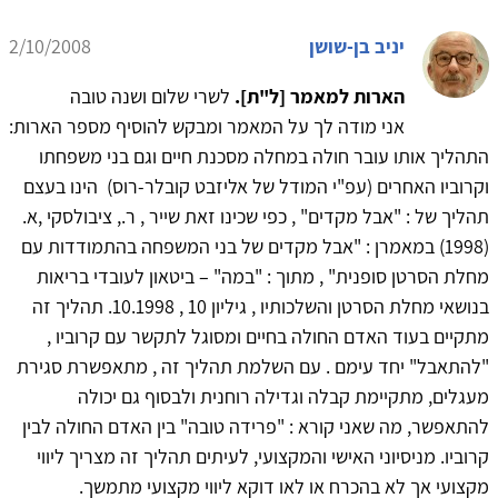
יניב בן-שושן
2/10/2008
הארות למאמר [ל"ת].
לשרי שלום ושנה טובה
אני מודה לך על המאמר ומבקש להוסיף מספר הארות:
התהליך אותו עובר חולה במחלה מסכנת חיים וגם בני משפחתו
וקרוביו האחרים (עפ"י המודל של אליזבט קובלר-רוס) הינו בעצם
תהליך של : "אבל מקדים" , כפי שכינו זאת שייר , ר., ציבולסקי ,א.
(1998) במאמרן : "אבל מקדים של בני המשפחה בהתמודדות עם
מחלת הסרטן סופנית" , מתוך : "במה" – ביטאון לעובדי בריאות
בנושאי מחלת הסרטן והשלכותיו , גיליון 10 , 10.1998. תהליך זה
מתקיים בעוד האדם החולה בחיים ומסוגל לתקשר עם קרוביו ,
"להתאבל" יחד עימם . עם השלמת תהליך זה , מתאפשרת סגירת
מעגלים, מתקיימת קבלה וגדילה רוחנית ולבסוף גם יכולה
להתאפשר, מה שאני קורא : "פרידה טובה" בין האדם החולה לבין
קרוביו. מניסיוני האישי והמקצועי, לעיתים תהליך זה מצריך ליווי
מקצועי אך לא בהכרח או לאו דוקא ליווי מקצועי מתמשך.