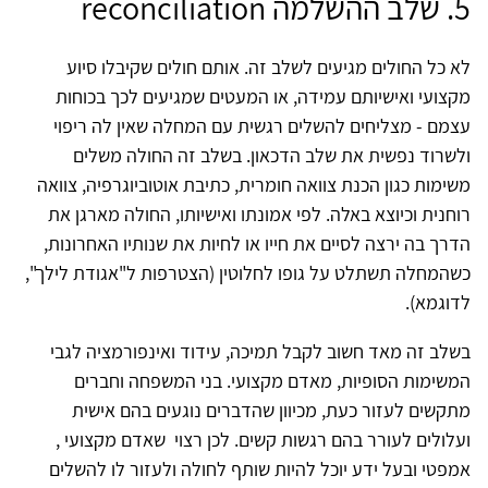
5. שלב ההשלמה reconciliation
לא כל החולים מגיעים לשלב זה. אותם חולים שקיבלו סיוע
מקצועי ואישיותם עמידה, או המעטים שמגיעים לכך בכוחות
עצמם - מצליחים להשלים רגשית עם המחלה שאין לה ריפוי
ולשרוד נפשית את שלב הדכאון. בשלב זה החולה משלים
משימות כגון הכנת צוואה חומרית, כתיבת אוטוביוגרפיה, צוואה
רוחנית וכיוצא באלה. לפי אמונתו ואישיותו, החולה מארגן את
הדרך בה ירצה לסיים את חייו או לחיות את שנותיו האחרונות,
כשהמחלה תשתלט על גופו לחלוטין (הצטרפות ל"אגודת לילך",
לדוגמא).
בשלב זה מאד חשוב לקבל תמיכה, עידוד ואינפורמציה לגבי
המשימות הסופיות, מאדם מקצועי. בני המשפחה וחברים
מתקשים לעזור כעת, מכיוון שהדברים נוגעים בהם אישית
ועלולים לעורר בהם רגשות קשים. לכן רצוי שאדם מקצועי ,
אמפטי ובעל ידע יוכל להיות שותף לחולה ולעזור לו להשלים