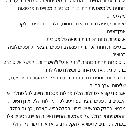
ושיפור איכות החיים. ב. התארגנות משפחתית קהילתית. ג. עבודה
רוחנית על משמעות החיים. ד. מרכיבים מסויימים מרפואות
משלימות.
סיפרות עניפה נכתבת היום בתחום, חלקה מחקרית וחלקה
אנקדוטית.
א. ספרות תחת הכותרת רפואה פליאטיבית.
ב. סיפרות תחת הכותרת רפואה ביו פסיכו סוציאלית. ופסיכולוגיה
רפואית.
ג. סיפרות תחת הכותרת "רזיליאנס" ו"הישרדות". למשל אל סיברט,
ברני סיגל, קאזינס ואחרים ומשלנו מולי להד.
ד. סיפרות רוחנית דתית תחת כותרות של משמעות בחיים, יעוד,
שליחות, ערך החיים.
אגב אני קורא למחלות הללו מחלות מסכנות חיים. לכל מחלה יש
היבטים ביו, פסיכו סוציו וספיריטו. לכן המחלות הללו אינן חשוכות
מרפא. בחלק הנפשי יש ריפוי והקלה כפי שתארתי, כך גם בחלק
ההמשפחתי ובחלק של משמעות החיים ואיכות החיים. רכיבים אלו
במחלה ניתנים לריפוי או להקלה רבה. ואז אי הריפוי של החלק