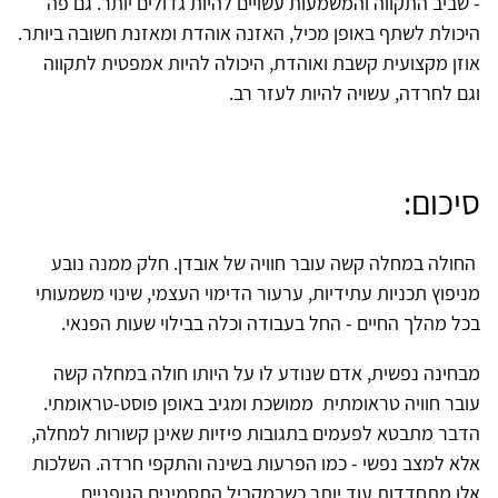
- שביב התקווה והמשמעות עשויים להיות גדולים יותר. גם פה
היכולת לשתף באופן מכיל, האזנה אוהדת ומאזנת חשובה ביותר.
אוזן מקצועית קשבת ואוהדת, היכולה להיות אמפטית לתקווה
וגם לחרדה, עשויה להיות לעזר רב.
סיכום:
החולה במחלה קשה עובר חוויה של אובדן. חלק ממנה נובע
מניפוץ תכניות עתידיות, ערעור הדימוי העצמי, שינוי משמעותי
בכל מהלך החיים - החל בעבודה וכלה בבילוי שעות הפנאי.
מבחינה נפשית, אדם שנודע לו על היותו חולה במחלה קשה
עובר חוויה טראומתית ממושכת ומגיב באופן פוסט-טראומתי.
הדבר מתבטא לפעמים בתגובות פיזיות שאינן קשורות למחלה,
אלא למצב נפשי - כמו הפרעות בשינה והתקפי חרדה. השלכות
אלו מתחדדות עוד יותר כשבמקביל התסמינים הגופניים