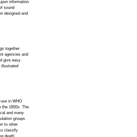
 upon information
 of sound
een designed and
ngs together
ent agencies and
nd give easy
illustrated
o use in WHO
in the 1850s. The
gical and many
ulation groups
on to other
to classify
ng death