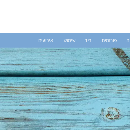
ת
פורומים
יריד
שימושי
אירועים