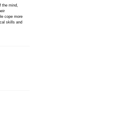
f the mind,
eir
ople cope more
cal skills and