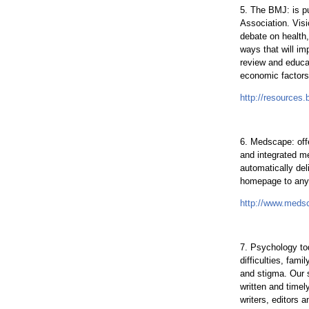
5. The BMJ: is p
Association. Visi
debate on health,
ways that will im
review and educat
economic factors 
http://resources
6. Medscape: offe
and integrated me
automatically del
homepage to any o
http://www.med
7. Psychology tod
difficulties, fam
and stigma. Our s
written and timel
writers, editors 