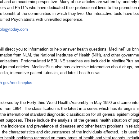
cal and an academic perspective. Many of our articles are written by, and rely
ors and Ph.D.'s who have dedicated their professional lives to the promotion
e benefit of the communities in which they live. Our interactive tools have b
alified Psychiatrists with unrivalled experience.
hologytoday.com
ill direct you to information to help answer health questions. MedlinePlus bri
ormation from NLM, the National Institutes of Health (NIH), and other governm
rganizations. Preformulated MEDLINE searches are included in MedlinePlus a
 journal articles. MedlinePlus also has extensive information about drugs, an 
dia, interactive patient tutorials, and latest health news.
ih.gov/medlineplus
ndorsed by the Forty-third World Health Assembly in May 1990 and came int
from 1994. The classification is the latest in a series which has its origins 
e international standard diagnostic classification for all general epidemiolo
t purposes. These include the analysis of the general health situation of pop
 the incidence and prevalence of diseases and other health problems in relati
 the characteristics and circumstances of the individuals affected. It is used 
er health problems recorded on many types of health and vital records includi