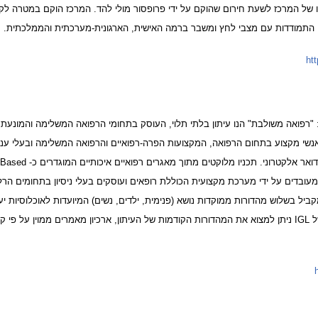
דו של המרכז לשעת חירום שהוקם על ידי פרופסור מולי להד. המרכז הוקם במטרה ל
 התמודדות עם מצבי לחץ ומשבר ברמה האישית, הארגונית-מערכתית והממלכתית.
ht
 "רפואה משולבת" הנו עיתון בלתי תלוי, העוסק בתחומי הרפואה המשלימה והמונעת 
דש לכ- 10,000 אנשי מקצוע בתחום הרפואה, המקצועות הפרה-רפואיים והרפואה המשלימה ובעלי ענ
באמצעות פקס או דואר אלקטרוני. תכניו מלו
Medicine - E ומעובדים על ידי מערכת מקצועית הכוללת רופאים ועוסקים בעלי ניסיון בתחומים הר
יל בשלוש מהדורות ממוקדות נושא (פנימית, ילדים, נשים) המיועדות לאוכלוסיות יעד
באתר האינטרנט של IGL ניתן למצוא את המהדורות הקודמות של העיתון, ארכיון מאמרים ממוין על פי