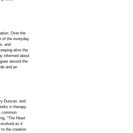
ation. Over the
e of the everyday
as, and
keeping alive the
tay informed about
eagues around the
uide and an
rry Duncan, and
orks in therapy
k’s common
ing, "The Heart
 evolved as it
 to the creation