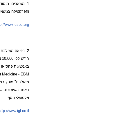
1. משאבים: מיסו
והפרקטיקה בנושאי
tp://www.icspc.org
2. רפואה משולבת:
חו
BM
משולבת" מופץ במקב
אקטואלי נוסף.
http://www.igl.co.il