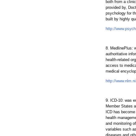
both from a clini
provided by, Doct
psychology for th
built by highly qu
http://www.psyc
8. MedlinePlus: w
authoritative inf
health-related o
access to medical
medical encyclope
http://www.nlm.n
9. ICD-10: was e
Member States as 
ICD has become th
health managemen
and monitoring of
variables such as
diseases and oth