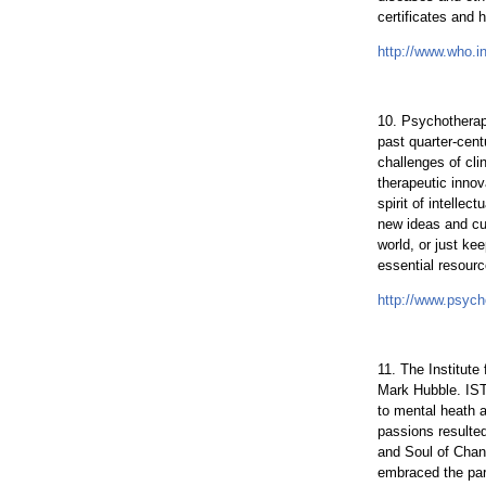
certificates and 
http://www.who.in
10. Psychotherap
past quarter-cent
challenges of clin
therapeutic innov
spirit of intelle
new ideas and cur
world, or just ke
essential resourc
http://www.psych
11. The Institute
Mark Hubble. IST
to mental heath 
passions resulted
and Soul of Chang
embraced the para