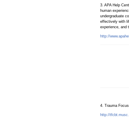
3. APA Help Cent
human experience 
undergraduate col
effectively with 
experience, and 
http://www.apahe
4. Trauma Focuse
http://tfcbt.musc