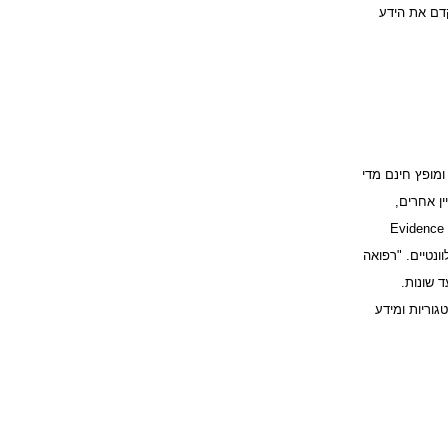
קדם את הידע
ומופץ חינם מדי
יין אחרים,
קטים מתוך מאגרים רפואיים איכותיים המוגדרים כ- Evidence Based
לוונטיים. "רפואה
 שונות.
 קטגוריות ומידע