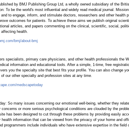
ublished by BMJ Publishing Group Ltd, a wholly owned subsidiary of the Briti
on: To be the world's most influential and widely read medical journal. Mission
 and to engage, inform, and stimulate doctors, researchers and other health p
prove outcomes for patients. To achieve these aims we publish original scienti
ional articles, and papers commenting on the clinical, scientific, social, politi
affecting health.
.bmj.com/bmj/about-bmj
rs specialists, primary care physicians, and other health professionals the 
dical information and educational tools. After a simple, 1-time, free registra
ivers you the specialty site that best fits your profile. You can also change 
f our other specialty and profession sites at any time.
scape.com/medscapetoday
ay: So many issues concerning our emotional well-being, whether they relate 
ily concerns or more serious psychological conditions are clouded by the prob
ite has been designed to cut through these problems by providing easily acce
y health information that can be viewed from the privacy of your home and offi
and programmers include individuals who have extensive expertise in the field 