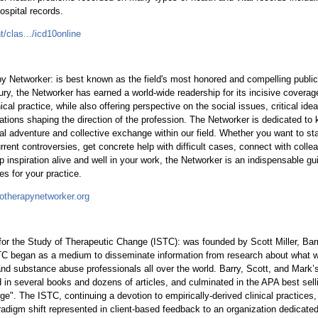
hospital records.
t/clas.../icd10online
y Networker: is best known as the field's most honored and compelling public
ury, the Networker has earned a world-wide readership for its incisive coverag
ical practice, while also offering perspective on the social issues, critical ide
ations shaping the direction of the profession. The Networker is dedicated to 
ctual adventure and collective exchange within our field. Whether you want to s
rent controversies, get concrete help with difficult cases, connect with coll
ep inspiration alive and well in your work, the Networker is an indispensable g
es for your practice.
otherapynetworker.org
 for the Study of Therapeutic Change (ISTC): was founded by Scott Miller, Ba
C began as a medium to disseminate information from research about what w
and substance abuse professionals all over the world. Barry, Scott, and Mar
 in several books and dozens of articles, and culminated in the APA best sell
e". The ISTC, continuing a devotion to empirically-derived clinical practices,
digm shift represented in client-based feedback to an organization dedicated