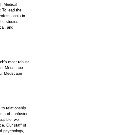
sh Medical
: To lead the
rofessionals in
fic studies,
cal, and
Web's most robust
tion, Medscape
your Medscape
to relationship
lems of confusion
ssible, well
ce. Our staff of
of psychology,