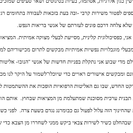
שין כגון אלרגיות, אסתמה, בעיות בסינוסים ושאר סעיפים שמזכים
פים לפטור משירות קרבי -ובה בעת בזכאות לעבודה בתחומים רגי
ו שלא צלחה דרכם פונים לעזרתם של אנשי בריאות הנפש.
 אני, כפסיכולוגית קלינית, מסייעת לבעלי מצוקה אמיתית. המציא
בעלי מוגבלויות נפשיות אמיתיות מבקשים לתרום מכישוריהם למ
לם מדי שבוע אני נתקלת בפניות חדשות של אנשי "הנובו- אליטות
ם ומבקשים אישורים ראויים כדי שיוכלו"לשמור על היקר לנו מכל
רקט החדש, שבו גם האליטות הרפואיות הופכות את ההשתמטות ל
 תבנית ערכית מסוכנת שמתעלמת מן המציאות שבחוץ.
אותם הור
החינוך הזה עלול לפעול גם כבומרנג נגדם בשעת צרה.
לפני כש
שבהחלט כשיר לשירות צבאי ביקש ממני לשחררו מן הצבא כדי שי