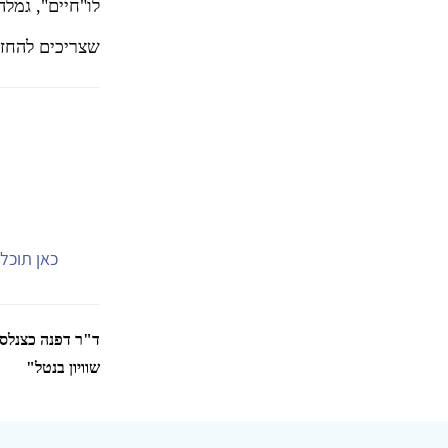
לו"חיים", גמל
שצריכים להחזי
כאן תוכל.
ד"ר דפנה כצנלסון
שוויון בנטל"