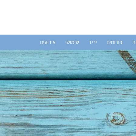
ת
פורומים
יריד
שימושי
אירועים