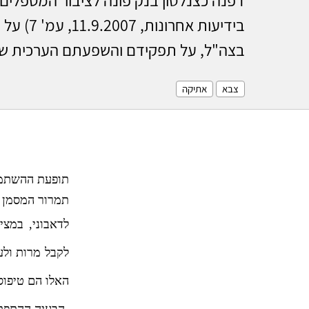
בידיעות א
בצה"ל, על תפקידם והשפעתם הערכית של
צבא
אתיקה
תופעת ההשתמטו
תמרור המסמן
לדאבוני, במצי
לקבל מרות ולע
האלו הם טיפוס
הבעיה ההתפת