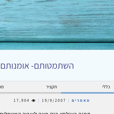
השתמטותם- אומנותם, ד
כללי
תקציר
מח
מאמרים
|
19/9/2007
|
17,904
דפנה כצנלסון בנק פונה לציבור המטפלים