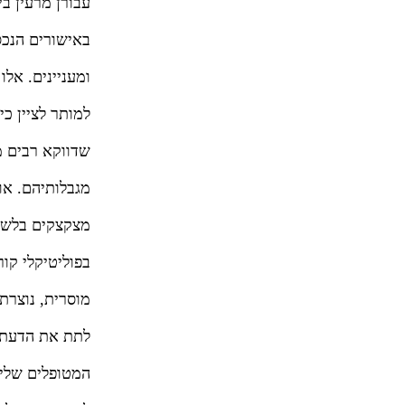
עבורן מרעין בי
באישורים הנכס
ומעניינים. אל
למותר לציין כי
שדווקא רבים מ
מגבלותיהם. או
מצקצקים בלשונ
בפוליטיקלי קו
מוסרית, נוצרת
לתת את הדעת ש
המטופלים שלי 