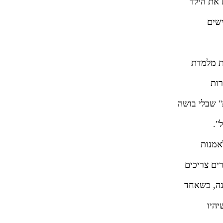
 את הילד
שים
ות מלמדת
רות
" שבלי בושה
".
אמנות
ים צריכים
נה, כשאחד
היו