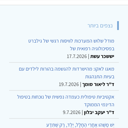
נצפים ביותר
מודל שלוש המערכות לוויסות רגשי של גילברט
בפסיכולוגיה רפואית של
יששכר עשת
|
17.7.2026
מאגו לאקו: מהישרדות להגשמה בהורות לילדים עם
בעיות התנהגות
ד"ר ליאור סומך
|
19.7.2026
אקטיביות טיפולית כעמדה נפשית של נוכחות בטיפול
הדינמי הממוקד
ד"ר יעקב יבלון
|
9.7.2026
יֵשׁ מַשֶּׁהוּ אַחֲרֵי הֶחָלָל, יֶלֶד, רַק שֶׁתֵּדַע