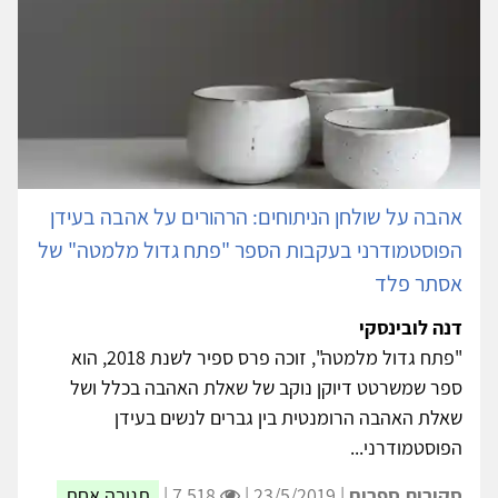
אהבה על שולחן הניתוחים: הרהורים על אהבה בעידן
הפוסטמודרני בעקבות הספר "פתח גדול מלמטה" של
אסתר פלד
דנה לובינסקי
"פתח גדול מלמטה", זוכה פרס ספיר לשנת 2018, הוא
ספר שמשרטט דיוקן נוקב של שאלת האהבה בכלל ושל
שאלת האהבה הרומנטית בין גברים לנשים בעידן
הפוסטמודרני...
סקירות ספרים
| 23/5/2019 |
7,518 |
תגובה אחת