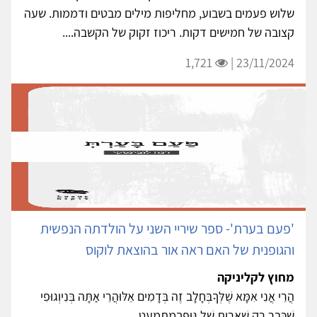
שלוש פעמים בשבוע, מחליפות מילים מבטים ודממות. שעה
קצובה של חמישים דקות. ריכוז זקוק של הקשבה....
1,721
23/11/2024 |
'פעם בערת'- ספר שיריי השני על הולדתה הנפשית
והגופנית של האם ראה אור בהוצאת לוקוס
מחוץ לקליניקה
הֲרֵי אֲנִי אִמָּא שֶׁלְּךָבְּחָלָב זֶה בְּדָמִים אֵלּוּהֲרֵי אַתָּה בְּנִיוְגוּפִי
שֶׁכְּבָר רַק שְׁאֵרִית שֶׁל גּוּפְךָמִתְמַעֵט...