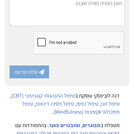
שלח הודעה
דנה לובינסקי עוסקת ב
טיפול התנהגותי קוגניטיבי (CBT)
,
טיפול זוגי
,
טיפול נפשי
,
טיפול פסיכו-דינאמי
,
טיפול
פסיכולוגי
ו
קשיבות (Mindfulness)
.
מטפלת ב
מבוגרים
,
מתבגרים
ו
נוער
. בהתמודדות עם
דיכאון והפרעות מצב רוח
,
הפרעות אכילה
,
התנהגויות