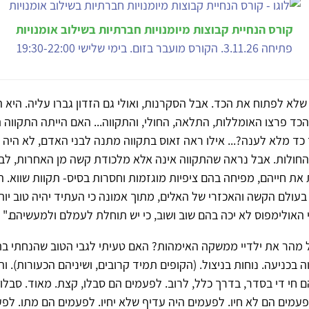
קורס הנחיית קבוצות מיומנויות חברתיות בשילוב אומנויות
פתיחה 3.11.26. הקורס מועבר בזום. בימי שלישי 19:30-22:00
שלא לפתוח את הכד. אבל הסקרנות, ואולי גם הזדון גברו עליה. היא 
כד פרצו האומללות, התלאה, החולי, והתקווה... האם הייתה התקווה 
ד מלא לענה?... אילו ראה זאוס בתקווה מתנה לבני האדם, לא היה 
חולות. אבל נראה שהתקווה אינה אלא מלכודת קשה מן האחרות, לבני
ת חייהם, מפיחה בהם ציפיות מוגזמות וחסרות בסיס- תקוות שווא. ה
ולם הקשה והאכזרי של האלים, מתוך אמונה כי העתיד יהיה טוב יותר
 האולימפוס לא יכה בהם שוב ושוב, כי יש תוחלת לעמלם ולמעשיהם." *
ל מהר את ילדיי ממשקה האימהות? האם טעיתי לגבי הטוב שהנחתי בת
 בכניעה. נוחות בניצול. (הקופים תמיד קרובים, ושיניהם הכעורות). וה
ם חי די בסדר, בדרך כלל, לרוב. לפעמים הם סבלו, קצת. מאוד. סבל
לפעמים הם לא חיו. לפעמים היה עדיף שלא יחיו. לפעמים הם מתו. לפ