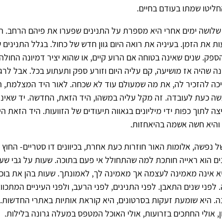
ליטו שמתו בעודם בחיים.
לושה ימים אחרי היא מספרת על התנינים שפערו את פיהם הרחב. הת
ת את הזמן. בעיניה את רואה היום גוון חדש של כחול. בגלל התנינים
פק. שנים שאינה בטוחה אם הרוע קיים, או שהוא יציר דמיונה החולה.
 שהיה אז מושיעה, קם עליה היום וזורע ספק ותעתוע בכל. אבל לרגע
יכה להזכיר לה, את מה שמעולם עוד לא שכחה. לאור היד המצלמת, ה
עשה כעת לעובדה. זה מקל עליה במשהו, היד הזאת, החדשה. יד שאינ
צה לתוך כפות ידי מיליונים בגאווה תיעודים של הזוועות. היד הזאת 
 והיא חשה אשמה בהיאחזות.
 נפשה, אלומות האור חוזרות כעת אחרת, בכיוונים דו סטריים- החוץ ש
ים הוא ראייה חותכת למה שהתחולל אי פעם בתוכה. שעות על גבי שע
א אינה מאמינה לעצמה אך מאמינה לך, לאמונתך. שעות בהן את בוכ
לפני שנים התאבן. לפני התנינים, לפני הרעב, ולפני העיניים המתכוו
ה. היא שומעת זעקות בסרטונים, היא קוראת אותיות באתרי החדשות.
ון, אולי החתכים בזרועות, אולי האוכל המטפס במעלה גרונה בלילות.