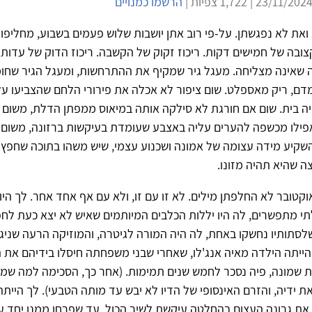
הרשמו כמנויים
ואת לא נפגשתן. על-פי רוב אתן יושבות שלוש פעמים בשבוע, מחליפו
ובה של חמישים דקות. ריכוז זקוק של הקשבה. ריכוז הדוק של עדות
 שאינה מצליחה. מעגל גיר שמקיף את ההתרחשות, ומעגל הגיר שחומ
דם, ריק מאספלט. שום ציפור לא אכלה את פירורי הלחם שהצביעו ע
יה בית. שום אם חורגת לא סילקה אותה במיאוס ממפתן הדלת, משום 
פילו מכשפה להערים עליה באצבע שעומדת בעיקשות ברזונה, משום ש
שקיע מידה עצומה של אמונה ושכנוע עצמי, שיש משהו בתוכה שחפץ 
ה שהיא תהיה מזונו.
טובר לא החלפתן מילים. לא זו עם זו, ולא עם אף אחד אחר. לך היו
 מתפשרים, לה היו יללות הכלבים המיותמים שאיש לא יצא כעת לחפ
לסתותיו נחשקו באחת, לה היה המורה לגיטרה, והמוזיקה הרעה שניגן
הייתה הילדה מאיה אנג'לו, שאחרי שבני משפחתה חיסלו בידיהם את 
 שמונה, פיה נסכר לחמש שנים תמימות. (אחר כך, הסכימה למה שמיל
 ידיה, והזרם האינסופי של הדיו לא יבש עד מותה הטבעי). לך הייתה נ
את גרונה העצום בהחלטה עיקשת לשיר הכול, עד שפרחו ממנו יחד עם