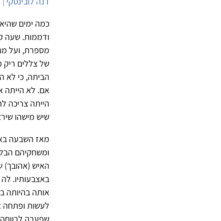
דנה לובינסקי
| 23/11/2024 | 1,722 צפיות |
כמה ימים שהיא 
ודממות. שעה קצ
מספרת, ועל מה
של צללים ריק מ
הביתה, כי לא ה
אם. לא הייתה א
הייתה צריכה לה
שיש מישהו שירצ
מאז השבעה באוק
ומשחקיהם הבלתי
האיש (אהובך) ש
באצבעותיו. לה 
אותה בהיותה בת
לעשות ופתחה את
שפערה לרווחה 