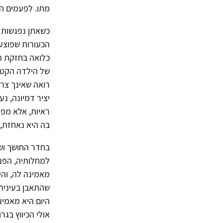
מתו. לפעמים הח
כשאתן נפגשות ש
הכעורות שפוצעו
כלואה בחזקת הס
של הילדה הקטנה
רואה שאינך צר
יציר דמיונה, נ
ראיות, אלא מפי
בה היא נאחזת,
בחדר החושך ושל
למחלותיה, הפנ
מאמינה לה, והי
שהתאבן בעיניה. 
היום היא מאמינ
אולי הכיווץ בגר