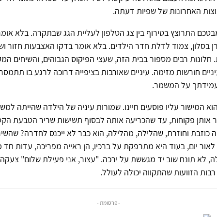
נוצות האחרונות של שפיות דעתה.
טכם התרוצץ בטירוף בין צג הטלפון לעליית הגג שבתקרה. בלא אומר 
ן בסלון, צמוד לדלת חדר הילדים. בלא אומר בדקו האצבעות חזור וש
 חלונות רבים מספור בבית הזה, שעצי הפיקוס הגבוהים, והשיחים המק
יניים חורשות מזימה. עיניים שאורבות בציפייה דרוכה לרגע בו תתמסרי
עמידתך על המשמר.
וא המישור עליו פוסעים חיינו. שמורות עיניה של הילדה שהייתה למש
אותן פקוחות, עד שהכריעה אותה לבסוף תשישות שריר הטבעת הקט
ה כוזבת וחוזרת, שהלילה, מהלילה, הוא כבר לא ייכנס לחדרה? שהשיר
לאור יום, בעוד היא מתרפקת על ברכיו, הן ראייה מפריכה, עדות חד
, לא תונח שוב יד מגששת על ירכה. "עצור, אני פעילת שלום" צעקה
רבות הזוועות שהתקווה יכולה לעולל.
- פרסומת -