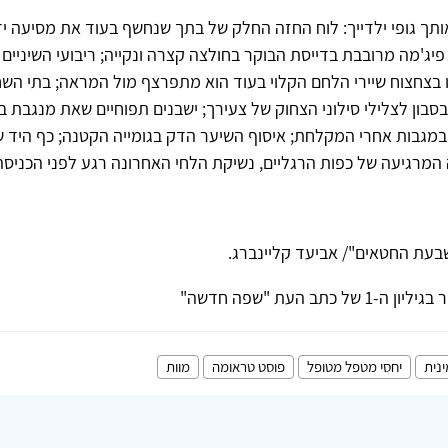
ותך גופי ילדייך: לוח החזה החלק של בתך שנחשף בעוד את מסיעה ידי
יג'מה מרובבת בדייסת הבוקר בחולצה קצרה ונקייה; ריבועי השיניים 
בצחצוח שיירי הלחם הקלוי בעוד הוא מתפרצף מול המראה; בתי השח
ון לצלילי סילוני הצחוק של צעירך; ישבנים תפוחיים שאת מנגבת ב
במגבות אחרי המקלחת; איסוף השיער הדק בגומייה הקטנה; כף היד 
מרגיעה של כפות הרגליים, נשיקת הלחי האחרונה רגע לפני הכניסה
בעת החטאים"/ אביעד קליינברג.
ל כתב העת "שפה חדשה"
ינית
יחסי מטפל מטופל
פוסט טראומה
מוות