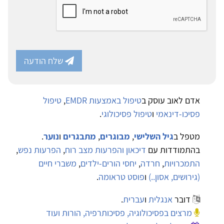
שלח הודעה
אדם לאוב עוסק ב
טיפול באמצעות EMDR
,
טיפול
פסיכו-דינאמי
ו
טיפול פסיכולוגי
.
מטפל ב
גיל השלישי
,
מבוגרים
,
מתבגרים
ו
נוער
.
בהתמודדות עם
דיכאון והפרעות מצב רוח
,
הפרעות נפש
,
התמכרויות
,
חרדה
,
יחסי הורים-ילדים
,
משברי חיים
(גירושים, אסון..)
ו
פוסט טראומה
.
דובר
אנגלית
ו
עברית
.
מרצים בפסיכולוגיה, פסיכותרפיה, הורות ועוד