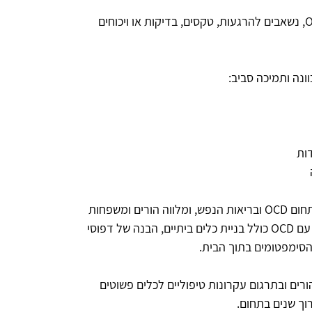
מרגישים שאתם לא יודעים איך נכון להגיב ל־OCD, נשאבים להרגעות, טקסים, בדיקות או ויכוחים
ונה ותמיכה סביב:
ות
אני מנחת קבוצות מוסמכת, מרצה מאז 2020 בתחום OCD ובריאות הנפש, ומלווה הורים ומשפחות
בתהליכי הדרכה פרקטיים להתמודדות יומיומית עם OCD כולל בניית כלים ביתיים, הבנה של דפוסי
סימפטומים בתוך הבית.
רים ובתרגום עקרונות טיפוליים לכלים פשוטים
רוך שנים בתחום.