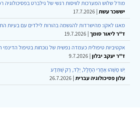
מודל שלוש המערכות לוויסות רגשי של גילברט בפסיכולוגיה ר
יששכר עשת
|
17.7.2026
מאגו לאקו: מהישרדות להגשמה בהורות לילדים עם בעיות הת
ד"ר ליאור סומך
|
19.7.2026
אקטיביות טיפולית כעמדה נפשית של נוכחות בטיפול הדינמי 
ד"ר יעקב יבלון
|
9.7.2026
יֵשׁ מַשֶּׁהוּ אַחֲרֵי הֶחָלָל, יֶלֶד, רַק שֶׁתֵּדַע
עלון פסיכולוגיה עברית
|
26.7.2026