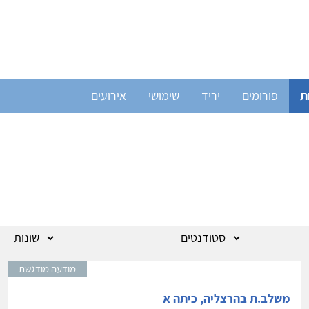
ת
פורומים
יריד
שימושי
אירועים
מודעה מודגשת
משלב.ת בהרצליה, כיתה א