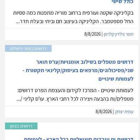
כולל שישי
בקליניקה שקטה ועורפית ברחוב מוריה מתפנות כמה ססיות
החל מספטמבר. הקליניקה בעיצוב חם וביתי ובעלת חדר...
תמר גילדין קלרמן
| 8/8/2026
דרושים באזור ירושלים
דרושים מטפלים בשילוב אומנויות/עו'ס תואר
שני/פסיכולוגים/מרפאים בעיסוק/קלינאי תקשורת -
לעמותת שינויים
לעמותת שינויים - המרכז לקידום והעצמת הפרט דרושים:
מטפלים/ות בהבעה ויצירה לכל רחבי הארץ. עו'ס קליני /...
עמית יצחק
| 8/8/2026
דרושים בצפון
דרושים.ות עובדים סוציאליים בכל הארץ - לעמותת