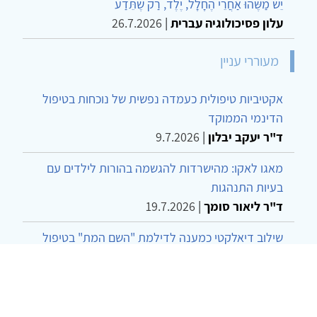
יֵשׁ מַשֶּׁהוּ אַחֲרֵי הֶחָלָל, יֶלֶד, רַק שֶׁתֵּדַע
עלון פסיכולוגיה עברית
|
26.7.2026
מעוררי עניין
אקטיביות טיפולית כעמדה נפשית של נוכחות בטיפול
הדינמי הממוקד
ד"ר יעקב יבלון
|
9.7.2026
מאגו לאקו: מהישרדות להגשמה בהורות לילדים עם
בעיות התנהגות
ד"ר ליאור סומך
|
19.7.2026
שילוב דיאלקטי כמענה לדילמת "השם המת" בטיפול
בטרנסג'נדרים
מור שני שרמן
|
28.6.2026
מחויבות חברתית כעמדה אתית-טיפולית: שרטוט